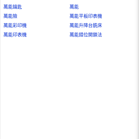
萬能鑰匙
萬能
萬能險
萬能平板印表機
萬能彩印機
萬能升降台銑床
萬能印表機
萬能錯位開鎖法