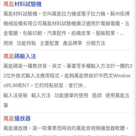
萬能
材料試驗機
萬能材料試驗機，也叫萬能拉力機或電子拉力機。蘇州拓博
機械設備有限公司萬能材料試驗機廣泛適用於電線電纜、五
金電鍍、包裝印刷、汽車配件、紡織皮革、服裝鞋業、...
用途 功能特點 主要配置 產品標準 分類方法
萬能
碼輸入法
萬能碼是一種集拼音、英文、筆畫等多種輸入方法於一體的3
2位外掛式輸入法應用程式，能夠萬能懸掛於中西文Window
s95,98和NT。它的特點就是：會打拚...
輸入法安裝 輸入方法 功能選單的使用 造詞 使用萬能五
筆
萬能
播放器
萬能播放器，是一款專業而時尚的萬能音視頻播放器軟體。