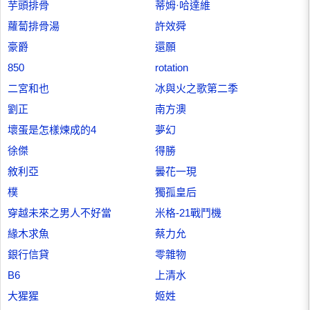
芋頭排骨
蒂姆·哈達維
蘿蔔排骨湯
許效舜
豪爵
還願
850
rotation
二宮和也
冰與火之歌第二季
劉正
南方澳
壞蛋是怎樣煉成的4
夢幻
徐傑
得勝
敘利亞
曇花一現
樸
獨孤皇后
穿越未來之男人不好當
米格-21戰鬥機
緣木求魚
蔡力允
銀行信貸
零雜物
B6
上清水
大猩猩
姬姓