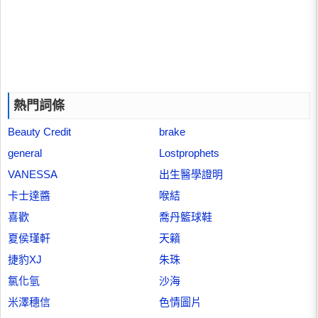
熱門詞條
Beauty Credit
brake
general
Lostprophets
VANESSA
出生醫學證明
卡士達醬
喉結
喜歡
喬丹籃球鞋
夏侯瑾軒
天籟
捷豹XJ
朱珠
氯化氫
沙海
米澤穗信
色情圖片