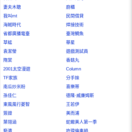
妻夫木聰
廚櫃
我叫mt
民間借貸
海賊時代
焊接技術
省都廣播電臺
臺灣鯛魚
草蜢
華星
袁潔瑩
遊戲測試員
隋棠
香菇丸
2001太空漫遊
Column
TF家族
分手妹
南瓜炒米粉
喜樂蒂
孫佳仁
德隆·威廉姆斯
東風風行菱智
王若伊
簽證
美而浦
葉翎涵
蛇蠍美人第一季
褻瀆
許瑋倫車禍