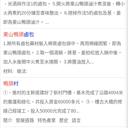
、米酒與作法1的鹵包。 5.開火將東山鴨頭滷汁煮滾後，轉小
火再煮約20分鐘至香味散出。 6.撈掉作法5的鹵包及蔥、姜
即為東山鴨頭滷汁。 ...
東山鴨頭
鹵包
1.將所有鹵包藥材裝入棉質鹵包袋中，再用棉線困緊，即為
東山鴨頭鹵包。 2.取一個湯鍋，將蔥、姜拍松放入鍋中後，
加入水後開中火煮至水燒開。 3.將醬油放入...
材料: 做法:
鴨頭
村
①、進村的主幹道建好了新村門樓，基木完成了沿路4004米
的養護和綠化，共投入資金60000多元。 ③、樓古大橋的修
繕己經竣工，投入50000元完成了80...
簡介 發展道路 特色產業 歷史 語言