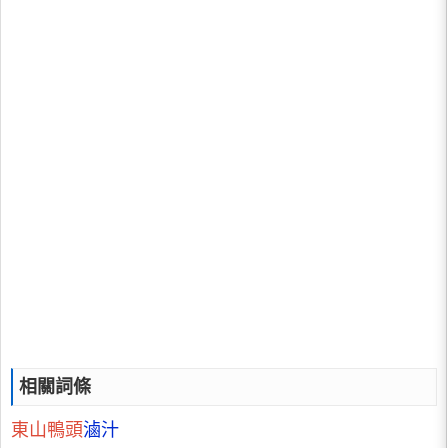
相關詞條
東山鴨頭
滷汁