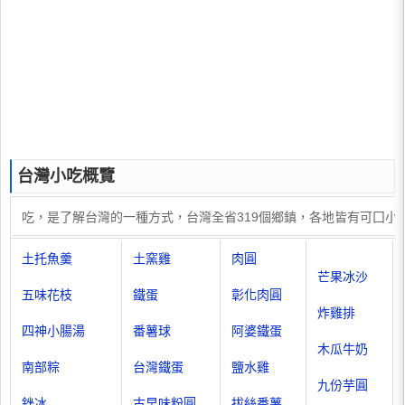
台灣小吃概覽
吃，是了解台灣的一種方式，台灣全省319個鄉鎮，各地皆有可囗
土托魚羹
土窯雞
肉圓
芒果冰沙
五味花枝
鐵蛋
彰化肉圓
炸雞排
四神小腸湯
番薯球
阿婆鐵蛋
木瓜牛奶
南部粽
台灣鐵蛋
鹽水雞
九份芋圓
銼冰
古早味粉圓
拔絲番薯