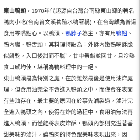
東山鴨頭
，1970年代起源自台灣台南縣東山鄉的著名
鴨肉小吃(台南曾文溪養殖水鴨著稱)，在台灣頗為普遍
食用零嘴點心。以鴨頭、
鴨脖子
為主，亦有用
鴨翅
、
鴨內臟、鴨舌頭，其料理特點為：外酥內嫩鴨嘴酥脆
似餅乾，入口後甜而不膩`，甘中帶鹹並回甘，且冷熱
食口感均佳，堪稱為鴨料理中的一絕。
東山鴨頭最為特別之處，在於雖然最後是使用油炸處
理，但食用油完全不會進入鴨頭之中，而僅會在表面
有些油存在，最主要的原因在於事先滷製過，滷汁完
全進入鴨頭之內，使得在炸的過程中，食用油無法再
進入鴨頭，而僅能將表皮炸酥，鴨頭內部則充溢著香
甜美味的滷汁，讓鴨肉的特色跟美味表現出來，因