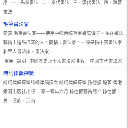
序 一、先秦書法 二、秦代書法 三、漢代書法 四、魏晉
書法
毛筆書法家
定義 毛筆書法家——使用中國傳統毛筆書寫漢子，並在書法
藝術上造詣很深的人。簡稱：書法家。一般是指中國書法家
和華人書法家。書法家...
定義 說明 中國歷史上十大書法家排名 中國古代書法家
詩詞律韻探微
詩詞律韻探微詩詞律韻探微 詩詞律韻探微 孫德振 編著 香港
銀河出版社出版 二零一零年六月 孫德振藝術簡介 孫德振，
男，漢族，河南...