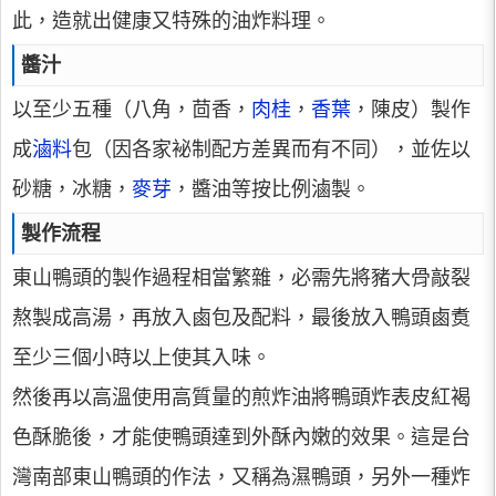
此，造就出健康又特殊的油炸料理。
醬汁
以至少五種（八角，茴香，
肉桂
，
香葉
，陳皮）製作
成
滷料
包（因各家袐制配方差異而有不同），並佐以
砂糖，冰糖，
麥芽
，醬油等按比例滷製。
製作流程
東山鴨頭的製作過程相當繁雜，必需先將豬大骨敲裂
熬製成高湯，再放入鹵包及配料，最後放入鴨頭鹵煑
至少三個小時以上使其入味。
然後再以高溫使用高質量的煎炸油將鴨頭炸表皮紅褐
色酥脆後，才能使鴨頭達到外酥內嫩的效果。這是台
灣南部東山鴨頭的作法，又稱為濕鴨頭，另外一種炸