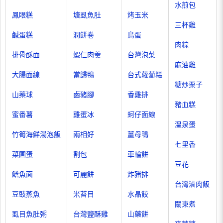
水煎包
鳳眼糕
塘虱魚肚
烤玉米
三杯雞
鹹蛋糕
潤餅卷
鳥蛋
肉粽
排骨酥面
蝦仁肉羹
台灣泡菜
麻油雞
大腸面線
當歸鴨
台式蘿蔔糕
糖炒栗子
山藥球
鹵豬腳
香雞排
豬血糕
蜜番薯
雞蛋冰
蚵仔面線
溫泉蛋
竹筍海鮮湯泡飯
兩相好
薑母鴨
七里香
菜圃蛋
割包
車輪餅
豆花
鱔魚面
可麗餅
炸豬排
台灣滷肉飯
豆豉蒸魚
米苔目
水晶餃
關東煮
虱目魚肚粥
台灣鹽酥雞
山藥餅