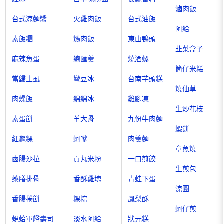
滷肉飯
台式涼麵醬
火雞肉飯
台式油飯
阿給
素飯糰
爌肉飯
東山鴨頭
韭菜盒子
麻辣魚蛋
總匯羹
燒酒螺
筒仔米糕
當歸土虱
彎豆冰
台南芋頭糕
燒仙草
肉燥飯
綿綿冰
雞腳凍
生炒花枝
素蛋餅
羊大骨
九份牛肉麵
蝦餅
紅龜粿
蚵嗲
肉羹麵
章魚燒
鹵腸沙拉
貢丸米粉
一口煎餃
生煎包
藥膳排骨
香酥雞塊
青蛙下蛋
涼圓
香腸捲餅
粿粽
鳳梨酥
蚵仔煎
蜆蛤軍艦壽司
淡水阿給
狀元糕