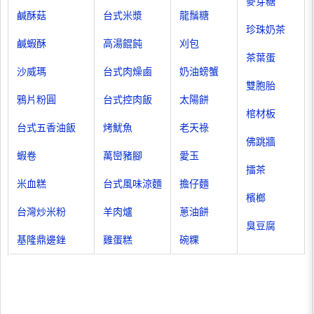
麥芽糖
鹹酥菇
台式米漿
龍鬚糖
珍珠奶茶
鹹蝦酥
高湯餛飩
刈包
茶葉蛋
沙威瑪
台式肉燥鹵
奶油螃蟹
雙胞胎
鴉片粉圓
台式控肉飯
太陽餅
棺材板
台式五香油飯
烤魷魚
老天祿
佛跳牆
蝦卷
萬巒豬腳
愛玉
擂茶
米血糕
台式風味涼麵
擔仔麵
檳榔
台灣炒米粉
羊肉爐
蔥油餅
臭豆腐
基隆鼎邊銼
雞蛋糕
碗粿