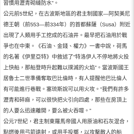
習慣用瀝青砌縫防水”。
公元前5世紀，在古波斯地區的君主制國家—阿契美尼
德王朝（前553—前334年）的首都蘇薩（Susa）附近
出現了人類用手工挖成的石油井。最早把石油用於戰
爭也在中東。《石油、金錢、權力》一書中說，荷馬
的名著《伊里亞特》中敘述了“特洛伊人不停地將火投
上快船，那船登時升起難以撲滅的火焰”。當波斯國王
居魯士二世準備奪取巴比倫時，有人提醒他巴比倫人
有可能進行巷戰。塞琉斯說可以用火攻。“我們有許多
瀝青和碎麻，可以很快把火引向四處，那些在房頂上
的人要么迅速離開，要么被火吞噬。”
公元7世紀，君主制東羅馬帝國人用原油和石灰混合，
點燃後用弓箭遠射，或用手投擲，以攻擊敵人的船