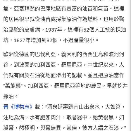
隻。亞塞拜然的巴庫地區有豐富的油苗和氣苗。這裡
的居民很早就從油苗處採集原油作為燃料，也用於醫
治駱駝的皮膚病。1937年，這裡有52個人工挖的採油
坑，1827年增加到82個，不過產量很小。
歐洲從德國的巴伐利亞、義大利的西西里島和波河河
谷，到波蘭的加利西亞、羅馬尼亞，中世紀以來，人
們就有關於石油從地面滲出的記載。並且把原油當作
“萬能藥”。加利西亞、羅馬尼亞等地的農民，早就挖井
採油。
晉
《博物志》
載：“酒泉延壽縣南山出泉水，大如筥，
注地為溝，水有肥如肉汁，取著器中，始黃後黑，如
凝膏，然極明，與膏無異。甚佳，彼方人謂之石漆。”