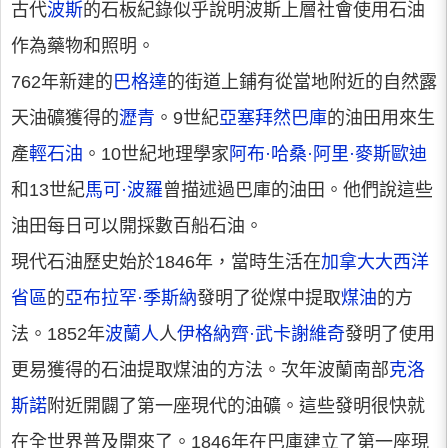
古代
波斯
的石板紀錄似乎說明波斯上層社會使用石油
作為藥物和照明。
762年新建的
巴格達
的街道上鋪有從當地附近的自然露
天油礦獲得的
瀝青
。9世紀
亞塞拜然
巴庫
的油田用來生
產
輕石油
。10世紀地理學家
阿布·哈桑·阿里·麥斯歐迪
和13世紀
馬可·波羅
曾描述過巴庫的油田。他們說這些
油田每日可以開採數百船石油。
現代石油歷史始於1846年，當時生活在
加拿大
大西洋
省區
的
亞布拉罕·季斯納
發明了從煤中提取
煤油
的方
法。1852年
波蘭人
人
伊格納齊·武卡謝維奇
發明了使用
更易獲得的石油提取煤油的方法。次年波蘭南部
克洛
斯諾
附近開闢了第一座現代的油礦。這些發明很快就
在全世界普及開來了。1846年在巴庫建立了第一座現