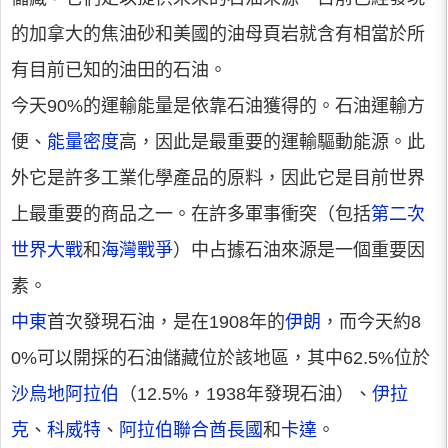
的加拿大的焦油砂和美國的油母頁岩就含有相當於所
有目前已知的油田的石油。
今天90%的運輸能量是依靠石油獲得的。石油運輸方
便、
能量密度
高，因此是最重要的運輸驅動能源。此
外它是許多工業化學產品的原料，因此它是目前世界
上最重要的商品之一。在許多軍事衝突（包括
第二次
世界大戰
和
海灣戰爭
）中占據石油來源是一個重要因
素。
中東
首次發現石油，是在1908年的
伊朗
，而今天約8
0%可以開採的石油儲藏位於該地區，其中62.5%位於
沙烏地阿拉伯
（12.5%，1938年發現石油）、
伊拉
克
、
科威特
、
阿拉伯聯合酋長國
和
卡達
。