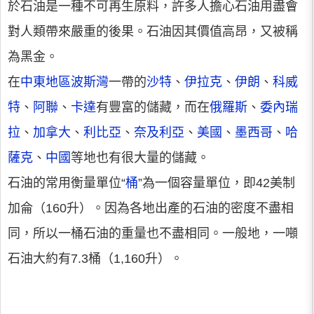
於石油是一種不可再生原料，許多人擔心石油用盡會
對人類帶來嚴重的後果。石油因其價值高昂，又被稱
為黑金。
在
中東地區
波斯灣
一帶的
沙特
、
伊拉克
、
伊朗
、
科威
特
、
阿聯
、
卡達
有豐富的儲藏，而在
俄羅斯
、
委內瑞
拉
、
加拿大
、
利比亞
、
奈及利亞
、
美國
、
墨西哥
、
哈
薩克
、
中國
等地也有很大量的儲藏。
石油的常用衡量單位“
桶
”為一個容量單位，即42美制
加侖（160升）。因為各地出產的石油的密度不盡相
同，所以一桶石油的重量也不盡相同。一般地，一噸
石油大約有7.3桶（1,160升）。