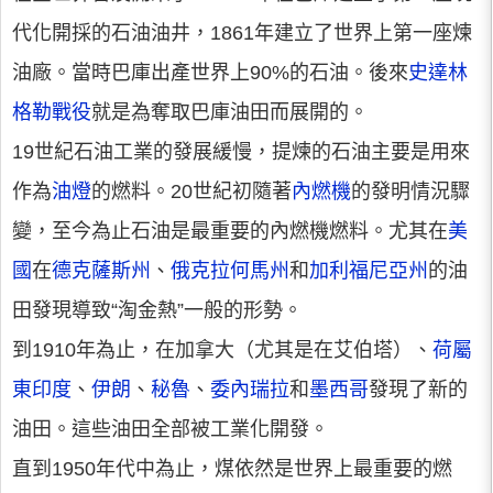
代化開採的石油油井，1861年建立了世界上第一座煉
油廠。當時巴庫出產世界上90%的石油。後來
史達林
格勒戰役
就是為奪取巴庫油田而展開的。
19世紀石油工業的發展緩慢，提煉的石油主要是用來
作為
油燈
的燃料。20世紀初隨著
內燃機
的發明情況驟
變，至今為止石油是最重要的內燃機燃料。尤其在
美
國
在
德克薩斯州
、
俄克拉何馬州
和
加利福尼亞州
的油
田發現導致“淘金熱”一般的形勢。
到1910年為止，在加拿大（尤其是在艾伯塔）、
荷屬
東印度
、
伊朗
、
秘魯
、
委內瑞拉
和
墨西哥
發現了新的
油田。這些油田全部被工業化開發。
直到1950年代中為止，煤依然是世界上最重要的燃