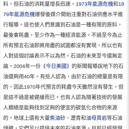
料，但石油的消耗量增長迅速。
1973年能源危機
和
19
79年能源危機
爆發後媒介開始注重對石油供應水平進
行報導。這也使人們意識到石油是一種有限的原料，
最後會耗盡，至少作為一種經濟能源。不過至今為止
所有預言石油即將用盡的試圖都沒有實現，所以也有
人對這個討論表示不以為然。石油的未來至今還無定
論。2004年一份
《今日美國》
的新聞報導說地下的石
油還夠用40年。有些人認為，由於石油的總量是有限
的，因此1970年代預言的耗盡今天雖然沒有發生，但
是這不過是被遲緩而已。也有人認為隨著技術的發展
人類總是能夠找到足夠的便宜的碳氫化合物的來源
的。地球上還有大量
焦油砂
、瀝青和
油母頁岩
等石油
儲藏，它們足以提供未來的石油來源。目前已經發現