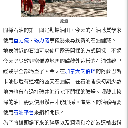
原油
開採石油的第一關是勘探油田。今天的石油地質學家
使用
重力儀
、
磁力儀
等儀器來尋找新的石油儲藏。
地表附近的石油可以使用露天開採的方式開採。不過
今天除少數非常偏遠地區的礦藏外這樣的石油儲藏已
經幾乎全部耗盡了。今天在
加拿大
艾伯塔
的阿薩巴斯
卡油砂還有這樣的露天石油礦。在石油開採初期少數
地方也曾有過打礦井進行地下開採的礦場。埋藏比較
深的油田需要使用鑽井才能開採。海底下的油礦需要
使用
石油平台
來鑽和開採。
為了將鑽頭鑽下來的碎屑以及潤滑和冷卻液運輸出鑽