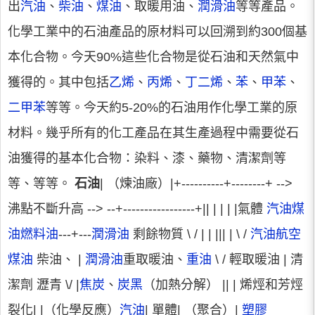
出
汽油
、
柴油
、
煤油
、取暖用油、
潤滑油
等等產品。
化學工業中的石油產品的原材料可以回溯到約300個基
本化合物。今天90%這些化合物是從石油和天然氣中
獲得的。其中包括
乙烯
、
丙烯
、
丁二烯
、
苯
、
甲苯
、
二甲苯
等等。今天約5-20%的石油用作化學工業的原
材料。幾乎所有的化工產品在其生產過程中需要從石
油獲得的基本化合物：染料、漆、藥物、清潔劑等
等、等等。
石油
| （煉油廠）|+----------+--------+ -->
沸點不斷升高 --> --+-----------------+|| | | | |氣體
汽油
煤
油
燃料油
---+---
潤滑油
剩餘物質 \ / | | ||| | \ /
汽油
航空
煤油
柴油、 |
潤滑油
重取暖油、
重油
\ / 輕取暖油 | 清
潔劑 瀝青 \/ |
焦炭
、
炭黑
（加熱分解） || | 烯烴和芳烴
裂化| |（化學反應）
汽油
| 單體| （聚合）|
塑膠