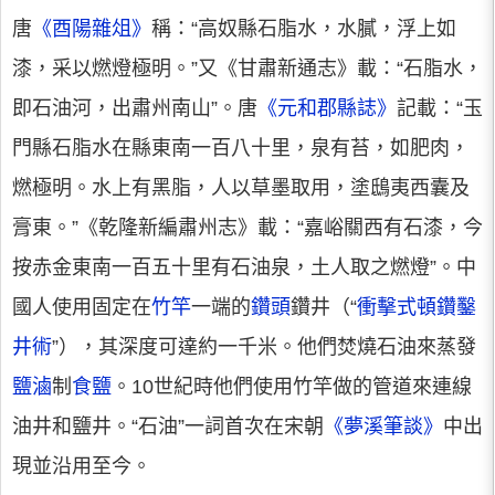
唐
《酉陽雜俎》
稱：“高奴縣石脂水，水膩，浮上如
漆，采以燃燈極明。”又《甘肅新通志》載：“石脂水，
即石油河，出肅州南山”。唐
《元和郡縣誌》
記載：“玉
門縣石脂水在縣東南一百八十里，泉有苔，如肥肉，
燃極明。水上有黑脂，人以草墨取用，塗鴟夷西囊及
膏東。”《乾隆新編肅州志》載：“嘉峪關西有石漆，今
按赤金東南一百五十里有石油泉，土人取之燃燈”。中
國人使用固定在
竹竿
一端的
鑽頭
鑽井（“
衝擊式頓鑽鑿
井術
”），其深度可達約一千米。他們焚燒石油來蒸發
鹽滷
制
食鹽
。10世紀時他們使用竹竿做的管道來連線
油井和鹽井。“石油”一詞首次在宋朝
《夢溪筆談》
中出
現並沿用至今。