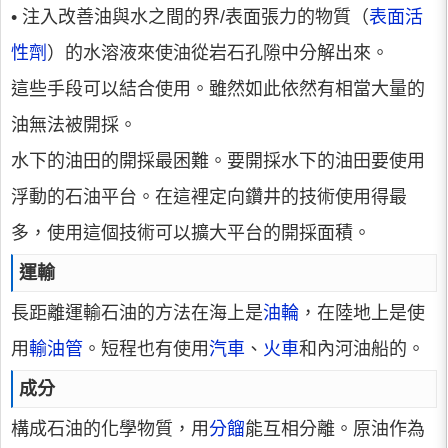
• 注入改善油與水之間的界/表面張力的物質（
表面活
性劑
）的水溶液來使油從岩石孔隙中分解出來。
這些手段可以結合使用。雖然如此依然有相當大量的
油無法被開採。
水下的油田的開採最困難。要開採水下的油田要使用
浮動的石油平台。在這裡定向鑽井的技術使用得最
多，使用這個技術可以擴大平台的開採面積。
運輸
長距離運輸石油的方法在海上是
油輪
，在陸地上是使
用
輸油管
。短程也有使用
汽車
、
火車
和內河油船的。
成分
構成石油的化學物質，用
分餾
能互相分離。原油作為