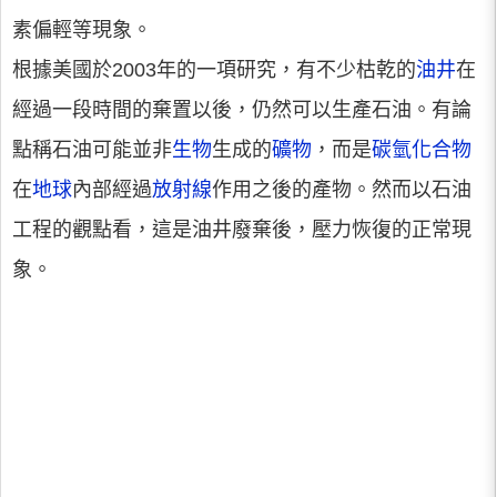
素偏輕等現象。
根據美國於2003年的一項研究，有不少枯乾的
油井
在
經過一段時間的棄置以後，仍然可以生產石油。有論
點稱石油可能並非
生物
生成的
礦物
，而是
碳氫化合物
在
地球
內部經過
放射線
作用之後的產物。然而以石油
工程的觀點看，這是油井廢棄後，壓力恢復的正常現
象。