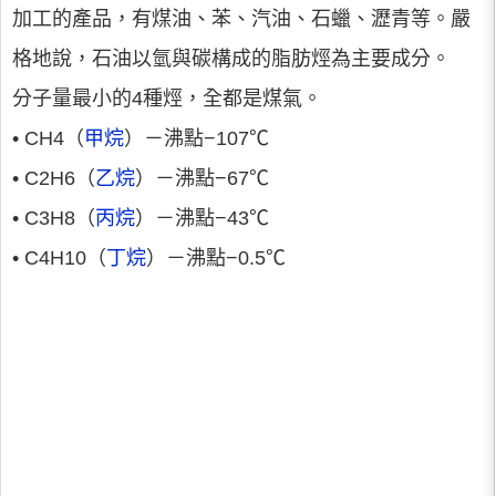
加工的產品，有煤油、苯、汽油、石蠟、瀝青等。嚴
格地說，石油以氫與碳構成的脂肪烴為主要成分。
分子量最小的4種烴，全都是煤氣。
• CH4（
甲烷
）－沸點−107℃
• C2H6（
乙烷
）－沸點−67℃
• C3H8（
丙烷
）－沸點−43℃
• C4H10（
丁烷
）－沸點−0.5℃