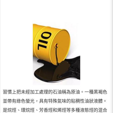
習慣上把未經加工處理的石油稱為原油。一種黑褐色
並帶有綠色螢光，具有特殊氣味的粘稠性油狀液體。
是烷烴、環烷烴、芳香烴和烯烴等多種液態烴的混合