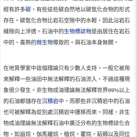
經有許多
碳
，有些這些碳自然地以碳氫化合物的形式
存在。碳氫化合物比岩石空隙中的水輕，因此沿岩石
縫隙向上滲透。石油中的
生物標誌物
是由居住在岩石
中的、喜熱的
微生物
導致的。與石油本身無關。
在地質學家中這個理論只有少數人支持。一般它被用
來解釋一些油田中無法解釋的石油流入，不過這種現
象很少發生。非生物成油理論無法解釋世界99%以上
的石油都儲存在
沉積岩
中，而那些非沉積岩中的石油
也可被解釋為從別處沉積岩中運移而來。同樣，非生
物成油理論無法解釋石油中廣泛分布的生物標誌化合
物，如甾烷，伽馬蠟烷，植烷，藿烷，萜類以及同位