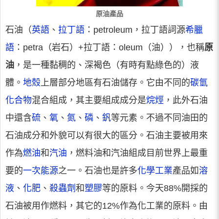
原油產品
石油（
英語
、
拉丁語
：petroleum，拉丁語詞源
希臘
語
：petra（岩石）+拉丁語：oleum（油）），也稱
原
油
，是一種黏稠的、深褐色（有時有點綠色的）液
體。
地殼
上層部分地區有石油儲存。它由不同的
碳氫
化合物
混合組成，其主要組成成分是
烷烴
，此外石油
中還含
硫
、
氧
、
氮
、
磷
、
釩
等元素。不過不同油田的
石油成分和外貌可以有很大的區分。石油主要被用來
作為
燃油
和
汽油
，燃料油和汽油組成目前世界上最重
要的
一次能源
之一。石油也是許多
化學工業
產品如
溶
液
、
化肥
、
殺蟲劑
和
塑膠
等的原料。今天88%開採的
石油被用作燃料，其它的12%作為化工業的原料。由