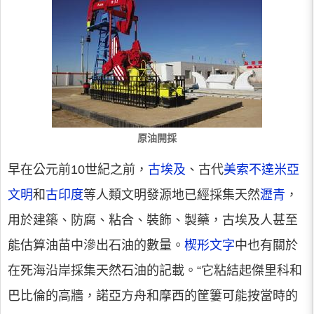
原油開採
早在公元前10世紀之前，
古埃及
、古代
美索不達米亞
文明
和
古印度
等人類文明發源地已經採集天然
瀝青
，
用於建築、防腐、粘合、裝飾、製藥，古埃及人甚至
能估算油苗中滲出石油的數量。
楔形文字
中也有關於
在死海沿岸採集天然石油的記載。“它粘結起傑里科和
巴比倫的高牆，諾亞方舟和摩西的筐簍可能按當時的