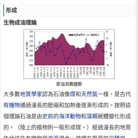
形成
生物成油理論
原油消費趨勢
大多數
地質學家
認為石油像
煤
和
天然氣
一樣，是古代
有機物
通過漫長的壓縮和加熱後逐漸形成的。按照這
個理論石油是由
史前
的
海洋動物
和
藻類
屍體變化形成
的。（陸上的植物則一般形成煤。）經過漫長的地質