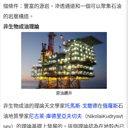
個條件：豐富的源岩，滲透通道和一個可以聚集石油
的岩層構造。
非生物成油理論
原油鑽井
非生物成油的理論天文學家
托馬斯·戈爾德
在
俄羅斯
石
油地質學家
尼古萊·庫德里亞夫切夫
（NikolaiKudryavt
sev）的理論基礎上發展的。這個理論認為在地殼內已