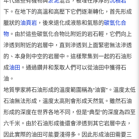
年代這些有機物與
淤泥
混合，被埋在厚厚的
沉積岩
下。在地下的高溫和高壓下它們逐漸轉化，首先形成
臘狀的
油頁岩
，後來退化成液態和氣態的
碳氫化合
物
。由於這些碳氫化合物比附近的岩石輕，它們向上
滲透到附近的岩層中，直到滲透到上面緊密無法滲透
的、本身則中空的岩層中。這樣聚集到一起的石油形
成
油田
。通過鑽井和泵取人們可以從油田中獲得石
油。
地質學家將石油形成的溫度範圍稱為“油窗”。溫度太低
石油無法形成，溫度太高則會形成天然氣。雖然石油
形成的深度在世界各地不同，但是“典型”的深度為四至
六千米。由於石油形成後還會滲透到其它岩層中去，
因此實際的油田可能要淺得多。因此形成油田需要三