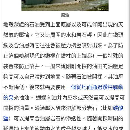
原油
地殼深處的石油受到上面底層以及可能伴隨出現的天
然氣的壓擠，它又比周圍的水和岩石輕，因此在鑽頭
觸及含油層時它往往會被壓力擠壓噴射出來。為了防
止這個噴射現代的鑽機在鑽柱的上端都有一個特殊的
裝置來防止噴井。一般來說剛剛開採的油田的油壓足
夠高可以自己噴射到地面。隨著石油被開採，其油壓
不斷降低，後來就需要使用
一個從地面通過鑽柱驅動
的泵
來抽油。 通過向油井內壓水或天然氣可以提高可
開採的油量。通過壓入酸來溶解部分岩石（比如
碳酸
鹽
）可以提高含油層岩石的滲透性。隨著開採時間的
延長抽上來的液體中水的成分越來越大，後來水的成