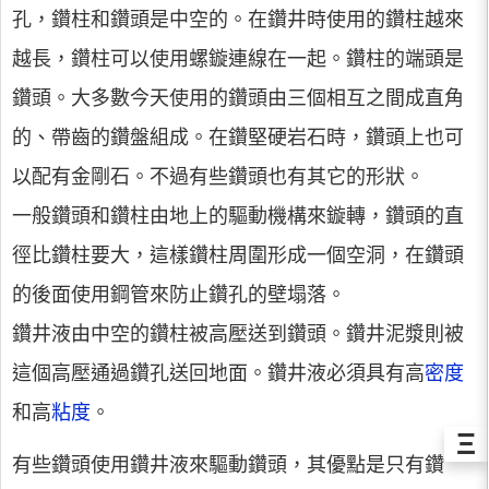
孔，鑽柱和鑽頭是中空的。在鑽井時使用的鑽柱越來
越長，鑽柱可以使用螺鏇連線在一起。鑽柱的端頭是
鑽頭。大多數今天使用的鑽頭由三個相互之間成直角
的、帶齒的鑽盤組成。在鑽堅硬岩石時，鑽頭上也可
以配有金剛石。不過有些鑽頭也有其它的形狀。
一般鑽頭和鑽柱由地上的驅動機構來鏇轉，鑽頭的直
徑比鑽柱要大，這樣鑽柱周圍形成一個空洞，在鑽頭
的後面使用鋼管來防止鑽孔的壁塌落。
鑽井液由中空的鑽柱被高壓送到鑽頭。鑽井泥漿則被
這個高壓通過鑽孔送回地面。鑽井液必須具有高
密度
和高
粘度
。
Ξ
有些鑽頭使用鑽井液來驅動鑽頭，其優點是只有鑽