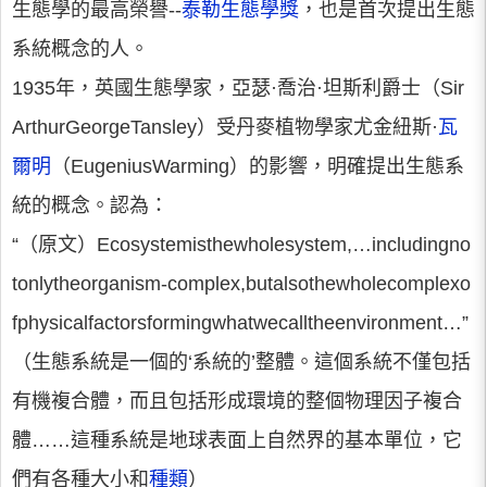
生態學的最高榮譽--
泰勒生態學獎
，也是首次提出生態
系統概念的人。
1935年，英國生態學家，亞瑟·喬治·坦斯利爵士（Sir
ArthurGeorgeTansley）受丹麥植物學家尤金紐斯·
瓦
爾明
（EugeniusWarming）的影響，明確提出生態系
統的概念。認為：
“（原文）Ecosystemisthewholesystem,…includingno
tonlytheorganism-complex,butalsothewholecomplexo
fphysicalfactorsformingwhatwecalltheenvironment…”
（生態系統是一個的‘系統的’整體。這個系統不僅包括
有機複合體，而且包括形成環境的整個物理因子複合
體……這種系統是地球表面上自然界的基本單位，它
們有各種大小和
種類
）