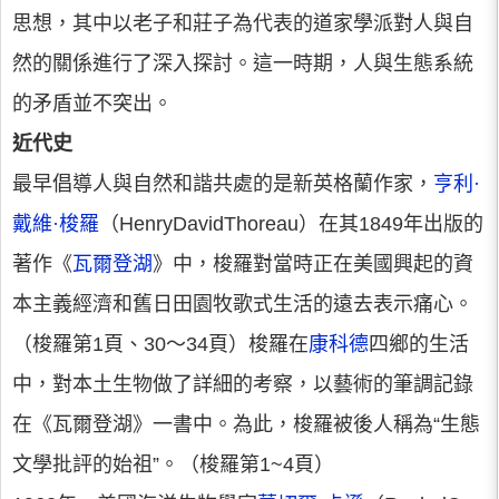
思想，其中以老子和莊子為代表的道家學派對人與自
然的關係進行了深入探討。這一時期，人與生態系統
的矛盾並不突出。
近代史
最早倡導人與自然和諧共處的是新英格蘭作家，
亨利·
戴維·梭羅
（HenryDavidThoreau）在其1849年出版的
著作《
瓦爾登湖
》中，梭羅對當時正在美國興起的資
本主義經濟和舊日田園牧歌式生活的遠去表示痛心。
（梭羅第1頁、30～34頁）梭羅在
康科德
四鄉的生活
中，對本土生物做了詳細的考察，以藝術的筆調記錄
在《瓦爾登湖》一書中。為此，梭羅被後人稱為“生態
文學批評的始祖”。（梭羅第1~4頁）