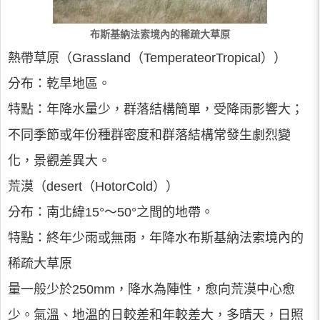
布斯基納法索境內的稀疏大草原
熱帶草原（Grassland（TemperateorTropical））
分布：乾旱地區。
特點：年降水量少，群落結構簡單，受降雨影響大；
不同季節或年份種群密度和群落結構常發生劇烈變
化，景觀差異大。
荒漠（desert（HotorCold））
分布：南北緯15°～50°之間的地帶。
特點：終年少雨或無雨，年降水布斯基納法索境內的
稀疏大草原
量一般少於250mm，降水為陣性，愈向荒漠中心愈
少。氣溫、地溫的日較差和年較差大，多晴天，日照