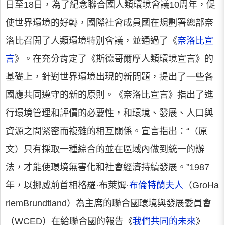
日至18日，為了紀念聯合國人類環境會議10周年，促
使世界環境的好轉，國際社會成員國在規劃署總部奈
洛比召開了人類環境特別會議，並通過了《
奈洛比宣
言
》。在充分肯定了《斯德哥爾摩人類環境宣言》的
基礎上，針對世界環境出現的新問題，提出了一些各
國應共同遵守的新的原則。《奈洛比宣言》指出了進
行環境管理和評價的必要性，和環境、發展、人口與
資源之間緊密而複雜的相互關係。宣言指出：“（原
文）只有採取一種綜合的並在區域內做到統一的辦
法，才能使環境無害化和社會經濟持續發展。”1987
年，以挪威前首相格羅·布萊姆·
布倫特蘭夫人
（GroHa
rlemBrundtland）為主席的聯合國環境與發展委員會
（WCED）在給聯合國的報告《
我們共同的未來
》