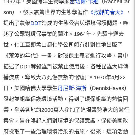
1962年，美國海洋生物學家
蕾切爾·卡遜
（RachelCar
son），發表震驚世界的生態學著作
《寂靜的春天》
，
提出了農藥
DDT
造成的生態公害與環境保護問題，喚
起了公眾對環保事業的關注。1964年，先驅卡遜去
世，化工巨頭孟山都化學公司頗有針對性地出版了
《荒涼的年代》一書，對環保主義者進行攻擊，書中
描述了DDT等殺蟲劑被禁止使用後，各種昆蟲大肆傳
播疾病，導致大眾死傷無數的“慘劇”。1970年4月22
日，美國哈佛大學學生
丹尼斯·海斯
（DennisHayes）
發起並組織保護環境活動，得到了環保組織的熱情回
響，全美各地約2000萬人參加了這場聲勢浩大的遊行
集會，旨在喚起人們對環境的保護意識，促使美國政
府採取了一些治理環境污染的措施。後來，這項活動