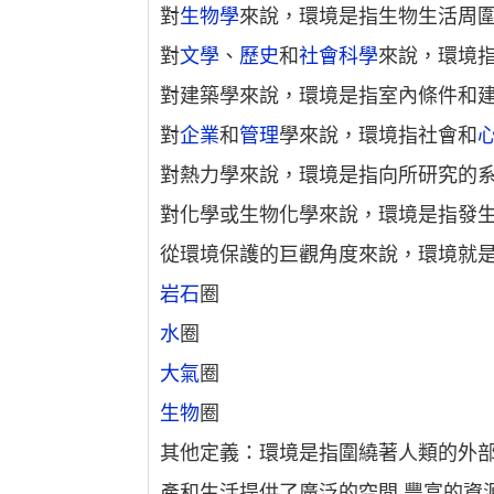
對
生物學
來說，環境是指生物生活周
對
文學
、
歷史
和
社會科學
來說，環境
對建築學來說，環境是指室內條件和
對
企業
和
管理
學來說，環境指社會和
對熱力學來說，環境是指向所研究的
對化學或生物化學來說，環境是指發
從環境保護的巨觀角度來說，環境就
岩石
圈
水
圈
大氣
圈
生物
圈
其他定義：環境是指圍繞著人類的外部
產和生活提供了廣泛的空間,豐富的資