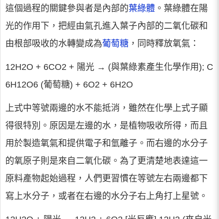
這個過程的關鍵參與者是內部的
葉綠體
。葉綠體在陽
光的作用下，把經由氣孔進入葉子內部的二氧化碳和
由根部吸收的水轉變成為
葡萄糖
，同時釋放氧氣：
12H2O + 6CO2 + 陽光 → (與葉綠素產生化學作用); C
6H12O6 (葡萄糖) + 6O2 + 6H2O
上式中等號兩邊的水不能抵消，雖然在化學上式子顯
得很特別。原因是左邊的水，是植物吸收所得，而且
用於製造氧氣和提供電子和氫離子。而右邊的水分子
的氧原子則是來自二氧化碳。為了更清楚地表達這一
原料產物起始過程，人們更習慣在等號左右兩邊都下
寫上水分子，或者在右邊的水分子右上角打上星號。