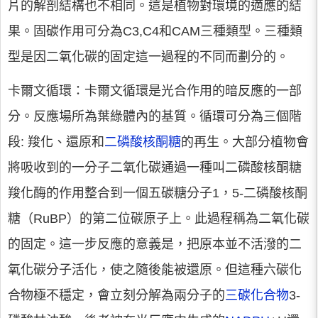
片的解剖結構也不相同。這是植物對環境的適應的結
果。固碳作用可分為C3,C4和CAM三種類型。三種類
型是因二氧化碳的固定這一過程的不同而劃分的。
卡爾文循環：卡爾文循環是光合作用的暗反應的一部
分。反應場所為葉綠體內的基質。循環可分為三個階
段: 羧化、還原和
二磷酸核酮糖
的再生。大部分植物會
將吸收到的一分子二氧化碳通過一種叫二磷酸核酮糖
羧化酶的作用整合到一個五碳糖分子1，5-二磷酸核酮
糖（RuBP）的第二位碳原子上。此過程稱為二氧化碳
的固定。這一步反應的意義是，把原本並不活潑的二
氧化碳分子活化，使之隨後能被還原。但這種六碳化
合物極不穩定，會立刻分解為兩分子的
三碳化合物
3-