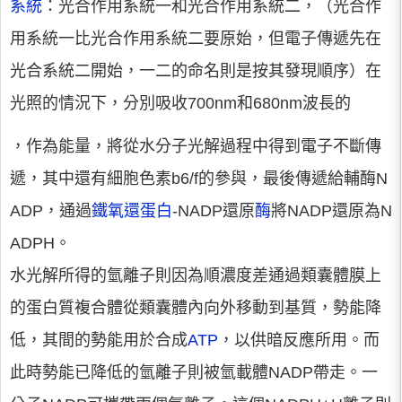
系統
：光合作用系統一和光合作用系統二，（光合作
用系統一比光合作用系統二要原始，但電子傳遞先在
光合系統二開始，一二的命名則是按其發現順序）在
光照的情況下，分別吸收700nm和680nm波長的
，作為能量，將從水分子光解過程中得到電子不斷傳
遞，其中還有細胞色素b6/f的參與，最後傳遞給輔酶N
ADP，通過
鐵氧還蛋白
-NADP還原
酶
將NADP還原為N
ADPH。
水光解所得的氫離子則因為順濃度差通過類囊體膜上
的蛋白質複合體從類囊體內向外移動到基質，勢能降
低，其間的勢能用於合成
ATP
，以供暗反應所用。而
此時勢能已降低的氫離子則被氫載體NADP帶走。一