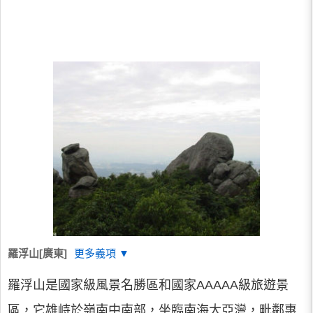
羅浮山[廣東]
更多義項 ▼
羅浮山是國家級風景名勝區和國家AAAAA級旅遊景
區，它雄峙於嶺南中南部，坐臨南海大亞灣，毗鄰惠