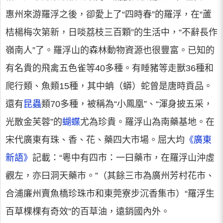
惠州來游羅浮之後，卻愛上了“四時春”的羅浮，在“蘆
桔楊梅次第新，日啖荔枝三百顆”的生活中，“不辭長作
嶺南人”了。羅浮山的森林動物資源也很豐富。已知的
有名貴的飛禽五色雀等40多種。有睡豬等走獸36種和
爬行類、魚類15種，其中蚺（蟒）蛇曾是唐時貢品。
還有
昆蟲
類70多種，被稱為“小鳳凰”、“渾身披五采，
光散金芙蓉”的
蝴蝶
尤為珍貴。羅浮山為南藥基地。在
宋代廣東有珠、香、花、藥四大市場。屈大均
《廣東
新語》
記載：“粵中有四市：一曰藥市，在羅浮山沖虛
觀左，亦曰洞天藥市。”（其餘三市為廣州芳村花市、
合浦廉州賣魚橋珍珠市和東莞寮步沉香集市）“羅浮生
百草棵棵有奇效”的百草油，遠銷國內外。