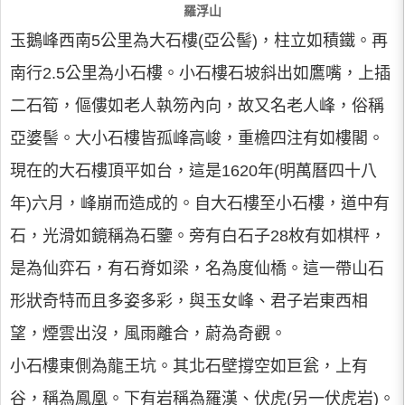
羅浮山
玉鵝峰西南5公里為大石樓(亞公髻)，柱立如積鐵。再
南行2.5公里為小石樓。小石樓石坡斜出如鷹嘴，上插
二石筍，傴僂如老人執笏內向，故又名老人峰，俗稱
亞婆髻。大小石樓皆孤峰高峻，重檐四注有如樓閣。
現在的大石樓頂平如台，這是1620年(明萬曆四十八
年)六月，峰崩而造成的。自大石樓至小石樓，道中有
石，光滑如鏡稱為石鑒。旁有白石子28枚有如棋枰，
是為仙弈石，有石脊如梁，名為度仙橋。這一帶山石
形狀奇特而且多姿多彩，與玉女峰、君子岩東西相
望，煙雲出沒，風雨離合，蔚為奇觀。
小石樓東側為龍王坑。其北石壁撐空如巨瓮，上有
谷，稱為鳳凰。下有岩稱為羅漢、伏虎(另一伏虎岩)。