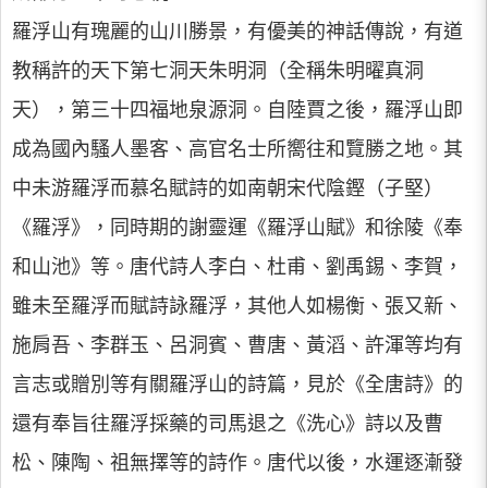
羅浮山有瑰麗的山川勝景，有優美的神話傳說，有道
教稱許的天下第七洞天朱明洞（全稱朱明曜真洞
天），第三十四福地泉源洞。自陸賈之後，羅浮山即
成為國內騷人墨客、高官名士所嚮往和覽勝之地。其
中未游羅浮而慕名賦詩的如南朝宋代陰鏗（子堅）
《羅浮》，同時期的謝靈運《羅浮山賦》和徐陵《奉
和山池》等。唐代詩人李白、杜甫、劉禹錫、李賀，
雖未至羅浮而賦詩詠羅浮，其他人如楊衡、張又新、
施肩吾、李群玉、呂洞賓、曹唐、黃滔、許渾等均有
言志或贈別等有關羅浮山的詩篇，見於《全唐詩》的
還有奉旨往羅浮採藥的司馬退之《洗心》詩以及曹
松、陳陶、祖無擇等的詩作。唐代以後，水運逐漸發