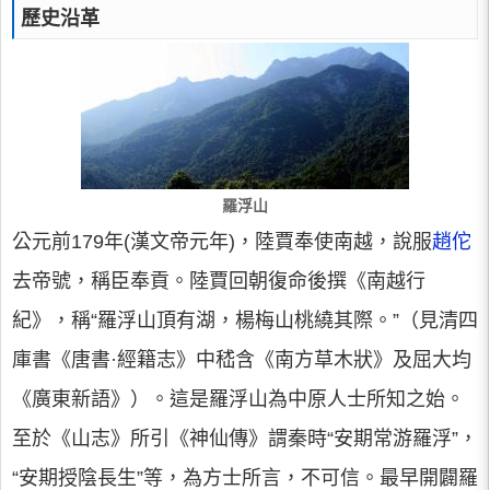
歷史沿革
羅浮山
公元前179年(漢文帝元年)，陸賈奉使南越，說服
趙佗
去帝號，稱臣奉貢。陸賈回朝復命後撰《南越行
紀》，稱“羅浮山頂有湖，楊梅山桃繞其際。”（見清四
庫書《唐書·經籍志》中嵇含《南方草木狀》及屈大均
《廣東新語》）。這是羅浮山為中原人士所知之始。
至於《山志》所引《神仙傳》謂秦時“安期常游羅浮”，
“安期授陰長生”等，為方士所言，不可信。最早開闢羅