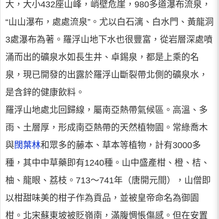
大，大小432座山峰，峭壁危崖，980多道瀑布流泉，
“山山瀑布，處處流泉”。尤以白石漓、白水門、黃龍洞
3處瀑布為著。羅浮山地下水也很豐富，從岩層深處噴
涌而出的礦泉水如長生井、卓錫泉，都是上乘的名
泉，現已開發的出露於羅浮山斷裂帶北側的礦泉水，
是含鋅的健康飲料。
羅浮山地處北回歸線，屬南亞熱帶氣候區。高溫、多
雨、土層厚，形成南亞熱帶的天然植物園。常綠喬木
與
闊葉林
和眾多的藤本、草本等植物，計有3000多
種，其中中草藥即有1240種。山中盛產柑、橙、桔、
柚、龍眼、荔枝。713～741年（唐開元間），山僧即
以柑甜味美的柑子作為貢品，並被皇帝命名為御園
柑。北宋蘇東坡被貶嶺南，滿腹惆悵傷感。但在安置