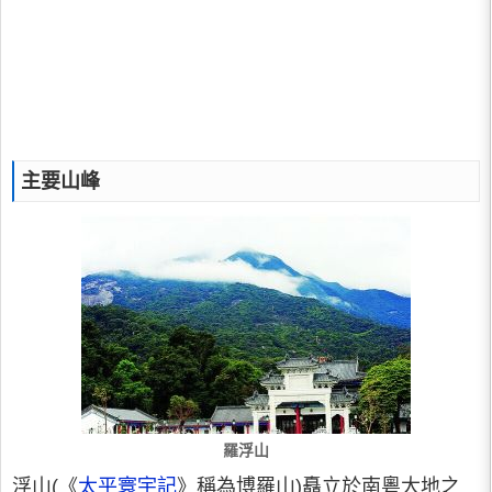
主要山峰
羅浮山
浮山(《
太平寰宇記
》稱為博羅山)矗立於南粵大地之