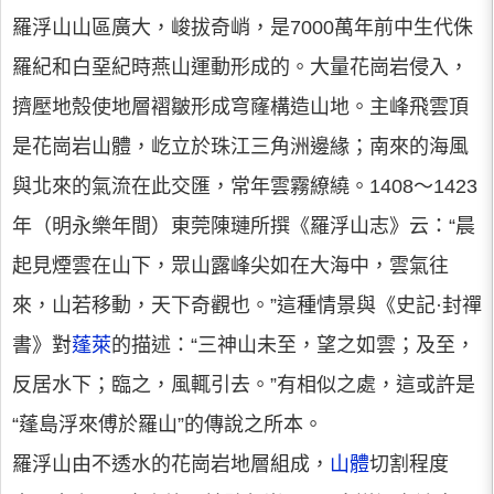
羅浮山山區廣大，峻拔奇峭，是7000萬年前中生代侏
羅紀和白堊紀時燕山運動形成的。大量花崗岩侵入，
擠壓地殼使地層褶皺形成穹窿構造山地。主峰飛雲頂
是花崗岩山體，屹立於珠江三角洲邊緣；南來的海風
與北來的氣流在此交匯，常年雲霧繚繞。1408～1423
年（明永樂年間）東莞陳璉所撰《羅浮山志》云：“晨
起見煙雲在山下，眾山露峰尖如在大海中，雲氣往
來，山若移動，天下奇觀也。”這種情景與《史記·封禪
書》對
蓬萊
的描述：“三神山未至，望之如雲；及至，
反居水下；臨之，風輒引去。”有相似之處，這或許是
“蓬島浮來傅於羅山”的傳說之所本。
羅浮山由不透水的花崗岩地層組成，
山體
切割程度