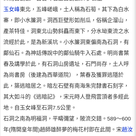
玉女峰
東北，五峰嵯峨，土人稱為石筍。其下為白水
寨，即小水簾洞。洞西巨壁形如削瓜，俗稱企溜山，
產茶特佳。洞東北山勢斜矗而東下，分水坳東流之水
流經於此，是為新溪坑。小水簾洞東偏南為石洞，有
鄺仙石。為神話傳說中的鄺仙騎牛入石處。明尚書葉
春及講學於此，有石洞山房遺址，石門尚存，土人呼
為尚書房（後建為西華道院），葉春及獲罪逃隱於
此，築逃暗居之。暗左石壁有南海朱完隸書石刻字，
其大如斗的《逃暗記》，宋元時人登飛雲頂者多經此
地。自玉女峰至石洞7.5公里。
石洞之南為明福洞，平疇彌望，陂流交錯。589～600
年(隋開皇年間)趙師雄醉夢的梅花村即在此間。宋
趙汝