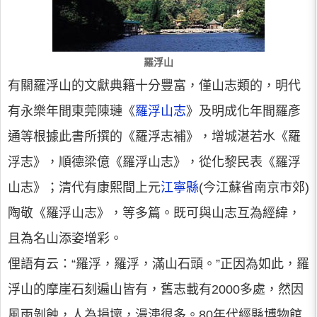
羅浮山
有關羅浮山的文獻典籍十分豐富，僅山志類的，明代
有永樂年間東莞陳璉《
羅浮山志
》及明成化年間羅彥
通等根據此書所撰的《羅浮志補》，增城湛若水《羅
浮志》，順德梁億《羅浮山志》，從化黎民表《羅浮
山志》；清代有康熙間上元
江寧縣
(今江蘇省南京市郊)
陶敬《羅浮山志》，等多篇。既可與山志互為經緯，
且為名山添姿增彩。
俚語有云：“羅浮，羅浮，滿山石頭。”正因為如此，羅
浮山的摩崖石刻遍山皆有，舊志載有2000多處，然因
風雨剝蝕，人為損壞，漫漶很多。80年代經縣博物館