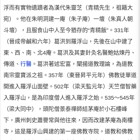
浮而有實物遺蹟者為漢代朱靈芝（青精先生，祖籍大
宛）。他在朱明洞建一庵（朱子庵）一壇（朱真人朝
斗壇），且服食山中人至今猶存的“青精飯”。331年
（晉成帝鹹和六年）葛洪到羅浮山，先後在山中建了
東、西、南、北4庵。葛洪及其妻針灸名醫鮑姑煉丹、
傳道、
行醫
。葛洪著述宏富，闡揚道教理論，為道教
南宗靈寶派之祖。357年（東晉昇平元年）佛教徒單道
開進入羅浮山面壁。502年（梁天監元年）天竺僧智藥
入羅浮山，是為印度僧人進入羅浮之始。535～545年
（梁大同中），頭陀僧景泰禪師結茅庵於小石樓峰
下，廣州刺史蕭譽常與他往來，因而改建茅庵為南樓
寺，這是羅浮山興建的第一座佛教寺院。道教和佛教