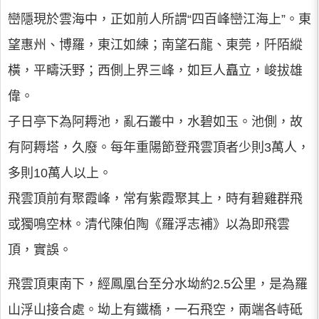
巒隱現於雲海中，正如前人所謂“四百峰巒江海上”。東
望惠州、博羅，東江如練；南望石龍、東莞，阡陌縱
橫，平疇沃野；西側上界三峰，如巨人矗立，峻拔雄
偉。
子日亭下為阿耨池，亂石叢中，水碧如玉。池側，故
有阿耨塔，久廢。每年重陽節登飛雲頂者少則3萬人，
多則10萬人以上。
飛雲頂前有聚霞峰，常有紫霞聚其上，時有碧雞群飛
或獨鳴空林。清代陳伯陶《羅浮志補》以為即飛雲
頂，實誤。
飛雲頂東南下，經鳳凰台至分水坳約2.5公里，是為羅
山浮山接合處。坳上有鐵橋，一石飛空，兩端各峙砥