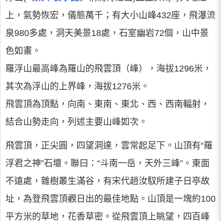
上，氣勢恢宏，儀態萬千；有大小山峰432座，飛瀑流
泉980多處，洞天美景18處，石室幽岩72個，山中景
色如畫。
羅浮山最高峰為羅山的飛雲頂（峰），海拔1296米，
其次為浮山的上界峰，海拔1276米。
飛雲頂為頂點，向南、東南、東北、西、西南輻射，
結合山勢走向，列述主要山峰如次。
飛雲頂，正尖圓，四望洞達，雲常起足下。山頂有“羅
浮君之神”石壇。聯曰：“斗南一岳，天外三峰”。東面
不遠處，雜樹叢生滿谷，有宋代趙汝馭所建子日亭故
址，為登飛雲頂觀日出的最佳地點。山頂是一塊約100
平方米的草地，花香草密。從飛雲頂上眺望，四百峰