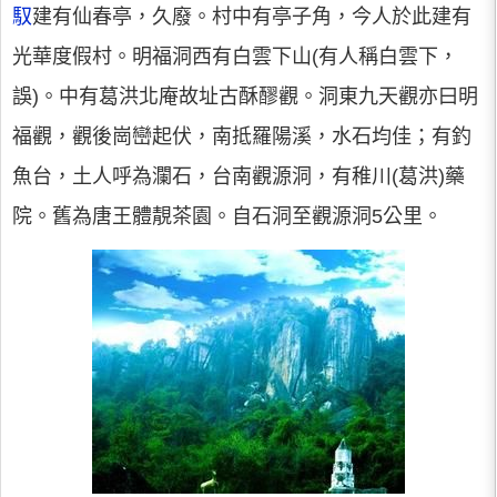
馭
建有仙春亭，久廢。村中有亭子角，今人於此建有
光華度假村。明福洞西有白雲下山(有人稱白雲下，
誤)。中有葛洪北庵故址古酥醪觀。洞東九天觀亦曰明
福觀，觀後崗巒起伏，南抵羅陽溪，水石均佳；有釣
魚台，土人呼為瀾石，台南觀源洞，有稚川(葛洪)藥
院。舊為唐王體靚茶園。自石洞至觀源洞5公里。