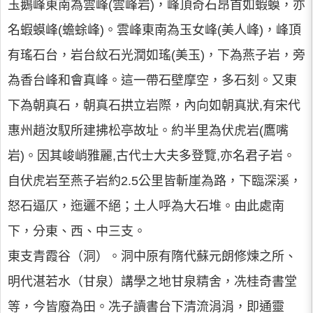
玉鵝峰東南為雲峰(雲峰岩)，峰頂奇石昂首如蝦蟆，亦
名蝦蟆峰(蟾蜍峰)。雲峰東南為玉女峰(美人峰)，峰頂
有瑤石台，岩台紋石光潤如瑤(美玉)，下為燕子岩，旁
為香台峰和會真峰。這一帶石壁摩空，多石刻。又東
下為朝真石，朝真石拱立岩際，內向如朝真狀,有宋代
惠州趙汝馭所建拂松亭故址。約半里為伏虎岩(鷹嘴
岩)。因其峻峭雅麗,古代士大夫多登覽,亦名君子岩。
自伏虎岩至燕子岩約2.5公里皆斬崖為路，下臨深溪，
怒石逼仄，迤邐不絕；土人呼為大石堆。由此處南
下，分東、西、中三支。
東支青霞谷（洞）。洞中原有隋代蘇元朗修煉之所、
明代湛若水（甘泉）講學之地甘泉精舍，冼桂奇書堂
等，今皆廢為田。冼子讀書台下清流涓涓，即通靈