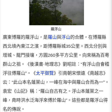
羅浮山
廣東博羅的羅浮山，是
羅山
與
浮山
的合體，在博羅縣
西北境內東江之濱，距博羅縣城35公里。西北分別與
增城、龍門接壤，方圓260多平方公里。向來稱為百粵
群山之祖。《後漢書·地理志》劉昭註：“有浮山自會稽
浮往傅羅山”。《
太平御覽
》引南朝宋懷遠《南越志》
云：“此山本名蓬萊山，一峰在海中與羅山合而為一”。
袁宏《山記》稱：“羅山自古有之。浮山本蓬萊之一
峰，堯時洪水泛海浮來傅於羅山”。這些都是羅浮山得
名的傳說。