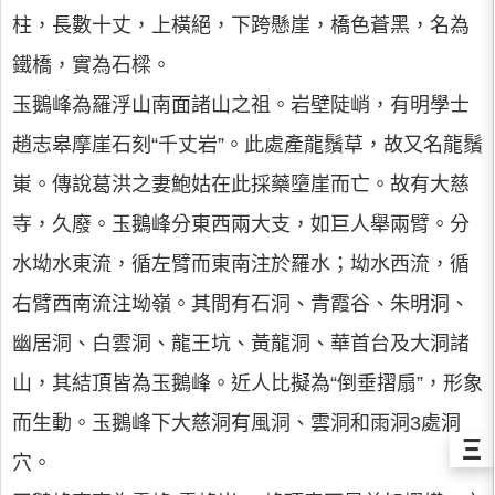
柱，長數十丈，上橫絕，下跨懸崖，橋色蒼黑，名為
鐵橋，實為石樑。
玉鵝峰為羅浮山南面諸山之祖。岩壁陡峭，有明學士
趙志皋摩崖石刻“千丈岩”。此處產龍鬚草，故又名龍鬚
崬。傳說葛洪之妻鮑姑在此採藥墮崖而亡。故有大慈
寺，久廢。玉鵝峰分東西兩大支，如巨人舉兩臂。分
水坳水東流，循左臂而東南注於羅水；坳水西流，循
右臂西南流注坳嶺。其間有石洞、青霞谷、朱明洞、
幽居洞、白雲洞、龍王坑、黃龍洞、華首台及大洞諸
山，其結頂皆為玉鵝峰。近人比擬為“倒垂摺扇”，形象
而生動。玉鵝峰下大慈洞有風洞、雲洞和雨洞3處洞
Ξ
穴。