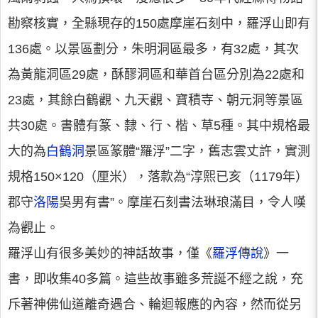
勘察核實，全縣現存的150處摩崖石刻中，羅浮山即有
136處。以景區劃分，朱明洞區最多，有32處，其次
為黃龍洞區29處，酥醪洞區和華首台區分別為22處和
23處，其餘白鶴觀、九天觀、寶積寺、朝元洞等景區
共30處。書體有篆、隸、行、楷、草5種。其中規格最
大的為
白鶴洞
景區篆體“羅浮”二字，舊志雲丈許，實測
規格150×120（厘米），落款為“淳熙已亥（1179年）
郡守
洛陽
吳男有書”。摩崖石刻書法琳琅滿目，令人嘆
為觀止。
羅浮山有很多美妙的神話故事，僅《
羅浮傳說
》一
書，即收集40多篇。這些故事雖多荒誕不經之說，充
斥著神佛仙道離奇遇合、輪迴報應的內容，然而從另