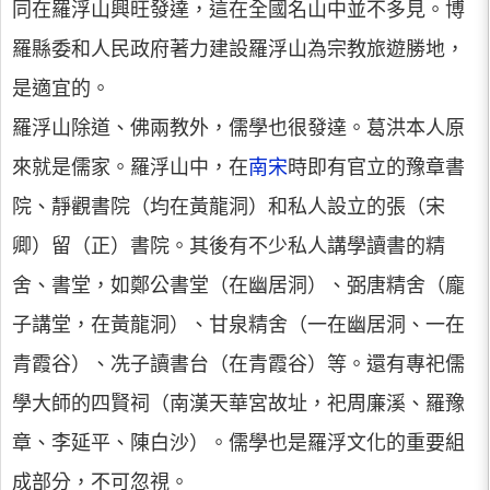
同在羅浮山興旺發達，這在全國名山中並不多見。博
羅縣委和人民政府著力建設羅浮山為宗教旅遊勝地，
是適宜的。
羅浮山除道、佛兩教外，儒學也很發達。葛洪本人原
來就是儒家。羅浮山中，在
南宋
時即有官立的豫章書
院、靜觀書院（均在黃龍洞）和私人設立的張（宋
卿）留（正）書院。其後有不少私人講學讀書的精
舍、書堂，如鄭公書堂（在幽居洞）、弼唐精舍（龐
子講堂，在黃龍洞）、甘泉精舍（一在幽居洞、一在
青霞谷）、冼子讀書台（在青霞谷）等。還有專祀儒
學大師的四賢祠（南漢天華宮故址，祀周廉溪、羅豫
章、李延平、陳白沙）。儒學也是羅浮文化的重要組
成部分，不可忽視。