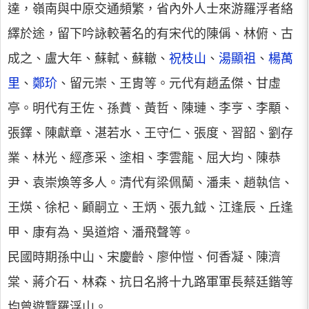
達，嶺南與中原交通頻繁，省內外人士來游羅浮者絡
繹於途，留下吟詠較著名的有宋代的陳偁、林俯、古
成之、盧大年、蘇軾、蘇轍、
祝枝山
、
湯顯祖
、
楊萬
里
、
鄭玠
、留元崇、王胄等。元代有趙孟傑、甘虛
亭。明代有王佐、孫蕡、黃哲、陳璉、李亨、李顒、
張鐸、陳獻章、湛若水、王守仁、張度、習韶、劉存
業、林光、經彥采、塗相、李雲龍、屈大均、陳恭
尹、袁崇煥等多人。清代有梁佩蘭、潘耒、趙執信、
王煐、徐杞、顧嗣立、王炳、張九鉞、江逢辰、丘逢
甲、康有為、吳道熔、潘飛聲等。
民國時期孫中山、宋慶齡、廖仲愷、何香凝、陳濟
棠、蔣介石、林森、抗日名將十九路軍軍長蔡廷鍇等
均曾遊覽羅浮山。