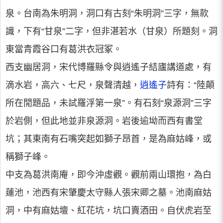
泉。台南為朱明洞，洞口有古刻“朱明洞”三字，無款
識，下有“甘泉”二字，但非湛若水（甘泉）所題刻。洞
東當青霞谷口有葛洪衣冠冢。
西支幽居洞，宋代博羅縣令與逍遙子結廬講道處，有
滴水岩，高六、七尺，泉聲清越，
逍遙子
詩有：“陸顛
所在閒題品，未試羅浮第一泉”。有石刻“泉源洞”三字
於岩側，但此地並非泉源洞。岩後逾坳而西有書堂
坑；其東南有石嘴突起如獅子昂首，是為麻姑峰，或
稱獅子峰。
中支為葛洪南庵，即今沖虛觀。觀前兩山環抱，為白
蓮池，池西有宋肇慶太守縣人張宋卿之墓。池南麻姑
洞，中有麻姑壇、紅花坑，坑口賣酒田。自伏虎岩至