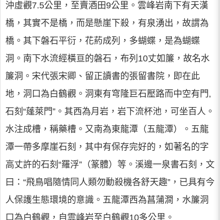
沖虛觀7.5公里，至賣酒田9公里。雲峰岩南下有天漢
橋，其實不是橋，而是懸崖下殺，有泉湧出，故謂為
橋。其下磐石平衍，花葯成列，多蝴蝶，是為蝴蝶
洞。南下水流經橫亘的磐石，布列10丈如簾，故名水
簾洞。宋代張宋卿、留正讀書的張留書院，即在此
地，洞口為白鶴觀。洞東有穹隆巨石壓路而中空有門,
石刻“蓬萊門”。其西為月岩，岩下流杯池，可坐百人。
水注成槽，稱藥槽。又南為東龍潭（五龍潭）。五龍
潭一帶多摩崖石刻，其中有保存完好的，如著名的字
高丈許的石刻“羅浮”（篆體）等。溪邊一泉書石刻，文
曰：“飛鳥唱隨情同人類勿動殺機各舒天趣”，已具有今
人保護生態環境的意識。五龍潭西為菖蒲澗，水簾洞
口為白鶴觀，自雲峰岩至白鶴觀10多公里。