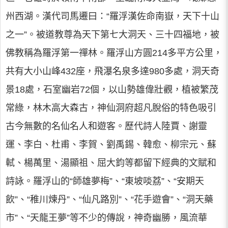
州西湖。漢代司馬遷曰：“羅浮漢佐命南嶽，天下十山
之一”。被道教尊為天下第七大洞天、三十四福地，被
佛教稱為羅浮第一禪林。羅浮山方圓214多平方公里，
共有大小山峰432座，飛瀑名泉多達980多處，洞天奇
景18處，石室幽岩72個，以山勢雄偉壯觀，植被繁茂
常綠，林木高大森古，神仙洞府超凡脫俗的特色吸引
古今無數的名仙名人和遊客。歷代詩人陸賈、謝靈
運、李白、杜甫、李賀、劉禹錫、韓愈、柳宗元、蘇
軾、楊萬里、湯顯祖、屈大鈞等都留下經典的文賦和
詩詠。羅浮山的“師雄夢梅”、“東坡啖荔”、“安期天
飲”、“稚川煉丹”、“仙凡路別”、“花手遊會”、“洞天藥
市”、“天龍王夢”等不少的傳說，神奇幽勝，風流華