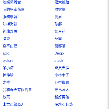
媳婦兒難當
建大輪胎
我的祕密花園
敗家網
服務學習
洗眉
涼拌海鮮
珍娜
神龍部落
繁星花
腰痠
華南
身不由己
龍部落
agio
Diego
picture
stack
呆小症
咫尺天涯
孫仲瑜
小林幸子
尤拉
巨型蜘蛛
我和春天有個約會
推己及人
放棄
新好男孩
末世超級商人
瑪莉亞狂熱