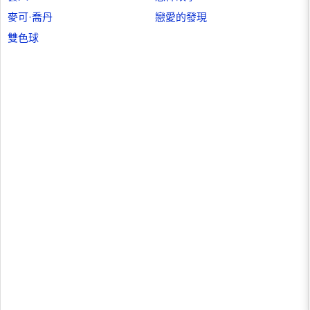
麥可·喬丹
戀愛的發現
雙色球