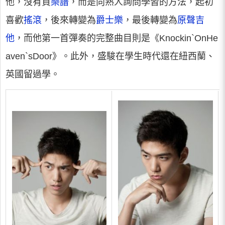
他，沒有買
樂譜
，而是向熟人詢問學習的方法，起初
喜歡
搖滾
，後來轉變為
爵士樂
，最後轉變為
原聲吉
他
，而他第一首彈奏的完整曲目則是《Knockin`OnHe
aven`sDoor》。此外，盛駿在學生時代還在紐西蘭、
英國留過學。