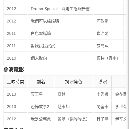
2012
Drama Special－濕地生態報告書
---
-
2012
我們可以結婚嗎
河政勛
2011
白色聖誕節
崔治勛
2011
對我說謊試試
玄尚熙
2010
個人取向
模特（客串）
參演電影
上映時間
劇名
扮演角色
導演
2013
冥王星
柳鎮
申秀媛
金花雨
2013
恐怖故事2
趙東旭
閔奎東
李世榮
2012
我是公務員
民基（樂隊隊長）
具子洪
尹宰文