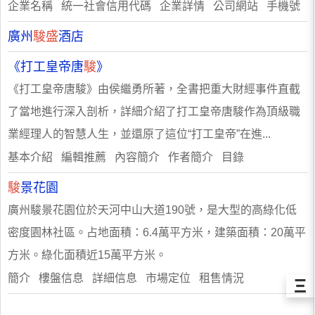
企業名稱 統一社會信用代碼 企業詳情 公司網站 手機號
廣州
駿盛
酒店
《打工皇帝唐
駿
》
《打工皇帝唐駿》由侯繼勇所著，全書把重大財經事件直截
了當地進行深入剖析，詳細介紹了打工皇帝唐駿作為頂級職
業經理人的智慧人生，並還原了這位“打工皇帝”在進...
基本介紹 編輯推薦 內容簡介 作者簡介 目錄
駿
景花園
廣州駿景花園位於天河中山大道190號，是大型的高綠化低
密度園林社區。占地面積：6.4萬平方米，建築面積：20萬平
方米。綠化面積近15萬平方米。
簡介 樓盤信息 詳細信息 市場定位 租售情況
Ξ