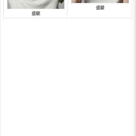
盛駿​
盛駿