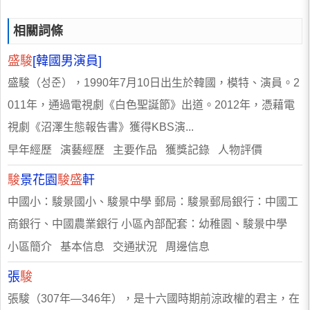
相關詞條
盛駿
[韓國男演員]
盛駿（성준），1990年7月10日出生於韓國，模特、演員。2
011年，通過電視劇《白色聖誕節》出道。2012年，憑藉電
視劇《沼澤生態報告書》獲得KBS演...
早年經歷 演藝經歷 主要作品 獲獎記錄 人物評價
駿
景花園
駿盛
軒
中國小：駿景國小、駿景中學 郵局：駿景郵局銀行：中國工
商銀行、中國農業銀行 小區內部配套：幼稚園、駿景中學
小區簡介 基本信息 交通狀況 周邊信息
張
駿
張駿（307年—346年），是十六國時期前涼政權的君主，在