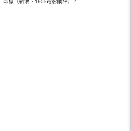
印象（新浪、1905電影網評）。