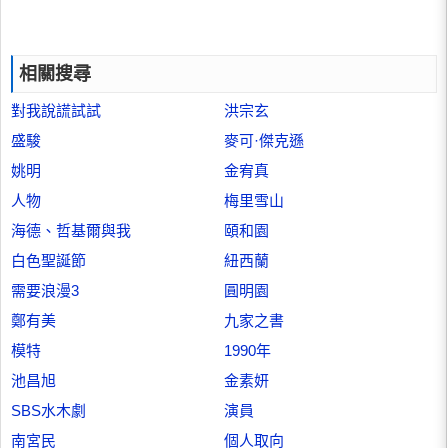
相關搜尋
對我說謊試試
洪宗玄
盛駿
麥可·傑克遜
姚明
金宥真
人物
梅里雪山
海德、哲基爾與我
頤和園
白色聖誕節
紐西蘭
需要浪漫3
圓明園
鄭有美
九家之書
模特
1990年
池昌旭
金素妍
SBS水木劇
演員
南宮民
個人取向