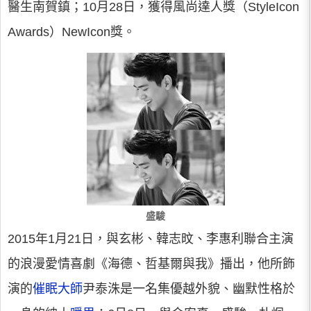
醫生南賀鎮；10月28日，獲得風尚達人獎（StyleIcon
Awards）NewIcon獎。
盛駿
2015年1月21日，與玄彬、韓志旼、李惠利聯合主演
的浪漫愛情喜劇《海德、哲基爾與我》播出，他所飾
演的
催眠大師
尹泰洙是一名集優越外貌、幽默性格於