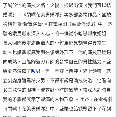
了屬於他的演技之路。之後，通過出演《我們可以結
婚嗎》、《閉嘴花美男樂隊》等多部影視作品，盛駿
被稱作為“紮實演員”。在電視劇《需要浪漫3》中，盛
駿的暖男形象深入人心，將一個從小暗戀鄰家姐姐，
長大回國後處處照顧人的小竹馬形象刻畫得異常生
動。也讓觀眾感受到在俊朗外形下，他的演技已經趨
向成熟，且能夠遊刃有餘的發揮自己的男性魅力。盛
駿雖然演慣了
暖男
，但一旦穿上西裝，繫上領帶，就
立刻變身腹黑精英男，不得不說是演技精湛。他看向
女主深情的眼神，流露野心時的氣勢，夜深人靜時自
我的矛盾都展示了豐滿的人物形象 。此外，在電視劇
《閉嘴！花美男樂隊》中，盛駿也給觀眾留下了深刻