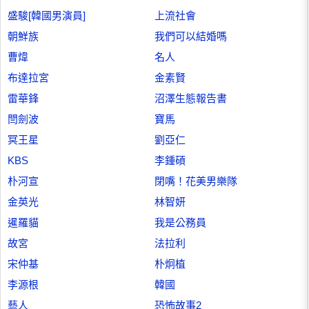
盛駿[韓國男演員]
上流社會
朝鮮族
我們可以結婚嗎
曹煒
名人
布達拉宮
金素賢
雷華鋒
沼澤生態報告書
閆劍波
寶馬
冥王星
劉亞仁
KBS
李鍾碩
朴河宣
閉嘴！花美男樂隊
金英光
林智妍
暹羅貓
我是公務員
故宮
法拉利
宋仲基
朴炯植
李源根
韓國
藝人
恐怖故事2