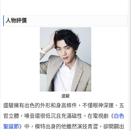
人物評價
盛駿
盛駿擁有出色的外形和身高條件，不僅眼神深邃、五
官立體，嗓音還很低沉且充滿磁性。在電視劇《
白色
聖誕節
》中，模特出身的他雖然演技青澀，卻開闢出