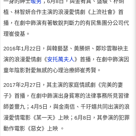
一身的紳士
暖男
；6月8日，與金宥真、盛駿、朴炯
植、林智妍合作主演的浪漫愛情劇《上流社會》首
播，在劇中飾演有著敏銳判斷力的有民集團分公司代
理崔俊基。
2016年1月22日，與韓藝瑟、黃勝妍、鄭珍雲聯袂主
演的浪漫愛情劇《
安托萬夫人
》首播，在劇中飾演因
童年陰影對愛無感的心理治療師崔秀賢。
2017年2月27日，其主演的家庭情感劇《完美的妻
子》首播，在劇中飾演出身貧寒的法律事務所見習律
師姜豐九；4月5日，與金南佶、千玗嬉共同出演的浪
漫愛情電影《某一天》上映；6月8日，其參演的犯罪
動作電影《惡女》上映 。