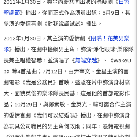
2011年1月30日，與金尚慶共同出演的懸疑劇《
白色
聖誕節
》播出，從而正式作為演員出道；5月9日，其
參演的愛情喜劇《對我說謊試試》播出。
2012年1月30日，其主演的愛情劇《
閉嘴！花美男樂
隊
》播出，在劇中擔綱男主角，飾演“淨化眼球”樂隊隊
長兼主唱權智赫，並演唱了《
無端穿越
》、《WakeU
p》等4首插曲；7月12日，由尹宰文、金星主演的喜
劇電影《我是公務員》首映，盛駿在片中飾演身材高
大、面貌英俊的樂隊隊長民基，這是他的首部電影作
品；10月29日，與鄭素敏、金英光、韓可露合作主演
的愛情喜劇《我們可以結婚嗎》播出，在劇中飾演身
為玩具公司職員的男主角何政勛；同年，憑藉電視劇