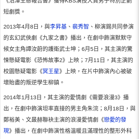
《沼澤生態報告書》獲得KBS演技大賞男子特別企劃
短劇獎。
2013年4月8日，與
李昇基
、
裴秀智
、柳演錫共同參演
的玄幻武俠劇《九家之書》播出，在劇中飾演默默守
候女主角譚汝蔚的護衛武士坤；6月5日，其主演的驚
悚懸疑電影《恐怖故事2》上映；7月11日，其主演的
校園懸疑電影《
冥王星
》上映，在片中飾演內心被破
壞貽盡的叛逆學生柳鎮。
2014年1月13日，其主演的愛情劇《需要浪漫3》播
出，在劇中飾演坦率直接的男主角朱浣；8月18日，與
鄭裕美、文晸赫聯袂主演的浪漫愛情劇《
戀愛的發
現
》播出，在劇中飾演性格溫暖且滿理性的整形外科