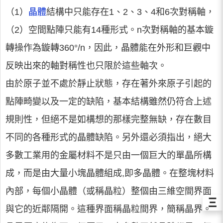
（1）
晶體
結構中只能存在1、2、3、4和6次對稱軸，
（2）空間點陣只能有14種形式。n次對稱軸的基本鏇
轉操作為鏇轉360°/n，因此，晶體能在外形和巨觀中
反映出來的軸對稱性也只限於這些軸次。
由於原子並不處於靜止狀態，存在著外來原子引起的
點陣畸變以及一定的缺陷，基本結構雖然仍符合上述
規則性，但絕不是如構想的那樣完整無缺，存在數目
不同的各種形式的晶體缺陷。另外還必須指出，絕大
多數工業用的金屬材料不是只由一個巨大的單晶所構
成，而是由大量小塊晶體組成,即多晶體。在整塊材料
內部，每個小晶體（或稱晶粒）整個由三維空間界面
Ξ
與它的近鄰隔開。這種界面稱晶粒間界，簡稱晶界。