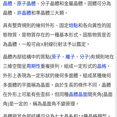
晶體
、
原子晶體
、分子晶體和金屬晶體。固體可分為
晶體、
非晶體
和準晶體三大類。
具有整齊規則的幾何外形、固定
熔點
和各向異性的固
態物質，是物質存在的一種基本形式。固態物質是否
為晶體，一般可由X射線衍射法予以鑑定。
晶體內部結構中的質點(
原子
、
離子
、
分子
)有規則地在
三維空間呈
周期性
重複排列，組成一定形式的
晶格
，
外形上表現為一定形狀的幾何多面體。組成某種幾何
多面體的平面稱為晶面，由於生長的條件不同，晶體
在外形上可能有些歪斜，但同種
晶體晶面
間夾角(晶面
角)是一定的，稱為晶面角不變原理。
晶體按其內部結構可分為七大晶系和14種晶格類型。