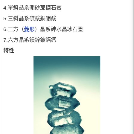
4.單斜晶系硼砂蔗糖石膏
5.三斜晶系硫酸銅硼酸
6.三方（
菱形
）晶系砷水晶冰石墨
7.六方晶系鎂鋅鈹鎘鈣
特性