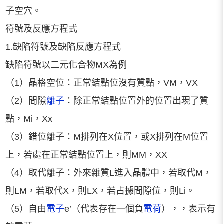
子空穴。
符號及反應方程式
1.缺陷符號及缺陷反應方程式
缺陷符號以二元化合物MX為例
（1）晶格空位：正常結點位沒有質點，VM，VX
（2）間隙
離子
：除正常結點位置外的位置出現了質
點，Mi，Xx
（3）錯位離子：M排列在X位置，或X排列在M位置
上，若處在正常結點位置上，則MM，XX
（4）取代離子：外來雜質L進入晶體中，若取代M，
則LM，若取代X，則LX，若占據間隙位，則Li。
（5）自由
電子
e’（代表存在一個負
電荷
），，表示有