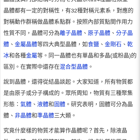
晶體都有一定的對稱性，有32種對稱元素系，對應的
對稱動作群稱做晶體系點群。按照內部質點間作用力
性質不同，晶體可分為
離子晶體
、
原子晶體
、
分子晶
體
、
金屬晶體
等四大典型晶體，如
食鹽
、
金剛石
、
乾
冰
和各種
金屬
等。同一晶體也有單晶和多晶(或粉晶)的
區別。在實際中還存在
混合型晶體
。
說到晶體，還得從結晶談起。大家知道，所有物質都
是由原子或分子構成的。眾所周知，物質有三種聚集
形態：
氣體
、
液體
和
固體
。研究表明，固體可分為晶
體、
非晶體
和
準晶體
三大類。
究竟什麼樣的物質才能算作晶體呢？首先，除液晶