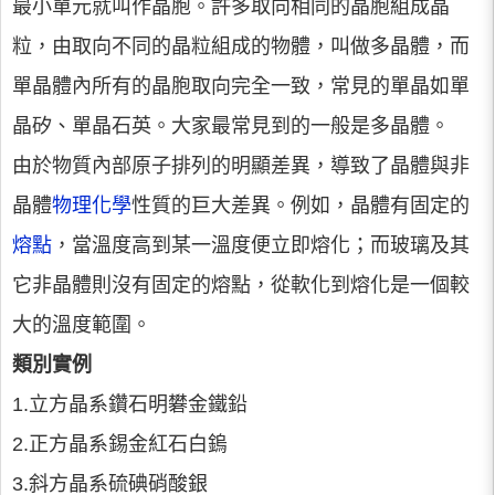
最小單元就叫作晶胞。許多取向相同的晶胞組成晶
粒，由取向不同的晶粒組成的物體，叫做多晶體，而
單晶體內所有的晶胞取向完全一致，常見的單晶如單
晶矽、單晶石英。大家最常見到的一般是多晶體。
由於物質內部原子排列的明顯差異，導致了晶體與非
晶體
物理
化學
性質的巨大差異。例如，晶體有固定的
熔點
，當溫度高到某一溫度便立即熔化；而玻璃及其
它非晶體則沒有固定的熔點，從軟化到熔化是一個較
大的溫度範圍。
類別實例
1.立方晶系鑽石明礬金鐵鉛
2.正方晶系錫金紅石白鎢
3.斜方晶系硫碘硝酸銀