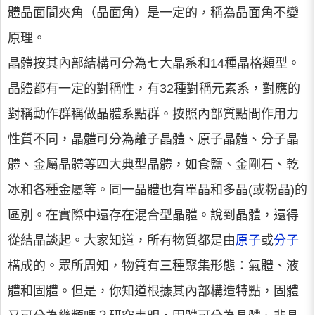
體晶面間夾角（晶面角）是一定的，稱為晶面角不變
原理。
晶體按其內部結構可分為七大晶系和14種晶格類型。
晶體都有一定的對稱性，有32種對稱元素系，對應的
對稱動作群稱做晶體系點群。按照內部質點間作用力
性質不同，晶體可分為離子晶體、原子晶體、分子晶
體、金屬晶體等四大典型晶體，如食鹽、金剛石、乾
冰和各種金屬等。同一晶體也有單晶和多晶(或粉晶)的
區別。在實際中還存在混合型晶體。說到晶體，還得
從結晶談起。大家知道，所有物質都是由
原子
或
分子
構成的。眾所周知，物質有三種聚集形態：氣體、液
體和固體。但是，你知道根據其內部構造特點，固體