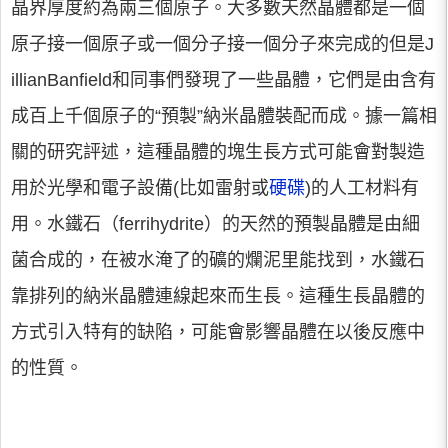
晶界厚度約為兩三個原子。大多數天然晶體都是一個
原子接一個原子或一個分子接一個分子來完成的但是J
illianBanfield和同事們發現了一些晶體，它們是由含有
成百上千個原子的“預製”納米晶體裝配而成。據一篇相
關的研究評述，這種晶體的塊生長方式可能會對製造
用於光學和電子設備(比如雷射或
硬碟
)的人工材料有
用。水鐵石（ferrihydrite）的天然的預製晶體是由細
菌合成的，在被水淹了的礦的爛泥里能找到，水鐵石
靠排列的納米晶體連線起來而生長。這種生長晶體的
方式引入特有的缺陷，可能會影響晶體在以後反應中
的性質。