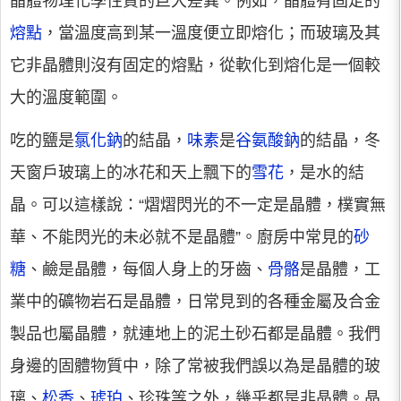
晶體物理化學性質的巨大差異。例如，晶體有固定的
熔點
，當溫度高到某一溫度便立即熔化；而玻璃及其
它非晶體則沒有固定的熔點，從軟化到熔化是一個較
大的溫度範圍。
吃的鹽是
氯化鈉
的結晶，
味素
是
谷氨酸鈉
的結晶，冬
天窗戶玻璃上的冰花和天上飄下的
雪花
，是水的結
晶。可以這樣說：“熠熠閃光的不一定是晶體，樸實無
華、不能閃光的未必就不是晶體”。廚房中常見的
砂
糖
、鹼是晶體，每個人身上的牙齒、
骨骼
是晶體，工
業中的礦物岩石是晶體，日常見到的各種金屬及合金
製品也屬晶體，就連地上的泥土砂石都是晶體。我們
身邊的固體物質中，除了常被我們誤以為是晶體的玻
璃、
松香
、
琥珀
、珍珠等之外，幾乎都是非晶體。晶