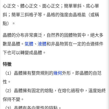
心正交、體心正交、面心正交；簡單單斜、底心單
斜；簡單三斜格子等。晶格的強度由晶格能（或稱
點）。
晶體的分布非常廣泛，自然界的固體物質中，絕大多
數是晶體。
氣體
、
液體
和非晶物質在一定的合適條件
下也可以轉變成晶體。
特徵
（1）晶體擁有整齊規則的
幾何
外形，即晶體的自范
性。
（2）晶體擁有固定的熔點，在熔化過程中，溫度始終
保持不變。
（3）晶體有各向異性的特點。