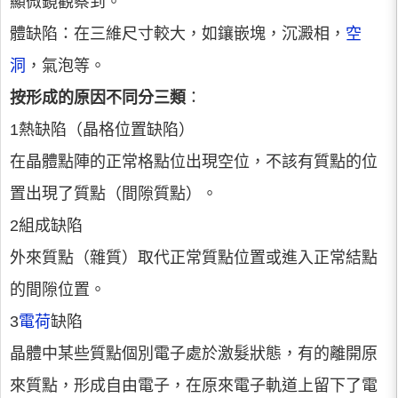
顯微鏡觀察到。
體缺陷：在三維尺寸較大，如鑲嵌塊，沉澱相，
空
洞
，氣泡等。
按形成的原因不同分三類
：
1熱缺陷（晶格位置缺陷）
在晶體點陣的正常格點位出現空位，不該有質點的位
置出現了質點（間隙質點）。
2組成缺陷
外來質點（雜質）取代正常質點位置或進入正常結點
的間隙位置。
3
電荷
缺陷
晶體中某些質點個別電子處於激髮狀態，有的離開原
來質點，形成自由電子，在原來電子軌道上留下了電