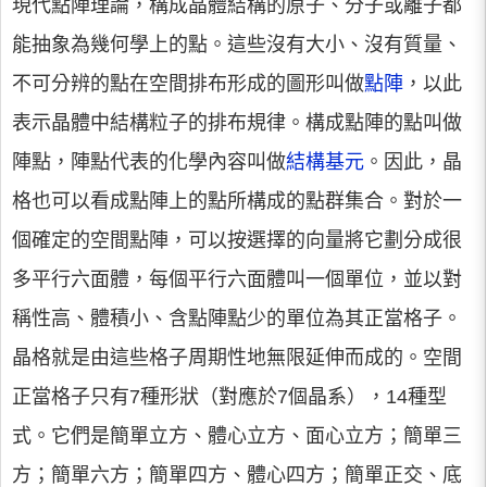
現代點陣理論，構成晶體結構的原子、分子或離子都
能抽象為幾何學上的點。這些沒有大小、沒有質量、
不可分辨的點在空間排布形成的圖形叫做
點陣
，以此
表示晶體中結構粒子的排布規律。構成點陣的點叫做
陣點，陣點代表的化學內容叫做
結構基元
。因此，晶
格也可以看成點陣上的點所構成的點群集合。對於一
個確定的空間點陣，可以按選擇的向量將它劃分成很
多平行六面體，每個平行六面體叫一個單位，並以對
稱性高、體積小、含點陣點少的單位為其正當格子。
晶格就是由這些格子周期性地無限延伸而成的。空間
正當格子只有7種形狀（對應於7個晶系），14種型
式。它們是簡單立方、體心立方、面心立方；簡單三
方；簡單六方；簡單四方、體心四方；簡單正交、底