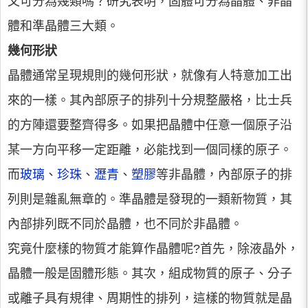
又可分為幾類嗎？研究表明，固體可分為晶體、非晶
體和準晶體三大類。
幾何形狀
晶體通常呈現規則的幾何形狀，就像有人特意加工出
來的一樣。其內部原子的排列十分規整嚴格，比士兵
的方陣還要整齊得多。如果把晶體中任意一個原子沿
某一方向平移一定距離，必能找到一個同樣的原子。
而
玻璃
、
珍珠
、
瀝青
、
塑膠
等非晶體，內部原子的排
列則是雜亂無章的。準晶體是發現的一類新物質，其
內部排列既不同於晶體，也不同於非晶體。
究竟什麼樣的物質才能算作晶體呢?首先，除液晶外，
晶體一般是固體形態。其次，組成物質的原子、分子
或離子具有規律、周期性的排列，這樣的物質就是晶