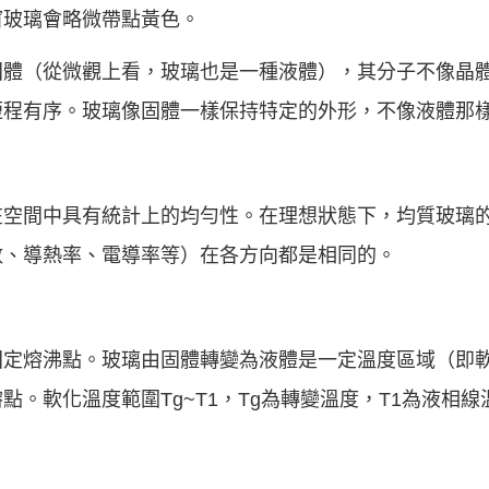
窗玻璃會略微帶點黃色。
固體（從微觀上看，玻璃也是一種液體），其分子不像晶
短程有序。玻璃像固體一樣保持特定的外形，不像液體那
在空間中具有統計上的均勻性。在理想狀態下，均質玻璃
數、導熱率、電導率等）在各方向都是相同的。
固定熔沸點。玻璃由固體轉變為液體是一定溫度區域（即
。軟化溫度範圍Tg~T1，Tg為轉變溫度，T1為液相