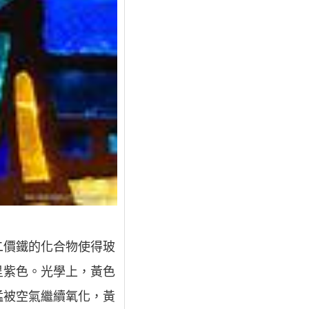
二價鐵的化合物使得玻
呈紫色。光學上，黃色
錳被空氣繼續氧化，黃