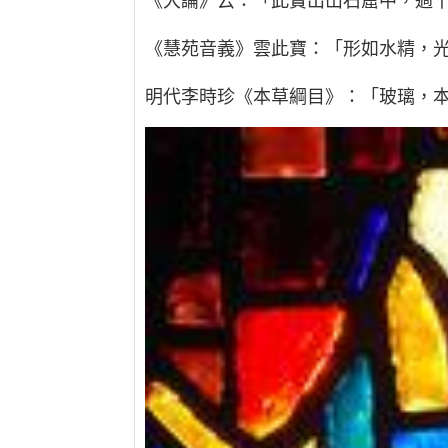
《大論》云：「此寶出山石窟中，過
《慧苑音義》雲此寶：「形如水精，
明代李時珍《本草綱目》：「玻璃，