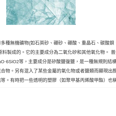
多種無機礦物(如石英砂、硼砂、硼酸、重晶石、碳酸鋇
原料製成的。它的主要成分為二氧化矽和其他氧化物。 
a2O·CaO·6SiO2等，主要成分是矽酸鹽復鹽，是一種無規
混合物。另有混入了某些金屬的氧化物或者鹽類而顯現出
璃等。有時把一些透明的塑膠（如聚甲基丙烯酸甲酯）也