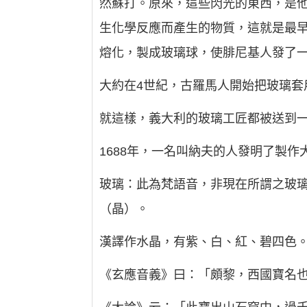
然蘇打。原來，這些閃光的東西，是
生化學反應而產生的物質，這就是最
熔化，製成玻璃球，使腓尼基人發了
大約在4世紀，古羅馬人開始把玻璃套
就這樣，義大利的玻璃工匠都被送到
1688年，一名叫納夫的人發明了製
玻璃：此為梵語音，非現在所謂之玻
（晶）。
漢譯作水晶，有紫、白、紅、碧四色
《玄應音義》曰：「頗黎，西國寶名