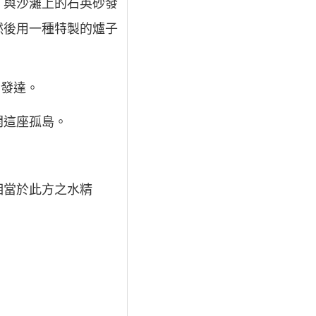
，與沙灘上的石英砂發
然後用一種特製的爐子
常發達。
開這座孤島。
相當於此方之水精