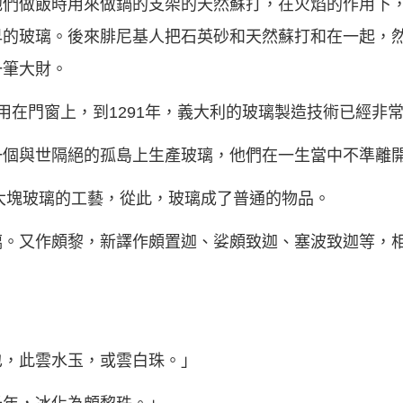
他們做飯時用來做鍋的支架的天然蘇打，在火焰的作用下
早的玻璃。後來腓尼基人把石英砂和天然蘇打和在一起，
一筆大財。
用在門窗上，到1291年，義大利的玻璃製造技術已經非
一個與世隔絕的孤島上生產玻璃，他們在一生當中不準離
作大塊玻璃的工藝，從此，玻璃成了普通的物品。
璃。又作頗黎，新譯作頗置迦、娑頗致迦、塞波致迦等，
。
也，此雲水玉，或雲白珠。」