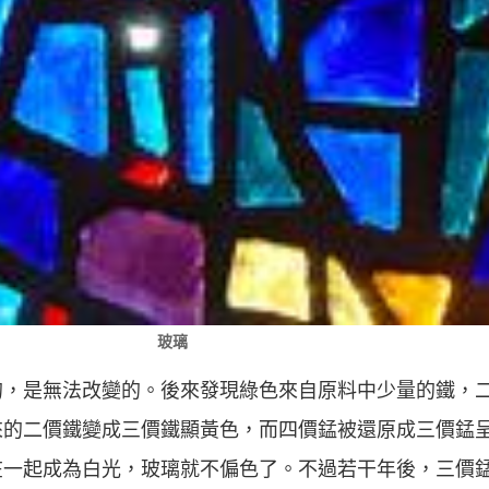
玻璃
的，是無法改變的。後來發現綠色來自原料中少量的鐵，
來的二價鐵變成三價鐵顯黃色，而四價錳被還原成三價錳
在一起成為白光，玻璃就不偏色了。不過若干年後，三價