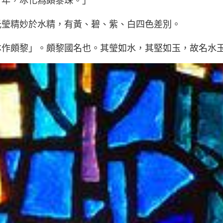
千年，冰化為頗黎珠。」
光瑩精妙於水精，有黃、碧、紫、白四色差別。
本作頗黎」。頗黎國名也。其瑩如水，其堅如玉，故名水