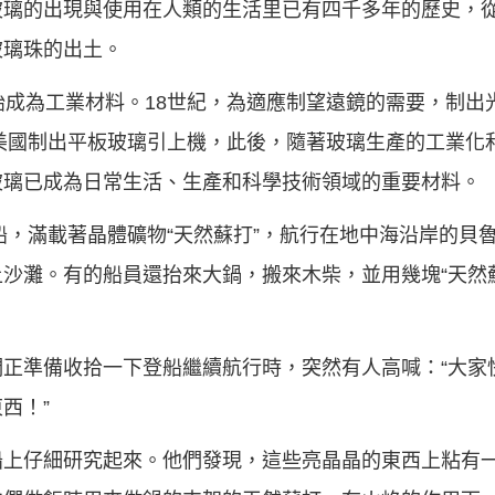
璃的出現與使用在人類的生活里已有四千多年的歷史，從4
玻璃珠的出土。
始成為工業材料。18世紀，為適應制望遠鏡的需要，制出光
，美國制出平板玻璃引上機，此後，隨著玻璃生產的工業化
玻璃已成為日常生活、生產和科學技術領域的重要材料。
商船，滿載著晶體礦物“天然蘇打”，航行在地中海沿岸的貝
沙灘。有的船員還抬來大鍋，搬來木柴，並用幾塊“天然
正準備收拾一下登船繼續航行時，突然有人高喊：“大家
西！”
船上仔細研究起來。他們發現，這些亮晶晶的東西上粘有