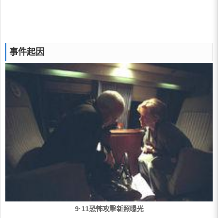
事件起因
9·11恐怖攻擊新照曝光