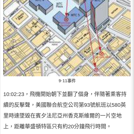
9·11事件
10:02:23，飛機開始朝下並翻了個身，伴隨著乘客持
續的反擊聲，美國聯合航空公司第93號航班以580英
里時速墜毀在賓夕法尼亞州香克斯維爾的一片空地
上，距離華盛頓特區只有約20分鐘飛行時間。