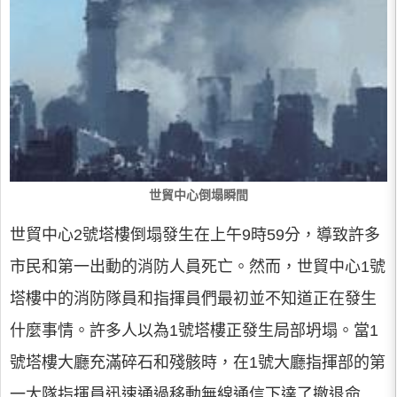
世貿中心倒塌瞬間
世貿中心2號塔樓倒塌發生在上午9時59分，導致許多
市民和第一出動的消防人員死亡。然而，世貿中心1號
塔樓中的消防隊員和指揮員們最初並不知道正在發生
什麼事情。許多人以為1號塔樓正發生局部坍塌。當1
號塔樓大廳充滿碎石和殘骸時，在1號大廳指揮部的第
一大隊指揮員迅速通過移動無線通信下達了撤退命