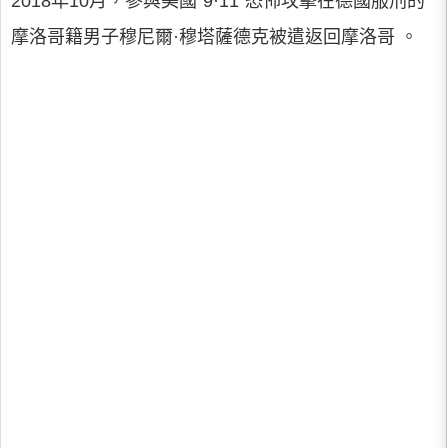
2018年10月，參與美國“9·11”恐怖攻擊在德國服刑的
摩洛哥籍男子穆尼爾·穆塔薩德克被遣返回摩洛哥 。