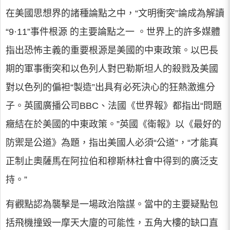
在美國思想界的諸種論點之中，“文明衝突”論成為解讀
“9·11”事件根源 的主要論點之一 。世界上的許多媒體
指出恐怖主義的重要根源是美國的中東政策。以巴長
期的軍事衝突和以色列人對巴勒斯坦人的殺戮及美國
對以色列的偏袒“製造”出具有必死決心的狂熱激進分
子。英國廣播公司BBC、法國《世界報》都指出“問題
癥結在於美國的中東政策。”英國《衛報》以《最好的
防禦是公道》為題，指出美國人必須“公道”，“才能真
正制止奧薩馬在阿拉伯和穆斯林社會中得到的廣泛支
持。”
有觀點認為襲擊是一場政治陰謀。當中的主要疑點包
括飛機撞毀一摩天大廈的可能性，五角大樓的缺口直