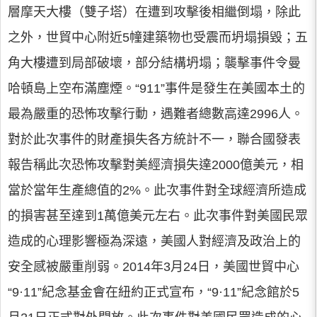
層摩天大樓（雙子塔）在遭到攻擊後相繼倒塌，除此
之外，世貿中心附近5幢建築物也受震而坍塌損毀；五
角大樓遭到局部破壞，部分結構坍塌；襲擊事件令曼
哈頓島上空布滿塵煙。“911”事件是發生在美國本土的
最為嚴重的恐怖攻擊行動，遇難者總數高達2996人。
對於此次事件的財產損失各方統計不一，聯合國發表
報告稱此次恐怖攻擊對美經濟損失達2000億美元，相
當於當年生產總值的2%。此次事件對全球經濟所造成
的損害甚至達到1萬億美元左右。此次事件對美國民眾
造成的心理影響極為深遠，美國人對經濟及政治上的
安全感被嚴重削弱。2014年3月24日，美國世貿中心
“9·11”紀念基金會在紐約正式宣布，“9·11”紀念館於5