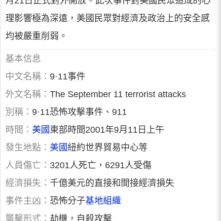
月21日正式對外開放。此次事件對美國民眾造成的心
理影響極為深遠，美國民眾對經濟及政治上的安全感
均被嚴重削弱。
基本信息
中文名稱：
9·11事件
外文名稱：
The September 11 terrorist attacks
別稱：
9·11恐怖攻擊事件、911
時間：
美國
東部時間2001年9月11日上午
發生地點：
美國
紐約世界貿易中心等
人員傷亡：
3201人死亡，6291人受傷
經濟損失：
千億美元的直接和間接經濟損失
事件主凶：
恐怖分子
基地組織
襲擊形式：
劫機，自殺攻擊