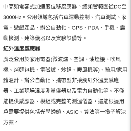
中高頻電容式加速度位移感應器。總頻響範圍從DC至
3000Hz。套用領域包括汽車運動控制、汽車測試、家
電、遊戲產品、辦公自動化、GPS、PDA、手機、震
動檢測、建築儀器以及實驗設備等。
紅外溫度感應器
廣泛套用於家用電器(微波爐、空調、油煙機、吹風
機、烤麵包機、電磁爐、炒鍋、暖風機等)、醫用/家用
體溫計、辦公自動化、攜帶型非接觸紅外溫度感應
器、工業現場溫度測量儀器以及電力自動化等。不僅
能提供感應器、模組或完整的測溫儀器，還能根據用
戶需要提供包括光學透鏡、ASIC、算法等一攬子解決
方案。