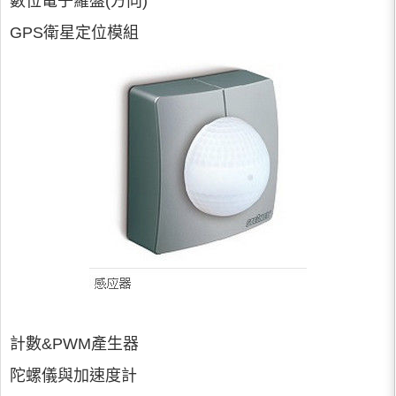
數位電子羅盤(方向)
GPS衛星定位模組
計數&PWM產生器
陀螺儀與加速度計