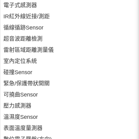
電子式感測器
IR紅外線近接/測距
循線循跡Sensor
超音波距離檢測
雷射區域距離測量儀
室內定位系統
碰撞Sensor
緊急/保護帶狀開關
可撓曲Sensor
壓力感測器
溫濕度Sensor
表面溫度量測器