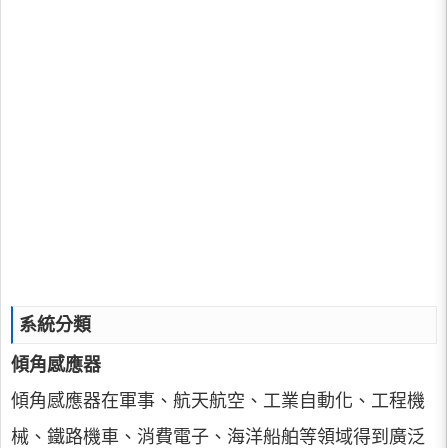
系統分類
傾角感應器
傾角感應器在軍事、航天航空、工業自動化、工程機
械、鐵路機車、消費電子、海洋船舶等領域得到廣泛