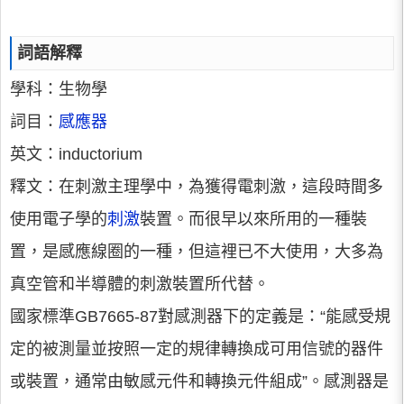
詞語解釋
學科：生物學
詞目：
感應器
英文：inductorium
釋文：在刺激主理學中，為獲得電刺激，這段時間多
使用電子學的
刺激
裝置。而很早以來所用的一種裝
置，是感應線圈的一種，但這裡已不大使用，大多為
真空管和半導體的刺激裝置所代替。
國家標準GB7665-87對感測器下的定義是：“能感受規
定的被測量並按照一定的規律轉換成可用信號的器件
或裝置，通常由敏感元件和轉換元件組成”。感測器是