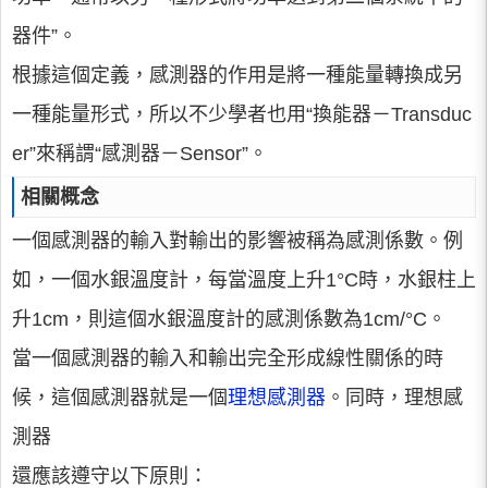
器件”。
根據這個定義，感測器的作用是將一種能量轉換成另
一種能量形式，所以不少學者也用“換能器－Transduc
er”來稱謂“感測器－Sensor”。
相關概念
一個感測器的輸入對輸出的影響被稱為感測係數。例
如，一個水銀溫度計，每當溫度上升1°C時，水銀柱上
升1cm，則這個水銀溫度計的感測係數為1cm/°C。
當一個感測器的輸入和輸出完全形成線性關係的時
候，這個感測器就是一個
理想感測器
。同時，理想感
測器
還應該遵守以下原則：