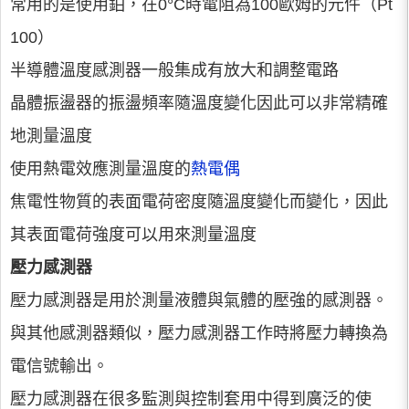
常用的是使用鉑，在0°C時電阻為100歐姆的元件（Pt
100）
半導體溫度感測器一般集成有放大和調整電路
晶體振盪器的振盪頻率隨溫度變化因此可以非常精確
地測量溫度
使用熱電效應測量溫度的
熱電偶
焦電性物質的表面電荷密度隨溫度變化而變化，因此
其表面電荷強度可以用來測量溫度
壓力感測器
壓力感測器是用於測量液體與氣體的壓強的感測器。
與其他感測器類似，壓力感測器工作時將壓力轉換為
電信號輸出。
壓力感測器在很多監測與控制套用中得到廣泛的使