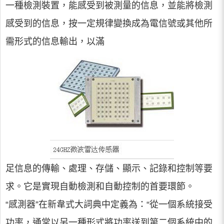
一種檢測裝置，能感受到被測量的信息，並能將檢測
感受到的信息，按一定規律變換成為電信號或其他所
需形式的信息輸出，以滿
足信息的傳輸、處理、存儲、顯示、記錄和控制等要
求。它是實現自動檢測和自動控制的首要環節。
“感測器”在新韋式大詞典中定義為：“從一個系統接受
功率，通常以另一種形式將功率送到第二個系統中的