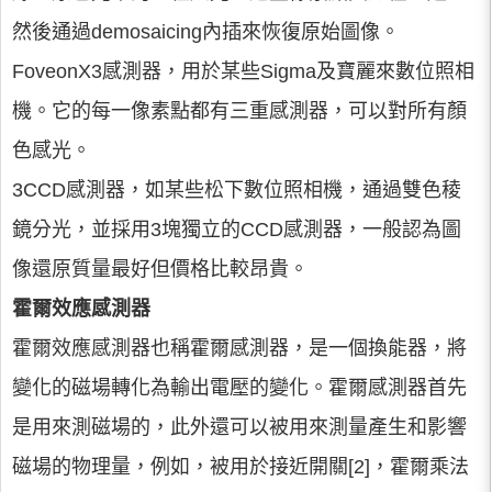
然後通過demosaicing內插來恢復原始圖像。
FoveonX3感測器，用於某些Sigma及寶麗來數位照相
機。它的每一像素點都有三重感測器，可以對所有顏
色感光。
3CCD感測器，如某些松下數位照相機，通過雙色稜
鏡分光，並採用3塊獨立的CCD感測器，一般認為圖
像還原質量最好但價格比較昂貴。
霍爾效應感測器
霍爾效應感測器也稱霍爾感測器，是一個換能器，將
變化的磁場轉化為輸出電壓的變化。霍爾感測器首先
是用來測磁場的，此外還可以被用來測量產生和影響
磁場的物理量，例如，被用於接近開關[2]，霍爾乘法