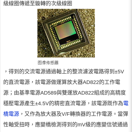
級線圈傳遞至鏇轉的次級線圈
，得到的交流電源通過軸上的整流濾波電路得到±5V
的直流電源，該電源做運算放大器AD822的工作電
源；由基準電源AD589與雙運放AD822組成的高精度
穩壓電源產生±4.5V的精密直流電源，該電源既作為
電
橋電源
，又作為放大器及V/F轉換器的工作電源。當彈
性軸受扭時，應變橋檢測得到的mV級的應變信號通過