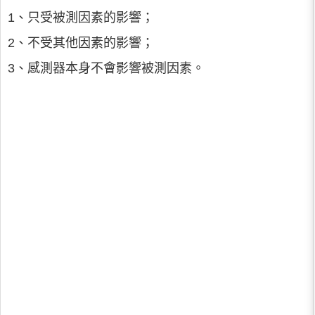
1、只受被測因素的影響；
2、不受其他因素的影響；
3、感測器本身不會影響被測因素。