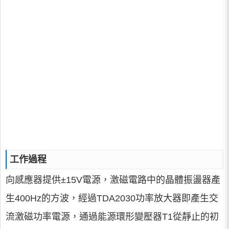
工作過程
向感應器提供±15V電源，激磁電路中的晶體振盪器產
生400Hz的方波，經過TDA2030功率放大器即產生交
流激磁功率電源，通過能源環形變壓器T1從靜止的初