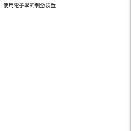
使用電子學的刺激裝置