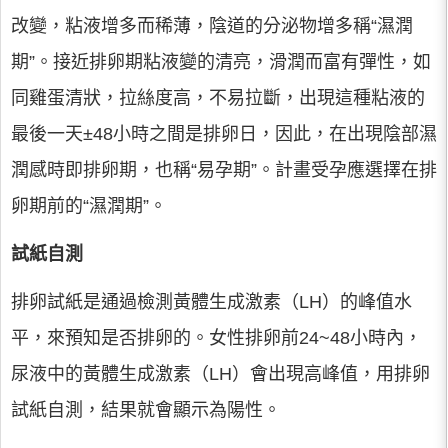
改變，粘液增多而稀薄，陰道的分泌物增多稱“濕潤
期”。接近排卵期粘液變的清亮，滑潤而富有彈性，如
同雞蛋清狀，拉絲度高，不易拉斷，出現這種粘液的
最後一天±48小時之間是排卵日，因此，在出現陰部濕
潤感時即排卵期，也稱“易孕期”。計畫受孕應選擇在排
卵期前的“濕潤期”。
試紙自測
排卵試紙是通過檢測黃體生成激素（LH）的峰值水
平，來預知是否排卵的。女性排卵前24~48小時內，
尿液中的黃體生成激素（LH）會出現高峰值，用排卵
試紙自測，結果就會顯示為陽性。