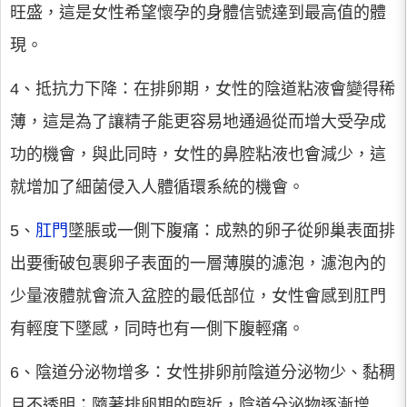
旺盛，這是女性希望懷孕的身體信號達到最高值的體
現。
4、抵抗力下降：在排卵期，女性的陰道粘液會變得稀
薄，這是為了讓精子能更容易地通過從而增大受孕成
功的機會，與此同時，女性的鼻腔粘液也會減少，這
就增加了細菌侵入人體循環系統的機會。
5、
肛門
墜脹或一側下腹痛：成熟的卵子從卵巢表面排
出要衝破包裹卵子表面的一層薄膜的濾泡，濾泡內的
少量液體就會流入盆腔的最低部位，女性會感到肛門
有輕度下墜感，同時也有一側下腹輕痛。
6、陰道分泌物增多：女性排卵前陰道分泌物少、黏稠
且不透明；隨著排卵期的臨近，陰道分泌物逐漸增