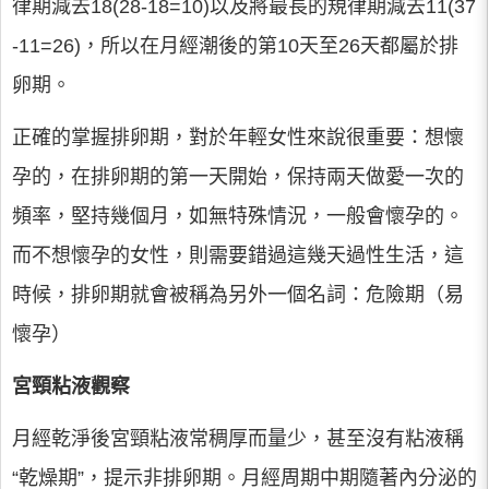
律期減去18(28-18=10)以及將最長的規律期減去11(37
-11=26)，所以在月經潮後的第10天至26天都屬於排
卵期。
正確的掌握排卵期，對於年輕女性來說很重要：想懷
孕的，在排卵期的第一天開始，保持兩天做愛一次的
頻率，堅持幾個月，如無特殊情況，一般會懷孕的。
而不想懷孕的女性，則需要錯過這幾天過性生活，這
時候，排卵期就會被稱為另外一個名詞：危險期（易
懷孕）
宮頸粘液觀察
月經乾淨後宮頸粘液常稠厚而量少，甚至沒有粘液稱
“乾燥期”，提示非排卵期。月經周期中期隨著內分泌的