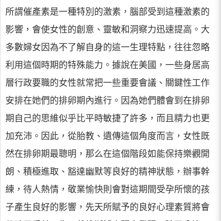
所謂催產素是一種特別的激素，腦部受到這種激素的
影響，會使女性的創意、靈敏和洞察力迅速提高。大
多數婦女因為不了解自身的這一生理特點，往往忽略
利用這個時期的特殊能力。據說在美國，一些身居高
層行政要職的女性就常把一些重要會議、關鍵性工作
安排在她們的排卵期內進行。因為她們體會到在排卵
期自己的思維似乎比平時敏捷了許多，而且精力也更
加充沛。因此，從胎教、遺傳這個角度而言，女性既
然在排卵期最聰明，那么在這個階段如能保持樂觀開
朗、積極進取、豁達幽默等良好的精神狀態，辦事幹
練，待人熱情，敬業愉快則會對這期間受孕所懷的孩
子產生良好的影響，先天所賦予的良好心理素質將會