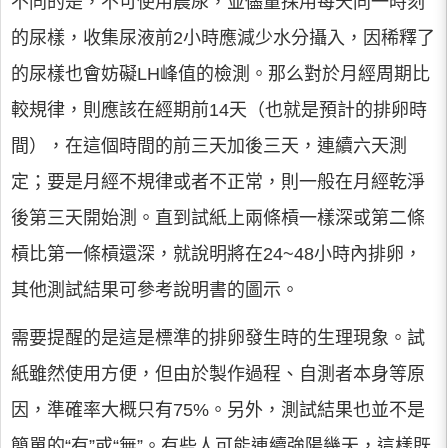
不同的是，不可使用晨尿，並儘量採用每天同一時刻
的尿樣，收集尿液前2小時應減少水分攝入，因稀釋了
的尿樣也會妨礙LH峰值的檢測。那么對於月經周期比
較規律，則應該在經期前14天（也就是預計的排卵時
間），在這個時間的前三天加後三天，連續六天測
定；要是月經不規律或者不正常，則一般在月經乾淨
後第三天開始測。直到試紙上兩條槓一樣深或第二條
槓比第一條槓還深，就說明將在24~48小時內排卵，
其他測試結果可參考說明書的圖示。
需要提醒的是這是標準的排卵發生時的生理現象。試
紙雖然使用方便，但由於製作過程、自測者本身等原
因，準確率大概只有75%。另外，測試結果也並不是
簡單的“有”或“無”。有些人可能連續強陽幾天，這樣既