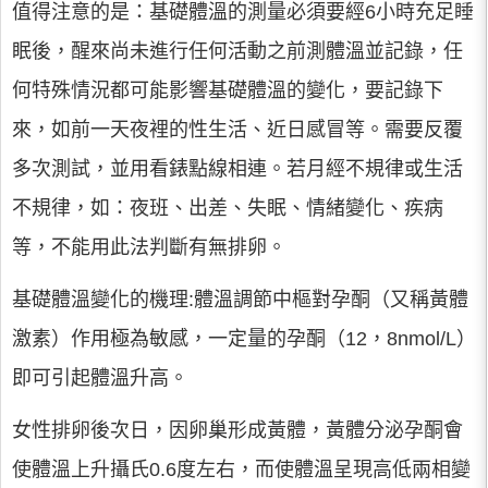
值得注意的是：基礎體溫的測量必須要經6小時充足睡
眠後，醒來尚未進行任何活動之前測體溫並記錄，任
何特殊情況都可能影響基礎體溫的變化，要記錄下
來，如前一天夜裡的性生活、近日感冒等。需要反覆
多次測試，並用看錶點線相連。若月經不規律或生活
不規律，如：夜班、出差、失眠、情緒變化、疾病
等，不能用此法判斷有無排卵。
基礎體溫變化的機理:體溫調節中樞對孕酮（又稱黃體
激素）作用極為敏感，一定量的孕酮（12，8nmol/L）
即可引起體溫升高。
女性排卵後次日，因卵巢形成黃體，黃體分泌孕酮會
使體溫上升攝氏0.6度左右，而使體溫呈現高低兩相變