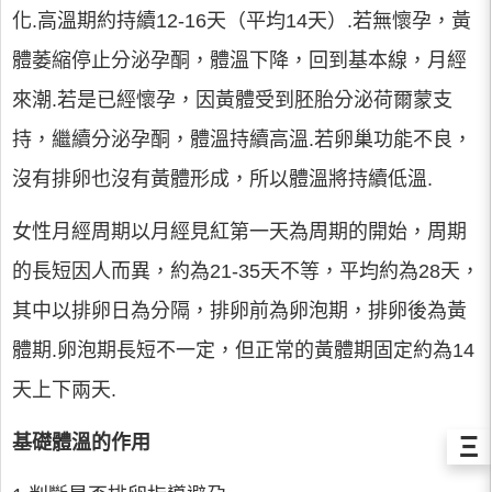
化.高溫期約持續12-16天（平均14天）.若無懷孕，黃
體萎縮停止分泌孕酮，體溫下降，回到基本線，月經
來潮.若是已經懷孕，因黃體受到胚胎分泌荷爾蒙支
持，繼續分泌孕酮，體溫持續高溫.若卵巢功能不良，
沒有排卵也沒有黃體形成，所以體溫將持續低溫.
女性月經周期以月經見紅第一天為周期的開始，周期
的長短因人而異，約為21-35天不等，平均約為28天，
其中以排卵日為分隔，排卵前為卵泡期，排卵後為黃
體期.卵泡期長短不一定，但正常的黃體期固定約為14
天上下兩天.
Ξ
基礎體溫的作用