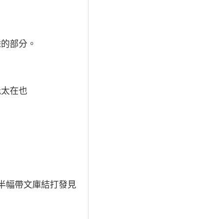
餘的部分。
能太在也
。
半幅帶文庫結打發見