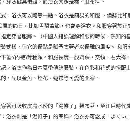
檔，穿法極其複雜，而浴衣大多是棉、麻布料。
式，浴衣可以隨意一點。浴衣是簡易的和服 ，價錢比和
民風的節日，比如盂蘭盆節，也會穿浴衣。和服穿著於正
指定穿著服飾。（中國人錯誤理解和服的時候，熟知的基
裝式樣，但它的優點是賦予衣著者以優雅的風度。 和服
“下著”(內袍)等種類。和服長度一般齊踝，交領，右大
徽記。浴衣作為日本夏季傳統服裝，在色彩和花式的搭配
見的，配以金魚、煙花、蝴蝶等可愛的圖案。
後穿著可吸收皮膚水份的「湯帷子」類衣著，至江戶時代
字：浴衣則是「湯帷子」的簡稱。浴衣亦可念成「よくい