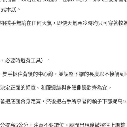
日式木屐。
的相撲手無論在任何天氣，即使天氣寒冷時均只可穿著較
裙，必要時還有工具）。
，另一隻手捉住背後的中心線，並調整下擺的長度以不接觸到
，決定正面的幅寬。和服邊緣與身體側邊對齊為宜。
接著把底面合身定寬，然後把右手所拿著的領子下部提高1
部分提高5公分，注意不要錯位。腰間出現後皺摺往上調整