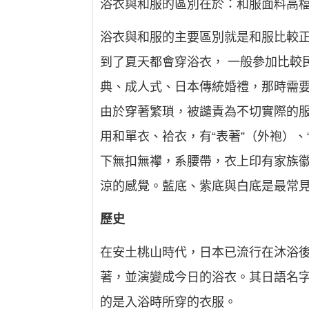
浴衣與和服的區別在於：和服面料高
浴衣與和服的主要區別就是和服比較正
到了夏天都會穿浴衣， 一般參加比較
典、成人式、日本傳統婚禮，那時需要
由於穿著繁瑣，被譴責為不切實際的服
用和單衣、袷衣，有“表著”（外袍）、
下無扣無襻，系腰帶，衣上印有家族
涼的感覺。藍底、紫底與白底是最常
歷史
在安土桃山時代，日本已流行在沐浴
著，並演變成今日的浴衣。其日語名
的是入浴時所穿的衣服。