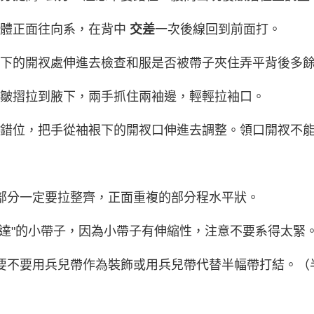
身體正面往向系，在背中
交差
一次後線回到前面打。
裉下的開衩處伸進去檢查和服是否被帶子夾住弄平背後多
把皺摺拉到腋下，兩手抓住兩袖邊，輕輕拉袖口。
有錯位，把手從袖裉下的開衩口伸進去調整。領口開衩不
的部分一定要拉整齊，正面重複的部分程水平狀。
"伊達"的小帶子，因為小帶子有伸縮性，注意不要系得太緊
定要不要用兵兒帶作為裝飾或用兵兒帶代替半幅帶打結。（