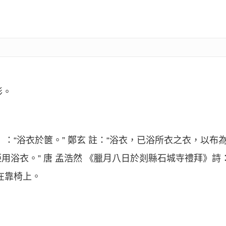
形。
：“浴衣於篋。” 鄭玄 註：“浴衣，已浴所衣之衣，以布
挋用浴衣。” 唐 孟浩然 《臘月八日於剡縣石城寺禮拜》詩
在靠椅上。