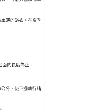
為單薄的浴衣。在夏季
地面的長度為止。
0公分，使下擺執行緒
。