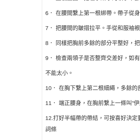
6． 在腰間繫上第一根綁帶。帶子從
7． 把腰間的皺摺拉平。手從和服袖
8． 同樣把胸前多餘的部分平整好，
9． 檢查兩領子是否整齊交差好，如
不能太小。
10． 在胸下繫上第二根細繩，多餘
11． 端正腰身，在胸前繫上一條叫
12.打好半幅帶的帶結，可按喜好決
詞條