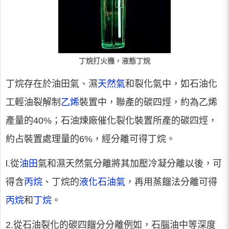
丁烷打火機，液態丁烷
丁烷存在於油田氣、濕
天然氣
和裂化氣中，如石油化
工輕油裂解制
乙烯
裝置中，聯產的碳四烴，約為乙烯
產量的40%；石油煉廠催化裂化裝置所產的碳四烴，
約占裝置處理量的6%，經分離可得丁烷。
l.
從
油田
氣和濕天然氣分離將其加壓冷凝分離以後，可
得含
丙烷
、丁烷的
液化石油氣
，再用蒸餾法分離可得
丙烷
和
丁烷
。
2.
從石油裂化的碳四餾分分離例如，石腦油中等深度