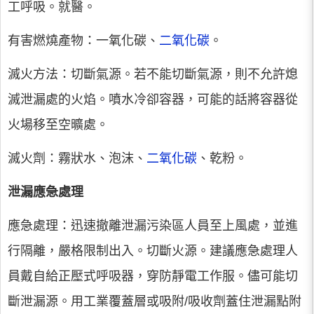
工呼吸。就醫。
有害燃燒產物：一氧化碳、
二氧化碳
。
滅火方法：切斷氣源。若不能切斷氣源，則不允許熄
滅泄漏處的火焰。噴水冷卻容器，可能的話將容器從
火場移至空曠處。
滅火劑：霧狀水、泡沫、
二氧化碳
、乾粉。
泄漏應急處理
應急處理：迅速撤離泄漏污染區人員至上風處，並進
行隔離，嚴格限制出入。切斷火源。建議應急處理人
員戴自給正壓式呼吸器，穿防靜電工作服。儘可能切
斷泄漏源。用工業覆蓋層或吸附/吸收劑蓋住泄漏點附