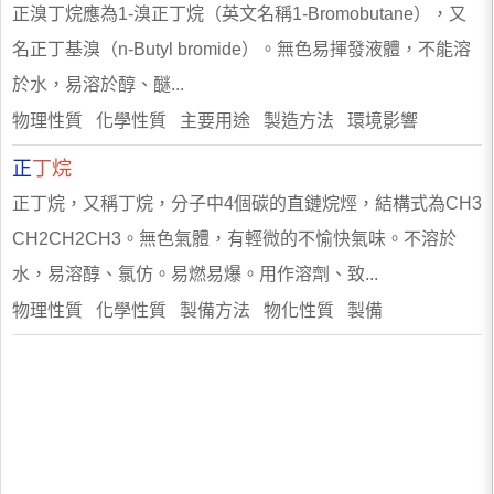
正溴丁烷應為1-溴正丁烷（英文名稱1-Bromobutane），又
名正丁基溴（n-Butyl bromide）。無色易揮發液體，不能溶
於水，易溶於醇、醚...
物理性質 化學性質 主要用途 製造方法 環境影響
正
丁烷
正丁烷，又稱丁烷，分子中4個碳的直鏈烷烴，結構式為CH3
CH2CH2CH3。無色氣體，有輕微的不愉快氣味。不溶於
水，易溶醇、氯仿。易燃易爆。用作溶劑、致...
物理性質 化學性質 製備方法 物化性質 製備