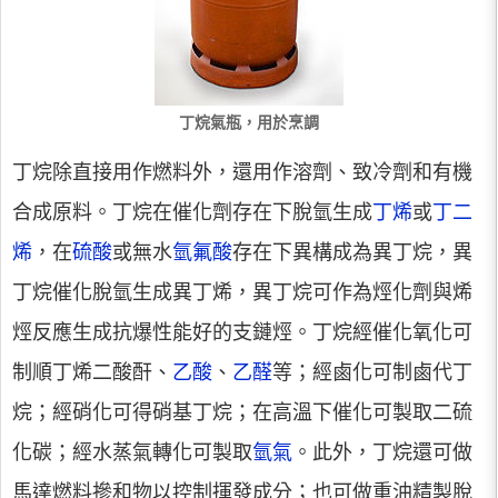
丁烷氣瓶，用於烹調
丁烷除直接用作燃料外，還用作溶劑、致冷劑和有機
合成原料。丁烷在催化劑存在下脫氫生成
丁烯
或
丁二
烯
，在
硫酸
或無水
氫氟酸
存在下異構成為異丁烷，異
丁烷催化脫氫生成異丁烯，異丁烷可作為烴化劑與烯
烴反應生成抗爆性能好的支鏈烴。丁烷經催化氧化可
制順丁烯二酸酐、
乙酸
、
乙醛
等；經鹵化可制鹵代丁
烷；經硝化可得硝基丁烷；在高溫下催化可製取二硫
化碳；經水蒸氣轉化可製取
氫氣
。此外，丁烷還可做
馬達燃料摻和物以控制揮發成分；也可做重油精製脫