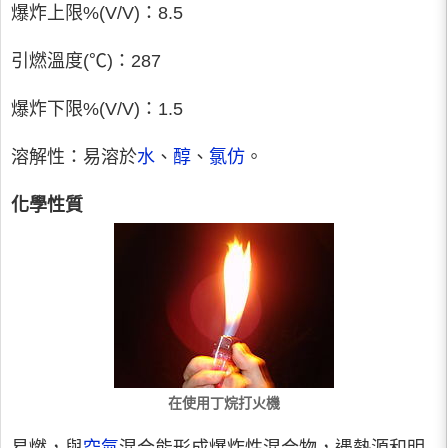
爆炸上限%(V/V)：8.5
引燃溫度(℃)：287
爆炸下限%(V/V)：1.5
溶解性：易溶於
水
、
醇
、
氯仿
。
化學性質
在使用丁烷打火機