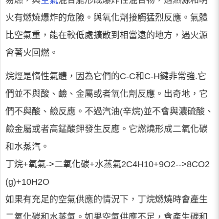
易燃，與
空氣
混合能形成爆炸性混合物，遇熱源和明
火有燃燒爆炸的危險。與氧化劑接觸猛烈反應。氣體
比空氣重，能在較低處擴散到相當遠的地方，遇火源
會著火回燃。
烷烴是惰性氣體，因為它們的C-C和C-H鍵非常強.它
們並不與酸、鹼、金屬或者氧化劑反應。出奇地，它
們不與酸、鹼反應。不過汽油(辛烷)並不會與濃硫酸、
鹼金屬或者高錳酸鉀發生反應。它燃燒形成二氧化碳
和水蒸汽。
丁烷+氧氣->二氧化碳+水蒸氣2C4H10+9O2-->8CO2
(g)+10H2O
如果有充足的空氣供應的情況下，丁烷燃燒時會產生
二氧化碳和水蒸氣。如果空氣供應不足，會產生碳和