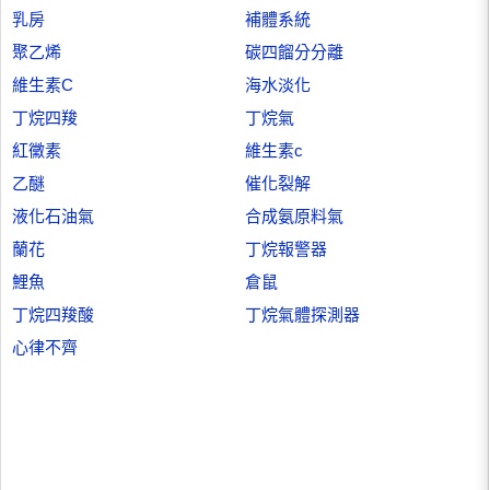
乳房
補體系統
聚乙烯
碳四餾分分離
維生素C
海水淡化
丁烷四羧
丁烷氣
紅黴素
維生素c
乙醚
催化裂解
液化石油氣
合成氨原料氣
蘭花
丁烷報警器
鯉魚
倉鼠
丁烷四羧酸
丁烷氣體探測器
心律不齊