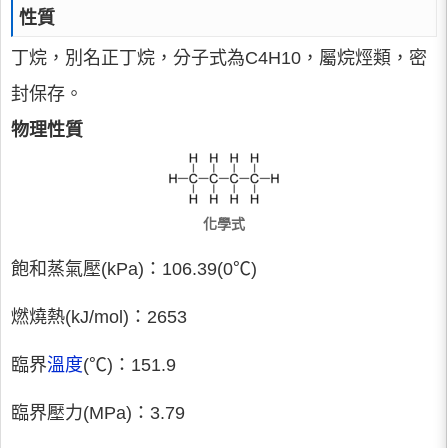
性質
丁烷，別名正丁烷，分子式為C4H10，屬烷烴類，密
封保存。
物理性質
化學式
飽和蒸氣壓(kPa)：106.39(0℃)
燃燒熱(kJ/mol)：2653
臨界
溫度
(℃)：151.9
臨界壓力(MPa)：3.79