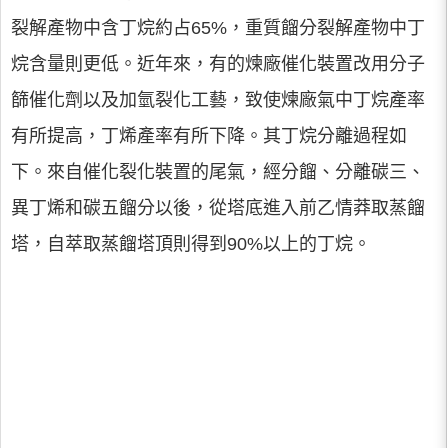
裂解產物中含丁烷約占65%，重質餾分裂解產物中丁
烷含量則更低。近年來，有的煉廠催化裝置改用分子
篩催化劑以及加氫裂化工藝，致使煉廠氣中丁烷產率
有所提高，丁烯產率有所下降。其丁烷分離過程如
下。來自催化裂化裝置的尾氣，經分餾、分離碳三、
異丁烯和碳五餾分以後，從塔底進入前乙情莽取蒸餾
塔，自萃取蒸餾塔頂則得到90%以上的丁烷。