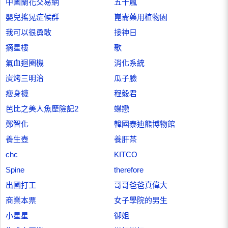
中國蘭花交易網
五十嵐
嬰兒搖晃症候群
崑崙藥用植物園
我可以很勇敢
接神日
摘星樓
歌
氣血迴圈機
消化系統
炭烤三明治
瓜子臉
瘦身襪
程毅君
芭比之美人魚歷險記2
蝶戀
鄭智化
韓國泰迪熊博物館
養生壺
養肝茶
chc
KITCO
Spine
therefore
出國打工
哥哥爸爸真偉大
商業本票
女子學院的男生
小星星
御姐