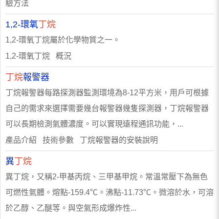
驗方法
1,2-環氧
丁烷
1,2-環氧丁烷屬於化學物質之一。
1,2-環氧丁烷 概況
丁烷
報警器
丁烷報警器每路探測器監測環境為8-12平方米，用戶可根據
自己的需求來選擇需要幾台報警器幾隻探測器，丁烷報警器
可以長期檢測氣體濃度。可以實現遠程通訊功能，...
產品介紹 技術參數 丁烷報警器的安裝說明
異
丁烷
異丁烷，又稱2-甲基丙烷、三甲基甲烷。常溫常壓下為無色
可燃性氣體。熔點-159.4℃。沸點-11.73℃。微溶於水，可溶
於乙醇、乙醚等。與空氣形成爆炸性...