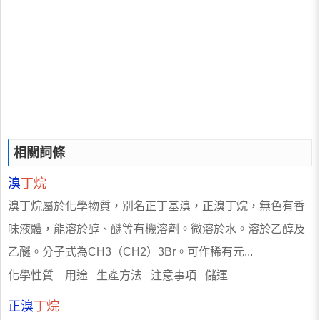
相關詞條
溴
丁烷
溴丁烷屬於化學物質，別名正丁基溴，正溴丁烷，無色有香
味液體，能溶於醇、醚等有機溶劑。微溶於水。溶於乙醇及
乙醚。分子式為CH3（CH2）3Br。可作稀有元...
化學性質 用途 生產方法 注意事項 儲運
正溴
丁烷