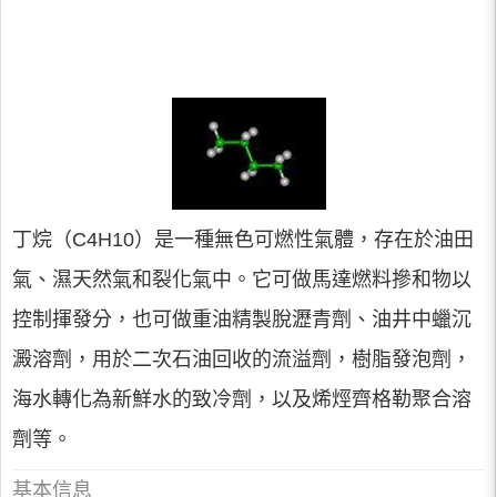
丁烷（C4H10）是一種無色可燃性氣體，存在於油田
氣、濕天然氣和裂化氣中。它可做馬達燃料摻和物以
控制揮發分，也可做重油精製脫瀝青劑、油井中蠟沉
澱溶劑，用於二次石油回收的流溢劑，樹脂發泡劑，
海水轉化為新鮮水的致冷劑，以及烯烴齊格勒聚合溶
劑等。
基本信息