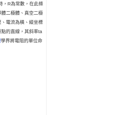
時，R為常數，在此條
導體二極體、真空二極
壓、電流為橫、縱坐標
點的直線，其斜率ta
理
學界將電阻的單位命