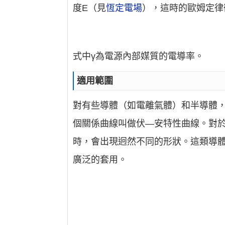
度E（見
恆定電場
），這時的歐姆定律
式中γ為電源內部媒質的電導率。
適用範圍
對有些導體（如電離氣體）和半導體
個關係曲線叫做伏—安特性曲線。對
時，會出現迥然不同的形狀。這類導
廣泛的套用。