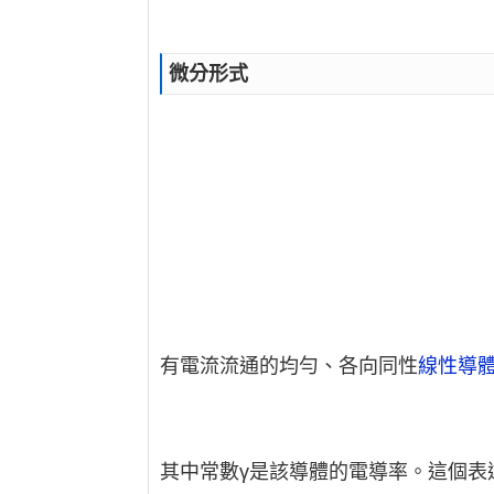
微分形式
有電流流通的均勻、各向同性
線性導
其中常數γ是該導體的電導率。這個