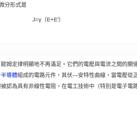
微分形式是
J=γ（E+E′）
，歐姆定律明顯地不再滿足。它們的電壓與電流之間的關
於
半導體
組成的電路元件，其伏—安特性曲線，當電壓從
體被認為具有非線性電阻，在電工技術中（特別是電子電