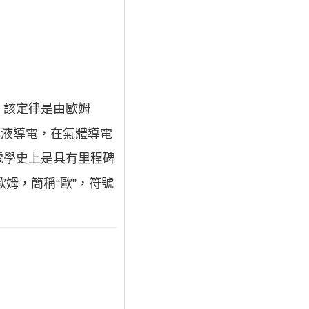
。該定律是由歐姆
解液導電，在氣體導電
電學史上是具有里程碑
姆，簡稱“歐”，符號