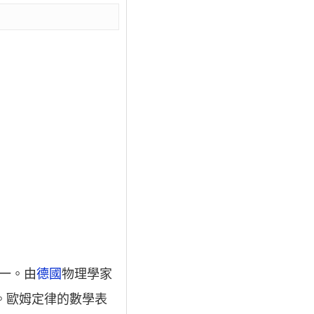
之一。由
德國
物理學家
比。歐姆定律的數學表