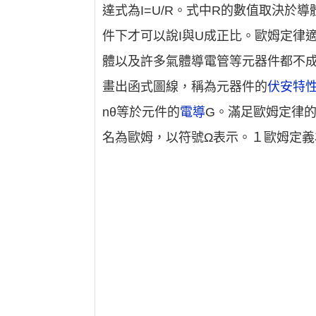
達式為I=U/R。式中R的數值取決
件下才可以說I與U成正比。歐姆定律
體以及許多氣體導電管等元器件都不
畫出函式圖線，稱為元器件的
伏安特
nθ等於元件的
電導
G。滿足歐姆定律
名為歐姆，以符號Ω表示。１歐姆定