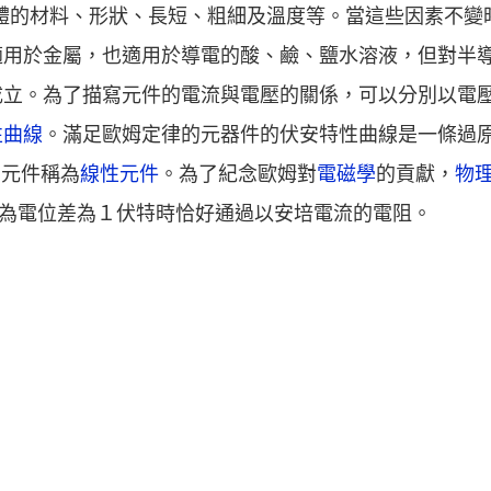
於導體的材料、形狀、長短、粗細及溫度等。當這些因素不變
適用於金屬，也適用於導電的酸、鹼、鹽水溶液，但對半
成立。為了描寫元件的電流與電壓的關係，可以分別以電
性曲線
。滿足歐姆定律的元器件的伏安特性曲線是一條過原
的元件稱為
線性元件
。為了紀念歐姆對
電磁學
的貢獻，
物
義為電位差為１伏特時恰好通過以安培電流的電阻。