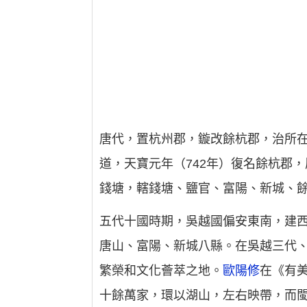
唐代，置杭州郡，鏇改餘杭郡，治所在錢
道，天寶元年（742年）復名餘杭郡
錢塘，轄錢塘、鹽官、富陽、新城、
五代十國時期，吳越國偏安東南，建
唐山、富陽、新城八縣。在吳越三代、
繁榮和文化薈萃之地。
歐陽修
在《有
十餘萬家，環以湖山，左右映帶，而閩