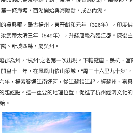
一度改錢唐為泉亭縣；到了東漢，復置錢唐縣，屬吳郡。
了第一條海塘，西湖開始與海隔斷，成為內湖。
的吳興郡，歸古揚州。東晉鹹和元年（326年），印度
梁武帝太清三年（549年），升錢唐縣為臨江郡。陳後主禎
富陽、新城四縣，屬吳州。
）廢郡為州，“杭州”之名第一次出現。下轄錢唐、餘杭、
開皇十一年，在鳳凰山依山築城，“周三十六里九十步”
。六年，楊素鑿通江南運河，從江蘇鎮江起，經蘇州、嘉
河的起訖點。這一重要的地理位置，促進了杭州經濟文化
開始。