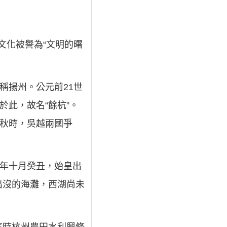
文化被譽為“文明的曙
稱揚州。公元前21世
於此，故名“餘杭”。
春秋時，吳越兩國爭
七年十月癸丑，始皇出
出沒的海灘，西湖尚未