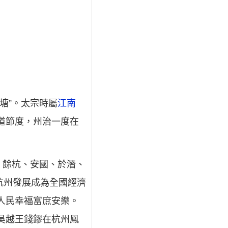
塘”。太宗時屬
江南
西道節度，州治一度在
、餘杭、安國、於潛、
杭州發展成為全國經濟
人民幸福富庶安樂。
吳越王錢鏐在杭州鳳