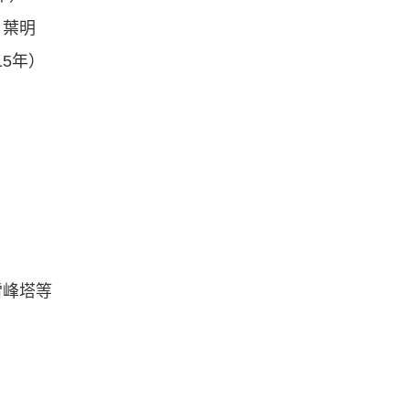
、葉明
15年）
雷峰塔等