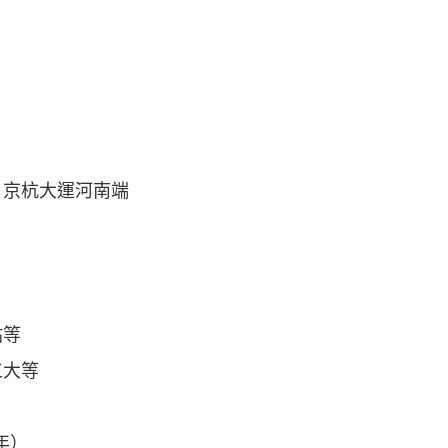
，京杭大運河南端
站等
工大等
6年）