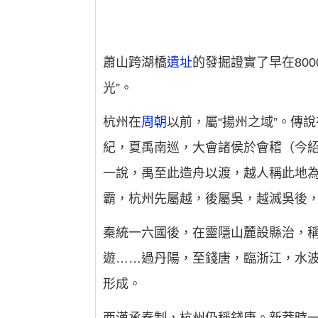
蕭山跨湖橋
遺址
的發掘證實了早在80
光”。
杭州在
周朝
以前，屬“揚州之域”。傳
紀，夏禹南巡，大會諸侯於會稽（今紹
一說，禹至此造舟以渡，越人稱此地為“
霸，杭州先屬越，後屬吳，越滅吳後
秦統一六國後，在靈隱山麓設縣治，稱
遊……過丹陽，至錢唐，臨浙江，水波
形成。