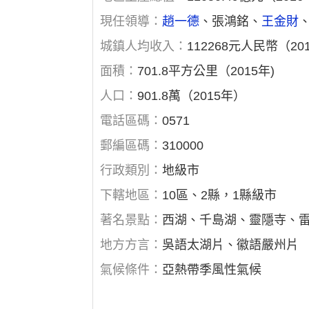
現任領導：
趙一德
、張鴻銘、
王金財
城鎮人均收入：
112268元人民幣（20
面積：
701.8平方公里（2015年)
人口：
901.8萬（2015年）
電話區碼：
0571
郵編區碼：
310000
行政類別：
地級市
下轄地區：
10區、2縣，1縣級市
著名景點：
西湖、千島湖、靈隱寺、
地方方言：
吳語太湖片、徽語嚴州片
氣候條件：
亞熱帶季風性氣候