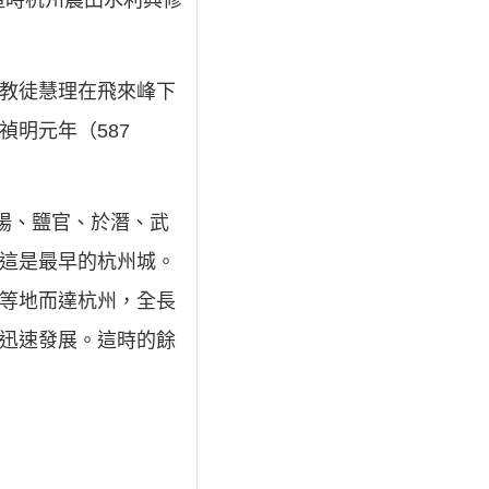
這時杭州農田水利興修
佛教徒慧理在飛來峰下
明元年（587
富陽、鹽官、於潛、武
，這是最早的杭州城。
興等地而達杭州，全長
的迅速發展。這時的餘