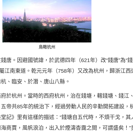
鳥瞰杭州
唐。因避國號諱，於武德四年（621年）改“錢唐”為“錢
，屬江南東道。乾元元年（758年）又改為杭州，歸浙江
餘杭、臨安、於潛、唐山八縣。
西府於杭州。當時的西府杭州，治在錢塘，轄錢塘、錢江
五帝共85年的統治下，經過勞動人民的辛勤開拓建設，
美堂記》里有這樣的描述：“錢塘自五代時，不煩干戈，其
海商賈，風帆浪泊，出入於煙濤杳靄之間，可謂盛矣！”