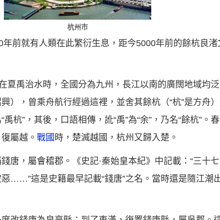
杭州市
00年前就有人類在此繁衍生息，距今5000年前的餘杭良渚
說在夏禹治水時，全國分為九州，長江以南的廣闊地域均泛
興），曾乘舟航行經過這裡，並舍其餘杭（“杭”是方舟）
禹杭”，其後，口語相傳，訛“禹”為“余”，乃名“餘杭”。
，復屬越。
戰國
時，楚滅越國，杭州又歸入楚。
錢唐，屬會稽郡。《史記·秦始皇本紀》中記載：“三十
惡……”這是史籍最早記載“錢唐”之名。當時還是隨江潮