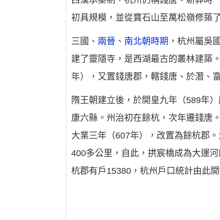
西漢承秦制，杭州仍稱錢唐。新莽時
初具規模，並從寶石山至萬松嶺修築
三國、
兩晉
、
南北朝時期
，杭州屬吳國
建了靈隱寺，是西湖最古的叢林建築。
年），又置錢唐郡，轄錢唐、於潛、
隋王朝建立後，於開皇九年（589年
康六縣。州治初在餘杭，次年遷錢唐。
大業三年（607年），改置為餘杭郡
400多公里，自此，拱宸橋成為大運
杭郡有戶15380，杭州戶口統計由此