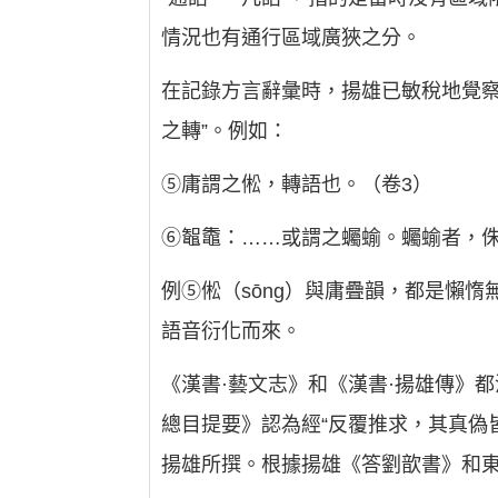
情況也有通行區域廣狹之分。
在記錄方言辭彙時，揚雄已敏稅地覺察
之轉”。例如：
⑤庸謂之倯，轉語也。（卷3）
⑥鼅鼄：……或謂之蠾蝓。蠾蝓者，侏
例⑤倯（sōng）與庸疊韻，都是懶
語音衍化而來。
《漢書·藝文志》和《漢書·揚雄傳》
總目提要》認為經“反覆推求，其真偽
揚雄所撰。根據揚雄《答劉歆書》和東