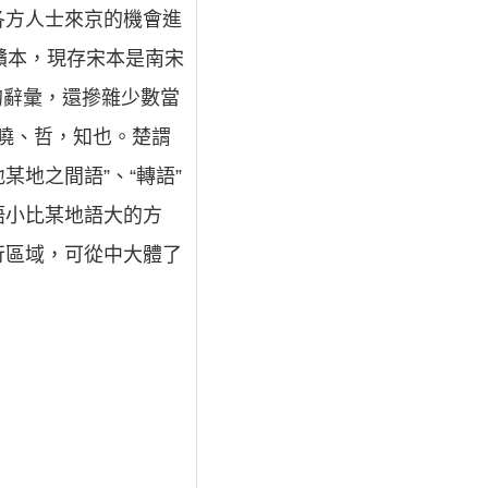
各方人士來京的機會進
贛本，現存宋本是南宋
的辭彙，還摻雜少數當
、曉、哲，知也。楚謂
某地之間語”、“轉語”
語小比某地語大的方
行區域，可從中大體了