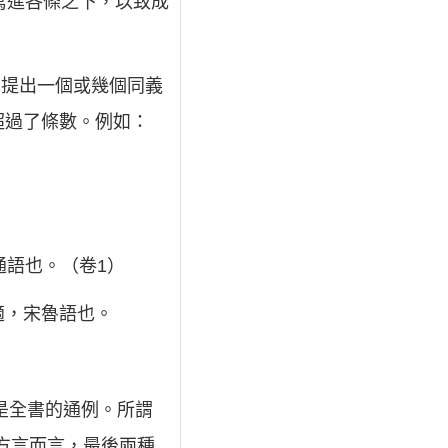
寫進各條之下，以致成
先提出一個或幾個同義
超過了條數。例如：
通語也。（卷1）
適，宋魯語也。
是全書的通例。所謂
區方言而言，最後兩種