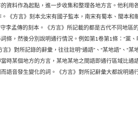
存的資料作為起點，進一步收集和整理各地方言。他利用
作。《方言》刻本北宋有國子監本，南宋有蜀本、閩本和
江）太守李孟傳的刻本。《方言》所記載的都是古代不同地區
詞條，然後分別說明通行情況。例如第1卷第1條：“黨
言》對所記錄的辭彙，往往註明“通語”、“某地語”、“某地
即當時某個地方的方言，某地某地之間語即通行區域比通
同而語音發生變化的詞。《方言》對所記辭彙大都說明通