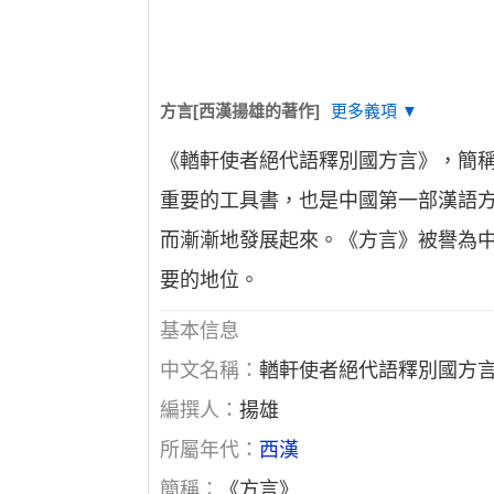
方言[西漢揚雄的著作]
更多義項 ▼
《輶軒使者絕代語釋別國方言》，簡稱
重要的工具書，也是中國第一部漢語
而漸漸地發展起來。《方言》被譽為中
要的地位。
基本信息
中文名稱：
輶軒使者絕代語釋別國方
編撰人：
揚雄
所屬年代：
西漢
簡稱：
《方言》