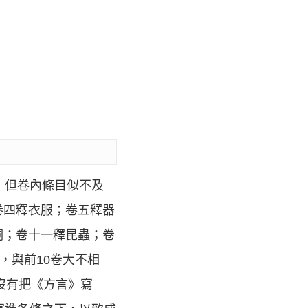
，但卷內條目似不及
卷四釋衣服；卷五釋器
詞；卷十一釋昆蟲；卷
，與前10卷大不相
沒有把《方言》寫