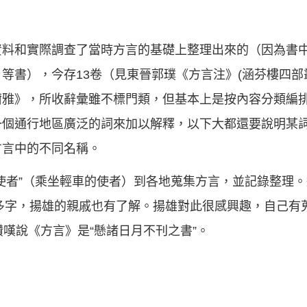
資料和實際調查了當時方言的基礎上整理出來的（因為書
等書），今存13卷（見東晉郭璞《方言注》(涵芬樓四部
雅》，所收辭彙雖不標門類，但基本上是按內容分類編排
一個通行地區廣泛的詞來加以解釋，以下大都還要說明某
方言中的不同名稱。
使者”（乘坐輕車的使者）到各地蒐集方言，並記錄整理
0多字，揚雄的親戚也有了解。揚雄對此很感興趣，自己有
讚嘆說《方言》是“懸諸日月不刊之書”。