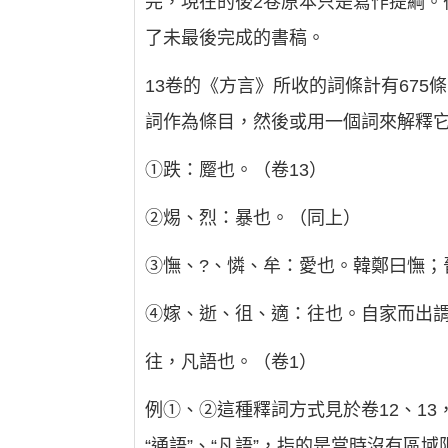
完，現在的後2卷原本只是寫作提綱。
了未最後完成的書稿。
13卷的《方言》所收的詞條計有67
詞作為條目，然後或用一個詞來解釋
①跌：蹷也。（卷13）
②焬、烈：暴也。（同上）
③憮、?、憐、牟：愛也。韓鄭曰憮；
④嫁、逝、徂、適：往也。自家而出
往，凡語也。（卷1）
例①、②這種釋詞方式見於卷12、1
“通語”、“凡語”，指的是當時沒有