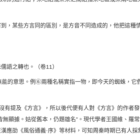
到，某些方言同的區別，是方音不同造成的，他把這種情況
儒語之轉也。（卷11）
惰無能的意思。例⑥兩種名稱實指一物，即今天的蜘蛛，它們
都沒有提及《方言》，所以後代便有人對《方言》的作者
皆無顯據。姑從舊本，仍題雄名”。現代學者王國維、羅
漢應劭《風俗通義·序》等材料，可知周秦時期已有人採