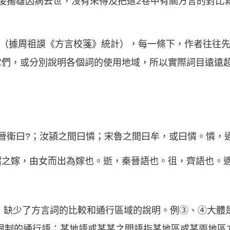
後揚雄因病去世，沒有來得及把這2卷中有關方言的對比
5條（據周祖謨《方言校箋》統計），每一條下，作者往往
它們，或分別說明各個詞的使用地域，所以實際詞目遠遠
晉衛曰?；汝潁之間曰憐；宋魯之間曰牟，或曰憐。憐，
謂之嫁，由女而出為嫁也。逝，秦晉語也。徂，齊語也。
3，缺少了方言詞的比較和通行區域的說明。例③、④大體
區域限制的通行語；某地語或某某之間語指某地區或某兩地