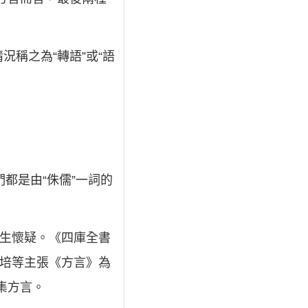
稱之為“轉語”或“語
都是由“侏儒”一詞的
發生懷疑。《四庫全書
常培等主張《方言》為
集方言。