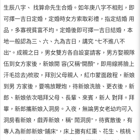
生辰八字、 找算命先生合婚。如年庚八字不相剋，即
可擇一吉日定婚，定婚時女方索取彩禮，指定結婚 用
品，多寡視貧富不均。定婚後即可擇一吉日結婚，本
地一般認為三、六、九為吉日，講究 “七不進八不
出”。成親之日，男女雙方各自設宴請客，男方娶親隊
伍到女方家後，新娘開 容(又稱“開顏”，即用線將臉上
汗毛捻去)梳妝，拜別父母親人，紅巾蒙面啟程，新娘
到男 方家後，要鳴放鞭炮，待新娘洗臉、更衣後，新
郎、新娘依次唱拜父母、長輩、來賓，新人 對拜。拜
畢，新郎攜新娘入洞房。入夜，無論男女老幼均可入
洞房看新娘，戲弄新娘，稱“ 鬧洞房”，待賓散後，有
專人為新郎新娘“鋪床”，床上撒有紅棗、花生、核桃、