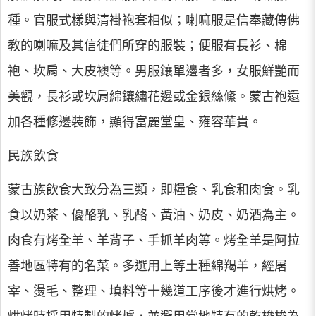
種。官服式樣與清褂袍套相似；喇嘛服是信奉藏傳佛
教的喇嘛及其信徒們所穿的服裝；便服有長衫、棉
袍、坎肩、大皮襖等。男服鑲單邊者多，女服鮮艷而
美觀，長衫或坎肩綿鑲繡花邊或金銀絲絛。蒙古袍還
加各種修邊裝飾，顯得富麗堂皇、雍容華貴。
民族飲食
蒙古族飲食大致分為三類，即糧食、乳食和肉食。乳
食以奶茶、優酪乳、乳酪、黃油、奶皮、奶酒為主。
肉食有烤全羊、羊背子、手抓羊肉等。烤全羊是阿拉
善地區特有的名菜。多選用上等土種綿羯羊，經屠
宰、燙毛、整理、填料等十幾道工序後才進行烘烤。