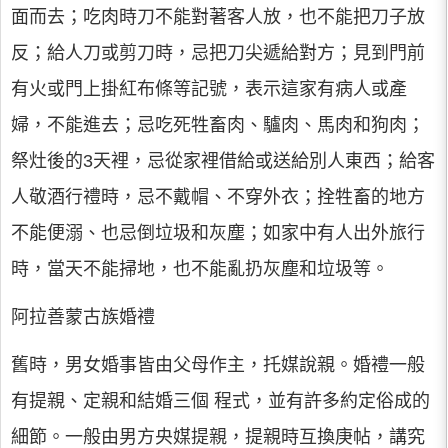
面而去；吃肉時刀不能對著客人放，也不能把刀子放
反；給人刀或剪刀時，忌把刀尖遞給對方；見到門前
有火或門上掛紅布條等記號，表示這家有病人或產
婦，不能進去；忌吃死牲畜肉、驢肉、馬肉和狗肉；
祭灶後的3天裡，忌從家裡借給或送給別人東西；給客
人敬酒行禮時，忌不戴帽、不穿外衣；拴牲畜的地方
不能便溺、也忌倒垃圾和灰塵；如家中有人出外旅行
時，當天不能掃地，也不能亂扔灰塵和垃圾等。
阿拉善蒙古族婚禮
舊時，男女婚事皆由父母作主，托媒說親。婚禮一般
有提親、定親和結婚三個 程式，並有許多約定俗成的
細節。一般由男方央媒提親，提親時互換庚帖，講究