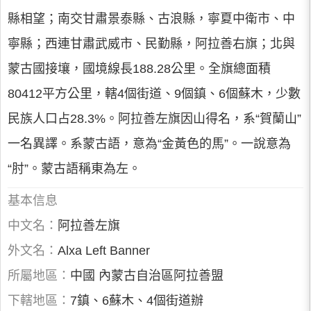
縣相望；南交甘肅景泰縣、古浪縣，寧夏中衛市、中
寧縣；西連甘肅武威市、民勤縣，阿拉善右旗；北與
蒙古國接壤，國境線長188.28公里。全旗總面積
80412平方公里，轄4個街道、9個鎮、6個蘇木，少數
民族人口占28.3%。阿拉善左旗因山得名，系“賀蘭山”
一名異譯。系蒙古語，意為“金黃色的馬”。一說意為
“肘”。蒙古語稱東為左。
基本信息
中文名：
阿拉善左旗
外文名：
Alxa Left Banner
所屬地區：
中國 內蒙古自治區阿拉善盟
下轄地區：
7鎮、6蘇木、4個街道辦