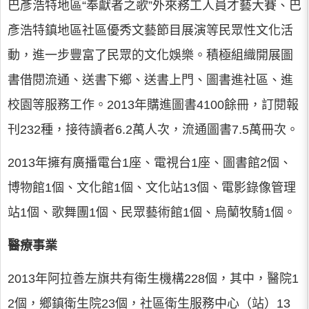
巴彥浩特地區“奉獻者之歌”外來務工人員才藝大賽、巴
彥浩特鎮地區社區優秀文藝節目展演等民眾性文化活
動，進一步豐富了民眾的文化娛樂。積極組織開展圖
書借閱流通、送書下鄉、送書上門、圖書進社區、進
校園等服務工作。2013年購進圖書4100餘冊，訂閱報
刊232種，接待讀者6.2萬人次，流通圖書7.5萬冊次。
2013年擁有廣播電台1座、電視台1座、圖書館2個、
博物館1個、文化館1個、文化站13個、電影錄像管理
站1個、歌舞團1個、民眾藝術館1個、烏蘭牧騎1個。
醫療事業
2013年阿拉善左旗共有衛生機構228個，其中，醫院1
2個，鄉鎮衛生院23個，社區衛生服務中心（站）13