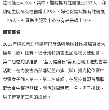
註冊護士419人，其中，醫院擁有註冊護士267人、鄉
鎮衛生院擁有註冊護士35人、婦幼保健院擁有註冊護
士25人、社區衛生服務中心擁有註冊護士19人。
體育事業
2013年阿拉善左旗舉辦巴彥浩特地區社區廣場舞及太
極拳（扇）比賽、巴彥浩特鎮第五屆農牧民運動會、
第二屆駱駝那達慕、“全民健身日”第五屆職工運動會等
活動。在內蒙古西部鄰近盟市旗（縣）搏克協作賽中
榮獲女子個人第一、第二名成績；在阿拉善盟首屆體
育大會中獲得籃球、羽毛球團體第一名、男子排球、
男子搏克第三名的成績。