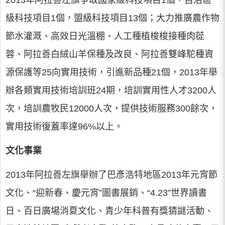
2013年阿拉善左旗爭取國家級科技項目1個，自治區
級科技項目1個，盟級科技項目13個；大力推廣農作物
節水灌溉、高效日光溫棚、人工種植梭梭接種肉蓯
蓉、阿拉善白絨山羊保種及改良、阿拉善雙峰駝種資
源保護等25向實用技術，引進新品種21個，2013年舉
辦各類實用技術培訓班24期，培訓實用性人才3200人
次，培訓農牧民12000人次，提供技術服務300餘次，
實用技術復蓋率達96%以上。
文化事業
2013年阿拉善左旗舉辦了巴彥浩特地區2013年元宵節
文化、“迎新春、慶元宵”圖書展銷、“4.23”世界讀書
日、百日廣場消夏文化、青少年科普有獎猜謎活動、