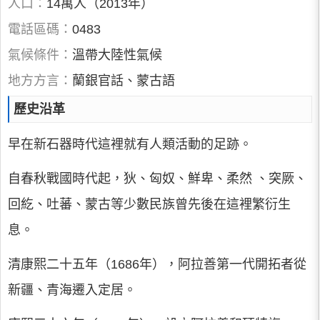
人口：
14萬人（2013年）
電話區碼：
0483
氣候條件：
溫帶大陸性氣候
地方方言：
蘭銀官話、蒙古語
歷史沿革
早在新石器時代這裡就有人類活動的足跡。
自春秋戰國時代起，狄、匈奴、鮮卑、柔然 、突厥、
回紇、吐蕃、蒙古等少數民族曾先後在這裡繁衍生
息。
清康熙二十五年（1686年），阿拉善第一代開拓者從
新疆、青海遷入定居。