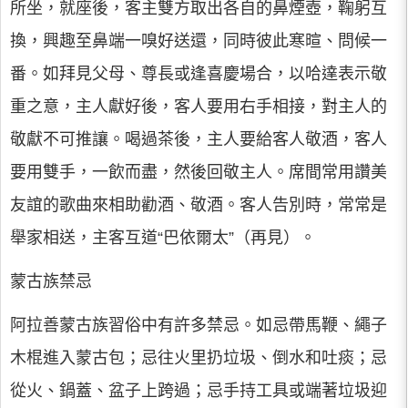
所坐，就座後，客主雙方取出各自的鼻煙壺，鞠躬互
換，興趣至鼻端一嗅好送還，同時彼此寒暄、問候一
番。如拜見父母、尊長或逢喜慶場合，以哈達表示敬
重之意，主人獻好後，客人要用右手相接，對主人的
敬獻不可推讓。喝過茶後，主人要給客人敬酒，客人
要用雙手，一飲而盡，然後回敬主人。席間常用讚美
友誼的歌曲來相助勸酒、敬酒。客人告別時，常常是
舉家相送，主客互道“巴依爾太”（再見）。
蒙古族禁忌
阿拉善蒙古族習俗中有許多禁忌。如忌帶馬鞭、繩子
木棍進入蒙古包；忌往火里扔垃圾、倒水和吐痰；忌
從火、鍋蓋、盆子上跨過；忌手持工具或端著垃圾迎