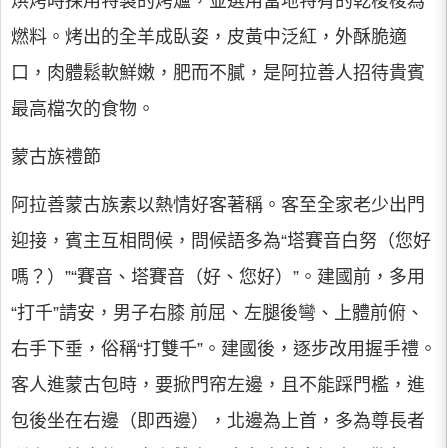
烘烤時採用特製的烤爐，並選用當地特有的乾梭梭為
燃料。烤出的全羊成臥姿，皮黃中泛紅，外酥脆適
口，肉體鬆軟鮮嫩，肥而不膩，是阿拉善人招待貴賓
最高檔次的食物。
蒙古族禮節
阿拉善蒙古族素以熱情好客著稱。客至全家老少出門
迎接，賓主互相問候，問候語多為“塔賽音白努（您好
嗎？）”“賽音、塔賽音（好、您好）”。建國前，多用
“打千”請安，男子右膝 前屈、左腿後彎、上體前俯、
右手下垂，俗稱“打雙千”。建國後，逐步改用握手禮。
客人進蒙古包時，要掀門帘左邊，且不能踩門檻，進
包後坐在右邊（即西邊），北邊為上首，多為尊長者