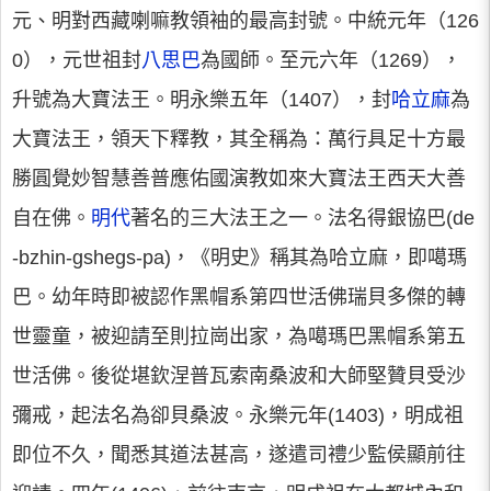
元、明對西藏喇嘛教領袖的最高封號。中統元年（126
0），元世祖封
八思巴
為國師。至元六年（1269），
升號為大寶法王。明永樂五年（1407），封
哈立麻
為
大寶法王，領天下釋教，其全稱為：萬行具足十方最
勝圓覺妙智慧善普應佑國演教如來大寶法王西天大善
自在佛。
明代
著名的三大法王之一。法名得銀協巴(de
-bzhin-gshegs-pa)，《明史》稱其為哈立麻，即噶瑪
巴。幼年時即被認作黑帽系第四世活佛瑞貝多傑的轉
世靈童，被迎請至則拉崗出家，為噶瑪巴黑帽系第五
世活佛。後從堪欽涅普瓦索南桑波和大師堅贊貝受沙
彌戒，起法名為卻貝桑波。永樂元年(1403)，明成祖
即位不久，聞悉其道法甚高，遂遣司禮少監侯顯前往