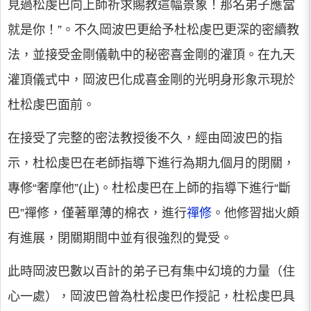
見過松虔巴向上師祈求賜教這幅景象！那名弟子應當
就是你！”。不久岡波巴更給予杜松虔巴更深的密續教
法，並接受金剛儀軌中的秘密喜金剛的灌頂。在九天
灌頂儀式中，岡波巴化成喜金剛的光明身形象示現於
杜松虔巴面前。
在接受了完整的密法教授後不久，經由岡波巴的指
示，杜松虔巴在老師指導下進行為期九個月的閉關，
專修“奢摩他”(止)。杜松虔巴在上師的指導下進行“斷
巴”禪修，僅著單薄的棉衣，進行
禪修
。他修習拙火頗
有進展，閉關期間中並有很強烈的覺受。
此時岡波巴數以百計的弟子已有集中幻境的力量（住
心一處），岡波巴曾為杜松虔巴作授記，杜松虔巴具