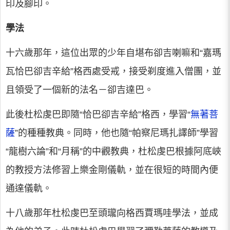
印及腳印。
學法
十六歲那年，這位出眾的少年自堪布卻吉喇嘛和“嘉瑪
瓦恰巴卻吉辛給”格西處受戒，接受剃度進入僧團，並
且領受了一個新的法名－卻吉達巴。
此後杜松虔巴即隨“恰巴卻吉辛給”格西，學習“
無著菩
薩
”的種種教典。同時，他也隨“帕察尼瑪扎譯師”學習
“龍樹六論”和“月稱”的中觀教典，杜松虔巴根據阿底峽
的教授方法修習上樂金剛儀軌，並在很短的時間內便
通達儀軌。
十八歲那年杜松虔巴至頭瓏向格西賈瑪哇學法，並成