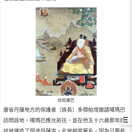
杜松虔巴
康省丹薩地方的保護者（族長）多傑帕增邀請噶瑪巴
Ξ
訪問該地，噶瑪巴應允前往，並在他五十六歲那年於
該地建造了岡波丹薩寺。此地相當著名，因為只要有