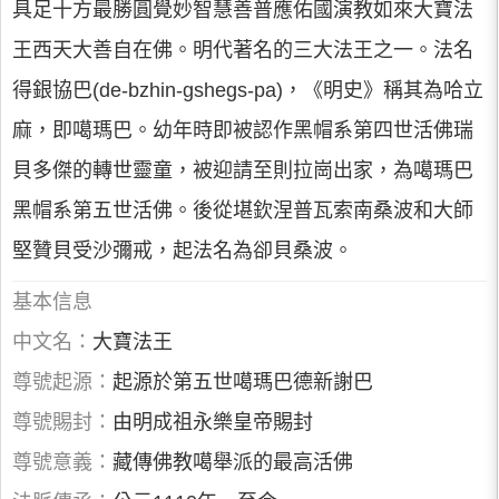
具足十方最勝圓覺妙智慧善普應佑國演教如來大寶法
王西天大善自在佛。明代著名的三大法王之一。法名
得銀協巴(de-bzhin-gshegs-pa)，《明史》稱其為哈立
麻，即噶瑪巴。幼年時即被認作黑帽系第四世活佛瑞
貝多傑的轉世靈童，被迎請至則拉崗出家，為噶瑪巴
黑帽系第五世活佛。後從堪欽涅普瓦索南桑波和大師
堅贊貝受沙彌戒，起法名為卻貝桑波。
基本信息
中文名：
大寶法王
尊號起源：
起源於第五世噶瑪巴德新謝巴
尊號賜封：
由明成祖永樂皇帝賜封
尊號意義：
藏傳佛教噶舉派的最高活佛