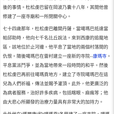
後的事情。杜松虔巴留在岡波乃囊十八年，其間他曾
修建了一座寺廟和一所閉關中心。
七十四歲那年，杜松虔巴離開丹薩，當噶瑪巴抵達當
帕邱助時，他向七千名比丘說法。來到西康的追龍地
區，該地位於止河邊。他平息了當地的兩個村落間的
仇恨。隨後噶瑪巴在雷村建立一座新的寺院--
康瑪寺
。
平息黨派鬥爭，並為當地帶來一段時問的和平。然後
杜松虔巴再前往噶瑪貢地方，建立了寺院噶瑪巴在這
兒為人們祈福，傳法並賜予灌頂。此外，他更廣泛的
為病者服務，治好許多疾病，包括瞎眼、麻瘋等；他
由大悲心所顯發的治療力量具有非常大的加持力。