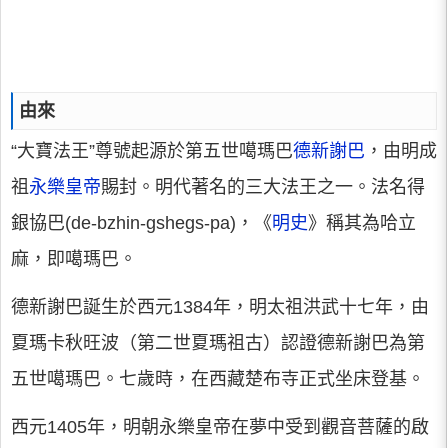
由來
“大寶法王”尊號起源於第五世噶瑪巴
德新謝巴
，由明成
祖
永樂皇帝
賜封。明代著名的三大法王之一。法名得
銀協巴(de-bzhin-gshegs-pa)，《
明史
》稱其為哈立
麻，即噶瑪巴。
德新謝巴誕生於西元1384年，明太祖洪武十七年，由
夏瑪卡秋旺波（第二世夏瑪祖古）認證德新謝巴為第
五世噶瑪巴。七歲時，在西藏楚布寺正式坐床登基。
西元1405年，明朝永樂皇帝在夢中受到觀音菩薩的啟