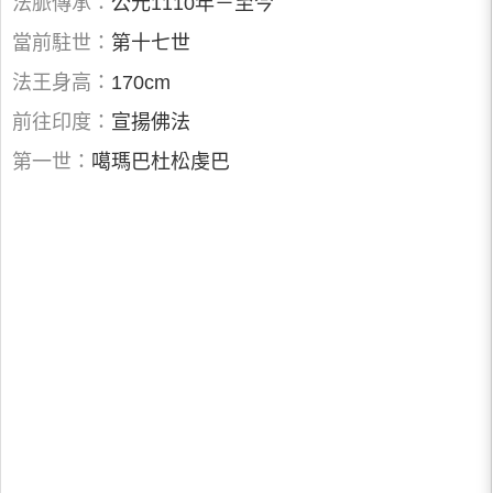
法脈傳承：
公元1110年－至今
當前駐世：
第十七世
法王身高：
170cm
前往印度：
宣揚佛法
第一世：
噶瑪巴杜松虔巴