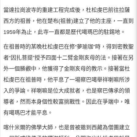
當達拉崗波寺的重建工程完成後，杜松虔巴前往拉薩
西方的祖普，他在楚布(祖普)建立了他的主座，一直到
1959年為止，此寺一直都是歷代噶瑪巴的駐錫地。
在祖普時的某晚杜松虔巴在修“夢瑜珈”時，得到密教聖
者“因扎菩提”授予四面十二臂金剛亥母的法。接著在另
外一個勝觀中，他獲得了金剛亥母的教示。接著當杜
松虔巴在祖普時，他平息了一場察巴噶舉祥喇嘛所涉
入的爭論。祥喇嘛是位大成就者，也是察巴傳承的領
導者，然而本身個性較富挑戰性。因此在爭端中，唯
有噶瑪巴才能平息。
喀什米爾的佛學大師，也是曾被邀到西藏為僧團建立