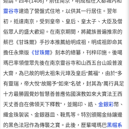
迎請。四年(1406)，前往南京，明成祖在大都城內和
靈谷寺
建造了營盤式住地，以供其一行居住。翌年
初，抵達南京，受到皇帝、皇后、皇太子、大臣及僧
俗眾人的盛大歡迎。在南京期間，將藏族普遍推祟的
蔡巴《甘珠爾》手抄本推薦給明成祖，明成祖即命其
擔任永樂版
《甘珠爾
》刻本的總纂，刊梓印施。後噶
瑪巴率領僧眾先後在南京靈谷寺和山西五台山設普渡
大齋，為已故的明太祖朱元璋及皇后“薦福”，由於“多
有靈瑞，帝大悅”故賜予“如來”名號，封其為“萬行具足
十方最勝圓覺妙智慧善普應佑國演教如來大寶法王西
天丈善自在佛領天下釋教”，並賜印、誥、
金銀彩
幣、
織金珠袈裟、金銀器皿、鞍馬等。特別頒賜金絲鑲邊
的黑色法冠作為傳襲之寶。此後，歷輩噶瑪巴
黑帽系