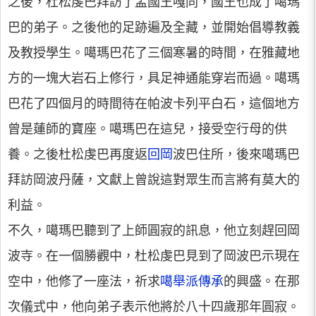
之後，杜松虔巴拜訪了孟國王嘎同，國王也成了噶瑪
巴的弟子。之後他的足跡遍及全藏，並開始倡導教義
及教授學生。噶瑪巴花了三個寒暑的時間，在雅藏地
方的一塊大岩石上修行，具足神通能穿岩而過。噶瑪
巴花了四個月的時間待在帕波卡列平白石，這個地方
曾是蓮師的寶座。噶瑪巴在這兒，接受空行母的供
養。之後杜松虔巴再度返
回岡
波巴住所，後來噶瑪巴
拜訪岡波丹薩，文獻上曾說這對眾生而言將有莫大的
利益。
不久，噶瑪巴聽到了上師圓寂的訊息，他立刻趕回岡
波寺。在一個勝觀中，杜松虔巴見到了岡波巴示現在
空中，他修了一座法，祈求
噶舉派傳承
的興盛。在那
次儀式中，他向弟子表示他將於八十四歲那年圓寂。