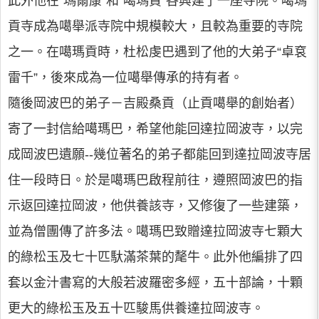
此外他在“瑪爾康”和“噶瑪貢”各興建了一座寺院。噶瑪
貢寺成為噶舉派寺院中規模較大，且較為重要的寺院
之一。在噶瑪貢時，杜松虔巴遇到了他的大弟子“卓袞
雷千”，後來成為一位噶舉傳承的持有者。
隨後岡波巴的弟子－吉殿桑貢（止貢噶舉的創始者）
寄了一封信給噶瑪巴，希望他能回達拉岡波寺，以完
成岡波巴遺願--幾位著名的弟子都能回到達拉岡波寺居
住一段時日。於是噶瑪巴啟程前往，遵照岡波巴的指
示返回達拉岡波，他供養該寺，又修復了一些建築，
並為僧團傳了許多法。噶瑪巴致贈達拉岡波寺七顆大
的綠松玉及七十匹馱滿茶葉的氂牛。此外他編排了四
套以金汁書寫的大般若波羅密多經，五十部論，十顆
更大的綠松玉及五十匹駿馬供養達拉岡波寺。