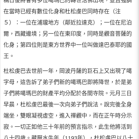
稱日後將會有多位噶瑪巴的轉世活佛出現，並且強調
在當時已經有數位化身和杜松虔巴同時存在（注
５）：一位在浦瓏地方（鄰近拉達克）；一位在尼泊
爾，西藏邊境；另一位在東印度，同時是觀音菩薩的
化身；第四位則是東方世界中一位叫做達巴泰耶的國
王。
杜松虔巴去世前一年，岡波丹薩的巨石上又出現了噶
字母，這告訴了弟子們新的噶瑪巴即將降世，於是弟
子們將噶瑪巴的財產平均分配於各間寺院。元月三日
早晨，杜松虔巴最後一次向弟子們說法。說完後全身
端坐，雙眼凝視虛空，進入禪觀中，而在正午時分示
寂。一切正如他三十年前的預言指示，此生他將活到
八十四歲。藏曆水牛年（1193年），杜松虔巴以八十