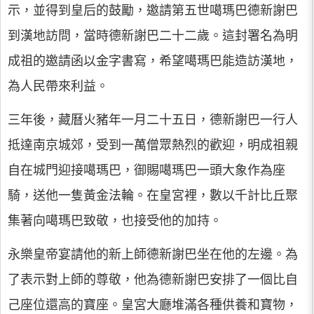
示，並得到皇后的鼓勵，邀請第五世噶瑪巴德新謝巴
到漢地訪問，當時德新謝巴二十二歲。這封署名為明
成祖的邀請函以金字書寫，希望噶瑪巴能造訪漢地，
為人民帶來利益。
三年後，藏曆火豬年一月二十五日，德新謝巴一行人
抵達南京城郊，受到一萬僧眾熱烈的歡迎，明成祖親
自在城門迎接噶瑪巴，御賜噶瑪巴一頭大象作為座
騎，送他一隻黃金法輪。在皇宮裡，數以千計比丘聚
集著向噶瑪巴致敬，也接受他的加持。
永樂皇帝宴請他的新上師德新謝巴坐在他的左邊。為
了表示對上師的尊敬，他為德新謝巴安排了一個比自
己座位還高的寶座。皇宮大廳堆滿各種供養和寶物，