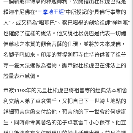
一個新戒律傳承的釋迦師利，公開指出杜松虔巴就是
釋迦牟尼佛在“
三摩地王經
”中所授記的“具佛行事業的
人”，或又稱為“噶瑪巴”。察巴噶舉的創始祖師“祥喇嘛”
也確認了這樣的說法。他又說杜松虔巴是代表一切諸
佛慈悲之本質的觀音菩薩的化現，並將於未來成佛，
名獅子吼如來。印度的菩提迦耶寺住持曾供養了祖普
寺一隻大法螺做為禮物，顯示對杜松虔巴在佛法上的
證量表示感佩。
示寂1193年的元旦杜松虔巴將祖普寺的經典法本和舍
利交給大弟子卓袞雷千，又把自己下一世轉世地點的
詳細預言信函交付給他，預言他的下一世會於何處誕
生，同時命令其著名的弟子卓袞雷千小心保存。他宣