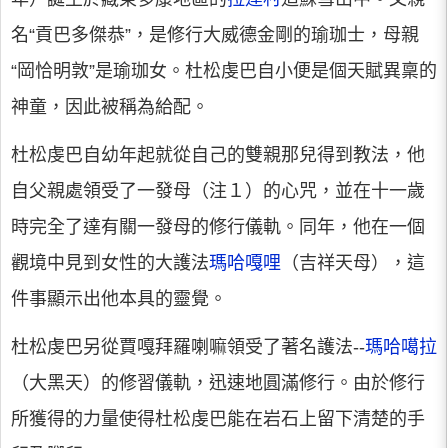
名“貢巴多傑恭”，是修行大威德金剛的瑜珈士，母親
“岡恰明敦”是瑜珈女。杜松虔巴自小便是個天賦異稟的
神童，因此被稱為給配。
杜松虔巴自幼年起就從自己的雙親那兒得到教法，他
自父親處領受了一發母（注１）的心咒，並在十一歲
時完全了達有關一發母的修行儀軌。同年，他在一個
觀境中見到女性的大護法
瑪哈嘎哩
（吉祥天母），這
件事顯示出他本具的靈覺。
杜松虔巴另從賈嘎拜羅喇嘛領受了著名護法--
瑪哈噶拉
（大黑天）的修習儀軌，迅速地圓滿修行。由於修行
所獲得的力量使得杜松虔巴能在岩石上留下清楚的手