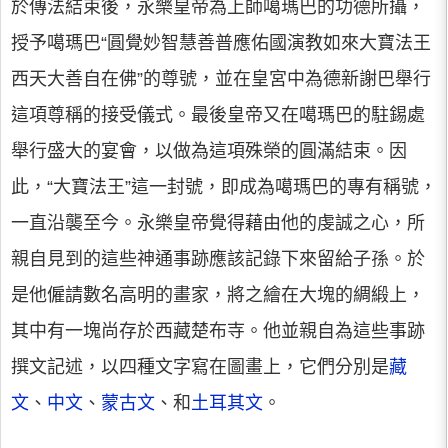
於傳法結束後，永樂皇帝為上師噶瑪巴的功德所攝，
授予噶瑪巴“圓覺妙智慧善普應佑國演教如來大寶法王
西天大善自在佛”的尊號，並在皇宮中為德新謝巴舉行
這項尊稱的接受儀式。最後皇帝又在噶瑪巴的駐錫處
舉行盛大的宴會，以做為這項殊榮的圓滿結束。因
此，“大寶法王”這一封號，即成為噶瑪巴的專有稱號，
一直沿襲至今。永樂皇帝覺得藉由他的虔誠之心，所
親自見到的這些神通事跡應該記錄下來留給子孫。於
是他僱請數名高明的畫家，將之繪在大塊的綢緞上，
其中有一塊尚存於西藏楚布寺。他並親自為這些事跡
撰文記述，以四種文字寫在圖畫上，它們分別是
藏
文
、
中文
、
蒙古文
、和
土耳其文
。