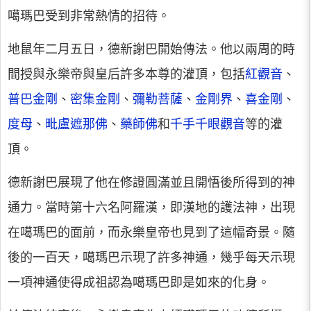
噶瑪巴受到非常熱情的招待。
地鼠年二月五日，德新謝巴開始傳法。他以兩周的時
間授與永樂帝與皇后許多本尊的灌頂，包括
紅觀音
、
普巴金剛
、
密集金剛
、
彌勒菩薩
、
金剛界
、
喜金剛
、
度母
、
毗盧遮那佛
、
藥師佛
和
千手千眼觀音
等的灌
頂。
德新謝巴展現了他在修證圓滿並且開悟後所得到的神
通力。當時第十六名阿羅漢，即漢地的護法神，出現
在噶瑪巴的面前，而永樂皇帝也見到了這幅奇景。隨
後的一百天，噶瑪巴示現了許多神通，幾乎每天示現
一項神通使得成祖認為噶瑪巴即是如來的化身。