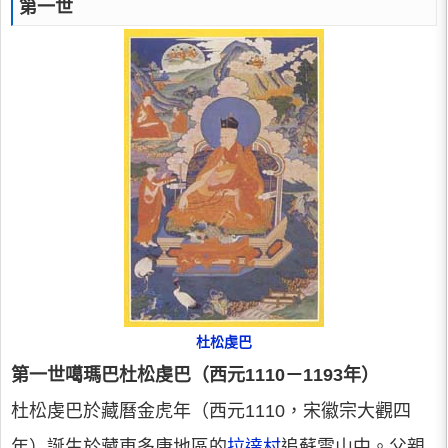
第一世
杜松虔巴
第一世噶瑪巴杜松虔巴（西元1110－1193年）
杜松虔巴於藏曆金虎年（西元1110，宋徽宗大觀四
年）誕生於藏東多康地區的
拉達村
追蘇雪山中。父親