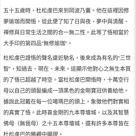
五十五歲時，杜松虔巴來到岡波乃囊。他在這裡因修
夢瑜珈而開悟，從此便了知了日與夜、夢中與清醒、
禪修與日常生活之間的合一無二性。此等了悟相當於
大手印的第四品“無修瑜珈”。
杜松虔巴證悟的聲名遠近馳名，後來成為有名的“三世
智”，知過去、現在、未來。這顯示他對心之無生本質
的了悟已超越了時空。當杜松虔巴開悟時，十萬空行
母以自己的頭髮編成一頂黑色的金剛寶冠供養給他。
據說此冠戴在每一位噶瑪巴的頭上，象徵他們對實相
的真實了悟。此時喜金剛的九本尊壇城，以及其智慧
佛母（無我母）之十五本尊壇城，還有許多本尊皆在
杜松虔巴的勝觀中顯現。