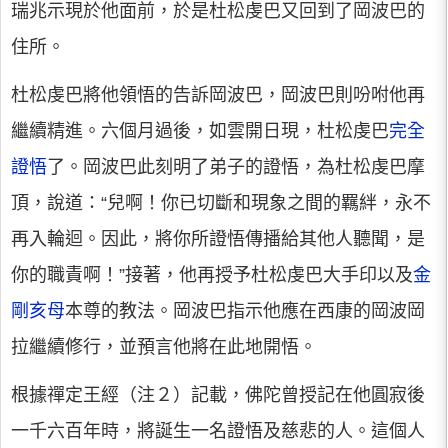
瑞兆示現於他面前，於是杜松虔巴又回到了岡波巴的
住所。
杜松虔巴將他領悟的告訴岡波巴，岡波巴則吩咐他再
繼續精進。六個月過後，如雲開日現，杜松虔巴
完全
證悟
了。岡波巴此刻明了弟子的證悟，為杜松虔巴摩
頂，說道：“兒啊！你已切斷和現象之間的羈絆，永不
再入輪迴。因此，將你所證悟傳播給其他人聽聞，是
你的職責啊！”接著，他再授予杜松虔巴大手印以及
金
剛亥母
本尊的教法。岡波巴指示他應在西康的岡波岡
拉繼續修行，並預言他將在此地開悟。
根據禪定王經（注２）記載，佛陀曾授記在他圓寂後
一千六百年時，將誕生一名證悟及慈悲的人。這個人