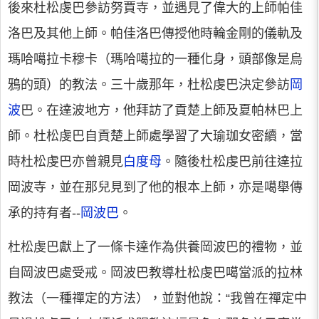
後來杜松虔巴參訪努賈寺，並遇見了偉大的上師帕佳
洛巴及其他上師。帕佳洛巴傳授他時輪金剛的儀軌及
瑪哈噶拉卡穆卡（瑪哈噶拉的一種化身，頭部像是烏
鴉的頭）的教法。三十歲那年，杜松虔巴決定參訪
岡
波
巴。在達波地方，他拜訪了貢楚上師及夏帕林巴上
師。杜松虔巴自貢楚上師處學習了大瑜珈女密續，當
時杜松虔巴亦曾親見
白度母
。隨後杜松虔巴前往達拉
岡波寺，並在那兒見到了他的根本上師，亦是噶舉傳
承的持有者--
岡波巴
。
杜松虔巴獻上了一條卡達作為供養岡波巴的禮物，並
自岡波巴處受戒。岡波巴教導杜松虔巴噶當派的拉林
教法（一種禪定的方法），並對他說：“我曾在禪定中