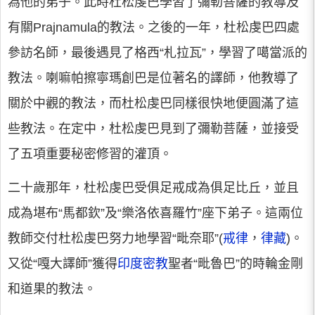
為他的弟子。此時杜松虔巴學習了彌勒菩薩的教導及
有關Prajnamula的教法。之後的一年，杜松虔巴四處
參訪名師，最後遇見了格西“札拉瓦”，學習了噶當派的
教法。喇嘛帕擦寧瑪創巴是位著名的譯師，他教導了
關於中觀的教法，而杜松虔巴同樣很快地便圓滿了這
些教法。在定中，杜松虔巴見到了彌勒菩薩，並接受
了五項重要秘密修習的灌頂。
二十歲那年，杜松虔巴受俱足戒成為俱足比丘，並且
成為堪布“馬都欽”及“樂洛依喜羅竹”座下弟子。這兩位
教師交付杜松虔巴努力地學習“毗奈耶”(
戒律
，
律藏
)。
又從“嘎大譯師”獲得
印度密教
聖者“毗魯巴”的時輪金剛
和道果的教法。