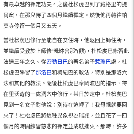
有最卓越的禪定功夫。之後杜松虔巴到了藏格里的提
爾窟，在那兒待了四個月繼續禪定。然後他再轉往帕
莫寺停留一個月又五天。
當杜松虔巴修行至能自在安住時，他返回上師住所，
並繼續受教於上師修“毗缽舍那”(觀)，杜松虔巴修習此
法達三年之久。從
密勒日巴
的著名弟子
惹瓊巴
處，杜
松虔巴學習了
那洛巴
和梅紀巴的教法，特別是那洛六
法和其他的教法。隨後杜松虔巴奉岡波巴的指示，待
在里沃奇的一處洞穴中修行。某日於定中，杜松虔巴
見到一名女子對他說：別待在這裡了！我母親就要回
來了！杜松虔巴將這種異象視為瑞兆，並且花了十四
個月的時間練習慈悲的禪定並成就拙火。那時，許多