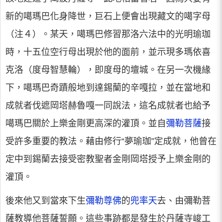
新的噶瑪巴化身降世，巨石上便會出現藏文的噶字母
（注４）。某天，噶瑪巴修習那洛六法中的光明瑜珈
時，十五位空行母出現於他的面前，並示現多瑪依喜
克洛（度母智慧輪），即度母的壇城。在另一次機緣
下，噶瑪巴奇蹟般地到達錫蘭的辛嘎拉，並在當地和
成就者伐遮岡塔赫魯嘎一同說法，這名成就者也給予
噶瑪巴關於上樂金剛更高深的灌頂。並自
彌勒菩薩
接
受許多重要的教法。藉由修行“夢瑜珈”定成就，他曾在
定中到錫蘭去接受密教聖者金剛岡塔授予上樂金剛的
灌頂。
後來他又到當來下生
彌勒尊佛
的
兜率天
去、由彌勒菩
薩教導他菩薩誓願。這些事跡都是發生於丹薩寺峻工