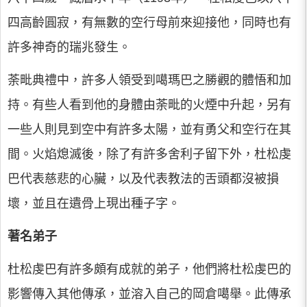
四高齡圓寂，有無數的空行母前來迎接他，同時也有
許多神奇的瑞兆發生。
荼毗典禮中，許多人領受到噶瑪巴之勝觀的體悟和加
持。有些人看到他的身體由荼毗的火煙中升起，另有
一些人則見到空中有許多太陽，並有勇父和空行在其
間。火焰熄滅後，除了有許多舍利子留下外，杜松虔
巴代表慈悲的心臟，以及代表教法的舌頭都沒被損
壞，並且在遺骨上現出種子字。
著名弟子
杜松虔巴有許多頗有成就的弟子，他們將杜松虔巴的
影響傳入其他傳承，並溶入自己的岡倉噶舉。此傳承