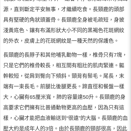
源，直到斷定平安無事，才繼續吃食。長頸鹿的頭部
具有堅硬的角狀頭蓋骨。長頸鹿全身被毛疏短，身披
淺黃底色、鑲有布滿形狀大小不同的黑褐色花斑網紋
的外衣，皮膚上的花斑網紋是一種天然的保護色。
長頸鹿的長脖子和其他哺乳動物一樣，椎骨只有7塊，
只是它們的椎骨較長，相互間有粗壯的肌肉緊連。軀
幹較短，從肩到臀向下傾斜。頸背有鬃毛。尾長，末
端有一束長毛。前腿比後腿更長。蹄直徑和餐盤一樣
大，心臟有65厘米寬，肺的容量達50升。長頸鹿的身
高要求它們擁有比普通動物更高的血壓，因為只有這
樣，心臟才能把血液輸送到“很遠”的大腦。長頸鹿的血
壓大約是成年人的3倍。由於長頸鹿的頸部很高，因此