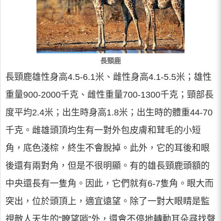
長頸鹿
長頸鹿雄性身高4.5-6.1米、雌性身高4.1-5.5米；雄性
重量900-2000千克、雌性重量700-1300千克；頸部長
度平均2.4米；出生時身高1.8米；出生時的體重44-70
千克。雌雄頭頂均生有一對外包皮膚和茸毛的小短
角，底色淺棕，終生不會脫掉。此外，它的耳後和眼
後還有兩對角，但是不很明顯。有的雄長頸鹿頭額的
中央還長有一隻角。因此，它們就有6-7隻角。眼大而
突出，位於頭頂上，適宜遠望。除了一對大眼睛是監
視敵人天生的“瞭望哨”外，還會不停地轉動耳朵尋找聲