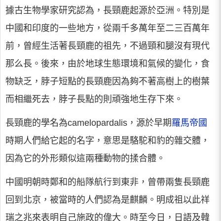
據古生物學家研究認為，長頸鹿起源於亞洲。特別是
中國和印度的一些地方，從兩千多萬年至二三百萬年
前，曾經生活著長頸鹿的祖先，不過頸和腿沒有現代
那么長。後來，由於地球生態環境和氣候的變化，食
物缺乏，脖子短點的長頸鹿因為夠不著高樹上的樹葉
而相繼死去，脖子長點的則頑強地生存下來。
長頸鹿的學名為camelopardalis，源於早期
羅馬帝國
時期人們給它起的名字，意思是駱駝和豹的雜交體，
因為它的外形類似這兩種動物的揉合體。
中國明朝時鄭和的船隊航行到東非，曾帶兩隻長頸鹿
回到北京，被當時的人們認為是麒麟。明成祖以此祥
瑞之兆來表明自己施政的偉大。時至今日，日語及韓