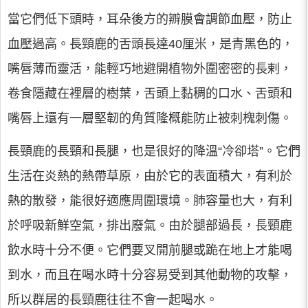
當它們低下頭時，耳朵後方的辧膜會調節血壓，防止
血壓過高。長頸鹿的舌頭長達40厘米，是青黑色的，
嘴唇薄而靈活，能輕巧地避開植物外圍密密的長剌，
卷食隱藏在裡層的樹葉，舌頭上黏稠的口水、舌頭和
嘴唇上還有一層堅韌的角質隆概能防止被刺槐刺傷。
長頸鹿的長頸和長腿，也是很好的降溫“冷卻塔”。它們
生活在炎熱的熱帶草原，由於它的表面積大，有利於
熱的散發，能很好適應周圍環境。肺容量也大，有利
於呼吸新鮮空氣，排出廢氣。由於腿部過長，長頸鹿
飲水時十分不便。它們要叉開前腿或跪在地上才能喝
到水，而且在喝水時十分容易受到其他動物的攻擊，
所以群居的長頸鹿往往不會一起喝水。