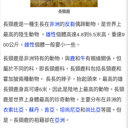
長頸鹿
長頸鹿是一種生長在
非洲
的
反芻
偶蹄動物，是世界上
最高的陸生動物 。
雄性
個體高達4.8到5.5米高，重達9
00公斤。
雌性
個體一般要小一些。
長頸鹿是非洲特有的動物，與
鹿
和
牛
有親緣關係，但
屬於不同的科，即長頸鹿科。長頸鹿科包括長頸鹿和
霍加狓兩種動物。 長長的脖子，抬起頭來，最高的雄
長頸鹿身高可達6米，因此是陸地上最高的動物。長頸
鹿是世界上身體最高的珍奇動物，主要分布在非洲的
衣索比亞
、
蘇丹
、
肯亞
、
坦尚尼亞
和
尚比亞
等國。但
是，長頸鹿的祖籍卻在
亞洲
。