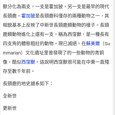
獸分化為兩支，一支是霍加狓，另一支是最早的現代
長頸鹿。
霍加狓
是長頸鹿科僅存的兩種動物之一，其
相貌基本上反映了中新世長頸鹿類動物的樣子。長頸
鹿類動物進化上還有一支，稱為西窪獸，是一種長有
四支角的體態粗壯的動物。現已滅絕。在
蘇美爾
（Su
mmarian）文化遺址里曾發現了的一些動物的青銅
像，酷似
西窪獸
。這說明西窪獸很可能在中東一直殘
存至數千年前。
長頸鹿的地史譜系如下：
全新世
更新世