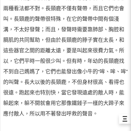
兩種看法都不對。長頸鹿不僅有聲帶，而且它們也會
叫。長頸鹿的聲帶很特殊，在它的聲帶中間有個淺
溝，不太好發聲；而且，發聲時需要靠肺部、胸腔和
膈肌的共同幫助，但由於長頸鹿的脖子實在太長，和
這些器官之間的距離太遠，要是叫起來很費力氣。所
以，它們平時一般很少叫。但有時，年幼的長頸鹿找
不到自己媽媽了，它們也能發出像小牛的“哞、哞、哞”
的叫聲。長大以後的長頸鹿，不但身材很高、看得也
很遠。跑起來也特別快，當它發現遠處的敵人時，能
躲起來，躲不開就會用它那像鐵錘子一樣的大蹄子來
應付敵人，所以用不著發出呼救的聲音。
Ξ