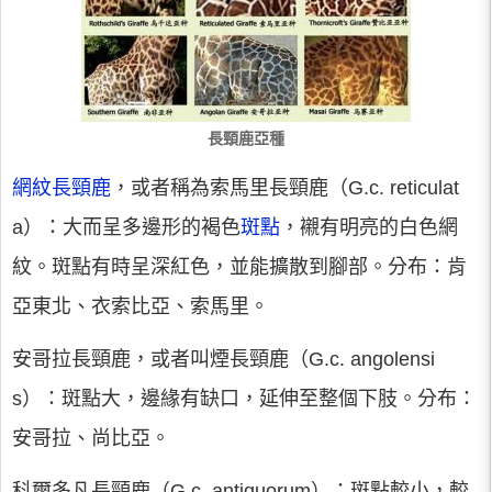
長頸鹿亞種
網紋長頸鹿
，或者稱為索馬里長頸鹿（G.c. reticulat
a）：大而呈多邊形的褐色
斑點
，襯有明亮的白色網
紋。斑點有時呈深紅色，並能擴散到腳部。分布：肯
亞東北、衣索比亞、索馬里。
安哥拉長頸鹿
，或者叫煙長頸鹿（G.c. angolensi
s）：斑點大，邊緣有缺口，延伸至整個下肢。分布：
安哥拉、尚比亞。
科爾多凡長頸鹿
（G.c. antiquorum）：斑點較小，較