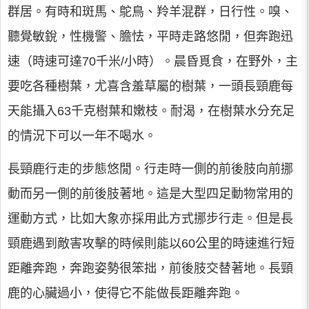
群居。有時和斑馬、鴕鳥、羚羊混群，日行性。嗅、
聽覺敏銳，性機警、膽怯，平時走路悠閒，但奔跑迅
速（時速可達70千米/小時）。晨昏覓食，在野外，主
要吃各種樹葉，尤喜含羞草屬的樹葉，一頭長頸鹿每
天能攝入63千克樹葉和嫩枝。耐渴，在樹葉水分充足
的情況下可以一年不喝水。
長頸鹿行走的步態悠閒。行走時一側的前後肢向前挪
動而另一側的前後肢著地。這是大型四足動物常用的
運動方式，比如大象亦採用此方式挪步行走。但是長
頸鹿遇到敵害攻擊的時候則能以60公里的時速進行短
距離奔跑，奔跑姿勢很笨拙，前後肢交替著地。長頸
鹿的心臟過小，使得它不能做長距離奔跑。