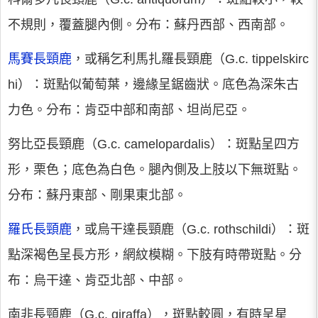
不規則，覆蓋腿內側。分布：蘇丹西部、西南部。
馬賽長頸鹿
，或稱乞利馬扎羅長頸鹿（G.c. tippelskirc
hi）：斑點似葡萄葉，邊緣呈鋸齒狀。底色為深朱古
力色。分布：肯亞中部和南部、坦尚尼亞。
努比亞長頸鹿
（G.c. camelopardalis）：斑點呈四方
形，栗色；底色為白色。腿內側及上肢以下無斑點。
分布：蘇丹東部、剛果東北部。
羅氏長頸鹿
，或烏干達長頸鹿（G.c. rothschildi）：斑
點深褐色呈長方形，網紋模糊。下肢有時帶斑點。分
布：烏干達、肯亞北部、中部。
南非長頸鹿
（G.c. giraffa），斑點較圓，有時呈星