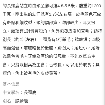
的長頸鹿站立時由頭至腳可達4.8-5.5米，體重約1200
千克，剛出生的幼仔就有1.7米左右高；皮毛顏色花紋
有斑點和網紋型，頭的額部寬，吻部較尖，耳大豎
立，頭頂有1對骨質短角，角外包覆皮膚和茸毛；頸特
別長（約2米左右），頸背有1行鬃毛；體較短；四肢
高而強健，前肢略長於後肢，蹄闊大；尾短小，尾端
為黑色簇毛。牙齒為原始的低冠齒，不能以草為主
食，只能以樹葉為主食；舌較長，可以用於取食；具
短角，角上被有毛的皮膚覆蓋。
基本信息
中文學名：
長頸鹿
別名：
麒麟鹿