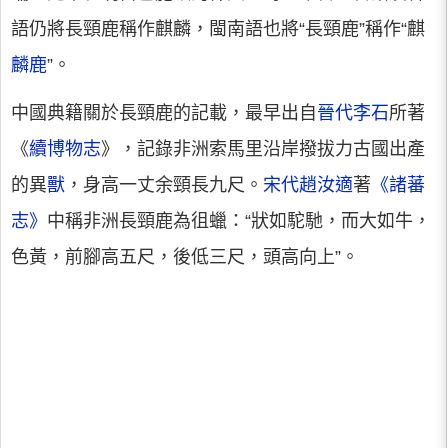
語仍將長頸鹿稱作麒麟，閩南語也將“長頸鹿”稱作“麒
麟鹿
”。
中國典籍關於長頸鹿的記載，最早出自
晉代
李石
所著
《
續博物志
》，記錄非洲索馬里沿岸撥拔力古國出產
的異
獸
，身高一丈余頸長九尺。
宋代
趙汝適
著
《諸蕃
志》
中稱非洲長頸鹿為徂蠟：“狀如駝馳，而大如牛，
色黃，前腳高五尺，後低三尺，頭高向上”。