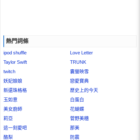
熱門詞條
ipod shuffle
Love Letter
Taylor Swift
TRUNK
twitch
囊螢映雪
妖妃娘娘
戀愛寶典
新還珠格格
歷史上的今天
玉如意
白蛋白
美女廚師
花蝴蝶
莉亞
菅野美穗
這一刻愛吧
那美
酪梨
防震