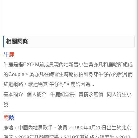
相關詞條
牛
鹿
牛鹿是指EXO-M前成員現內地新晉小生吳亦凡和鹿晗所組成
的Couple。吳亦凡在練習生時期被拍到身穿牛仔衣的照片而
紅遍網路，歌迷稱其“牛仔哥”。鹿晗因為...
基本簡介 個人簡介 牛鹿紀念冊 真情永無價 同人衍生小
說
鹿
晗
鹿晗，中國內地男歌手、演員，1990年4月20日出生於北京
海淀。2008年赴韓國留學，2010年簽約成為練習生。2012