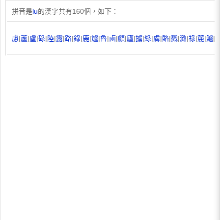
拼音是
lu
的漢字共有160個，如下：
慮
|
蘆
|
盧
|
碌
|
陸
|
露
|
路
|
錄
|
鹿
|
爐
|
魯
|
鹵
|
顱
|
廬
|
擄
|
綠
|
虜
|
賂
|
戮
|
潞
|
祿
|
麓
|
鱸
|