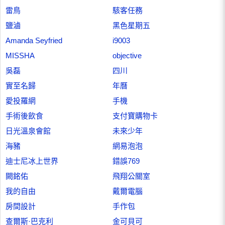
雷鳥
駭客任務
鹽滷
黑色星期五
Amanda Seyfried
i9003
MISSHA
objective
吳磊
四川
實至名歸
年曆
愛投羅網
手機
手術後飲食
支付寶購物卡
日光溫泉會館
未來少年
海豬
網易泡泡
迪士尼冰上世界
錯誤769
闕銘佑
飛翔公關室
我的自由
戴爾電腦
房間設計
手作包
查爾斯·巴克利
金可貝可