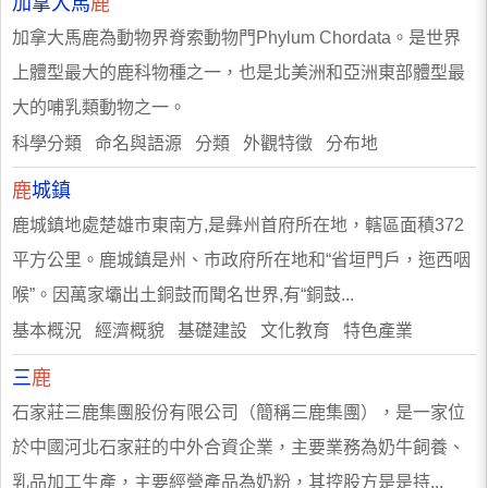
加拿大馬
鹿
加拿大馬鹿為動物界脊索動物門Phylum Chordata。是世界
上體型最大的鹿科物種之一，也是北美洲和亞洲東部體型最
大的哺乳類動物之一。
科學分類 命名與語源 分類 外觀特徵 分布地
鹿
城鎮
鹿城鎮地處楚雄市東南方,是彝州首府所在地，轄區面積372
平方公里。鹿城鎮是州、市政府所在地和“省垣門戶，迤西咽
喉”。因萬家壩出土銅鼓而聞名世界,有“銅鼓...
基本概況 經濟概貌 基礎建設 文化教育 特色產業
三
鹿
石家莊三鹿集團股份有限公司（簡稱三鹿集團），是一家位
於中國河北石家莊的中外合資企業，主要業務為奶牛飼養、
乳品加工生產，主要經營產品為奶粉，其控股方是是持...