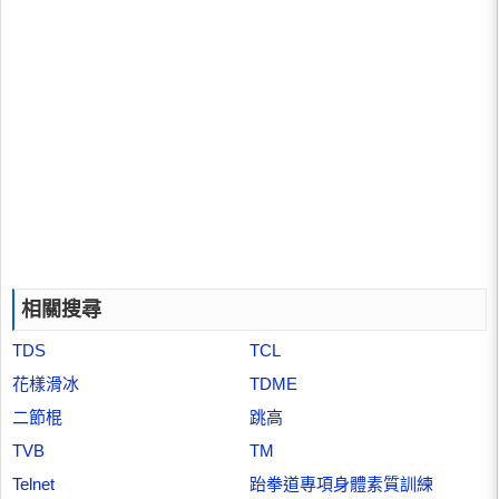
相關搜尋
TDS
TCL
花樣滑冰
TDME
二節棍
跳高
TVB
TM
Telnet
跆拳道專項身體素質訓練