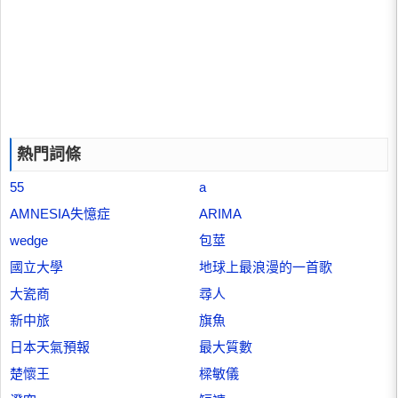
熱門詞條
55
a
AMNESIA失憶症
ARIMA
wedge
包莖
國立大學
地球上最浪漫的一首歌
大瓷商
尋人
新中旅
旗魚
日本天氣預報
最大質數
楚懷王
樑敏儀