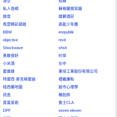
澄空
短褲
私人島嶼
蘇格蘭摺耳貓
錄音
雄獅酒莊
馬雲精彩語錄
高能少年團
BBW
erepublik
objective
revit
Shockwave
shsh
勇敢很好
吵架
小米酒
左中
愛誰誰
東培工業股份有限公司
特雷西·麥克格雷迪
禮義廉恥
紐西蘭地圖
股市心理學
訊息
豬肋排
貧富差距
賓士CLA
DPF
seven eleven