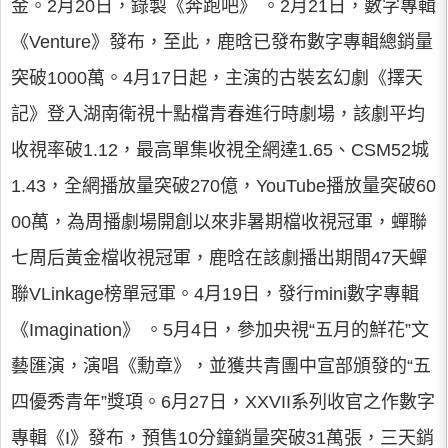
金。2月20日，錄製《奔跑吧》 。2月21日，數字專輯
《Venture》發布，至此，鹿晗已發布數字專輯總銷量
突破1000萬。4月17日起，主演的古裝玄幻劇《擇天
記》登入湖南衛視十點檔青春進行時劇場，該劇平均
收視率破1.12，最高單集收視全網達1.65、CSM52城
1.43，全網播放量突破270億，YouTube播放量突破60
00萬，為周播劇場開創以來非暑期檔收視冠軍，蟬聯
七周后黃金檔收視冠軍，鹿晗在該劇播出期間47天蟬
聯VLinkage榜單冠軍。4月19日，發行mini數字專輯
《Imagination》 。5月4日，參加央視“五月的鮮花”文
藝匯演，演唱《勳章》，並獲共青團中宣部頒發的“五
四優秀青年”獎項。6月27日，XXVII系列收官之作數字
專輯《I》發布，預售10分鐘銷量突破31萬張，三天銷