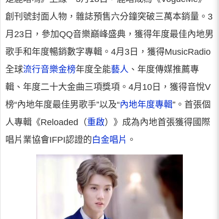
創刊號封面人物，雜誌預售六分鐘突破三萬本銷量。3
月23日，參加QQ音樂巔峰盛典，獲得年度最佳內地男
歌手和年度暢銷數字專輯。4月3日，獲得MusicRadio
全球
流行音樂金榜
年度全能
藝人
、年度傳媒推薦專
輯、年度二十大金曲三項獎項。4月10日，獲得音悅V
榜“內地年度最佳男歌手”以及“
內地年度專輯
”。首張個
人專輯《Reloaded（
重啟
）》成為內地首張獲得國際
唱片業協會IFPI認證的
白金唱片
。