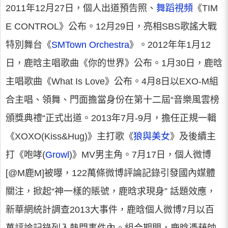
2011年12月27日，個人出道預告照、
舞蹈視頻
《TIM
E CONTROL》公布。12月29日，亮相SBS歌謠大戰
特別舞台《
SMTown Orchestra
》。2012年年1月12
日，鹿晗主唱歌曲《你的世界》公布。1月30日，鹿晗
主唱歌曲《What Is Love》公布。4月8日以EXO-M組
合主唱、領舞、門面擔當身份在第十二屆“音樂風雲榜
頒獎典禮“正式出道。2013年7月-9月，擔任正規一輯
《XOXO(Kiss&Hug)》主打歌《
狼與美女
》及後續主
打《咆哮(
Growl
)》MV男主角。7月17日，個人微博
[@M鹿M]被曝，122萬條微博評論記錄引發國內媒體
關注，掀起“神一樣的賬號，鹿晗求現身” 話題效應，
新華網統計調查2013大事件，鹿晗個人微博7月以百