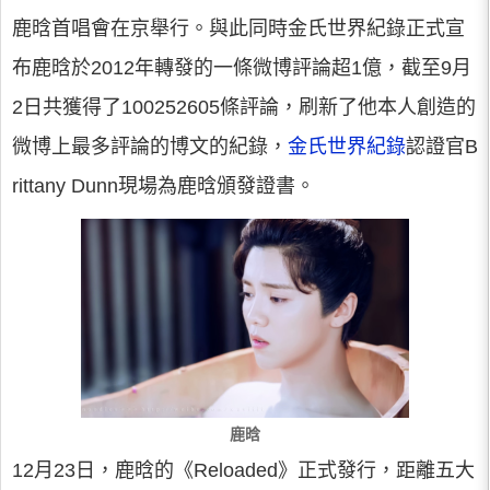
鹿晗首唱會在京舉行。與此同時金氏世界紀錄正式宣
布鹿晗於2012年轉發的一條微博評論超1億，截至9月
2日共獲得了100252605條評論，刷新了他本人創造的
微博上最多評論的博文的紀錄，
金氏世界紀錄
認證官B
rittany Dunn現場為鹿晗頒發證書。
鹿晗
12月23日，鹿晗的《Reloaded》正式發行，距離五大