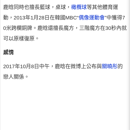
鹿晗同時也擅長籃球，桌球，
橄欖球
等其他體育運
動，2013年1月28日在韓國MBC“
偶像運動會
”中獲得7
0米跨欄銅牌。鹿晗還擅長魔方，三階魔方在30秒內就
可以原樣復原。
感情
2017年10月8日中午，鹿晗在微博上公布與
關曉彤
的
戀人關係。