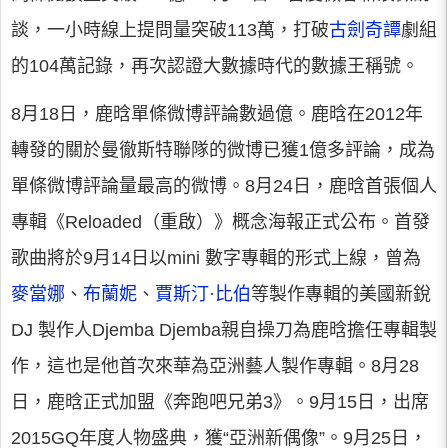
談，一小時線上提問量突破113萬，打破
古劍奇譚
劇組
的104萬記錄，再次認證大數據時代的數據王稱號。
8月18日，鹿晗單條微博評論數過億。鹿晗在2012年
轉發的關於曼徹斯特聯隊的微博已獲1億多評論，成為
單條微博評論量最高的微博。8月24日，鹿晗首張個人
專輯《Reloaded（重啟）》概念海報正式公布。首發
歌曲將於9月14日以mini 數字專輯的形式上線，曾為
麥當娜
、
布蘭妮
、
賈斯汀·比伯
等製作專輯的美國新銳
DJ 製作人Djemba Djemba親自操刀為鹿晗擔任專輯製
作，這也是他首次來華為亞洲藝人製作專輯。8月28
日，鹿晗正式加盟《奔跑吧兄弟3》。9月15日，出席
2015GQ年度人物盛典，獲“亞洲新偶像”。9月25日，