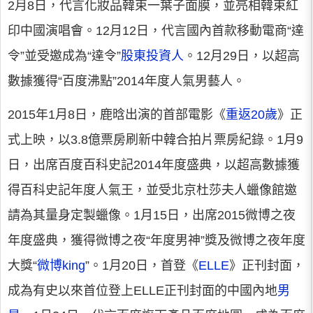
2月8日，代言化妝品韓束一葉子面膜，並亮相韓束紅
印中國演唱會。12月12日，代言國內首款移動電商“達
令”並受邀成為“達令”
股東投資人
。12月29日，以超高
數據獲得“百度沸點”2014年度人氣男藝人。
2015年1月8日，鹿晗出演的首部電影《
重返20歲
》正
式上映，以3.8億票房刷新中韓合拍片票房紀錄。1月9
日，出席百度百科史記2014年度盛典，以超高數據獲
得百科史記年度人氣王，並受北京杜莎夫人蠟像館邀
請為其量身定製蠟像。1月15日，出席2015微博之夜
年度盛典，獲得微博之夜“年度男神”獎及微博之夜年度
大獎“
微博king
”。1月20日，首登《
ELLE
》正刊封面，
成為有史以來首位登上ELLE正刊封面的中國內地
男