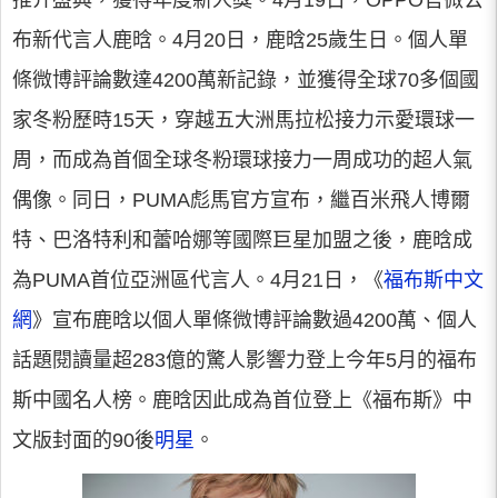
推介盛典，獲得年度新人獎。4月19日，OPPO官微公
布新代言人鹿晗。4月20日，鹿晗25歲生日。個人單
條微博評論數達4200萬新記錄，並獲得全球70多個國
家冬粉歷時15天，穿越五大洲馬拉松接力示愛環球一
周，而成為首個全球冬粉環球接力一周成功的超人氣
偶像。同日，PUMA彪馬官方宣布，繼百米飛人博爾
特、巴洛特利和蕾哈娜等國際巨星加盟之後，鹿晗成
為PUMA首位亞洲區代言人。4月21日，《
福布斯中文
網
》宣布鹿晗以個人單條微博評論數過4200萬、個人
話題閱讀量超283億的驚人影響力登上今年5月的福布
斯中國名人榜。鹿晗因此成為首位登上《福布斯》中
文版封面的90後
明星
。