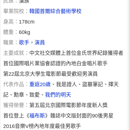
民族：
漢族
畢業院校：
韓國首爾綜合藝術學校
身高：
178cm
體重：
60kg
職業：
歌手
，
演員
主要成就：
中文社交媒體上首位金氏世界紀錄獲得者
首位國際唱片業協會認證的內地白金唱片歌手
第22屆北京大學生電影節最受歡迎男演員
代表作品：
重返20歲
、我是證人、盜墓筆記、擇天
記、勳章、致愛、
我們的明天
獲得榮譽：
第五屆北京國際電影節年度新人獎
首位登上《
福布斯
》雜誌中文版封面的90後男星
2016音樂V榜內地年度最佳男歌手