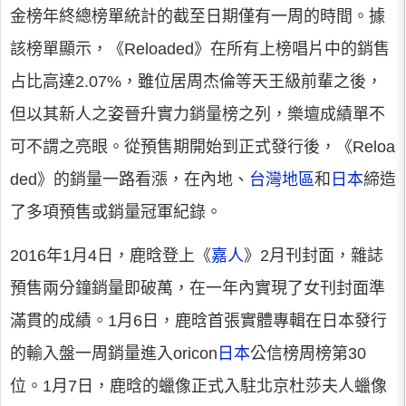
金榜年終總榜單統計的截至日期僅有一周的時間。據
該榜單顯示，《Reloaded》在所有上榜唱片中的銷售
占比高達2.07%，雖位居周杰倫等天王級前輩之後，
但以其新人之姿晉升實力銷量榜之列，樂壇成績單不
可不謂之亮眼。從預售期開始到正式發行後，《Reloa
ded》的銷量一路看漲，在內地、
台灣地區
和
日本
締造
了多項預售或銷量冠軍紀錄。
2016年1月4日，鹿晗登上《
嘉人
》2月刊封面，雜誌
預售兩分鐘銷量即破萬，在一年內實現了女刊封面準
滿貫的成績。1月6日，鹿晗首張實體專輯在日本發行
的輸入盤一周銷量進入oricon
日本
公信榜周榜第30
位。1月7日，鹿晗的蠟像正式入駐北京杜莎夫人蠟像