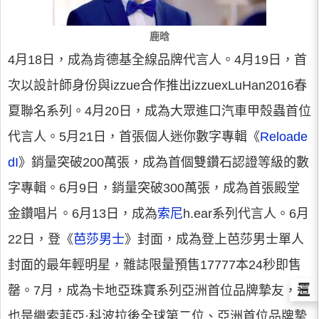
鹿晗
4月18日，成為肯德基全線品牌代言人。4月19日，首
次以設計師身份與izzue合作推出izzuexLuHan2016春
夏聯名系列。4月20日，成為大眾進口汽車甲殼蟲首位
代言人。5月21日，首張個人迷你數字專輯《
Reloade
dI
》銷量突破200萬張，成為首個雙鑽石認證等級的數
字專輯。6月9日，銷量突破300萬張，成為首張殿堂
金鑽唱片。6月13日，成為
索尼
h.ear系列代言人。6月
22日，登《
芭莎男士
》封面，成為登上芭莎男士單人
封面的最年輕明星，雜誌限量預售17777本24秒即售
Ξ
罄。7月，成為卡地亞珠寶系列亞洲首位品牌摯友，這
也是繼索菲亞·科波拉後全球第二位、亞洲首位品牌摯