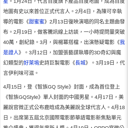
星
。1月24日，代言百度旗下產品百度地圖，成為百度
地圖有史以來首位正式代言人。2月4日，為陳可辛執
導的電影《
甜蜜蜜
》2月13日復映演唱的同名主題曲發
布。2月19日，做客騰訊線上訪談，一小時提問量突破
40萬，創紀錄。3月，與楊冪搭檔，出演懸疑電影《
我
是證人
》。3月12日，加盟張藝謀執導的3D奇幻與魔
幻類型的
好萊塢
史詩巨製電影《
長城
》。3月19日，代
言伊利味可滋。
4月15日，登《智族GQ Style》封面，成為首位登上
《智族GQStyle》單人封面的中國男星。4月17日，美
麗說官微正式公布鹿晗成為美麗說全球代言人。4月18
日，出席第五屆北京國際電影節華語電影新焦點單元