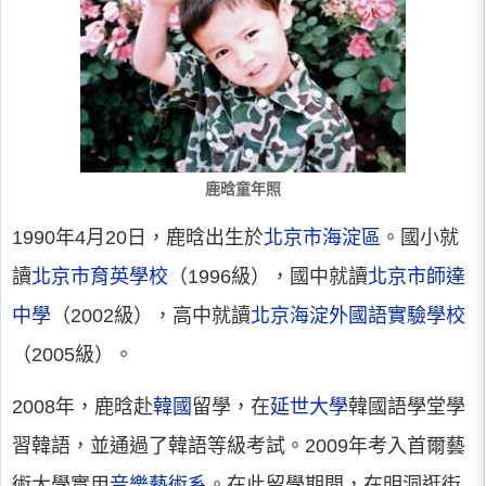
鹿晗童年照
1990年4月20日，鹿晗出生於
北京市海淀區
。國小就
讀
北京市育英學校
（1996級），國中就讀
北京市師達
中學
（2002級），高中就讀
北京海淀外國語實驗學校
（2005級）。
2008年，鹿晗赴
韓國
留學，在
延世大學
韓國語學堂學
習韓語，並通過了韓語等級考試。2009年考入首爾藝
術大學實用
音樂藝術系
。在此留學期間，在明洞逛街