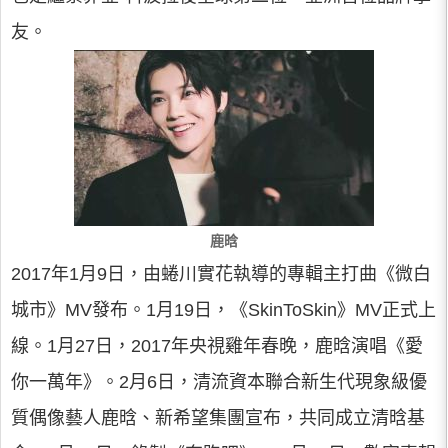
友。
鹿晗
2017年1月9日，由蜷川實花執導的專輯主打曲《微白
城市》MV發布。1月19日，《SkinToSkin》MV正式上
線。1月27日，2017年央視雞年春晚，鹿晗演唱《愛
你一萬年》。2月6日，清流資本聯合新生代現象級優
質偶像藝人鹿晗、新希望集團宣布，共同成立清晗基