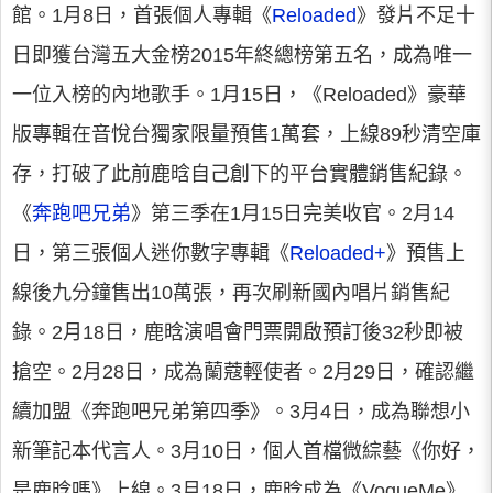
館。1月8日，首張個人專輯《
Reloaded
》發片不足十
日即獲台灣五大金榜2015年終總榜第五名，成為唯一
一位入榜的內地歌手。1月15日，《Reloaded》豪華
版專輯在音悅台獨家限量預售1萬套，上線89秒清空庫
存，打破了此前鹿晗自己創下的平台實體銷售紀錄。
《
奔跑吧兄弟
》第三季在1月15日完美收官。2月14
日，第三張個人迷你數字專輯《
Reloaded+
》預售上
線後九分鐘售出10萬張，再次刷新國內唱片銷售紀
錄。2月18日，鹿晗演唱會門票開啟預訂後32秒即被
搶空。2月28日，成為蘭蔻輕使者。2月29日，確認繼
續加盟《奔跑吧兄弟第四季》。3月4日，成為聯想小
新筆記本代言人。3月10日，個人首檔微綜藝《你好，
是鹿晗嗎》上線。3月18日，鹿晗成為《VogueMe》