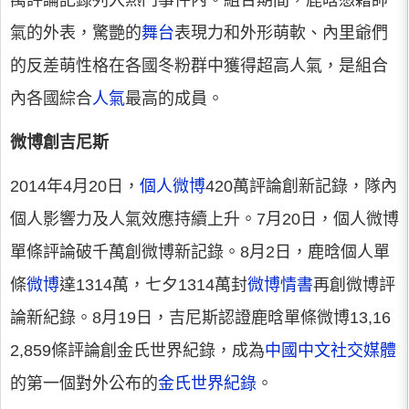
萬評論記錄列入熱門事件內。組合期間，鹿晗憑藉帥
氣的外表，驚艷的
舞台
表現力和外形萌軟、內里爺們
的反差萌性格在各國冬粉群中獲得超高人氣，是組合
內各國綜合
人氣
最高的成員。
微博創吉尼斯
2014年4月20日，
個人微博
420萬評論創新記錄，隊內
個人影響力及人氣效應持續上升。7月20日，個人微博
單條評論破千萬創微博新記錄。8月2日，鹿晗個人單
條
微博
達1314萬，七夕1314萬封
微博情書
再創微博評
論新紀錄。8月19日，吉尼斯認證鹿晗單條微博13,16
2,859條評論創金氏世界紀錄，成為
中國中文社交媒體
的第一個對外公布的
金氏世界紀錄
。