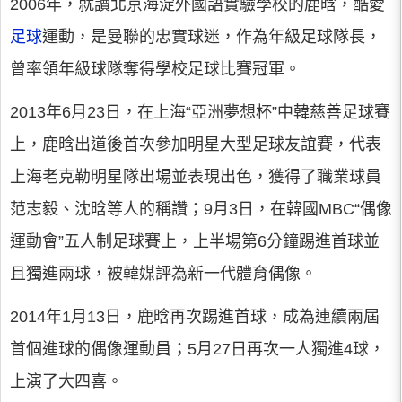
2006年，就讀北京海淀外國語實驗學校的鹿晗，酷愛
足球
運動，是曼聯的忠實球迷，作為年級足球隊長，
曾率領年級球隊奪得學校足球比賽冠軍。
2013年6月23日，在上海“亞洲夢想杯”中韓慈善足球賽
上，鹿晗出道後首次參加明星大型足球友誼賽，代表
上海老克勒明星隊出場並表現出色，獲得了職業球員
范志毅、沈晗等人的稱讚；9月3日，在韓國MBC“偶像
運動會”五人制足球賽上，上半場第6分鐘踢進首球並
且獨進兩球，被韓媒評為新一代體育偶像。
2014年1月13日，鹿晗再次踢進首球，成為連續兩屆
首個進球的偶像運動員；5月27日再次一人獨進4球，
上演了大四喜。