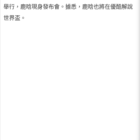
舉行，鹿晗現身發布會。據悉，鹿晗也將在優酷解說
世界盃。