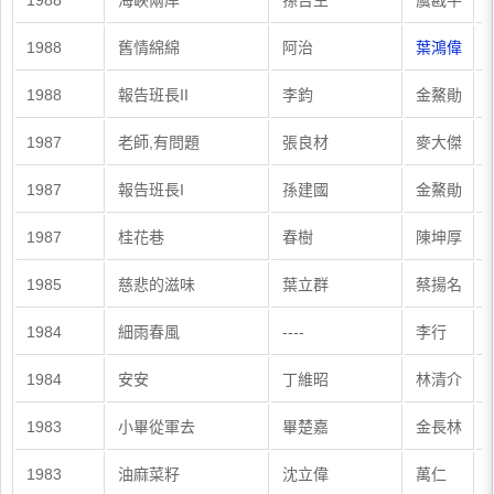
1988
海峽兩岸
孫台生
虞戡平
1988
舊情綿綿
阿治
葉鴻偉
1988
報告班長II
李鈞
金鰲勛
1987
老師,有問題
張良材
麥大傑
1987
報告班長I
孫建國
金鰲勛
1987
桂花巷
春樹
陳坤厚
1985
慈悲的滋味
葉立群
蔡揚名
1984
細雨春風
----
李行
1984
安安
丁維昭
林清介
1983
小畢從軍去
畢楚嘉
金長林
1983
油麻菜籽
沈立偉
萬仁