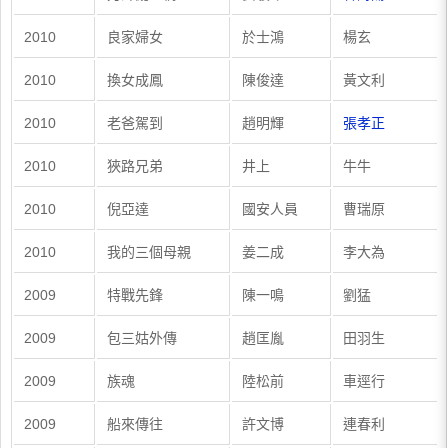
2010
良家婦女
於士鴻
楊玄
2010
換女成鳳
陳俊達
黃文利
2010
老爸駕到
趙明輝
張孝正
2010
狹路兄弟
井上
牛牛
2010
倪亞達
國安人員
曹瑞原
2010
我的三個母親
姜二成
李大為
2009
特戰先鋒
陳一鳴
劉猛
2009
包三姑外傳
趙匡胤
田羽生
2009
族魂
陸松前
車逕行
2009
船來傳往
許文博
連春利