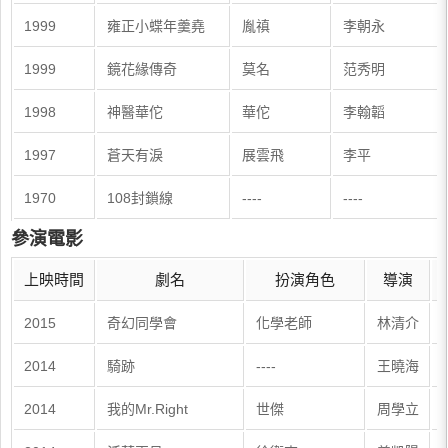
1999
雍正小蝶年羹堯
胤禛
李朝永
1999
鏡花緣傳奇
莫名
范秀明
1998
神醫華佗
華佗
李翰韜
1997
蒼天有淚
展雲飛
李平
1970
108封鎖線
----
----
參演電影
上映時間
劇名
扮演角色
導演
2015
奇幻同學會
化學老師
林清介
2014
騎跡
----
王曉海
2014
我的Mr.Right
世傑
周學立