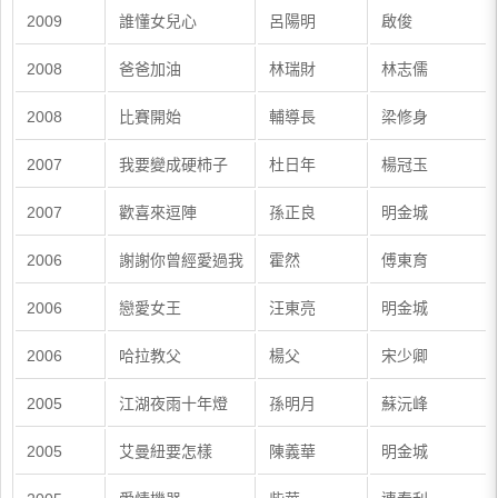
2009
誰懂女兒心
呂陽明
啟俊
2008
爸爸加油
林瑞財
林志儒
2008
比賽開始
輔導長
梁修身
2007
我要變成硬柿子
杜日年
楊冠玉
2007
歡喜來逗陣
孫正良
明金城
2006
謝謝你曾經愛過我
霍然
傅東育
2006
戀愛女王
汪東亮
明金城
2006
哈拉教父
楊父
宋少卿
2005
江湖夜雨十年燈
孫明月
蘇沅峰
2005
艾曼紐要怎樣
陳義華
明金城