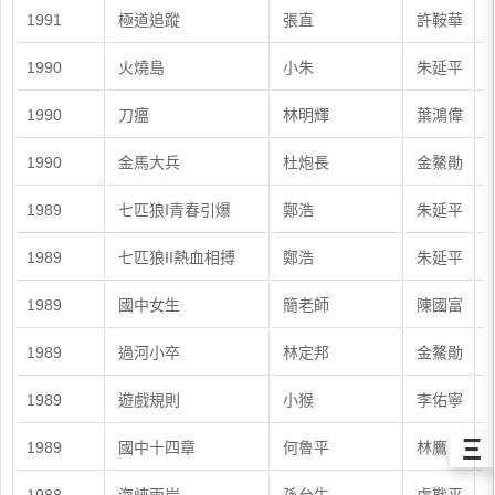
1991
極道追蹤
張直
許鞍華
1990
火燒島
小朱
朱延平
1990
刀瘟
林明輝
葉鴻偉
1990
金馬大兵
杜炮長
金鰲勛
1989
七匹狼I青春引爆
鄭浩
朱延平
1989
七匹狼II熱血相搏
鄭浩
朱延平
1989
國中女生
簡老師
陳國富
1989
過河小卒
林定邦
金鰲勛
1989
遊戲規則
小猴
李佑寧
Ξ
1989
國中十四章
何魯平
林鷹