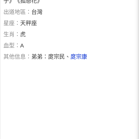
子》《孤戀花》
出道地區：
台灣
星座：
天秤座
生肖：
虎
血型：
A
其他信息：
弟弟：庹宗民、
庹宗康