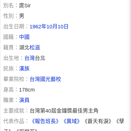
別名：
庹Sir
性別：
男
出生日期：
1962年10月10日
國籍：
中國
籍貫：
湖北
松滋
出生地：
台灣
台北
民族：
漢族
畢業院校：
台灣國光藝校
身高：
178cm
職業：
演員
主要成就：
台灣第40屆金鐘獎最佳男主角
代表作品：
《報告班長》
《異域》
《蒼天有淚》《孽