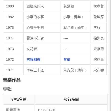
1983
風櫃來的人
黃錦和
侯孝賢
1982
小畢的故事
小畢﹝青年﹞
陳坤厚
1975
心有千千結
耿若塵﹝幼年﹞
李行
1974
雲深不知處
----
徐進良
1973
女記者
----
宋存壽
1972
古鏡幽魂
琴童
宋存壽
1971
母親三十歲
朱青茂﹝幼年﹞
宋存壽
音樂作品
專輯
專輯名稱
發行時間
風起雲湧
1998-01-01