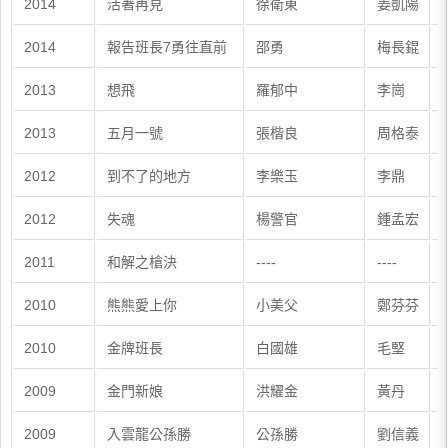
2014
活著再見
徐衛東
姜凱陽
2014
報告班長7勇往直前
邵勇
梅長錕
2013
想飛
羅郁中
李崗
2013
五月一號
張楷良
周格泰
2012
到不了的地方
李樂玉
李鼎
2012
失魂
楊警官
鍾孟宏
2011
和解之槍決
----
----
2010
熊熊愛上你
小美父
鄭芬芬
2010
金牌班長
白國雄
毛堅
2009
金門新娘
洪耀金
黃丹
2009
入雲龍公孫勝
公孫勝
劉信義