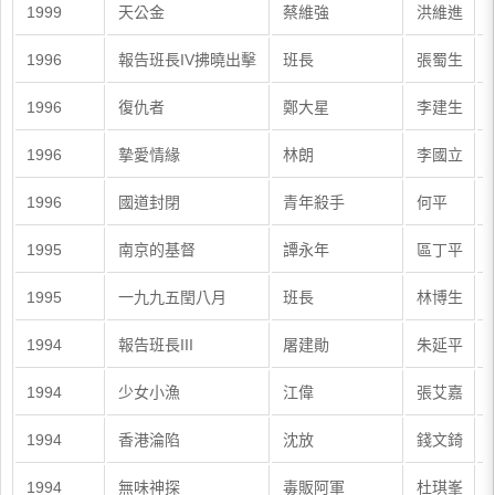
1999
天公金
蔡維強
洪維進
1996
報告班長IV拂曉出擊
班長
張蜀生
1996
復仇者
鄭大星
李建生
1996
摯愛情緣
林朗
李國立
1996
國道封閉
青年殺手
何平
1995
南京的基督
譚永年
區丁平
1995
一九九五閏八月
班長
林博生
1994
報告班長III
屠建勛
朱延平
1994
少女小漁
江偉
張艾嘉
1994
香港淪陷
沈放
錢文錡
1994
無味神探
毒販阿軍
杜琪峯