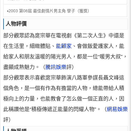
▪2003 第08屆 最佳劇情片男主角 孽子（獲獎）
人物評價
部分觀眾認為庹宗華在電視劇《第二次人生》中還是
在生活里，細緻體貼、
能顧家
、會做飯愛護家人，能
給家人和朋友溫暖的陽光男人，都是一位“暖男大叔”，
盡顯成熟魅力。（
騰訊娛樂
評）
部分觀眾表示喜歡庹宗華飾演八路軍參謀長聶文峰這
個角色，是一個有作為有擔當的人物，總能帶給人積
極向上的力量，也能教會了怎么做一個正直的人，因
此稱讚他是“積極傳遞正能量的閃耀人物”。（
網易娛樂
評）