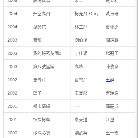
2005
愛情機器
柴華
連春利
2004
升空高飛
柯允飛-Gary
黃玉珊
2004
孤戀花
林三郎
曹瑞原
2003
畫魂
劉伯遠
關錦鵬
2003
我的秘密花園2
丁佳源
楊冠玉
2003
第八號當鋪
高峰
陳俊良
2002
曹雪芹
曹雪芹
王靜
2002
孽子
王夔龍
曹瑞原
2001
都市情緣
----
鄭基成
2001
神探柯藍
秦天送
江澄
2000
珍珠彩衣
劉武興
王一玫