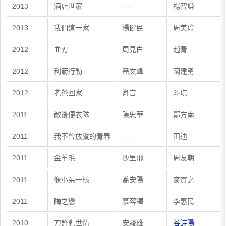
2013
酒店世家
----
楊智謙
2013
我們這一家
楊健民
周美玲
2012
血刃
周見白
趙青
2012
利箭行動
聶文峰
國建勇
2012
老爸回家
肖言
斗琪
2011
敵後便衣隊
陳忠華
鄭方南
2011
我不曾放縱的青春
----
田迪
2011
金羊毛
沙里飛
周友朝
2011
像小朵一樣
喬安陽
麥貫之
2011
陶之戀
慕容鐸
李惠民
2010
刀鋒亂世情
安駿雄
谷詩陽