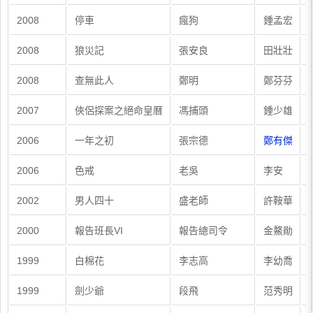
2008
停車
瘋狗
鍾孟宏
2008
狼災記
張安良
田壯壯
2008
查無此人
鄭明
鄭芬芬
2007
俠侶探案之絕命皇曆
馮捕頭
鍾少雄
2006
一年之初
張宗德
鄭有傑
2006
色戒
老吳
李安
2002
男人四十
盛老師
許鞍華
2000
報告班長VI
報告總司令
金鰲勛
1999
白棉花
李志高
李幼喬
1999
劍少爺
段飛
范秀明