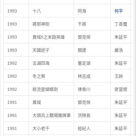
1993
十八
阿海
何平
1993
將邪神劍
干將
丁善璽
1993
異域II之末路英雄
鄧克保
朱延平
1993
天國逆子
關建
嚴浩
1992
五湖四海
董定湖
朱延平
1992
冬之祭
林志成
王帥
1992
新流星蝴蝶劍
律香川
麥當傑
1991
異域
鄧克保
朱延平
1991
大頭兵上戰場雜牌軍
洪隊長
朱延平
1991
大小老千
經紀人
朱延平