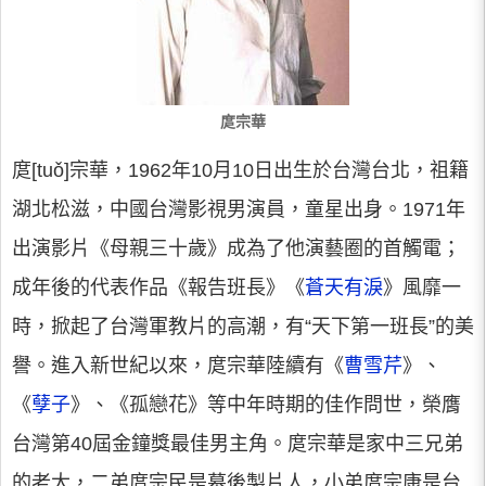
庹宗華
庹[tuǒ]宗華，1962年10月10日出生於台灣台北，祖籍
湖北松滋，中國台灣影視男演員，童星出身。1971年
出演影片《母親三十歲》成為了他演藝圈的首觸電；
成年後的代表作品《報告班長》《
蒼天有淚
》風靡一
時，掀起了台灣軍教片的高潮，有“天下第一班長”的美
譽。進入新世紀以來，庹宗華陸續有《
曹雪芹
》、
《
孽子
》、《孤戀花》等中年時期的佳作問世，榮膺
台灣第40屆金鐘獎最佳男主角。庹宗華是家中三兄弟
的老大，二弟庹宗民是幕後製片人，小弟庹宗康是台