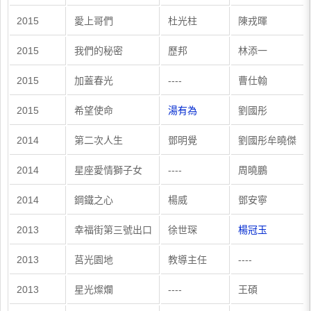
​2015
​愛上哥們
​杜光柱
​陳戎暉
​2015
我們的秘密
​歷邦
​林添一
​2015
​加蓋春光
​----
​曹仕翰
​2015
​希望使命
湯有為
​劉國彤
2014
第二次人生
鄧明覺
劉國彤牟曉傑
2014
星座愛情獅子女
----
周曉鵬
2014
鋼鐵之心
楊威
鄧安寧
2013
幸福街第三號出口
徐世琛
楊冠玉
2013
莒光園地
教導主任
----
2013
星光燦爛
----
王碩