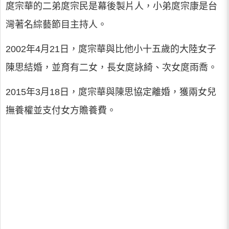
庹宗華的二弟庹宗民是幕後製片人，小弟庹宗康是台
灣著名綜藝節目主持人。
2002年4月21日，庹宗華與比他小十五歲的大陸女子
陳思結婚，並育有二女，長女庹詠綺、次女庹雨喬。
2015年3月18日，庹宗華與陳思協定離婚，獲兩女兒
撫養權並支付女方贍養費。