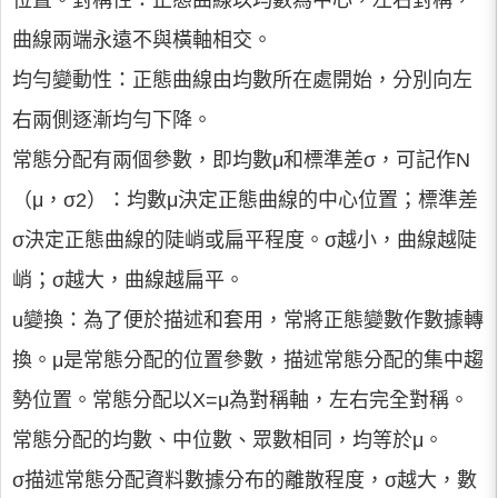
位置。對稱性：正態曲線以均數為中心，左右對稱，
曲線兩端永遠不與橫軸相交。
均勻變動性：正態曲線由均數所在處開始，分別向左
右兩側逐漸均勻下降。
常態分配有兩個參數，即均數μ和標準差σ，可記作N
（μ，σ2）：均數μ決定正態曲線的中心位置；標準差
σ決定正態曲線的陡峭或扁平程度。σ越小，曲線越陡
峭；σ越大，曲線越扁平。
u變換：為了便於描述和套用，常將正態變數作數據轉
換。μ是常態分配的位置參數，描述常態分配的集中趨
勢位置。常態分配以X=μ為對稱軸，左右完全對稱。
常態分配的均數、中位數、眾數相同，均等於μ。
σ描述常態分配資料數據分布的離散程度，σ越大，數