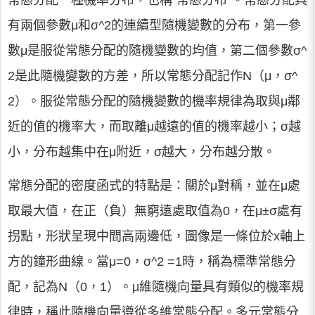
常態分配一種機率分布，也稱“常態分布”。常態分配具
有兩個參數μ和σ^2的連續型隨機變數的分布，第一參
數μ是服從常態分配的隨機變數的均值，第二個參數σ^
2是此隨機變數的方差，所以常態分配記作N（μ，σ^
2）。服從常態分配的隨機變數的機率規律為取與μ鄰
近的值的機率大，而取離μ越遠的值的機率越小；σ越
小，分布越集中在μ附近，σ越大，分布越分散。
常態分配的密度函式的特點是：關於μ對稱，並在μ處
取最大值，在正（負）無窮遠處取值為0，在μ±σ處有
拐點，形狀呈現中間高兩邊低，圖像是一條位於x軸上
方的鐘形曲線。當μ=0，σ^2 =1時，稱為標準常態分
配，記為N（0，1）。μ維隨機向量具有類似的機率規
律時，稱此隨機向量遵從多維常態分配。多元常態分