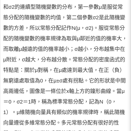
和σ2的連續型隨機變數的分布，第一參數μ是服從常
態分配的隨機變數的均值，第二個參數σ2是此隨機變
數的方差，所以常態分配記作N(μ，σ2)。服從常態分
配的隨機變數的機率規律為取與μ鄰近的值的機率大，
而取離μ越遠的值的機率越小；σ越小，分布越集中在
μ附近，σ越大，分布越分散。常態分配的密度函式的
特點是：關於μ對稱，在μ處達到最大值，在正（負）
無窮遠處取值為0，在μ±σ處有拐點。它的形狀是中間
高兩邊低，圖像是一條位於x軸上方的鐘形曲線。當μ
＝0，σ2＝1時，稱為標準常態分配，記為N（0，
1）。μ維隨機向量具有類似的機率規律時，稱此隨機
向量遵從多維常態分配。多元常態分配有很好的性