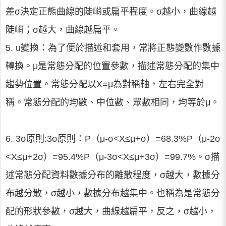
差σ決定正態曲線的陡峭或扁平程度。σ越小，曲線越
陡峭；σ越大，曲線越扁平。
5. u變換：為了便於描述和套用，常將正態變數作數據
轉換。μ是常態分配的位置參數，描述常態分配的集中
趨勢位置。常態分配以X=μ為對稱軸，左右完全對
稱。常態分配的均數、中位數、眾數相同，均等於μ。
6. 3σ原則:3σ原則：P（μ-σ<X≤μ+σ）=68.3%P（μ-2σ
<X≤μ+2σ）=95.4%P（μ-3σ<X≤μ+3σ）=99.7%。σ描
述常態分配資料數據分布的離散程度，σ越大，數據分
布越分散，σ越小，數據分布越集中。也稱為是常態分
配的形狀參數，σ越大，曲線越扁平，反之，σ越小，