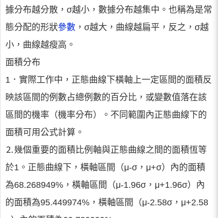
據分布越分散，σ越小，數據分布越集中。也稱為是常
態分配的形狀
參數
，σ越大，曲線越扁平，反之，σ越
小，曲線越瘦高。
面積分布
1．實際工作中，正態曲線下橫軸上一定區間的面積反
映該區間的例數占總例數的百分比，或變數值落在該
區間的機率（機率分布）。不同範圍內正態曲線下的
面積可用公式計算。
⒉幾個重要的面積比例軸與正態曲線之間的面積恆等
於1。正態曲線下，橫軸區間（μ-σ，μ+σ）內的面積
為68.268949%，橫軸區間（μ-1.96σ，μ+1.96σ）內
的面積為95.449974%，橫軸區間（μ-2.58σ，μ+2.58