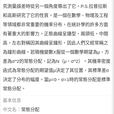
究測量誤差時從另一個角度導出了它。P.S.拉普拉斯
和高斯研究了它的性質。是一個在數學、物理及工程
等領域都非常重要的機率分布，在統計學的許多方面
有著重大的影響力。正態曲線呈鍾型，兩頭低，中間
高，左右對稱因其曲線呈鐘形，因此人們又經常稱之
為鐘形曲線。若隨機變數X服從一個數學期望為μ、方
差為σ^2的常態分配，記為N（μ，σ^2）。其機率密度
函式為常態分配的期望值μ決定了其位置，其標準差σ
決定了分布的幅度。當μ=0，σ=1時的常態分配是標準
常態分配。
基本信息
中文名：
常態分配