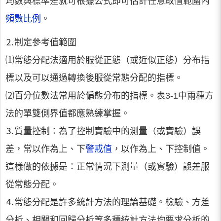
均數與標準差就可根據公式即可估計任意取值範圍內
頻數比例
。
⒉制定參考值範圍
⑴常態分配法適用於服從正態（或近似正態）分布指
標以及可以通過轉換後服從常態分配的指標。
⑵百分位數法常用於偏態分布的指標。表3-1中兩種方
法的單雙側界值都應熟練掌握。
⒊質量控制：為了控制實驗中的測量（或實驗）誤
差，常以作為上、下
警戒值
，以作為上、下控制值。
這樣做的依據是：正常情況下測量（或實驗）誤差服
從常態分配。
⒋常態分配是許多統計方法的理論基礎。檢驗、方差
分析、相關和回歸分析等多種統計方法均要求分析的