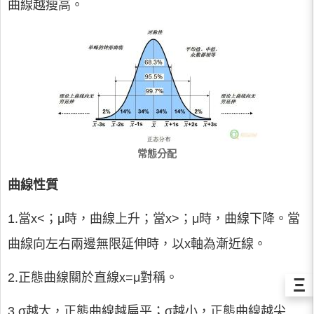
曲線越瘦高。
常態分配
曲線性質
1.當x<；μ時，曲線上升；當x>；μ時，曲線下降。當
曲線向左右兩邊無限延伸時，以x軸為漸近線。
2.正態曲線關於直線x=μ對稱。
Ξ
3.σ越大，正態曲線越扁平；σ越小，正態曲線越尖