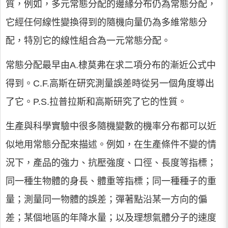
質，例如，多元常態分配的邊緣分布仍為常態分配，
它經任何線性變換得到的隨機向量仍為多維常態分
配，特別它的線性組合為一元常態分配。
常態分配最早由A.棣莫弗在求二項分布的漸近公式中
得到。C.F.高斯在研究測量誤差時從另一個角度導出
了它。P.S.拉普拉斯和高斯研究了它的性質。
生產與科學實驗中很多隨機變數的機率分布都可以近
似地用常態分配來描述。例如，在生產條件不變的情
況下，產品的強力、抗壓強度、口徑、長度等指標；
同一種生物體的身長、體重等指標；同一種種子的重
量；測量同一物體的誤差；彈著點沿某一方向的偏
差；某個地區的年降水量；以及理想氣體分子的速度