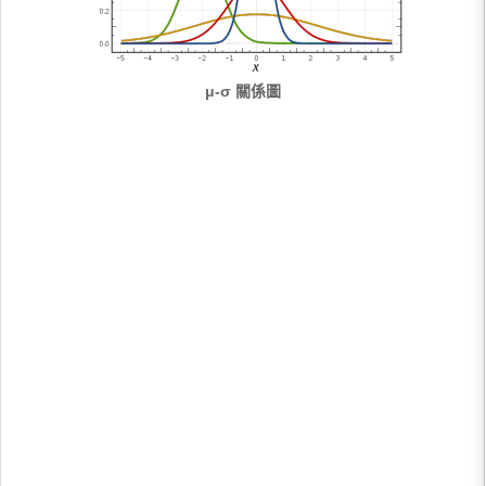
μ-σ 關係圖