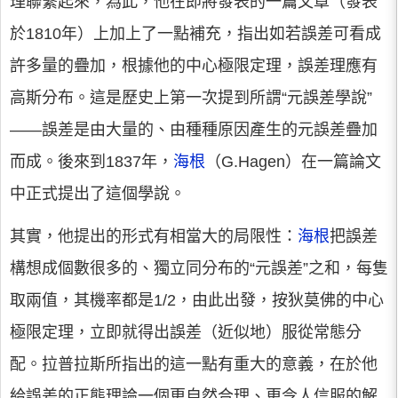
理聯繫起來，為此，他在即將發表的一篇文章（發表
於1810年）上加上了一點補充，指出如若誤差可看成
許多量的疊加，根據他的中心極限定理，誤差理應有
高斯分布。這是歷史上第一次提到所謂“元誤差學說”
——誤差是由大量的、由種種原因產生的元誤差疊加
而成。後來到1837年，
海根
（G.Hagen）在一篇論文
中正式提出了這個學說。
其實，他提出的形式有相當大的局限性：
海根
把誤差
構想成個數很多的、獨立同分布的“元誤差”之和，每隻
取兩值，其機率都是1/2，由此出發，按狄莫佛的中心
極限定理，立即就得出誤差（近似地）服從常態分
配。拉普拉斯所指出的這一點有重大的意義，在於他
給誤差的正態理論一個更自然合理、更令人信服的解