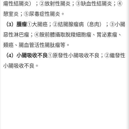
瘍性結腸炎）；②放射性腸炎；③缺血性結腸炎；④
憩室炎；⑤尿毒症性腸炎。
（3）腫瘤
①大腸癌；②結腸腺瘤病（息肉）；③小腸
惡性淋巴瘤；④胺前體攝取脫羧細胞瘤、胃泌素瘤、
類癌、腸血管活性腸肽瘤等。
（4）小腸吸收不良
①原發性小腸吸收不良；②繼發性
小腸吸收不良。