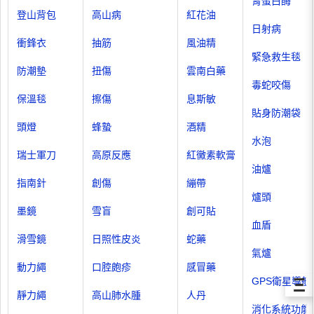
胃蛋白酶
登山背包
高山病
紅花油
日射病
衝鋒衣
抽筋
風油精
緊急救生毯
防潮墊
扭傷
雲南白藥
毒蛇咬傷
保溫毯
擦傷
息斯敏
貼身防潮袋
頭燈
蜂蟄
酒精
水泡
瑞士軍刀
高原反應
紅黴素軟膏
油爐
指南針
創傷
繃帶
爐頭
墨鏡
雪盲
創可貼
血盾
滑雪鏡
日照性皮炎
蛇藥
氣爐
動力繩
口腔皰疹
感冒藥
Ξ
GPS衛星導航
靜力繩
高山肺水腫
人丹
消化系統功能