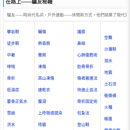
在路上——驢友秘籍
驢友——時尚代名詞，戶外運動——休閒新方式。他們拋棄了現代文
攀岩鞋
曬傷
護膝
空難
徒步鞋
熱昏厥
鼻衄
沙灘鞋
中暑
暈厥
心肺復甦術
溺水
哮喘
凍傷
肋骨骨折
地震
骨折
高山凍傷
傷者搬運法
土石流
低溫症
速乾衣
快速止血法
衝鋒褲
藿香正氣水
腹瀉
骨折固定術
火種
雪崩
上呼吸道感染
包紮法
帳篷
洪水
痔瘡
登山鞋