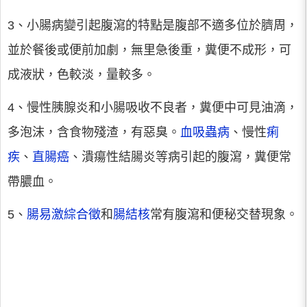
3、小腸病變引起腹瀉的特點是腹部不適多位於臍周，
並於餐後或便前加劇，無里急後重，糞便不成形，可
成液狀，色較淡，量較多。
4、慢性胰腺炎和小腸吸收不良者，糞便中可見油滴，
多泡沫，含食物殘渣，有惡臭。
血吸蟲病
、慢性
痢
疾
、
直腸癌
、潰瘍性結腸炎等病引起的腹瀉，糞便常
帶膿血。
5、
腸易激綜合徵
和
腸結核
常有腹瀉和便秘交替現象。