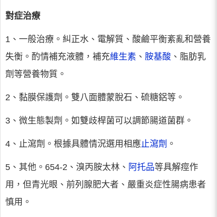
對症治療
1、一般治療。糾正水、電解質、酸鹼平衡紊亂和營養
失衡。酌情補充液體，補充
維生素
、
胺基酸
、脂肪乳
劑等營養物質。
2、黏膜保護劑。雙八面體蒙脫石、硫糖鋁等。
3、微生態製劑。如雙歧桿菌可以調節腸道菌群。
4、止瀉劑。根據具體情況選用相應
止瀉劑
。
5、其他。654-2、溴丙胺太林、
阿托品
等具解痙作
用，但青光眼、前列腺肥大者、嚴重炎症性腸病患者
慎用。