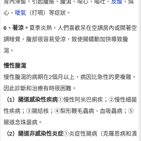
胃內滯留，引起腹脹、腹瀉、噁心、嘔吐、
反酸
、燒
心、
噯氣
（打嗝）等症狀。
6、著涼。
夏季炎熱，人們喜歡呆在空調房內或開著空
調睡覺，腹部很容易受涼，致使腸蠕動加快導致腹
瀉。
慢性腹瀉
慢性腹瀉的病期在2個月以上，病因比急性的更複雜，
因此診斷和治療有時很困難。
（1）腸道感染性疾病
①慢性阿米巴痢疾；②慢性細菌
性疾病；③腸結核；④梨形鞭毛蟲病、血吸蟲病；⑤
腸道念珠菌病。
（2）腸道非感染性炎症
①炎症性腸病（克羅恩病和潰