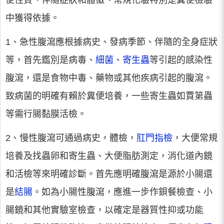
便性質、伴隨症狀和體徵、常規化驗特別是糞便檢驗
中獲得依據。
1、急性腹瀉應根據病史、發病季節、伴隨的全身症狀
等，首先鑑別是病毒、
細菌
、
寄生蟲
等引起的感染性
腹瀉，還是食物中毒、藥物或其他疾病引起的腹瀉。
致病菌的明確有賴於糞便培養，一些寄生蟲如賈第蟲
等需行腸黏膜活檢。
2、慢性腹瀉可通過病史，體檢，
肛門指檢
，大便常規
培養及找蟲卵和寄生蟲、大便脂肪測定，消化道內鏡
和活檢等來明確診斷。首先應明確腹瀉是源於小腸還
是
結腸
。如為小腸性腹瀉，應進一步作鋇餐檢查、小
腸鏡和其他實驗室檢查，以確定是器質性抑或功能