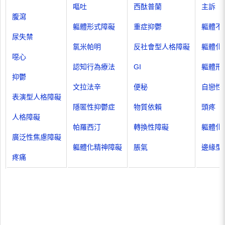
嘔吐
西酞普蘭
主訴
腹瀉
軀體形式障礙
重症抑鬱
軀體不
尿失禁
氯米帕明
反社會型人格障礙
軀體化
噁心
認知行為療法
GI
軀體形
抑鬱
文拉法辛
便秘
自戀性
表演型人格障礙
隱匿性抑鬱症
物質依賴
頭疼
人格障礙
帕羅西汀
轉換性障礙
軀體化
廣泛性焦慮障礙
軀體化精神障礙
脹氣
邊緣型
疼痛