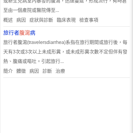
或新生兒病室內暴發的腹瀉，迅速蔓延，形成流行，有時甚
至由一個產院或醫院傳至...
概述 病因 症狀與診斷 臨床表現 檢查事項
旅行者
腹瀉
病
旅行者腹瀉(travelersdiarrhea)系指在旅行期間或旅行後，每
天有3次或3次以上未成形糞，或未成形糞次數不定但伴有發
熱、腹痛或嘔吐。引起旅行...
簡介 體徵 病因 診斷 治療