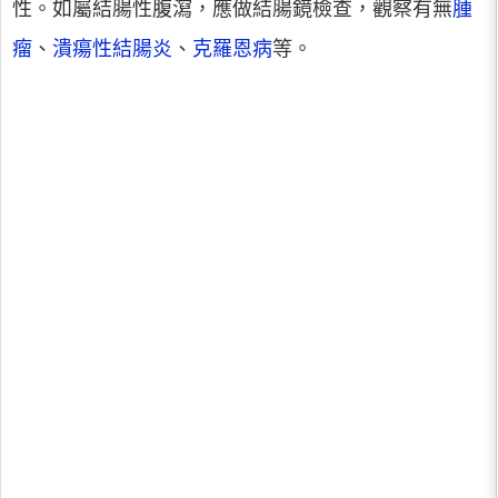
性。如屬結腸性腹瀉，應做結腸鏡檢查，觀察有無
腫
瘤
、
潰瘍性結腸炎
、
克羅恩病
等。