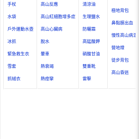
手杖
高山反應
清涼油
極地背包
水袋
高山紅細胞增多症
生理鹽水
鼻黏膜出血
戶外運動水壺
高山心臟病
防曬霜
慢性高山病混
冰抓
脫水
高錳酸鉀
營地燈
緊急救生衣
暈車
硝酸甘油
徒步背包
雪套
熱衰竭
雙重靴
高山昏迷
抓絨衣
熱痙攣
雷擊