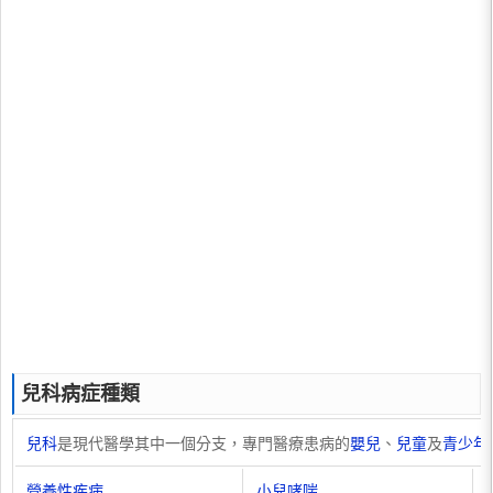
兒科病症種類
兒科
是現代醫學其中一個分支，專門醫療患病的
嬰兒
、
兒童
及
青少年
營養性疾病
小兒哮喘