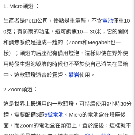
1. Micro頭燈 ：
生產者是Petzl公司，優點是重量輕，不含
電池
僅重10
0克；有防雨的功能，還可調焦10— 30米；它的開關
和調焦系統是連成一體的（Zoom和Megabelt也一
樣）；頭燈的后座配有備用燈泡，這樣即使在野外使
用時發生燈泡毀壞的時候也不至於使自己消失在黑暗
中。這款頭燈適合於露營、
攀岩
使用。
2.Zoom頭燈：
這是世界上最通用的一款頭燈，可持續使用9小時30分
鐘，需要配備3節
5號電池
。Micro的電池盒在燈座後
面，而Zoom的電池盒在頭帶上，置於腦後，這樣就不