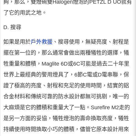
夠，那么，雙燈碗雙Halogen燈泡的PETZL D UO就有
了它的用武之地。
D. 搜尋
如果是用於
戶外救援
、搜尋使用，無疑亮度、射程是
擺在第一位的，那么通常會做出兩種犧牲的選擇，犧
牲重量和體積，Maglite 6D或6C可能是過去二十年里
世界上最經典的警用燈具了，6節C電或D電串聯，保
證了極高的亮度、射程和充足的使用時間，結實的鋁
合金材料和傳統可靠的防水設計都無可挑剔，唯一的
大麻煩是它的體積和重量大了一點。Surefire M2走的
是另一方面的妥協，犧牲燈泡的壽命換取亮度，犧牲
持續使用時間換取小巧的體積，儘管它原本設計用來