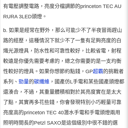
有電壓調整電路，亮度分檔調節的princeton TEC AU
RURA 3LED頭燈。
b. 如果是經常在野外，那么可能少不了半夜冒雨趕山
路的經歷，這種情況下就少不了一隻有足夠亮度的白
熾光源燈具，防水性和可靠性較好，比較省電，射程
較遠是你優先需要考慮的，總之你需要的是一支均衡
性較好的燈具。如果你想節約點錢，GP
超霸
的挑戰者
系列、
勁量
的
碳纖維
，國產仿L手電和某些國產頭燈都
還湊合，不過，其重量體積相對於其亮度實在是太大
了點，其實再多花些錢，你會發現特別小巧輕量可靠
亮度高的princeton TEC 40潛水手電和手電頭燈兩用
照明時間長的Petzl SAXO是這個級別中很不錯的選