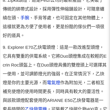
8. Zipka頭燈：這是Petzl公司的最新產品，它突破了
傳統的綁帶式設計，採用彈性伸縮鏈設計，可隨意纏
繞在頭、
手腕
、手背等處，也可固定在其他物體上，
這樣就更為方便了使用者，更是扮酷的傢伙們一項很
好的道具。
9. Explorer E70乙炔電頭燈：這是一款改進型頭燈，
它具有雙重的供電系統。它將Duo頭燈集成在較輕的E
crin Roc頭盔上。在Duo頭燈具備的雙燈頭上可選擇其
一使用，並可調節燈光的強弱。在正常情況下，乙炔
燈是你的主要光源，而
電氣燈
作為附加光，二者相互
補充使燈的使用時間更長，同時具有較大的靈活性。
與該款頭燈配套使用的ARIANE E50乙炔發電器是一
套長時間的
乙炔發電機
，可裝載乙炔碳化物400克。它