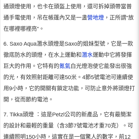
通頭燈使用，也卡在頭盔上使用，還可拆掉頭帶當普
通手電使用，吊在帳篷內又是一盞
營地燈
，正所謂“放
在哪裡哪裡亮”。
6. Saxo Aqua潛水頭燈是Saxo的姐妹型號，它是一款
徹底防水的頭燈，在水上運動和
潛水
運動中它將發揮
巨大的作用。它特有的
氪氣
白光燈泡使它能發出很強
的光，有效照射距離可達50米。4節5號電池可連續使
用9小時，它的開關有鎖定功能，可防止意外將頭燈打
開，從而節約電池。
7. Tikka頭燈 ：這是Petzl公司的新產品，它有最簡潔
的設計和最輕的重量（含3節7號電池才重70克）。可
連續照明150小時，這實在是一個驚人的數字，前12