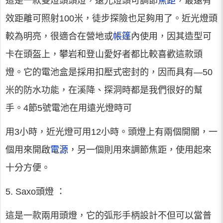
這是一款雙燈頭頭燈，遠光燈頭可調節
焦距
，最遠有
效距離可照射100米，徒步探險也足夠用了。近光燈頭
較為明亮，很適合在營地或
帳篷
內使用，因其造型可
卡在頭盔上，攀岩和登山愛好者都比較喜歡這款頭
燈。它的電池盒是採用扣壓式密封的，因而具有—50
米的防水功能，在溪降、探洞時都是我們很好的幫
手。4節5號電池在用遠光燈時可
用3小時，近光燈可用12小時。頭燈上有兩個開關，一
個用來開啟
電源
，另一個則用來調節焦距，使用起來
十分方便。
5. Saxo頭燈 ：
這是一款兩用頭燈，它的弧形手柄設計不但可以當普