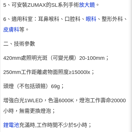
5、可安裝ZUMAX的SL系列手術
放大鏡
。
6、適用科室：耳鼻喉科、口腔科、
眼科
、整形外科、
皮膚科
等。
二、技術參數
420mm處照明光斑（可變光欄）20-100mm；
250mm工作距離處物面照度≥15000lx；
頭燈（不包括頭箍）69g；
增強白光1WLED，色溫6000K，燈泡工作壽命20000
小時，無需更換燈泡；
鋰電池
充滿時,工作時間不少於5小時；