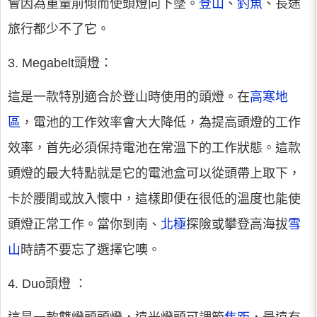
會因為重量前傾而使頭燈向下墜。
登山
、
釣魚
、長途
旅行都少不了它。
3. Megabelt頭燈：
這是一款特別適合於登山時使用的頭燈。在
高寒地
區
，電池的工作效率會大大降低，為提高頭燈的工作
效率，首先必須保持電池在常溫下的工作狀態。這款
頭燈的最大特點就是它的電池盒可以從頭帶上取下，
卡於腰間或放入懷中，這樣即便在很低的溫度也能使
頭燈正常工作。當你到南、
北極
探險或攀登高海拔
雪
山
時請不要忘了選擇它噢。
4. Duo頭燈 ：