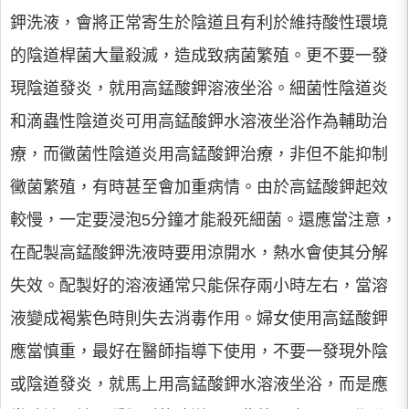
鉀洗液，會將正常寄生於陰道且有利於維持酸性環境
的陰道桿菌大量殺滅，造成致病菌繁殖。更不要一發
現陰道發炎，就用高錳酸鉀溶液坐浴。細菌性陰道炎
和滴蟲性陰道炎可用高錳酸鉀水溶液坐浴作為輔助治
療，而黴菌性陰道炎用高錳酸鉀治療，非但不能抑制
黴菌繁殖，有時甚至會加重病情。由於高錳酸鉀起效
較慢，一定要浸泡5分鐘才能殺死細菌。還應當注意，
在配製高錳酸鉀洗液時要用涼開水，熱水會使其分解
失效。配製好的溶液通常只能保存兩小時左右，當溶
液變成褐紫色時則失去消毒作用。婦女使用高錳酸鉀
應當慎重，最好在醫師指導下使用，不要一發現外陰
或陰道發炎，就馬上用高錳酸鉀水溶液坐浴，而是應