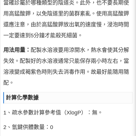
當確診屬於哪種類型的陰道炎。此外，也不要長期使
用高錳酸鉀，以免陰道里的菌群紊亂。使用高錳酸鉀
還應注意，由於高錳酸鉀放出氧的速度慢，浸泡時間
一定要達到5分鐘才能殺死細菌。
用法用量：
配製水溶液要用涼開水，熱水會使其分解
失效。配製好的水溶液通常只能保存兩小時左右，當
溶液變成褐紫色時則失去消毒作用。故最好能隨用隨
配。
計算化學數據
1、疏水參數計算參考值（XlogP）：無。
2、氫鍵供體數量：0