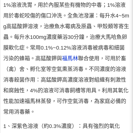
1%溶液洗胃，用於內服某些有機物的中毒；1%溶液
用於毒蛇咬傷的傷口沖洗。全魚池潑灑：每升水4~5m
g高錳酸鉀溶液，治療魚水霉病及原蟲、甲殼類等寄生
蟲。每升水100mg濃度藥浴30分鐘，治療大馬哈魚卵
膜軟化症。常用0.1%~0.12%溶液消毒被病毒和細菌
污染的蜂箱。高錳酸鉀與
福馬林
聯合使用，可用於畜
（禽）舍、孵化室等空氣熏蒸消毒。不同濃度的溶液
消毒殺菌作用：高錳酸鉀高濃度溶液對組織有刺激性
和腐蝕性，4%的溶液可消毒飼槽等用具。利用其氧化
性能加速福馬林蒸發，可作空氣消毒，為家庭必備的
常用消毒藥。
1、深紫色溶液（約0.3%濃度）：具有強烈的氧化