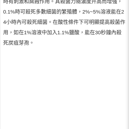
時有刺激和腐蝕作用。其殺菌力隨濃度升高而增強，
0.1%時可殺死多數細菌的繁殖體，2%~5%溶液能在2
4小時內可殺死細菌。在酸性條件下可明顯提高殺菌作
用，如在1%溶液中加入1.1%鹽酸，能在30秒鐘內殺
死炭疽芽孢。