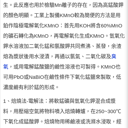
生。此反應也用於檢驗Mn離子的存在，因為高錳酸鉀
的顏色明顯。工業上製備KMnO較為簡便的方法是用
鉑作陰極電解氧化KMnO：首先用KOH將含60%MnO
的礦石轉化為KMnO，再電解氧化生成KMnO。氫氧化
鉀水溶液加二氧化錳和氯酸鉀共同煮沸、蒸發，余渣
熔為漿狀後用水浸漬，再通以氯氣、二氧化碳及
臭
氧
，或用電解錳酸鹽的鹼性溶液也可製得。KMnO也
可用PbO或NaBiO在鹼性條件下氧化錳鹽來製取，低
濃度鹼有利於錳的形成。
1、焙燒法-電解法：將軟錳礦與氫氧化鉀混合成漿
料，用壓縮空氣將物料噴入焙燒轉爐，在250~300℃
下氧化成錳酸鉀。焙燒物用稀鹼液或洗滌水浸取，經