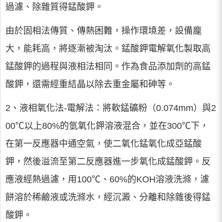
過濾、除雜質得錳酸鉀。
由於固相法傳質、傳熱困難，操作環境差，設備龐
大，能耗高，將逐漸被淘汰。錳酸鉀電解氧化製取高
錳酸鉀的過程與液相法相同。作為食品添加劑的高錳
酸鉀，還需經重結晶以除去重金屬和砷等。
2、液相氧化法-電解法：將軟錳礦粉（0.074mm）與2
00℃以上80%的氫氧化鉀溶液混合，並在300℃下，
在第一反應器中通空氣，使二氧化錳氧化成亞錳酸
鉀，然後溢流至第二反應器進一步氧化成錳酸鉀。反
應液經熱過濾，用100℃、60%的KOH溶液洗滌，濾
餅溶於稀鹼液或洗滌水，經沉澱、分離和除雜後得錳
酸鉀。