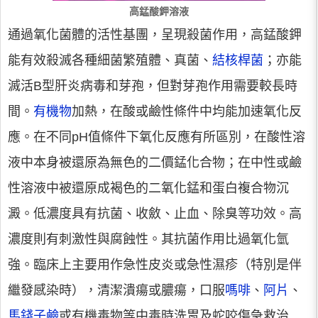
高錳酸鉀溶液
通過氧化菌體的活性基團，呈現殺菌作用，高錳酸鉀
能有效殺滅各種細菌繁殖體、真菌、
結核桿菌
；亦能
滅活B型肝炎病毒和芽孢，但對芽孢作用需要較長時
間。
有機物
加熱，在酸或鹼性條件中均能加速氧化反
應。在不同pH值條件下氧化反應有所區別，在酸性溶
液中本身被還原為無色的二價錳化合物；在中性或鹼
性溶液中被還原成褐色的二氧化錳和蛋白複合物沉
澱。低濃度具有抗菌、收斂、止血、除臭等功效。高
濃度則有刺激性與腐蝕性。其抗菌作用比過氧化氫
強。臨床上主要用作急性皮炎或急性濕疹（特別是伴
繼發感染時），清潔潰瘍或膿瘍，口服
嗎啡
、
阿片
、
馬錢子鹼
或有機毒物等中毒時洗胃及蛇咬傷急救治