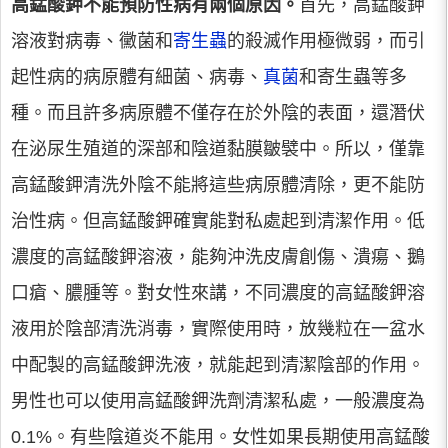
高錳酸鉀不能預防性病有兩個原因。
首先，高錳酸鉀
溶液對病毒、黴菌和
寄生蟲
的殺滅作用極微弱，而引
起性病的病原體有細菌、病毒、
真菌
和寄生蟲等多
種。而且許多病原體不僅存在於外陰的表面，還潛伏
在泌尿生殖道的深部和陰道黏膜皺襞中。所以，僅靠
高錳酸鉀清洗外陰不能將這些病原體清除，更不能防
治性病。但高錳酸鉀確實能對私處起到清潔作用。低
濃度的高錳酸鉀溶液，能夠沖洗皮膚創傷、潰瘍、鵝
口瘡、膿腫等。對女性來講，不同濃度的高錳酸鉀溶
液用於陰部清洗消毒，實際使用時，放幾粒在一盆水
中配製的高錳酸鉀洗液，就能起到清潔陰部的作用。
男性也可以使用高錳酸鉀洗劑清潔私處，一般濃度為
0.1%。有些陰道炎不能用。女性如果長期使用高錳酸