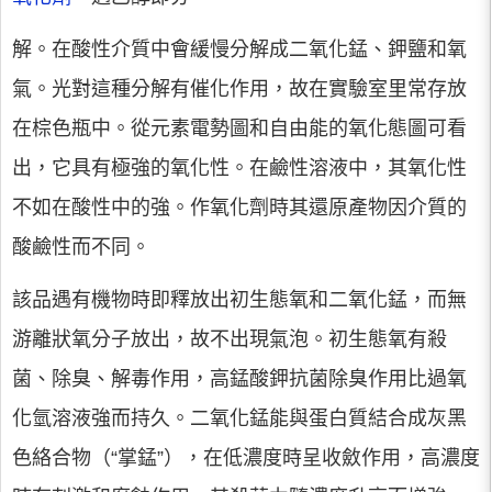
解。在酸性介質中會緩慢分解成二氧化錳、鉀鹽和氧
氣。光對這種分解有催化作用，故在實驗室里常存放
在棕色瓶中。從元素電勢圖和自由能的氧化態圖可看
出，它具有極強的氧化性。在鹼性溶液中，其氧化性
不如在酸性中的強。作氧化劑時其還原產物因介質的
酸鹼性而不同。
該品遇有機物時即釋放出初生態氧和二氧化錳，而無
游離狀氧分子放出，故不出現氣泡。初生態氧有殺
菌、除臭、解毒作用，高錳酸鉀抗菌除臭作用比過氧
化氫溶液強而持久。二氧化錳能與蛋白質結合成灰黑
色絡合物（“掌錳”），在低濃度時呈收斂作用，高濃度