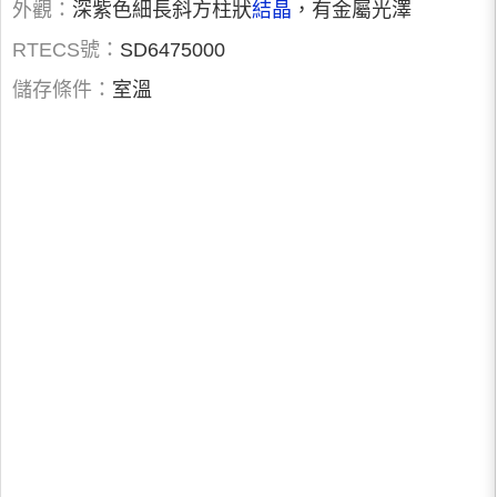
外觀：
深紫色細長斜方柱狀
結晶
，有金屬光澤
RTECS號：
SD6475000
儲存條件：
室溫