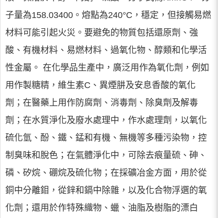
子量為158.03400。熔點為240°C，穩定，但接觸易燃
材料可能引起火災。要避免的物質包括還原劑、強
酸、有機材料、易燃材料、過氧化物、醇類和化學活
性金屬。 在化學品生產中，廣泛用作為氧化劑，例如
用作製糖精，維生素C、異煙肼及安息香酸的氧化
劑；在醫藥上用作防腐劑、消毒劑、除臭劑及解毒
劑；在水質淨化及廢水處理中，作水處理劑，以氧化
硫化氫、酚、鐵、錳和有機、無機等多種污染物，控
制臭味和脫色；在氣體淨化中，可除去痕量硫、砷、
磷、矽烷、硼烷及硫化物；在採礦冶金方面，用於從
銅中分離鉬，從鋅和鎘中除雜，以及化合物浮選的氧
化劑；還用於作特殊織物、蠟、油脂及樹脂的漂白