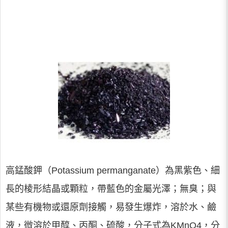
高錳酸鉀（Potassium permanganate）為黑紫色、細
長的棱形結晶或顆粒，帶藍色的金屬光澤；無臭；與
某些有機物或還原劑接觸，易發生爆炸，溶於水、鹼
液，微溶於甲醇、丙酮、硫酸，分子式為KMnO4，分