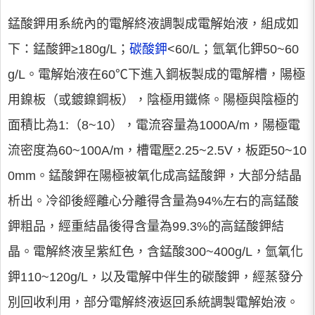
錳酸鉀用系統內的電解終液調製成電解始液，組成如
下：錳酸鉀≥180g/L；
碳酸鉀
<60/L；氫氧化鉀50~60
g/L。電解始液在60℃下進入鋼板製成的電解槽，陽極
用鎳板（或鍍鎳鋼板），陰極用鐵條。陽極與陰極的
面積比為1:（8~10），電流容量為1000A/m，陽極電
流密度為60~100A/m，槽電壓2.25~2.5V，板距50~10
0mm。錳酸鉀在陽極被氧化成高錳酸鉀，大部分結晶
析出。冷卻後經離心分離得含量為94%左右的高錳酸
鉀粗品，經重結晶後得含量為99.3%的高錳酸鉀結
晶。電解終液呈紫紅色，含錳酸300~400g/L，氫氧化
鉀110~120g/L，以及電解中伴生的碳酸鉀，經蒸發分
別回收利用，部分電解終液返回系統調製電解始液。