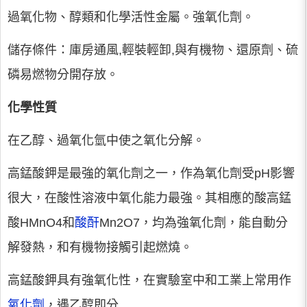
過氧化物、醇類和化學活性金屬。強氧化劑。
儲存條件：庫房通風,輕裝輕卸,與有機物、還原劑、硫
磷易燃物分開存放。
化學性質
在乙醇、過氧化氫中使之氧化分解。
高錳酸鉀是最強的氧化劑之一，作為氧化劑受pH影響
很大，在酸性溶液中氧化能力最強。其相應的酸高錳
酸HMnO4和
酸酐
Mn2O7，均為強氧化劑，能自動分
解發熱，和有機物接觸引起燃燒。
高錳酸鉀具有強氧化性，在實驗室中和工業上常用作
氧化劑
，遇乙醇即分