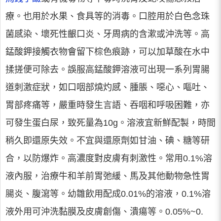
療。也用於水果、食具等的消毒。口腔用於白色念珠
菌感染、壞死性齦口炎、牙周病的含漱或沖洗等。高
錳酸鉀接觸衣物會留下棕色痕跡，可以加草酸在水中
揉搓便可除去。誤服高錳酸鉀溶液可出現一系列胃腸
道刺激症狀，如口咽部燒灼感、腫脹、噁心、嘔吐、
胃部疼痛等，嚴重時發生言語、吞咽和呼吸困難，亦
可發生蛋白尿，致死量為10g。溶液宜新鮮配製，時間
稍久即還原失效。不宜與還原劑如甘油、碘、糖等研
合，以防爆炸。高濃度對皮膚有刺激性。常用0.1%溶
液內服，治療牛和羊前胃弛緩、馬及其他動物急性胃
腸炎、腹瀉等。幼雛飲用配成0.01%的溶液，0.1%溶
液外用可沖洗黏膜及皮膚創傷、潰瘍等。0.05%~0.