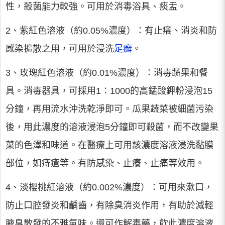
性，殺菌能力較強。可用於消毒浴具、痰盂。
2、紫紅色溶液（約0.05%濃度）：有止癢、消炎和防
感染擴散之用，可用於浸洗
足癬
。
3、玫瑰紅色溶液（約0.01%濃度）：消毒蔬果和餐
具。消毒器具，可採用1∶1000的高錳酸鉀粉浸泡15
分鐘，再用流水沖洗乾淨即可。瓜果蔬菜被細菌污染
後，用此濃度的溶液浸泡5分鐘即可殺菌，而不改變果
菜的色澤和味道。在醫療上可用該濃度溶液浸洗黏膜
部位，如痔瘡等。有防感染、止癢、止痛等效用。
4、淡櫻桃紅溶液（約0.002%濃度）：可用來漱口，
防止口腔發炎和齲齒，有除臭消炎作用，有助於減輕
腋臭散發的不雅氣味。還可作解毒藥，飲此濃度溶液