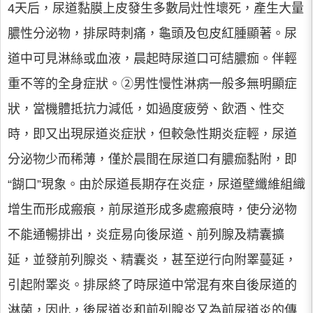
4天后，尿道黏膜上皮發生多數局灶性壞死，產生大量
膿性分泌物，排尿時刺痛，龜頭及包皮紅腫顯著。尿
道中可見淋絲或血液，晨起時尿道口可結膿痂。伴輕
重不等的全身症狀。②男性慢性淋病一般多無明顯症
狀，當機體抵抗力減低，如過度疲勞、飲酒、性交
時，即又出現尿道炎症狀，但較急性期炎症輕，尿道
分泌物少而稀薄，僅於晨間在尿道口有膿痂黏附，即
“餬口”現象。由於尿道長期存在炎症，尿道壁纖維組織
增生而形成瘢痕，前尿道形成多處瘢痕時，使分泌物
不能通暢排出，炎症易向後尿道、前列腺及精囊擴
延，並發前列腺炎、精囊炎，甚至逆行向附睪蔓延，
引起附睪炎。排尿終了時尿道中常混有來自後尿道的
淋菌，因此，後尿道炎和前列腺炎又為前尿道炎的傳