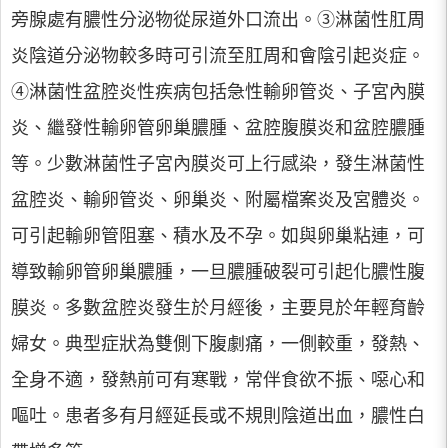
旁腺處有膿性分泌物從尿道外口流出。③淋菌性肛周
炎陰道分泌物較多時可引流至肛周和會陰引起炎症。
④淋菌性盆腔炎性疾病包括急性輸卵管炎、子宮內膜
炎、繼發性輸卵管卵巢膿腫、盆腔腹膜炎和盆腔膿腫
等。少數淋菌性子宮內膜炎可上行感染，發生淋菌性
盆腔炎、輸卵管炎、卵巢炎、附屬檔案炎及宮體炎。
可引起輸卵管阻塞、積水及不孕。如與卵巢粘連，可
導致輸卵管卵巢膿腫，一旦膿腫破裂可引起化膿性腹
膜炎。多數盆腔炎發生於月經後，主要見於年輕育齡
婦女。典型症狀為雙側下腹劇痛，一側較重，發熱、
全身不適，發熱前可有寒戰，常伴食欲不振、噁心和
嘔吐。患者多有月經延長或不規則陰道出血，膿性白