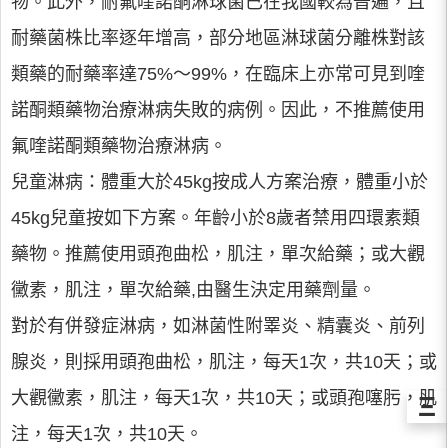
物。此外，耐氟喹諾酮淋球菌已在我國較為普遍，且
耐藥菌株比率逐年增高，部分地區淋球菌分離株對該
類藥的耐藥率達75%～99%，在臨床上亦常可見到喹
諾酮類藥物治療淋病失敗的病例。因此，不推薦使用
氟喹諾酮類藥物治療淋病。
兒童淋病：體重大於45kg按成人方案治療，體重小於
45kg兒童按如下方案。年齡小於8歲者禁用四環素類
藥物。推薦使用頭孢曲松，肌注，單次給藥；或大觀
黴素，肌注，單次給藥,由醫生決定用藥劑量。
對於有併發症淋病，如淋菌性附睪炎、精囊炎、前列
腺炎，則採用頭孢曲松，肌注，每天1次，共10天；或
大觀黴素，肌注，每天1次，共10天；或頭孢噻肟，肌
Ξ
注，每天1次，共10天。