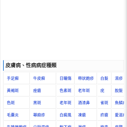
皮膚病、性病病症種類
手足癬
牛皮癬
日曬傷
帶狀皰疹
白髮
濕疹
黃褐斑
痤瘡
色素斑
老年斑
疣
脫髮
色斑
黑斑
老年斑
酒渣鼻
雀斑
魚鱗病
毛囊炎
蕁麻疹
白癜風
凍瘡
疥瘡
愛滋病