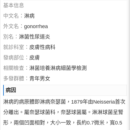
基本信息
中文名：
淋病
外文名：
gonorrhea
別名：
淋菌性尿道炎
就診科室：
皮膚性病科
發病部位：
皮膚
相關檢查：
淋菌培養淋病細菌學檢測
多發群體：
青年男女
病因
淋病的病原體即淋病奈瑟菌，1879年由Neisseria首次
分離出。屬奈瑟球菌科，奈瑟球菌屬。淋淋球菌呈腎
形，兩個凹面相對，大小一致，長約0.7微米，寬0.5