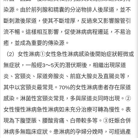
染源。由於前列腺和精囊的分泌物排人後尿道，並不
斷刺激後尿道，使其不斷增厚，反過來又影響腺管引
流不暢。這樣相互影響，促使淋病病程遷延，不易治
癒，並成為重要的傳染源。
（2）女性淋病①女性急性淋病感染後開始症狀輕微或
無症狀，一般經3～5天的潛伏期後，相繼出現尿道
炎、宮頸炎、尿道旁腺炎、前庭大腺炎及直腸炎等，
其中以宮頸炎最常見。70%的女性淋病患者存在尿道
感染。淋菌性宮頸炎常見，多與尿道炎同時出現。②
女性慢性淋病急性淋病如未充分治療可轉為慢性。表
現為下腹墜脹、腰酸背痛、白帶較多等。③妊娠合併
淋病多無臨床症狀。患淋病的孕婦分娩時，可經過產