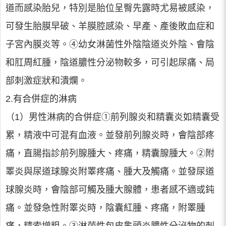
道而感染胎兒，特別是胎位呈臀先露時尤易被感染，
可發生胎膜早破、羊膜腔感染、早產、產後敗血症和
子宮內膜炎等。④幼女淋菌性外陰陰道炎外陰、會陰
和肛周紅腫，陰道膿性分泌物較多，可引起尿痛、局
部刺激症狀和潰爛。
2.有合併症的淋病
（1）男性淋病的合併症①前列腺炎和精囊炎如精囊受
累，精液中可混有血液。並發前列腺炎時，會陰部疼
痛，直腸指診前列腺腫大、疼痛，精囊腺腫大。②附
睪炎與尿道球腺炎附睪疼痛、腫大及觸痛。並發尿道
球腺炎時，會陰部可觸及腫大腺體，患者感不適或鈍
痛。並發急性附睪炎時，陰囊紅腫、疼痛，附睪腫