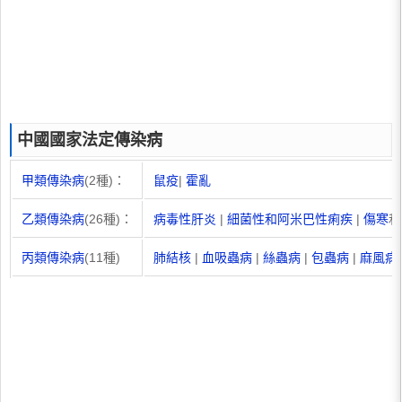
中國國家法定傳染病
甲類傳染病
(2種)：
鼠疫
|
霍亂
乙類傳染病
(26種)：
病毒性肝炎
|
細菌性和阿米巴性痢疾
|
傷寒
和
丙類傳染病
(11種)
肺結核
|
血吸蟲病
|
絲蟲病
|
包蟲病
|
麻風病