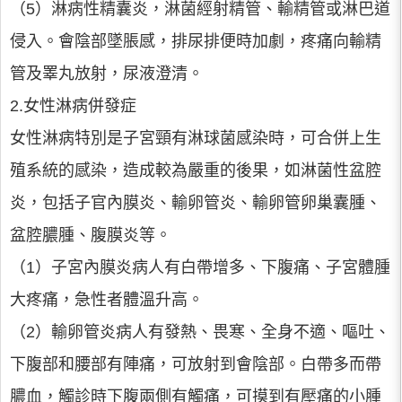
（5）淋病性精囊炎，淋菌經射精管、輸精管或淋巴道
侵入。會陰部墜脹感，排尿排便時加劇，疼痛向輸精
管及睪丸放射，尿液澄清。
2.女性淋病併發症
女性淋病特別是子宮頸有淋球菌感染時，可合併上生
殖系統的感染，造成較為嚴重的後果，如淋菌性盆腔
炎，包括子官內膜炎、輸卵管炎、輸卵管卵巢囊腫、
盆腔膿腫、腹膜炎等。
（1）子宮內膜炎病人有白帶增多、下腹痛、子宮體腫
大疼痛，急性者體溫升高。
（2）輸卵管炎病人有發熱、畏寒、全身不適、嘔吐、
下腹部和腰部有陣痛，可放射到會陰部。白帶多而帶
膿血，觸診時下腹兩側有觸痛，可摸到有壓痛的小腫