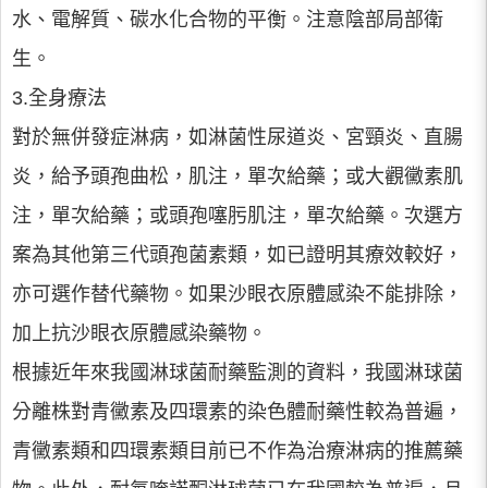
水、電解質、碳水化合物的平衡。注意陰部局部衛
生。
3.全身療法
對於無併發症淋病，如淋菌性尿道炎、宮頸炎、直腸
炎，給予頭孢曲松，肌注，單次給藥；或大觀黴素肌
注，單次給藥；或頭孢噻肟肌注，單次給藥。次選方
案為其他第三代頭孢菌素類，如已證明其療效較好，
亦可選作替代藥物。如果沙眼衣原體感染不能排除，
加上抗沙眼衣原體感染藥物。
根據近年來我國淋球菌耐藥監測的資料，我國淋球菌
分離株對青黴素及四環素的染色體耐藥性較為普遍，
青黴素類和四環素類目前已不作為治療淋病的推薦藥