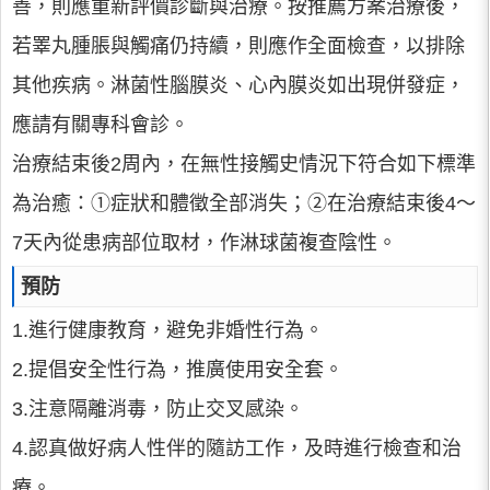
善，則應重新評價診斷與治療。按推薦方案治療後，
若睪丸腫脹與觸痛仍持續，則應作全面檢查，以排除
其他疾病。淋菌性腦膜炎、心內膜炎如出現併發症，
應請有關專科會診。
治療結束後2周內，在無性接觸史情況下符合如下標準
為治癒：①症狀和體徵全部消失；②在治療結束後4～
7天內從患病部位取材，作淋球菌複查陰性。
預防
1.進行健康教育，避免非婚性行為。
2.提倡安全性行為，推廣使用安全套。
3.注意隔離消毒，防止交叉感染。
4.認真做好病人性伴的隨訪工作，及時進行檢查和治
療。