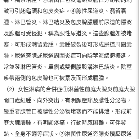
痛，精索增粗。③淋菌性包皮龜頭炎膿性分泌物的刺
激可引起龜頭和包皮炎症。④腺性尿道炎、瀦留囊
腫、淋巴管炎、淋巴結炎及包皮腺膿腫前尿道的隱窩
及腺體可受侵犯，稱為腺性尿道炎。這些腺體如被堵
塞，可形成瀦留囊腫，囊腫破裂後可形成尿道周圍囊
腫。尿道旁腺或尿道周圍炎症可向陰莖海綿體擴延，
常並發淋巴管炎、單側或雙側腹股溝淋巴結炎。陰莖
系帶兩側的包皮腺也可被累及而形成膿腫。
（2）女性淋病的合併症①淋菌性前庭大腺炎前庭大腺
開口處紅腫、向外突出，有明顯壓痛及膿性分泌物，
嚴重者腺管口被膿性分泌物堵塞而不能排泄，形成前
庭大腺膿腫，有明顯疼痛，行動時感困難，可伴發
熱、全身不適等症狀。②淋菌性尿道旁腺炎擠壓尿道