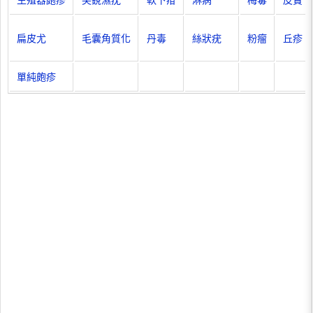
生殖器皰疹
尖銳濕疣
軟下疳
淋病
梅毒
皮贅
扁皮尤
毛囊角質化
丹毒
絲狀疣
粉瘤
丘疹
單純皰疹