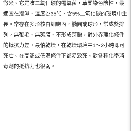
微米。它是嗜二氧化碳的需氧菌，革蘭染色陰性，最
適宜在潮濕、溫度為35℃、含5%二氧化碳的環境中生
長。常存在多形核白細胞內，橢圓或球形，常成雙排
列，無鞭毛、無莢膜、不形成芽胞，對外界理化條件
的抵抗力差，最怕乾燥，在乾燥環境中1～2小時即可
死亡。在高溫或低溫條件下都易致死。對各種化學消
毒劑的抵抗力也很弱。