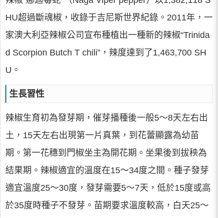
辣椒“娜迦毒蛇”（Naga Viper pepper）以1,382,118 S
HU超過斷魂椒，收錄于吉尼斯世界紀錄。2011年，一
家澳大利亞辣椒公司宣布種植出一種新的辣椒“Trinida
d Scorpion Butch T chili”，辣度達到了1,463,700 SH
U。
生長習性
辣椒生育初為發芽期，催芽播種後一般5～8天左右出
土，15天左右出現第一片真葉，到花蕾顯露為幼苗
期。第一花穗到門椒坐主為開花期。坐果後到拔秧為
結果期。辣椒適宜的溫度在15～34度之間。種子發芽
適宜溫度25～30度，發芽需要5～7天，低於15度或高
於35度時種子不發芽。苗期要求溫度較高，白天25～