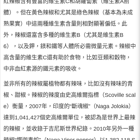
紅辣椒含有豐富的維生素C和胡蘿蔔素（維生素A前
體）。但在黃色辣椒和尤其是綠色辣椒（基本為未成
熟果實）中這兩種維生素含量則相對顯著偏低。此
外，辣椒還富含多種的維生素B（尤其是維生素B
6），以及鉀，鎂和鐵等人體所必需微量元素。辣椒中
高含量的維生素C還有助於食物，比如豆類和穀物，
中非血紅素源的鐵元素的吸收。
並非所有的辣椒屬植物都有辣味，比如沒有辣味的青
椒、甜椒。辣椒的辣度由史高維爾指標（Scoville scal
e）衡量，2007年，印度的“斷魂椒”（Naga Jolokia）
達到1,041,427個史高維爾單位，被認為是世界上最辣
的辣椒，並收錄于吉尼斯世界紀錄。2010年另外一種