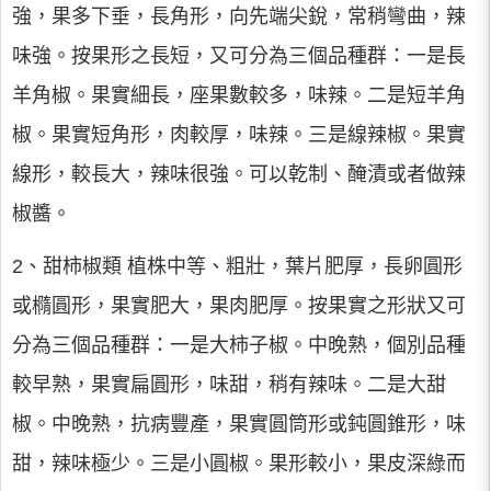
強，果多下垂，長角形，向先端尖銳，常稍彎曲，辣
味強。按果形之長短，又可分為三個品種群：一是長
羊角椒。果實細長，座果數較多，味辣。二是短羊角
椒。果實短角形，肉較厚，味辣。三是線辣椒。果實
線形，較長大，辣味很強。可以乾制、醃漬或者做辣
椒醬。
2、甜柿椒類 植株中等、粗壯，葉片肥厚，長卵圓形
或橢圓形，果實肥大，果肉肥厚。按果實之形狀又可
分為三個品種群：一是大柿子椒。中晚熟，個別品種
較早熟，果實扁圓形，味甜，稍有辣味。二是大甜
椒。中晚熟，抗病豐產，果實圓筒形或鈍圓錐形，味
甜，辣味極少。三是小圓椒。果形較小，果皮深綠而