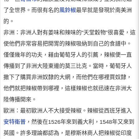
了全世界。而很有名的
風鈴椒
最早就是發現於南美洲
的。
非洲：非洲人對有姜味和辣味的“天堂穀物”很喜愛，這
使他們非常容易把開胃的辣椒吸納到自己的食譜中。
僅僅幾年的功夫，藉由葡萄牙人的引薦，辣椒便一直
傳播到了非洲大陸東邊的莫三比克。當時，葡萄牙人
撒下了購買非洲奴隸的大網，而他們在哪裡買奴隸，
他們就把辣椒帶到哪裡，這樣辣椒也就迅速在非洲大
陸傳播開來。
歐洲：最初歐洲人不大接受辣椒。辣椒從西班牙進入
安特衛普
，然後在1526年來到義大利，1548年又來到
英國。許多理論都認為，是穆斯林商人把辣椒從印度