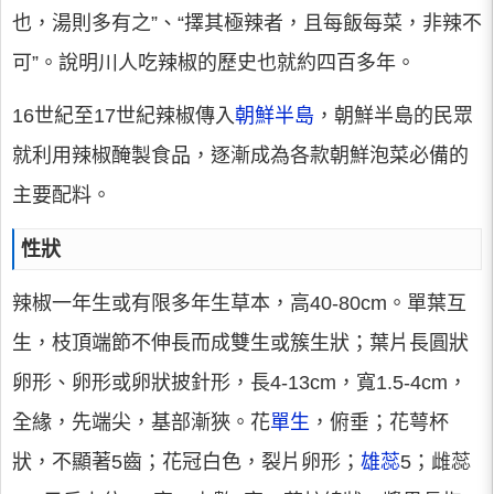
也，湯則多有之”、“擇其極辣者，且每飯每菜，非辣不
可”。說明川人吃辣椒的歷史也就約四百多年。
16世紀至17世紀辣椒傳入
朝鮮半島
，朝鮮半島的民眾
就利用辣椒醃製食品，逐漸成為各款朝鮮泡菜必備的
主要配料。
性狀
辣椒一年生或有限多年生草本，高40-80cm。單葉互
生，枝頂端節不伸長而成雙生或簇生狀；葉片長圓狀
卵形、卵形或卵狀披針形，長4-13cm，寬1.5-4cm，
全緣，先端尖，基部漸狹。花
單生
，俯垂；花萼杯
狀，不顯著5齒；花冠白色，裂片卵形；
雄蕊
5；雌蕊