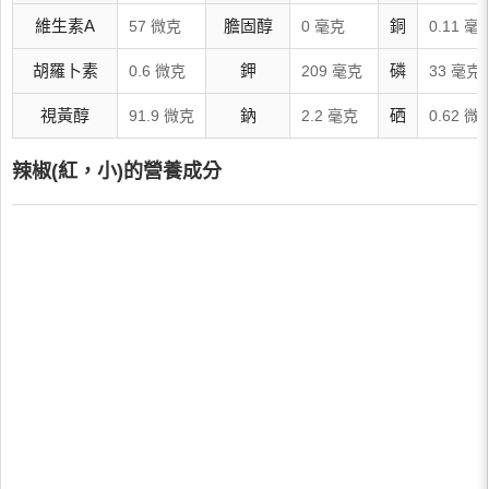
維生素A
膽固醇
銅
57 微克
0 毫克
0.11 毫
胡羅卜素
鉀
磷
0.6 微克
209 毫克
33 毫克
視黃醇
鈉
硒
91.9 微克
2.2 毫克
0.62 微
辣椒(紅，小)的營養成分