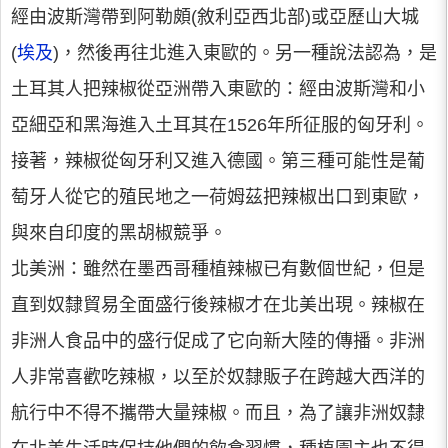
經由波斯灣帶到阿勒頗(敘利亞西北部)或亞歷山大城
(
埃及
)，然後再往北進入東歐的。另一種說法認為，是
土耳其人把辣椒從亞洲帶入東歐的：經由波斯灣和小
亞細亞和黑海進入土耳其在1526年所征服的匈牙利。
接著，辣椒從匈牙利又進入德國。第三種可能性是葡
萄牙人從它的殖民地之一荷姆茲把辣椒出口到東歐，
與來自印度的黑胡椒競爭。
北美洲：雖然在墨西哥種植辣椒已有數個世紀，但是
直到奴隸貿易全面盛行後辣椒才在北美出現。辣椒在
非洲人食品中的盛行促成了它向新大陸的傳播。非洲
人非常喜歡吃辣椒，以至於奴隸販子在跨越大西洋的
航行中不得不攜帶大量辣椒。而且，為了讓非洲奴隸