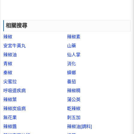
相關搜尋
辣椒
辣椒素
安宮牛黃丸
山藥
辣椒油
仙人掌
青椒
消化
秦椒
蟑螂
尖蜜拉
番茄
呼吸道疾病
辣椒精
辣椒葉
蒲公英
辣椒炭疽病
乾辣椒
無花果
刺五加
辣椒醬
辣椒油[調料]