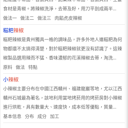
食材是青椒。將辣椒洗淨，去蒂及籽，用刀平剖成兩半...
做法一 做法二 做法三 肉餡虎皮辣椒
糍粑
辣椒
糍粑辣椒是貴州獨具一格的調味品，許多外地人連糍粑為何
物都還不太搞得清楚，對於糍粑辣椒就更沒有認識了。這辣
椒製品選用辣而不猛、香味濃郁的花溪辣椒去蒂，淘洗...
原料 做法 特點
小
辣椒
小辣椒主要分布在中國江西贛州、福建龍巖等地，尤以江西
贛州石城最為著名，該地利用當地烤菸用的烤菸房對小辣椒
進行烘乾，具有數量大、速度快，成本低等優點，質量...
基本信息 分布 成分 加工