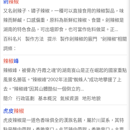
剁
辣椒
又名剁辣子、罈子辣椒，一種可以直接食用的辣椒製品，味
辣而鮮鹹，口感偏重，原料為新鮮紅辣椒、食鹽。剁辣椒是
湖南的特色食品，可出壇即食，也可當作佐料做菜。正...
百科名片 製作方法 提示 製作剁辣椒的竅門 “剁辣椒”相關
詞條：
辣椒
峰
辣椒峰，被譽為“丹霞之魂”的湖南崀山是正在崛起的國家重點
風景名勝區。“辣椒峰”2002年法國“蜘蛛人”成功地攀援了上
去。“辣椒峰”因其山體酷似一個倒立的...
簡介 行政區劃 基本概況 氣候資源 地形地貌
虎皮
辣椒
虎皮辣椒是一道色香味俱全的漢族名餚，屬於川菜系，其特
點是酸中帶甜，香脆爽口。此菜辣中帶甜，香脆爽口。主要