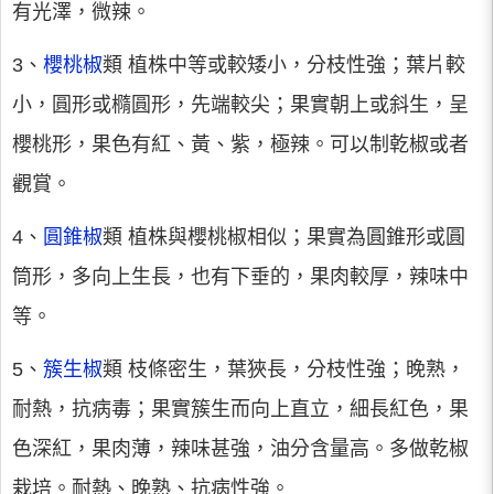
有光澤，微辣。
3、
櫻桃椒
類 植株中等或較矮小，分枝性強；葉片較
小，圓形或橢圓形，先端較尖；果實朝上或斜生，呈
櫻桃形，果色有紅、黃、紫，極辣。可以制乾椒或者
觀賞。
4、
圓錐椒
類 植株與櫻桃椒相似；果實為圓錐形或圓
筒形，多向上生長，也有下垂的，果肉較厚，辣味中
等。
5、
簇生椒
類 枝條密生，葉狹長，分枝性強；晚熟，
耐熱，抗病毒；果實簇生而向上直立，細長紅色，果
色深紅，果肉薄，辣味甚強，油分含量高。多做乾椒
栽培。耐熱、晚熟、抗病性強。