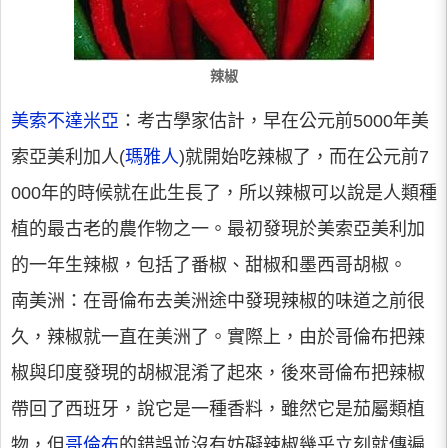
辣椒
美索不達米亞
：考古學家估計，早在公元前5000年美
索亞美利加人(
瑪雅人
)就開始吃辣椒了，而在公元前7
000年的時候就在此生長了，所以辣椒可以說是人類種
植的最古老的農作物之一。最初發現於美索亞美利加
的一年生辣椒，包括了番椒、甜椒和墨西哥胡椒。
南美洲：在哥倫布去美洲途中發現辣椒的味道之前很
久，辣椒就一直在美洲了。實際上，由於哥倫布把辣
椒與印度發現的胡椒混淆了起來，後來哥倫布把辣椒
帶回了西班牙，說它是一種香料，雖然它是茄屬類植
物，但
哥倫布
的錯誤並沒有妨礙辣椒幾乎立刻就傳遍