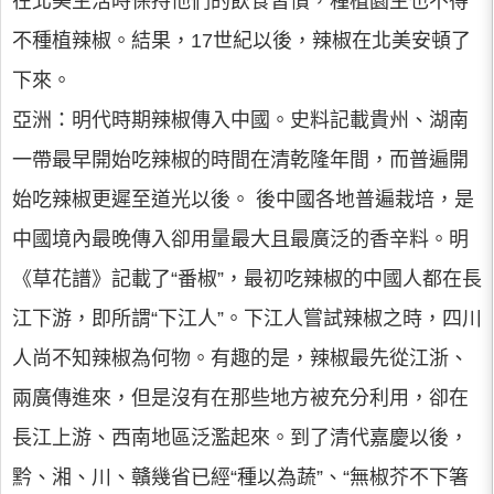
在北美生活時保持他們的飲食習慣，種植園主也不得
不種植辣椒。結果，17世紀以後，辣椒在北美安頓了
下來。
亞洲：明代時期辣椒傳入中國。史料記載貴州、湖南
一帶最早開始吃辣椒的時間在清乾隆年間，而普遍開
始吃辣椒更遲至道光以後。 後中國各地普遍栽培，是
中國境內最晚傳入卻用量最大且最廣泛的香辛料。明
《草花譜》記載了“番椒”，最初吃辣椒的中國人都在長
江下游，即所謂“下江人”。下江人嘗試辣椒之時，四川
人尚不知辣椒為何物。有趣的是，辣椒最先從江浙、
兩廣傳進來，但是沒有在那些地方被充分利用，卻在
長江上游、西南地區泛濫起來。到了清代嘉慶以後，
黔、湘、川、贛幾省已經“種以為蔬”、“無椒芥不下箸