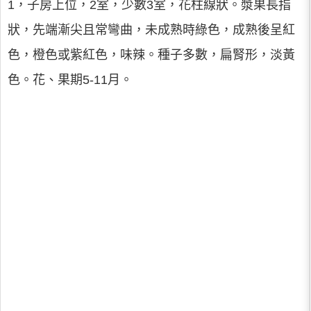
1，子房上位，2室，少數3室，花柱線狀。漿果長指
狀，先端漸尖且常彎曲，未成熟時綠色，成熟後呈紅
色，橙色或紫紅色，味辣。種子多數，扁腎形，淡黃
色。花、果期5-11月。