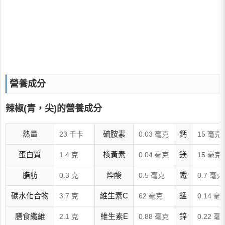
營養成分
辣椒(青，尖)的營養成分
熱量
硫胺素
鈣
23 千卡
0.03 毫克
15 毫克
蛋白質
核黃素
鎂
1.4 克
0.04 毫克
15 毫克
脂肪
煙酸
鐵
0.3 克
0.5 毫克
0.7 毫克
碳水化合物
維生素C
錳
3.7 克
62 毫克
0.14 毫
膳食纖維
維生素E
鋅
2.1 克
0.88 毫克
0.22 毫