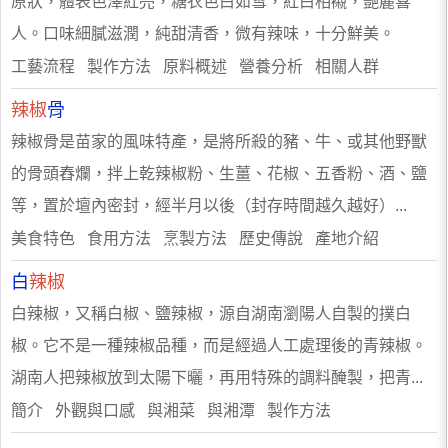
原狀，體表色澤紅亮，糖衣色白如雪，紅白相襯，艷麗喜
人。口味細膩滋潤，純甜清香，微有辣味，十分鮮美。
工藝流程 製作方法 原料概述 營養分析 相關人群
辣椒
骨
辣椒骨是苗家的風味特產，是將所殺的豬、牛、或其他野獸
的骨頭舂爛，拌上乾辣椒粉、生薑、花椒、五香粉、酒、鹽
等，置於壇內密封，經半月以後（封存時間越久越好）...
美食特色 食用方法 烹製方法 歷史傳說 產地介紹
白
辣椒
白辣椒，又稱白椒、鹽辣椒，源自湖南瀏陽人自製的撲白
椒。它不是一種辣椒品種，而是經過人工處理後的青辣椒。
湖南人把辣椒放到太陽下曬，再用特殊的調料醃製，把青...
簡介 外觀與口感 與湘菜 與湘潭 製作方法