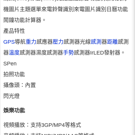
機圖片主題選單來電鈴聲識別來電圖片識別日曆功能
鬧鐘功能計算器。
產品特性
GPS
導航
重力
感應器
壓力
感測器光線
感測
器
距離
感測
器
溫度
感測器濕度感測器
手勢
感測器IrLED發射器。
SPen
拍照功能
攝像頭：內置
閃光燈
娛樂功能
視頻播放：支持3GP/MP4等格式