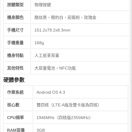
按鍵類型
物理按鍵
機身顏色
酷炫黑，簡約白，前衛粉，玫瑰金
手機尺寸
151.2x79.2x8.3mm
手機重量
168g
機身特點
人工皮革背蓋
其他特性
大容量電池，NFC功能
硬體參數
作業系統
Android OS 4.3
核心數
雙四核（LTE-A版及雙卡版為四核）
CPU頻率
1946MHz（四核版2355MHz）
RAM容量
3GB