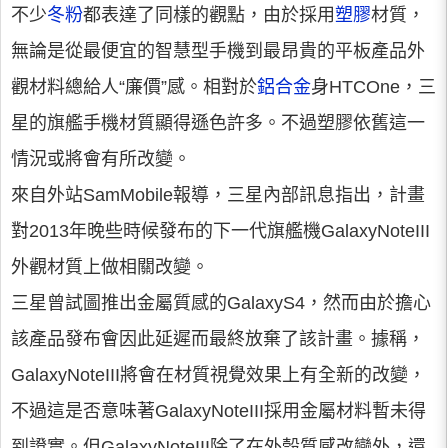
不少
冬粉
都表達了同樣的觀點，由於採用
塑膠
材質，
無論是從最便宜的智慧型手機到最昂貴的平板產品外
觀材料總給人“廉價”感。相對於
鋁合金
身HTCOne，三
星的旗艦手機材質顯得遜色許多。不過塑膠依舊這一
情況或將會有所改變。
來自外站SamMobile報導，三星內部訊息指出，計畫
對2013年晚些時候發布的下一代旗艦機GalaxyNoteIII
外觀材質上做相關改變。
三星曾試圖推出金屬質感的GalaxyS4，然而由於擔心
該產品發布會因此延遲而最終放棄了該計畫。據稱，
GalaxyNoteIII將會在材質視覺效果上有全新的改變，
不過這是否意味著GalaxyNoteIII採用金屬材料暫未得
到證實。但GalaxyNoteIII除了在外殼質感改變外，還