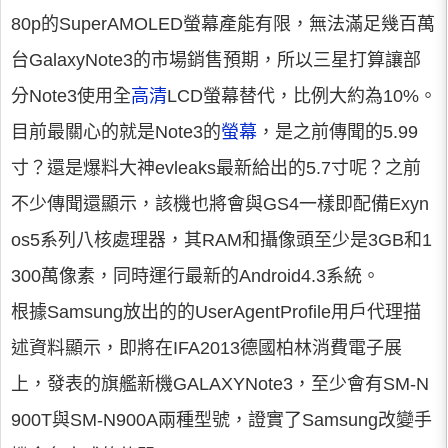
80p的SuperAMOLED螢幕產能有限，無法滿足幾百萬
台GalaxyNote3的市場銷售預期，所以三星打算讓部
分Note3使用全
高清
LCD螢幕替代，比例大約為10%。
目前最關心的就是Note3的
螢幕
，是之前傳聞的5.99
寸？還是爆料大神evleaks最新給出的5.7寸呢？之前
不少傳聞還顯示，該機也將會與GS4一樣即配備Exyn
os5系列八核處理器，其RAM和攝像頭至少是3GB和1
300萬像素，同時運行最新的Android4.3系統。
根據Samsung放出的的UserAgentProfile用戶代理描
述資料顯示，即將在IFA2013德國柏林消費電子展
上，發表的旗艦新機GALAXYNote3，至少會有SM-N
900T與SM-N900A兩種型號，證實了Samsung改變手