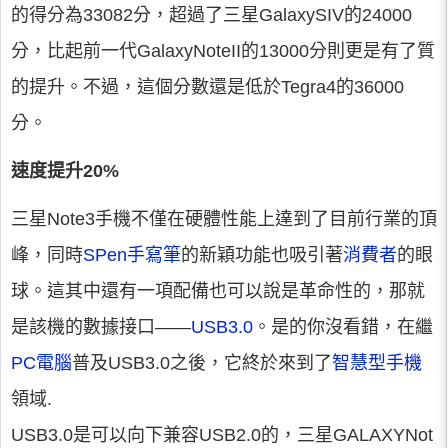
的得分為33082分，超過了三星GalaxySIV的24000
分，比起前一代GalaxyNoteII的13000分則更是有了質
的提升。不過，這個分數還是低於Tegra4的36000
分。
速度提升20%
三星Note3手機不僅在硬體性能上達到了目前行業的頂
峰，同時
SPen手寫筆
的新穎功能也吸引著
消費者
的眼
球。這其中還有一項配備也可以說是革命性的，那就
是該機的數據接口——
USB3.0
。是的你沒看錯，在繼
PC電腦
普及USB3.0之後，它終於來到了
智慧型手機
領域.
USB3.0是可以向下兼容USB2.0的，三星GALAXYNot