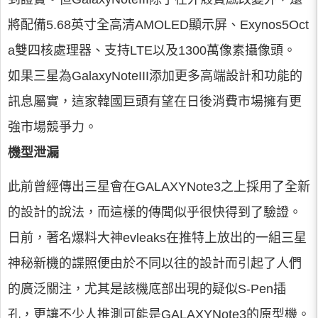
將配備5.68英寸全高清AMOLED顯示屏、Exynos5Oct
a雙四核處理器、支持LTE以及1300萬像素攝像頭。
如果三星為GalaxyNoteIII添加更多高端設計和功能的
訊息屬實，這家韓國巨頭有望在日後消費市場擁有更
強市場競爭力。
機型泄漏
此前曾經傳出三星會在GALAXYNote3之上採用了全新
的設計的說法，而這樣的傳聞似乎很快得到了驗證。
日前，著名爆料大神evleaks在推特上放出的一組三星
神秘新機的諜照便由於不同以往的設計而引起了人們
的廣泛關注，尤其是該機底部出現的疑似S-Pen插
孔，更讓不少人推測可能是GALAXYNote3的原型機。