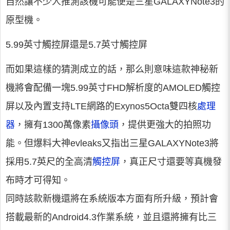
自然讓不少人推測該機可能便是三星GALAXYNote3的
原型機。
5.99英寸觸控屏還是5.7英寸觸控屏
而如果這樣的猜測成立的話，那么則意味這款神秘新
機將會配備一塊5.99英寸FHD解析度的AMOLED觸控
屏以及內置支持LTE網路的Exynos5Octa雙四核
處理
器
，擁有1300萬像素
攝像頭
，提供更強大的拍照功
能。但爆料大神evleaks又指出三星GALAXYNote3將
採用5.7英尺的全高清
觸控屏
，真正尺寸還要等真機發
布時才可得知。
同時該款新機還將在系統版本方面有所升級，預計會
搭載最新的Android4.3作業系統，並且還將擁有比三