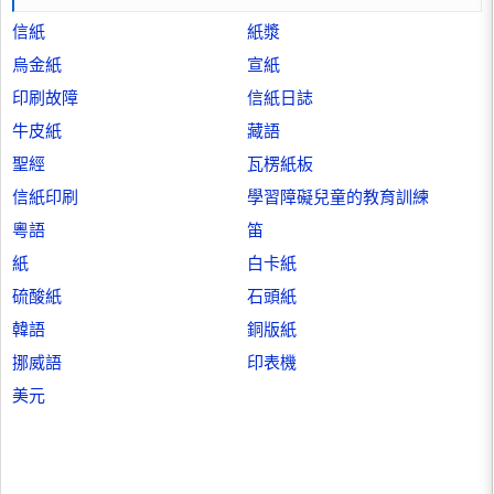
信紙
紙漿
烏金紙
宣紙
印刷故障
信紙日誌
牛皮紙
藏語
聖經
瓦楞紙板
信紙印刷
學習障礙兒童的教育訓練
粵語
笛
紙
白卡紙
硫酸紙
石頭紙
韓語
銅版紙
挪威語
印表機
美元