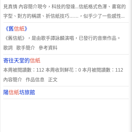
見真情 內容簡介現今，科技的發達...信紙格式色澤、書寫的
字型、對方的稱謂、折信紙技巧……，似乎少了一些感性...
《舊
信紙
》
《舊信紙》，是由歌手譚詠麟演唱，已發行的音樂作品。
歌詞 歌手簡介 參考資料
寄往天堂的
信紙
本周被閱讀數：112 本周收到鮮花：0 本月被閱讀數：112
內容簡介 作品信息 正文
陽
信紙
坊旅館