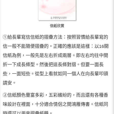
信紙欣賞
①給長輩寫信信紙的摺疊方法：按照習慣給長輩寫的
信一般不能隨便摺疊的。正確的應該是這樣：以16開
信紙為例，一般先是左右折成兩層。即左右均往中間
折一下成長條型。然後把這長條對摺。但要一面長
些，一面短些。從型上看就如同一個人在向長輩叩頭
請安。
②信紙顏色豐富多彩，五彩繽紛的，而且還有各種香
味設計在裡面，十分適合情侶之間鴻雁傳書。信紙同
時還可以用來摺疊紙鶴。