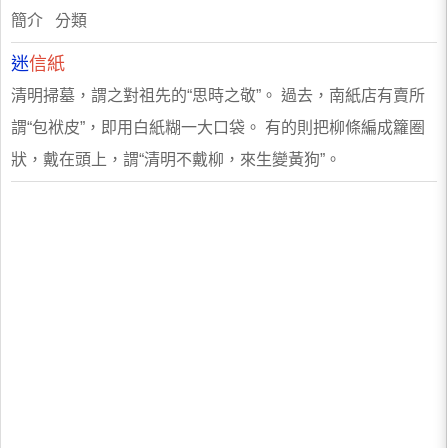
簡介 分類
迷
信紙
清明掃墓，謂之對祖先的“思時之敬”。 過去，南紙店有賣所
謂“包袱皮”，即用白紙糊一大口袋。 有的則把柳條編成籮圈
狀，戴在頭上，謂“清明不戴柳，來生變黃狗”。