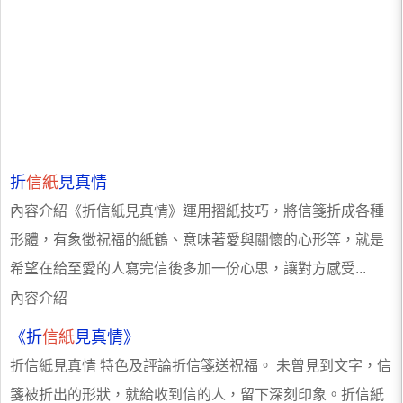
折
信紙
見真情
內容介紹《折信紙見真情》運用摺紙技巧，將信箋折成各種
形體，有象徵祝福的紙鶴、意味著愛與關懷的心形等，就是
希望在給至愛的人寫完信後多加一份心思，讓對方感受...
內容介紹
《折
信紙
見真情》
折信紙見真情 特色及評論折信箋送祝福。 未曾見到文字，信
箋被折出的形狀，就給收到信的人，留下深刻印象。折信紙