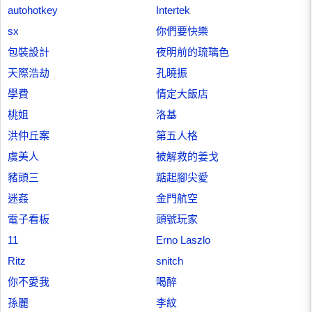
autohotkey
Intertek
sx
你們要快樂
包裝設計
夜明前的琉璃色
天際浩劫
孔曉振
學費
情定大飯店
桃姐
洛基
洪仲丘案
第五人格
虞美人
被解救的姜戈
豬頭三
踮起腳尖愛
迷姦
金門航空
電子看板
頭號玩家
11
Erno Laszlo
Ritz
snitch
你不愛我
喝醉
孫麗
李紋