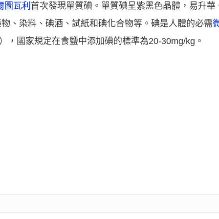
爾圖瓦利
首次發現單質碘。單質碘呈紫黑色晶體，易升華
藥物、染料、碘酒、試紙和碘化合物等。碘是人體的必需
g），國家規定在食鹽中添加碘的標準為20-30mg/kg。