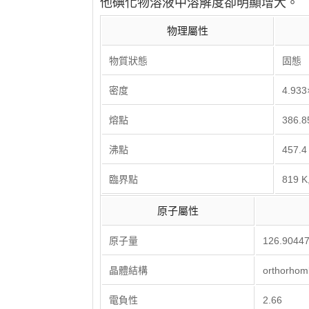
他碘化物溶液中溶解度卻明顯增大。
物理屬性
物質狀態
固態
密度
4.933
熔點
386.8
沸點
457.4 
臨界點
819 K
原子屬性
原子量
126.90447
晶體結構
orthorhom
電負性
2.66