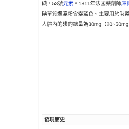
碘，53號
元素
。1811年法國藥劑師
庫
碘單質遇澱粉會變藍色。主要用於製
人體內的碘的總量為30mg（20~50m
發現簡史