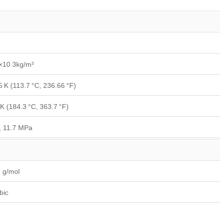
×10 3kg/m³
5 K (113.7 °C, 236.66 °F)
K (184.3 °C, 363.7 °F)
, 11.7 MPa
 g/mol
bic