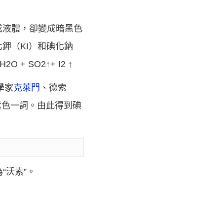
成液體，卻變成暗黑色
鉀（KI）和碘化鈉
 + SO2↑+ I2 ↑
學家
克萊門
、德索
紫色一詞。由此得到碘
為“沃素”。