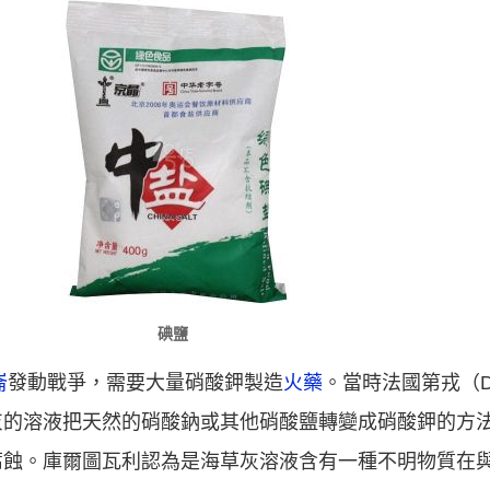
碘鹽
崙
發動戰爭，需要大量硝酸鉀製造
火藥
。當時法國第戎（D
灰的溶液把天然的硝酸鈉或其他硝酸鹽轉變成硝酸鉀的方
腐蝕。庫爾圖瓦利認為是海草灰溶液含有一種不明物質在