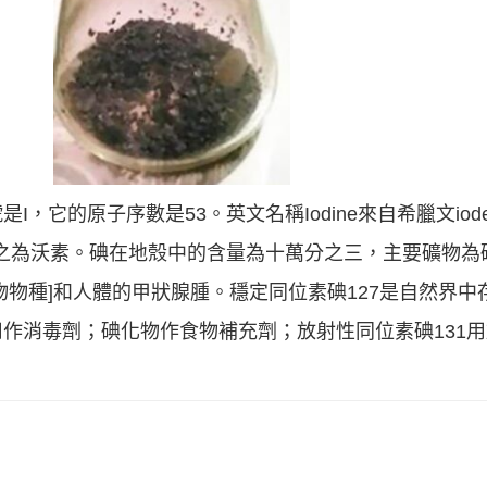
，它的原子序數是53。英文名稱Iodine來自希臘文io
稱之為沃素。碘在地殼中的含量為十萬分之三，主要礦物為
物物種]和人體的甲狀腺腫。穩定同位素碘127是自然界中
作消毒劑；碘化物作食物補充劑；放射性同位素碘131