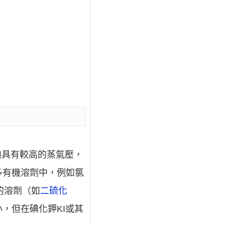
。碘具有較高的蒸氣壓，
多有機溶劑中，例如氯
的溶劑（如
二硫化
，但在碘化鉀KI或其