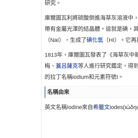
研究。
庫爾圖瓦利將硫酸倒進海草灰溶液中
帶有金屬光澤的結晶體。這就是碘，其
（NaI），生成了
碘化氫
（HI）。它再
1813年，庫爾圖瓦發表了《海草灰
梅、
蓋呂薩克
等人進行研究鑑定，得到
的拉丁名稱iodium和元素符號I。
名稱由來
英文名稱Iodine來自
希臘文
iodes(