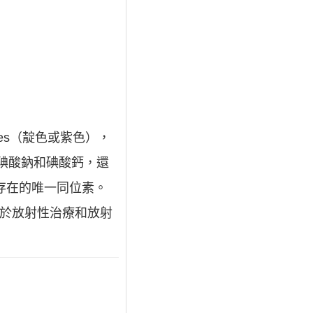
des（靛色或紫色），
碘酸鈉和碘酸鈣，還
存在的唯一同位素。
用於放射性治療和放射