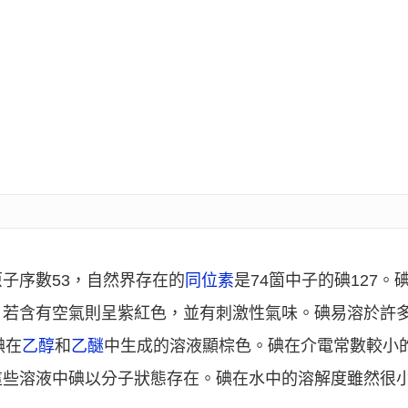
子序數53，自然界存在的
同位素
是74箇中子的碘127
，若含有空氣則呈紫紅色，並有刺激性氣味。碘易溶於許
碘在
乙醇
和
乙醚
中生成的溶液顯棕色。碘在介電常數較小
些溶液中碘以分子狀態存在。碘在水中的溶解度雖然很小