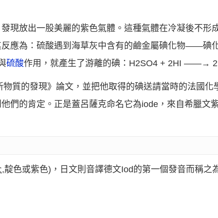
，發現放出一股美麗的紫色氣體。這種氣體在冷凝後不形
反應為：硫酸遇到海草灰中含有的鹼金屬碘化物——碘化
與
硫酸
作用，就產生了游離的碘：H2SO4 + 2HI ——→ 2H2O
中新物質的發現》論文，並把他取得的碘送請當時的法國化
他們的肯定。正是蓋呂薩克命名它為iode，來自希臘文
ιώδης,靛色或紫色)，日文則音譯德文Iod的第一個發音而稱之