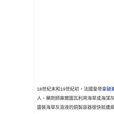
18世紀末和19世紀初，法國皇帝
拿破
人、藥劑師庫爾圖瓦利用海草或海藻
盛裝海草灰溶液的銅製容器很快就遭