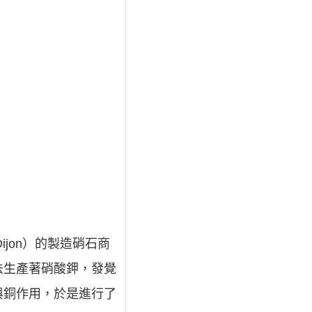
ijon）的製造硝石商
法生產著硝酸鉀，發覺
與銅作用，於是進行了