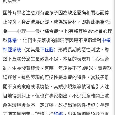
的增長。
國外有學者注意到有些孩子因為缺乏愛撫和關心而停
止發育，身高進展延緩，成為矮身材，即將此稱為“社
會——心理——矮小綜合症”。也有將其稱為“社會心理
型
侏儒
”。他們生長落後的關鍵原因是不良環境對
中樞
神經系統
（尤其是
下丘腦
）形成長期的惡性刺激，導
致下丘腦分泌生長激素不足。本症的表現有：心理紊
亂、生長發育緩慢、有時一年還長不了3厘米、青春期
延遲等。這些表現的可逆性是本症的特性，當孩子離
開不良的家庭或環境後，其矮小現象等就可能引人注
目地得到糾正。但也有專家指出，不少兒童離開上述
惡劣環境後並不一定好轉，故提出頂防性措施：準確
弄清不利因素、環境；從
妊娠
、出生時即開始檢查有