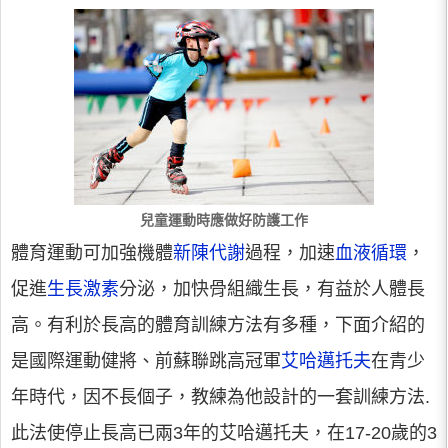
兒童運動時應做好防護工作
體育運動可加強機體
新陳代謝
過程，加速
血液循環
，
促進
生長激素
分泌，加快骨組織生長，有益於人體長
高。有利於長高的體育訓練方法有多種，下面介紹的
是國際運動健將、前蘇聯跳高冠軍
艾哈邁托夫
在青少
年時代，因不長個子，教練為他設計的一套訓練方法.
此法使停止長高已兩3年的艾哈邁托夫，在17-20歲的3