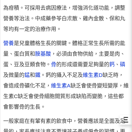
為疳積。可採用去病因療法，增強消化道功能，調整
營養等治法。中成藥參苓白朮散、雞內金散、保和丸
等均有一定的治療作用。
營養
是兒童體格生長的關鍵。體格正常生長所需的能
量、蛋白質和
胺基酸
，必須由食物供給，主要是肉、
蛋、豆及豆類食物。
骨
的形成還需要足夠量的
鈣
、
磷
及微量的
錳
和
鐵
。鈣的攝入不足及
維生素D
缺乏時，
會造成骨礦化不足，
維生素A
缺乏會使骨變短變厚，維
生素C缺乏會使骨細胞間質形成缺陷而變脆，這些都
會影響骨的生長。
Ξ
一般家庭在有葷有素的飲食中，營養應該是全面及足
量的，家長應該注意不要讓孩子養成偏食的習慣，更