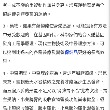
者一成不變的重複動作無益身高。增高運動應是完全
協調使身體發育的運動。
3、藥物。如果有藥物能使身體長高，可能是所有方法
中最受歡迎的。在基因時代，科學家們結合人體基因
發育工程學原理、現代生物技術及中醫理療方法，可
以達到比過去的各種醫療及營養
保健品
更好的長高效
果。
4、中醫調理。中醫理論認為，青少年臟腑嬌嫩、形氣
未充，需賴後天水谷精微之充養才能逐步生長發育，
而五臟六腑的形氣不足又以“腎脾胃不合”尤為突出。胃
主受納，小兒脾胃的吸收食物營養功能尚未健全，極
易出現吸收障礙；脾主運化，小兒脾的運化營養能力