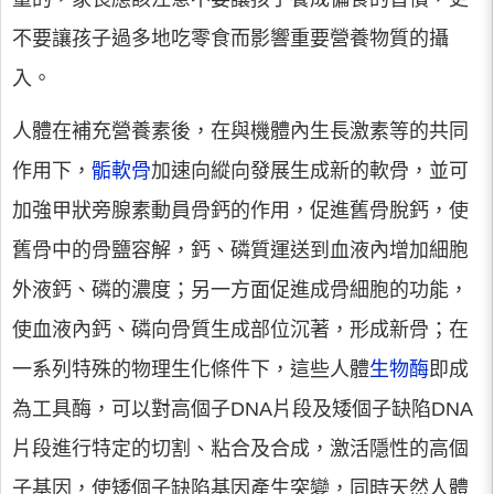
不要讓孩子過多地吃零食而影響重要營養物質的攝
入。
人體在補充營養素後，在與機體內生長激素等的共同
作用下，
骺軟骨
加速向縱向發展生成新的軟骨，並可
加強甲狀旁腺素動員骨鈣的作用，促進舊骨脫鈣，使
舊骨中的骨鹽容解，鈣、磷質運送到血液內增加細胞
外液鈣、磷的濃度；另一方面促進成骨細胞的功能，
使血液內鈣、磷向骨質生成部位沉著，形成新骨；在
一系列特殊的物理生化條件下，這些人體
生物酶
即成
為工具酶，可以對高個子DNA片段及矮個子缺陷DNA
片段進行特定的切割、粘合及合成，激活隱性的高個
子基因，使矮個子缺陷基因產生突變，同時天然人體