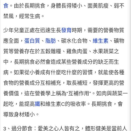
食
。由於長期挑食，身體長得矮小、面黃肌瘦、弱不
禁風，經常生病。
少年兒童正處在迅速生長
發育
時期，需要的營養物質
應全面，
蛋白質
、
脂肪
、碳水化合物、
維生素
、礦物
質等營養存在於五穀雜糧、雞魚肉蛋、水果蔬菜之
中，長期挑食必然會造成某些營養成分的缺乏而生
病。如果從小養成有什麼吃什麼的習慣，就能使各種
食物的營養成分互相補充，取長補短，發揮更高的營
養價值，這在營養學上稱為“互補作用”。如肉與蔬菜一
起吃，能提高
鐵
和維生素C的吸收率。長期挑食，會
導致身材矮小。
3、過分節食：愛美之心人皆有之，體形健美是當前人