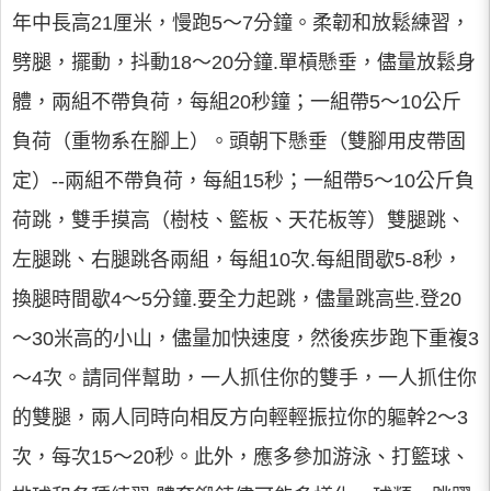
年中長高21厘米，慢跑5～7分鐘。柔韌和放鬆練習，
劈腿，擺動，抖動18～20分鐘.單槓懸垂，儘量放鬆身
體，兩組不帶負荷，每組20秒鐘；一組帶5～10公斤
負荷（重物系在腳上）。頭朝下懸垂（雙腳用皮帶固
定）--兩組不帶負荷，每組15秒；一組帶5～10公斤負
荷跳，雙手摸高（樹枝、籃板、天花板等）雙腿跳、
左腿跳、右腿跳各兩組，每組10次.每組間歇5-8秒，
換腿時間歇4～5分鐘.要全力起跳，儘量跳高些.登20
～30米高的小山，儘量加快速度，然後疾步跑下重複3
～4次。請同伴幫助，一人抓住你的雙手，一人抓住你
的雙腿，兩人同時向相反方向輕輕振拉你的軀幹2～3
次，每次15～20秒。此外，應多參加游泳、打籃球、