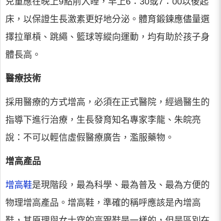
兒童應在晚上9點前入睡，早上6：30或7：00以後起
床，以保證生長激素更好地分泌。體育鍛鍊應儘量選
擇拉單槓、跳繩、籃球等縱向運動，均有助於孩子身
體長高。
醫療技術
採用醫療的方式增高，必須在正式醫院，經過醫生的
指導下進行治療，生長發育知名專家李龍、朱皖亮
說：不可以輕信虛假醫療廣告，濫服藥物。
增高產品
增高鞋
是現階段，最為科學、最為普及、最為方便的
物理增高產品。增高鞋，準確的稱呼應該是內增高
鞋，其原理與女士穿的高跟鞋是一樣的，但是區別在