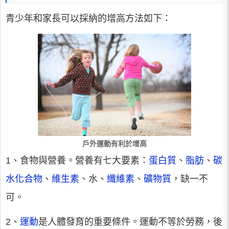
青少年和家長可以採納的增高方法如下：
戶外運動有利於增高
1、食物與營養。營養有七大要素：
蛋白質
、
脂肪
、
碳
水化合物
、
維生素
、水、
纖維素
、
礦物質
，缺一不
可。
2、
運動
是人體發育的重要條件。運動不等於勞務，後