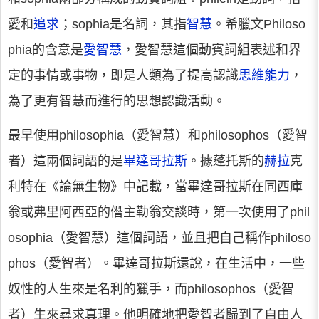
愛和
追求
；sophia是名詞，其指
智慧
。希臘文Philoso
phia的含意是
愛智慧
，愛智慧這個動賓詞組表述和界
定的事情或事物，即是人類為了提高認識
思維能力
，
為了更有智慧而進行的思想認識活動。
最早使用philosophia（愛智慧）和philosophos（愛智
者）這兩個詞語的是
畢達哥拉斯
。據蓬托斯的
赫拉
克
利特在《論無生物》中記載，當畢達哥拉斯在同西庫
翁或弗里阿西亞的僭主勒翁交談時，第一次使用了phil
osophia（愛智慧）這個詞語，並且把自己稱作philoso
phos（愛智者）。畢達哥拉斯還說，在生活中，一些
奴性的人生來是名利的獵手，而philosophos（愛智
者）生來尋求真理。他明確地把愛智者歸到了自由人