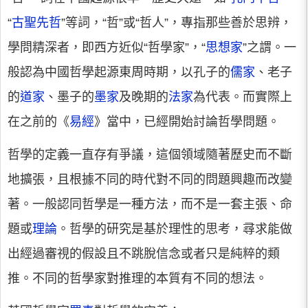
“
古聖先哲
”等詞，“哲”或“哲人”，專指那些善於思辨，
學問精深者，即西方近似“哲學家”，“
思想家
”之謂。一
般認為中國哲學起源東周時期，以孔子的
儒家
、老子
的
道家
、墨子的
墨家
及晚期的
法家
為代表。而實際上
在之前的《
易經
》當中，已經開始討論哲學問題。
哲學的定義一直存有爭議，這個領域隨著歷史而不斷
地擴張，且根據不同的時代對不同的問題興趣而改變
著。一般認同哲學是一種方法，而不是一套主張、命
題或
理論
。哲學的研究是基於理性的思考，尋求能做
出經過審視的假設且不跳脫信念或者只是純粹的類
推。不同的哲學家對推理的本質有不同的想法。