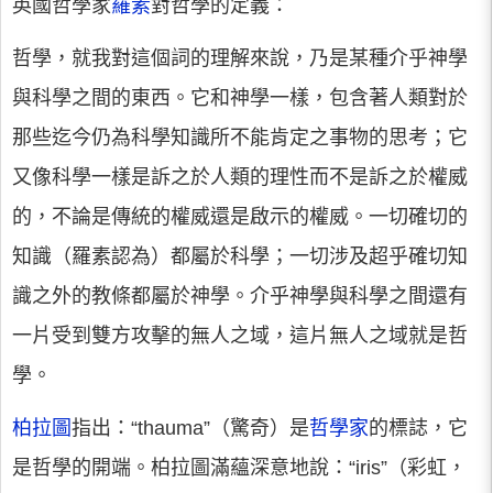
英國哲學家
羅素
對哲學的定義：
哲學，就我對這個詞的理解來說，乃是某種介乎神學
與科學之間的東西。它和神學一樣，包含著人類對於
那些迄今仍為科學知識所不能肯定之事物的思考；它
又像科學一樣是訴之於人類的理性而不是訴之於權威
的，不論是傳統的權威還是啟示的權威。一切確切的
知識（羅素認為）都屬於科學；一切涉及超乎確切知
識之外的教條都屬於神學。介乎神學與科學之間還有
一片受到雙方攻擊的無人之域，這片無人之域就是哲
學。
柏拉圖
指出：“thauma”（驚奇）是
哲學家
的標誌，它
是哲學的開端。柏拉圖滿蘊深意地說：“iris”（彩虹，