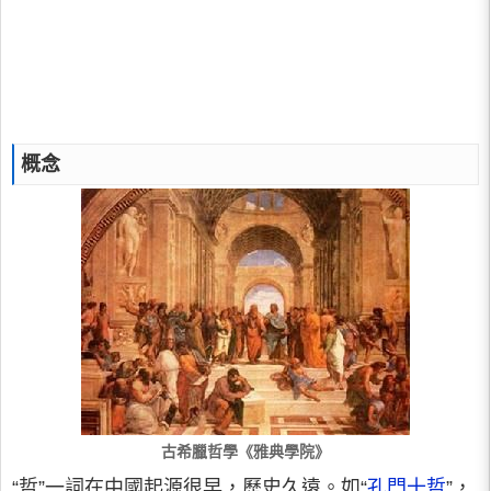
概念
古希臘哲學《雅典學院》
“哲”一詞在中國起源很早，歷史久遠。如“
孔門十哲
”，