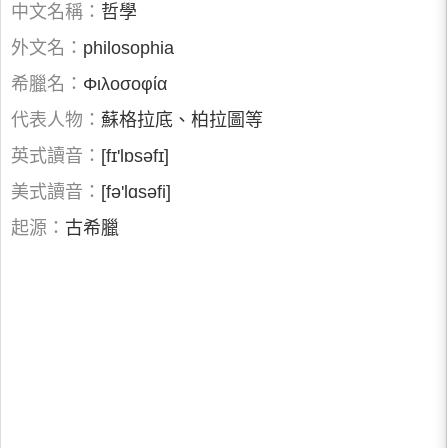
中文名稱：
哲學
外文名：
philosophia
希臘名：
Φιλοσοφία
代表人物：
蘇格拉底、柏拉圖等
英式讀音：
[fɪ'lɒsəfɪ]
美式讀音：
[fə'lɑsəfi]
起源：
古希臘