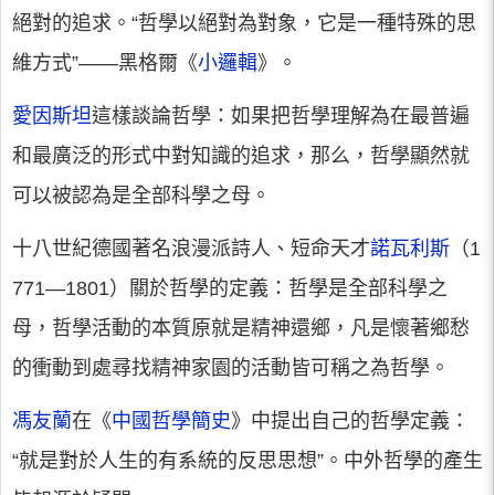
絕對的追求。“哲學以絕對為對象，它是一種特殊的思
維方式”——黑格爾《
小邏輯
》。
愛因斯坦
這樣談論哲學：如果把哲學理解為在最普遍
和最廣泛的形式中對知識的追求，那么，哲學顯然就
可以被認為是全部科學之母。
十八世紀德國著名浪漫派詩人、短命天才
諾瓦利斯
（1
771—1801）關於哲學的定義：哲學是全部科學之
母，哲學活動的本質原就是精神還鄉，凡是懷著鄉愁
的衝動到處尋找精神家園的活動皆可稱之為哲學。
馮友蘭
在《
中國哲學簡史
》中提出自己的哲學定義：
“就是對於人生的有系統的反思思想”。中外哲學的產生