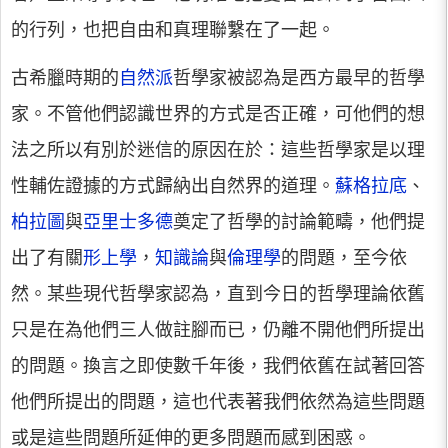
的行列，也把自由和真理聯繫在了一起。
古希臘時期的
自然派
哲學家被認為是西方最早的哲學
家。不管他們認識世界的方式是否正確，可他們的想
法之所以有別於迷信的原因在於：這些哲學家是以理
性輔佐證據的方式歸納出自然界的道理。
蘇格拉底
、
柏拉圖
與
亞里士多德
奠定了哲學的討論範疇，他們提
出了有關
形上學
，
知識論
與
倫理學
的問題，至今依
然。某些現代哲學家認為，直到今日的哲學理論依舊
只是在為他們三人做註腳而已，仍離不開他們所提出
的問題。換言之即使數千年後，我們依舊在試著回答
他們所提出的問題，這也代表著我們依然為這些問題
或是這些問題所延伸的更多問題而感到困惑。