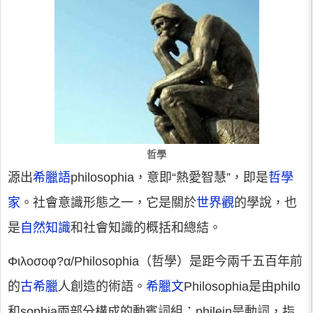
哲學
源出
希臘語
philosophia，意即“熱愛智慧”，即是
哲學
家
。社會意識形態之一，它是關於
世界觀
的學說，也
是
自然知識
和社會知識的概括和總結。
Φιλοσοφ?α/Philosophia（哲學）是距今兩千五百年前
的
古希臘
人創造的術語。
希臘文
Philosophia是由philo
和sophia兩部分構成的動賓詞組：philein是動詞，指