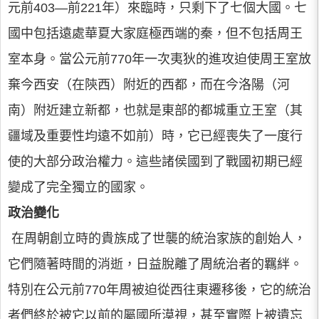
元前403—前221年）來臨時，只剩下了七個大國。七
國中包括遠處華夏大家庭極西端的秦，但不包括周王
室本身。當公元前770年一次夷狄的進攻迫使周王室放
棄今西安（在陝西）附近的西都，而在今洛陽（河
南）附近建立新都，也就是東部的都城重立王室（其
疆域及重要性均遠不如前）時，它已經喪失了一度行
使的大部分政治權力。這些諸侯國到了戰國初期已經
變成了完全獨立的國家。
政治變化
在周朝創立時的貴族成了世襲的統治家族的創始人，
它們隨著時間的消逝，日益脫離了周統治者的羈絆。
特別在公元前770年周被迫從西往東遷移後，它的統治
者們終於被它以前的屬國所漠視，甚至實際上被遺忘