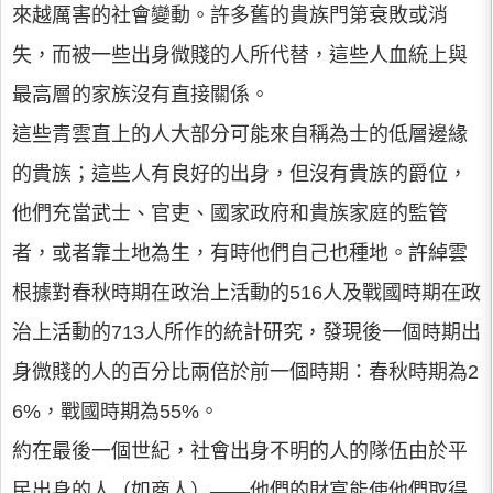
來越厲害的社會變動。許多舊的貴族門第衰敗或消
失，而被一些出身微賤的人所代替，這些人血統上與
最高層的家族沒有直接關係。
這些青雲直上的人大部分可能來自稱為士的低層邊緣
的貴族；這些人有良好的出身，但沒有貴族的爵位，
他們充當武士、官吏、國家政府和貴族家庭的監管
者，或者靠土地為生，有時他們自己也種地。許綽雲
根據對春秋時期在政治上活動的516人及戰國時期在政
治上活動的713人所作的統計研究，發現後一個時期出
身微賤的人的百分比兩倍於前一個時期：春秋時期為2
6%，戰國時期為55%。
約在最後一個世紀，社會出身不明的人的隊伍由於平
民出身的人（如商人）——他們的財富能使他們取得