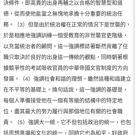
決條件，即高貴的出身再輔之以合格的智慧型和道
德，從而使他能當之無愧地承擔十分重要的統治任
務。（3）但是由於統治權在正常的情況下是世襲的，
於是相應地強調訓練一個受教育的非世襲官吏階級，
以充當統治者的顧問。這一強調標誌著斷然背離了任
職只取決於良好的出身這一傳統的觀點，同時朝著根
據競爭性的考試吸收官員的中華帝國文官制度的方向
發展。（4）強調社會和諧的理想，雖然這種和諧建立
在不平等的基礎上。換句話說，這一強調的基礎是，
每個人準備接受他在一個有等級的結構中的特定地
位，盡其最大的努力履行與那個地位有關的社會職
責。（5）強調大一統，它不但包括政治的統一，也包
括思想意識和文化的統一，同時它也為和平、好政府