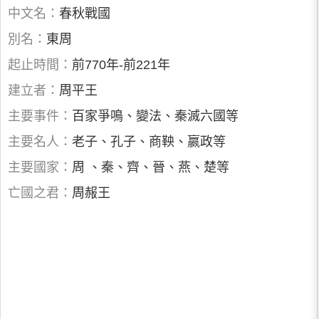
中文名：
春秋戰國
別名：
東周
起止時間：
前770年-前221年
建立者：
周平王
主要事件：
百家爭鳴、變法、秦滅六國等
主要名人：
老子、孔子、商鞅、嬴政等
主要國家：
周 、秦、齊、晉、燕、楚等
亡國之君：
周赧王