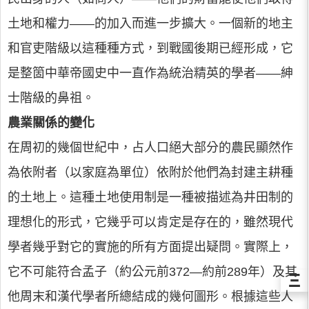
土地和權力——的加入而進一步擴大。一個新的地主
和官吏階級以這種種方式，到戰國後期已經形成，它
是整箇中華帝國史中一直作為統治精英的學者——紳
士階級的鼻祖。
農業關係的變化
在周初的幾個世紀中，占人口絕大部分的農民顯然作
為依附者（以家庭為單位）依附於他們為封建主耕種
的土地上。這種土地使用制是一種被描述為井田制的
理想化的形式，它幾乎可以肯定是存在的，雖然現代
學者幾乎對它的實施的所有方面提出疑問。實際上，
它不可能符合孟子（約公元前372—約前289年）及其
Ξ
他周末和漢代學者所總結成的幾何圖形。根據這些人