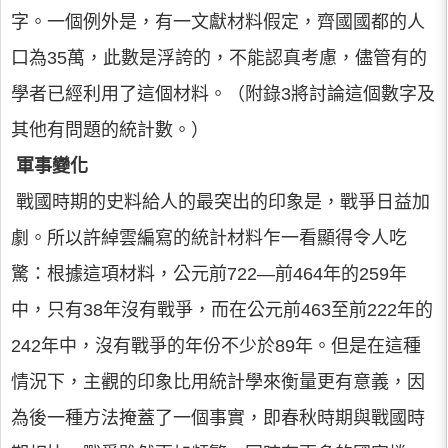
字。一個例外是，有一文獻材料假定，齊國國都的人
口為35萬，此數是浮誇的，不能認真考慮，儘管有的
學者已經利用了這個材料。（附錄3將討論這個數字及
其他有問題的統計數。）
軍事變化
戰國時期的史料給人的最突出的印象是，戰爭日益加
劇。所以許綽雲編寫的統計材料乍一看顯得令人吃
驚：根據這項材料，公元前722—前464年的259年
中，只有38年沒有戰爭，而在公元前463至前222年的
242年中，沒有戰爭的年份不少於89年。但是在這種
情況下，主觀的印象比用統計學來衡量更有意義，因
為後一種方法掩蓋了一個事實，即春秋時期與戰國時