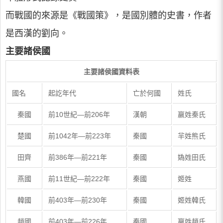
而戰國的來源是《戰國策》，是國別體的史書，作者
是西漢的劉向。
主要諸侯國
主要諸侯國資料表
國名
起訖年代
亡於何國
姓氏
秦國
前10世紀—前206年
漢朝
嬴姓秦氏
楚國
前1042年—前223年
秦國
羋姓熊氏
田齊
前386年—前221年
秦國
媯姓田氏
燕國
前11世紀—前222年
秦國
姬姓
韓國
前403年—前230年
秦國
姬姓韓氏
趙國
前403年—前226年
秦國
嬴姓趙氏