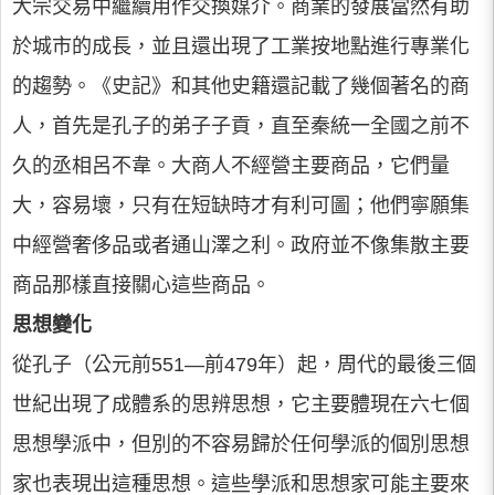
大宗交易中繼續用作交換媒介。商業的發展當然有助
於城市的成長，並且還出現了工業按地點進行專業化
的趨勢。《史記》和其他史籍還記載了幾個著名的商
人，首先是孔子的弟子子貢，直至秦統一全國之前不
久的丞相呂不韋。大商人不經營主要商品，它們量
大，容易壞，只有在短缺時才有利可圖；他們寧願集
中經營奢侈品或者通山澤之利。政府並不像集散主要
商品那樣直接關心這些商品。
思想變化
從孔子（公元前551—前479年）起，周代的最後三個
世紀出現了成體系的思辨思想，它主要體現在六七個
思想學派中，但別的不容易歸於任何學派的個別思想
家也表現出這種思想。這些學派和思想家可能主要來