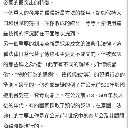
帝國的最突出的特徵。
一個重大的發展是種種計量方法的採用，諸如保持人
口和稅賦的簿冊、莊稼收成的統計，等等。秦使用這
些技術的情況將在下面屢次提到。
另一個重要的制度革新是採用成文的法典化法律。這
種法律日益代替了傳統和主要是不成文的、但被默認
的那些稱之為“禮”（此字有不同的解釋，如“傳統習
俗”、“禮貌行為的通例”、“禮儀儀式”等）的習慣行為的
準則。最早的一個確鑿無疑的例子是公元前536年鄭國
把刑書刻在一套青銅鼎上。在公元前513、501年及以
後的年代，有的國家採取了類似的步驟；在秦國，法
典化的主要工作是在公元前4世紀中葉秦孝公及其顧問
商鞅時期進行的。