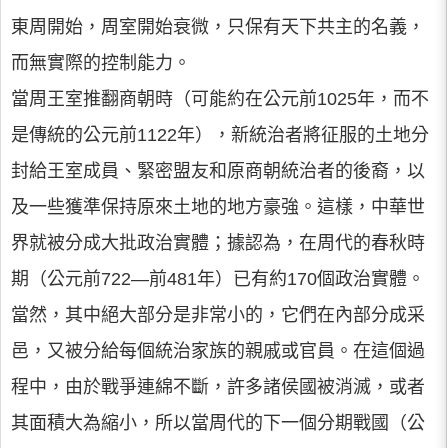
東周開始，周室開始衰微，只保有天下共主的名義，
而無實際的控制能力。
當周王室推翻商朝時（可能約在公元前1025年，而不
是傳統的公元前1122年），新統治者將征服的土地分
封給王室成員、緊密盟友和原商朝統治者的後裔，以
及一些獲準保持原來土地的地方豪強。這樣，中華世
界就被分成大批政治實體；據認為，在周代的春秋時
期（公元前722—前481年）已有約170個政治實體。
當然，其中絕大部分是非常小的，它們在內部分成采
邑，又被分給每個統治家族的親戚或官員。在這個過
程中，由於戰爭連綿不斷，許多諸侯國被消滅，或者
其面積大為縮小，所以當周代的下一個分期戰國（公