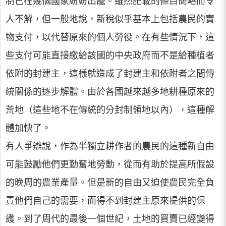
制已在幾個國家紛紛出籠。雖然記載的條目簡略而令
人不解，但一般地說，新稅似乎基本上包括農民的實
物支付，以代替原來的個人勞役。在有些情況下，這
些支付可能直接繳給該國的中央政府而不是給種植者
依附的封建主，這樣就造成了封建主和依附者之間傳
統關係的逐步解體。由於各國越來越多地耕種原來的
荒地（這些地不在傳統的分封制領地以內），這種解
體加快了。
有人爭辯說，作為半獨立耕作者的農民的這種新自由
可能鼓勵他們更勤奮地勞動，從而有助於提高所假設
的晚周的農業產量。但是新的自由又迫使農民完全負
責他們自己的需要，而得不到封建主原來提供的保
護。到了周代的最後一個世紀，土地的買賣已經變得