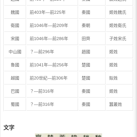
魏國
前403年—前225年
秦國
姬姓魏氏
衛國
前1046年—前209年
秦朝
姬姓衛氏
宋國
前1046年—前286年
田齊
子姓宋氏
中山國
？—前296年
趙國
姬姓
魯國
前1041年—前256年
楚國
姬姓
越國
前20世紀—前306年
楚國
姒姓
巴國
？—前316年
秦國
姬姓
蜀國
？—前316年
秦國
蠶叢姓
文字