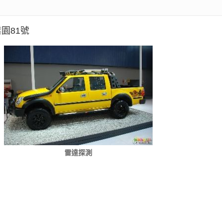
園81號
雷達探測