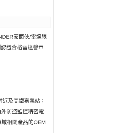
DER蒙面俠/雷達眼
測認證合格雷達警示
附近及高鐵嘉義站；
內外防盜監控精密電
域相關產品的OEM