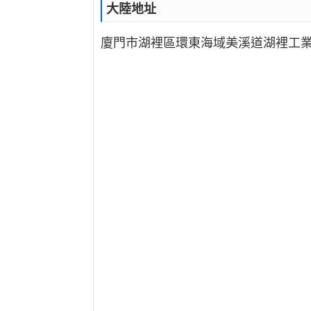
大陸地址
廈門市湖裡區環東海域美溪道湖裡工業