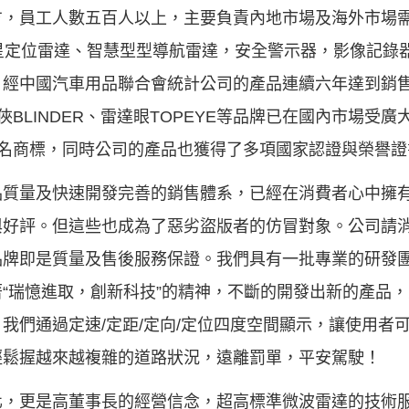
方，員工人數五百人以上，主要負責內地市場及海外市場
星定位雷達、智慧型型導航雷達，安全警示器，影像記錄
，經中國汽車用品聯合會統計公司的產品連續六年達到銷
俠BLINDER、雷達眼TOPEYE等品牌已在國內市場受
為著名商標，同時公司的產品也獲得了多項國家認證與榮譽
品質量及快速開發完善的銷售體系，已經在消費者心中擁
與好評。但這些也成為了惡劣盜版者的仿冒對象。公司請
品牌即是質量及售後服務保證。我們具有一批專業的研發
“瑞憶進取，創新科技”的精神，不斷的開發出新的產品
我們通過定速/定距/定向/定位四度空間顯示，讓使用者
輕鬆握越來越複雜的道路狀況，遠離罰單，平安駕駛！
化，更是高董事長的經營信念，超高標準微波雷達的技術