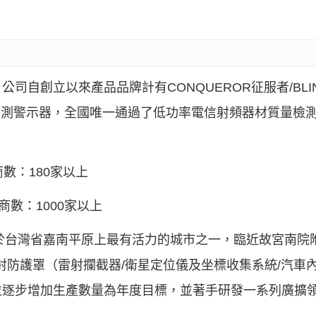
司自創立以來產品品牌計有CONQUEROR征服者/BLIN
雷達偵測警示器，全國唯一通過了低功率電信射頻器材質量檢
數：180家以上
商數：1000家以上
位於台灣省嘉南平原上最有活力的城市之一，臨近故宮南院
雷射防護罩（雷射攔截器/衛星定位儀及坐標收集系統/汽車
逐步增加生產數量為年度目標，並著手研發一系列廣擴領