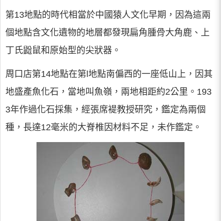
第13地點的時代相當於中國猿人文化早期，因為這兩
個地點含文化遺物的地層都發現扁角腫骨大角鹿、上
丁氏鼢鼠和原始型的尖狀器。
周口店第14地點在第l地點南偏西的一座低山上，因其
地盛產魚化石，當地叫魚嶺，兩地相距約2公里。193
3年作過化石採集，經張席褆教授研究，鑑定為兩個
種，長達12毫米的大脊椎因材料不足，未作鑑定。