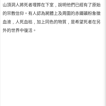
山頂洞人將死者埋葬在下室﹐說明他們已經有了原始
的宗教信仰。有人認為屍體上及周圍的赤鐵礦粉象徵
血液﹐人死血枯﹐加上同色的物質﹐是希望死者在另
外的世界中復活。