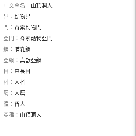
中文學名：
山頂洞人
界：
動物界
門：
脊索動物門
亞門：
脊索動物亞門
綱：
哺乳綱
亞綱：
真獸亞綱
目：
靈長目
科：
人科
屬：
人屬
種：
智人
亞種：
山頂洞人