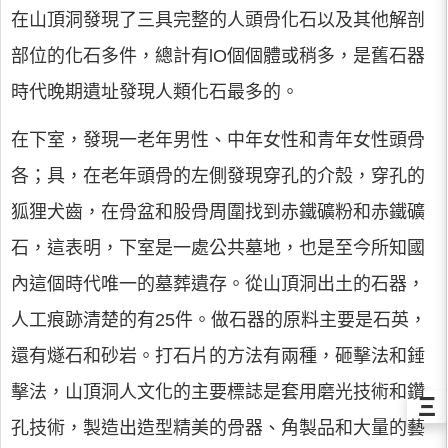
在山頂洞發現了三具完整的人頭骨化石以及其他解剖
部位的化石多件，總計有lO個個體或稍多，是舊石器
時代晚期遺址發現人類化石最多的。
在下室，發現一老年男性、中年女性和青年女性頭骨
各；具，在老年頭骨的左側發現穿孔的介殼，穿孔的
狐狸犬齒，在骨盆和股骨周圍找到赤鐵礦粉和赤鐵礦
石，這表明，下室是一處公共墓地，也是至今所知國
內這個時代唯一的墓葬遺存。從山頂洞出土的石器，
人工痕跡清楚的有25件。做石器的原料主要是石英，
還有燧石和砂岩。打石片的方法有兩種，砸擊法和錘
擊法，山頂洞人文化的主要標誌是套用磨光技術和鑽
Ξ
孔技術，製造出造型精美的骨器、角製品和大量的藝