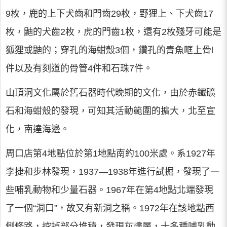
9枚，鹿的上下犬齒和門齒29枚，野狸上、下犬齒17
枚，鼬的犬齒2枚，虎的門齒1枚，還有2枚殘牙可能是
狐狸或鼬的；穿孔的海蚶殼3個，鑽孔的青魚眶上骨l
件以及有刻道的骨管4件和石珠7件。
山頂洞文化屬於舊石器時代晚期的文化，由於赤鐵礦
石和海蚶殼的發現，可知其活動範圍的擴大，北至宣
化，南達海邊。
周口店第4地點位於第1地點南約100米處。系1927年
李捷和步林發現，1937—1938年進行試掘，發現了一
些哺乳動物和少量石器。1967年在第4地點北端發現
了一個“洞口”，故又有新洞之稱。1972年在該地點西
側修路，挖掉部分堆積，發現灰燼層，十多種哺乳動