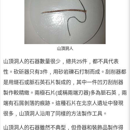
山頂洞人
山頂洞人的石器數量很少﹐總共25件﹐都不具代表
性。砍斫器只有3件﹐用砂岩礫石打制而成。刮削器都
是用燧石或脈石英石片製成的﹐其中一件凹刃刮削器
製作較精緻。兩極石片(或稱兩端刃器)多為脈石英﹐兩
端有石屑剝落的痕跡。這種石片在北京人遺址中發現
很多﹐山頂洞人沿用了同樣的方法製作工具。
山頂洞人的石器雖然不典型﹐但骨器和裝飾品製作得