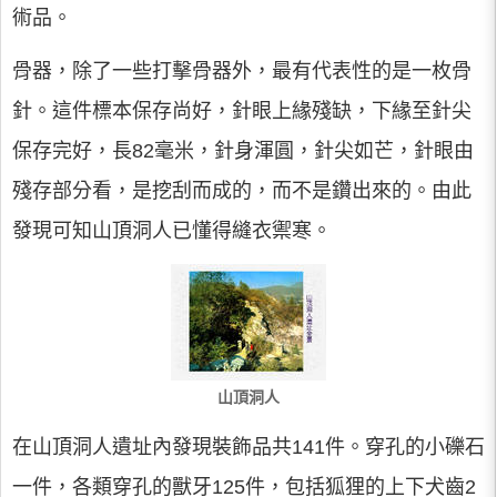
術品。
骨器，除了一些打擊骨器外，最有代表性的是一枚骨
針。這件標本保存尚好，針眼上緣殘缺，下緣至針尖
保存完好，長82毫米，針身渾圓，針尖如芒，針眼由
殘存部分看，是挖刮而成的，而不是鑽出來的。由此
發現可知山頂洞人已懂得縫衣禦寒。
山頂洞人
在山頂洞人遺址內發現裝飾品共141件。穿孔的小礫石
一件，各類穿孔的獸牙125件，包括狐狸的上下犬齒2