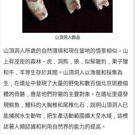
山頂洞人飾品
山頂洞人所處的自然環境和現在當地的情景相似。山
上有茂密的森林，虎﹑洞熊﹑狼﹑似鬃獵豹﹑果子狸
和牛﹑羊等生存於其間。山頂洞人以漁獵和採集為
生﹐在遺址中發現了大量的野兔和數百個北京斑鹿個
體的骨骼﹐應是他們狩獵的主要對象。在遺址里還發
現鯇魚﹑鯉科的大胸椎和尾椎化石﹐說明山頂洞人已
能捕撈水生動物﹐把生產活動範圍擴大至水域﹐這標
誌著人類認識和利用自然界的能力的提高。