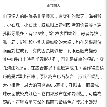
山頂洞人
山頂洞人的裝飾品非常豐富﹐有穿孔的獸牙﹑海蚶殼
﹑小石珠﹑小石墜﹑鯇魚眼上骨和刻溝的骨管等。穿
孔獸牙最多，有125枚﹐除1枚虎門齒外﹐餘者為獾﹑
狐﹑鹿﹑野狸和小食肉類動物的犬齒﹐均在牙根部位
兩面對挖成孔。有的因長期佩帶﹐孔眼已磨光變形。
其中5件出土時呈半圓形排列﹐可能是成串的項飾。穿
孔海蚶殼3個﹐在鉸合部以下處磨穿成孔。製作得最精
巧的是7顆小石珠﹐原料為白色石灰岩﹐形狀不規則﹐
大小相近﹐最大的直徑為6.5毫米﹐孔眼由一面鑽成﹐
珠表面被染成紅色。它們都散布在頭骨附近﹐可能為
頭飾。石墜系用天然的橢圓形黃綠色岩漿岩小礫製