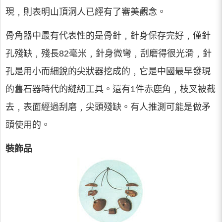
現﹐則表明山頂洞人已經有了審美觀念。
骨角器中最有代表性的是骨針﹐針身保存完好﹐僅針
孔殘缺﹐殘長82毫米﹐針身微彎﹐刮磨得很光滑﹐針
孔是用小而細銳的尖狀器挖成的﹐它是中國最早發現
的舊石器時代的縫紉工具。還有1件赤鹿角﹐枝叉被截
去﹐表面經過刮磨﹐尖頭殘缺。有人推測可能是做矛
頭使用的。
裝飾品