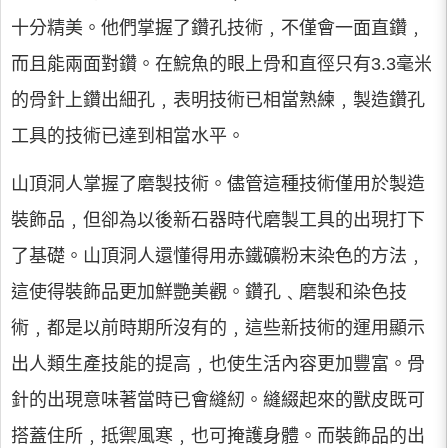
十分精美。他們掌握了鑽孔技術﹐不僅會一面直鑽﹐
而且能兩面對鑽。在鯇魚的眼上骨和直徑只有3.3毫米
的骨針上鑽出細孔﹐表明技術已相當熟練﹐製造鑽孔
工具的技術已達到相當水平。
山頂洞人掌握了磨製技術。儘管這種技術僅用於製造
裝飾品﹐但卻為以後新石器時代磨製工具的出現打下
了基礎。山頂洞人還懂得用赤鐵礦粉末染色的方法﹐
這使得裝飾品更加鮮艷美觀。鑽孔﹑磨製和染色技
術﹐都是以前時期所沒有的﹐這些新技術的運用顯示
出人類生產技能的提高﹐也使生活內容更加豐富。骨
針的出現意味著當時已會縫紉。縫綴起來的獸皮既可
搭蓋住所﹐抵禦風寒﹐也可掩護身體。而裝飾品的出