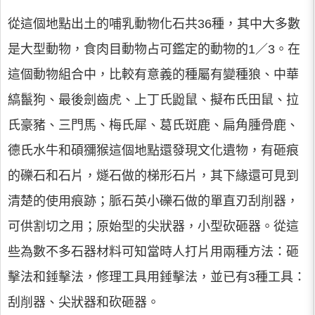
從這個地點出土的哺乳動物化石共36種，其中大多數
是大型動物，食肉目動物占可鑑定的動物的1／3。在
這個動物組合中，比較有意義的種屬有變種狼、中華
縞鬣狗、最後劍齒虎、上丁氏鼢鼠、擬布氏田鼠、拉
氏豪豬、三門馬、梅氏犀、葛氏斑鹿、扁角腫骨鹿、
德氏水牛和碩獼猴這個地點還發現文化遺物，有砸痕
的礫石和石片，燧石做的梯形石片，其下緣還可見到
清楚的使用痕跡；脈石英小礫石做的單直刃刮削器，
可供割切之用；原始型的尖狀器，小型砍砸器。從這
些為數不多石器材料可知當時人打片用兩種方法：砸
擊法和錘擊法，修理工具用錘擊法，並已有3種工具：
刮削器、尖狀器和砍砸器。