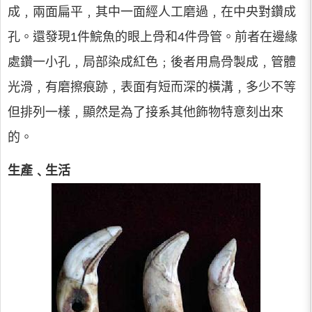
成﹐兩面扁平﹐其中一面經人工磨過﹐在中央對鑽成
孔。還發現1件鯇魚的眼上骨和4件骨管。前者在邊緣
處鑽一小孔﹐局部染成紅色﹔後者用鳥骨製成﹐管體
光滑﹐有磨擦痕跡﹐表面有短而深的橫溝﹐多少不等
但排列一樣﹐顯然是為了接系其他飾物特意刻出來
的。
生產﹑生活