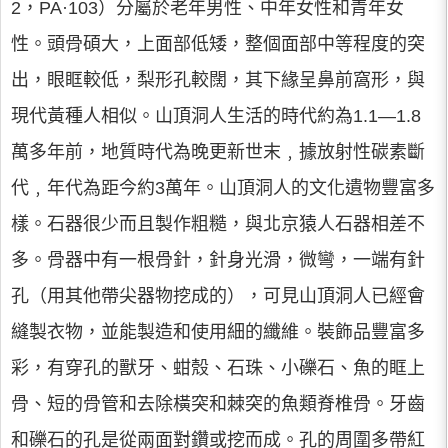
2，PA·103）分屬於老年男性、中年女性和青年女
性。頭骨碩大，上面部低矮，整個面部中等程度的突
出，眼眶較低，梨形孔較闊，其下緣呈鼻前窩形，與
現代黃種人相似。山頂洞人生活的時代約為1.1—1.8
萬多年前，地質時代為晚更新世末﹐據放射性碳素斷
代﹐年代為距今約3萬年。山頂洞人的文化遺物豐富多
樣。石器很少而且製作粗糙，與北京猿人石器相差不
多。骨器中有一根骨針，針身光滑，微彎，一端有針
孔（用其他帶尖器物挖成的），可見山頂洞人已經會
縫製衣物，並能製造和使用細的纖維。裝飾品豐富多
彩，有穿孔的獸牙、蚶殼、石珠、小礫石、魚的眶上
骨、短的骨管和去除橫突和棘突的魚類脊椎骨。牙齒
和礫石的孔是從兩面對鑽或挖而成。孔的周圍多帶紅