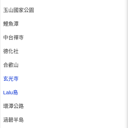
玉山國家公園
鯉魚潭
中台禪寺
德化社
合歡山
玄光寺
Lalu島
環潭公路
涵碧半島