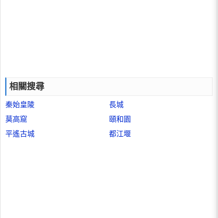
相關搜尋
秦始皇陵
長城
莫高窟
頤和園
平遙古城
都江堰