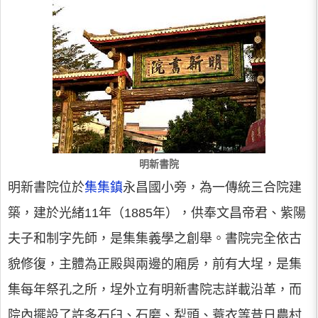
明新書院
明新書院位於
集集鎮
永昌國小旁，為一傳統三合院建
築，建於光緒11年（1885年），供奉文昌帝君、紫陽
夫子和制字先師，是集集義學之創舉。書院完全依古
貌修復，主體為正殿與兩邊的廂房，前有大埕，是集
集每年祭孔之所，埕外立有明新書院志詳載沿革，而
院內擺設了許多石臼、石磨、犁頭、蓑衣等昔日農村