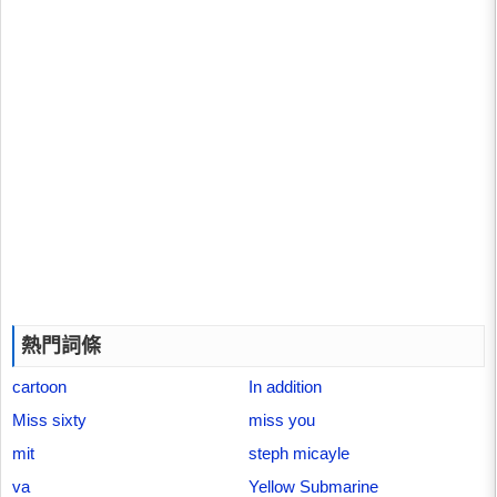
熱門詞條
cartoon
In addition
Miss sixty
miss you
mit
steph micayle
va
Yellow Submarine