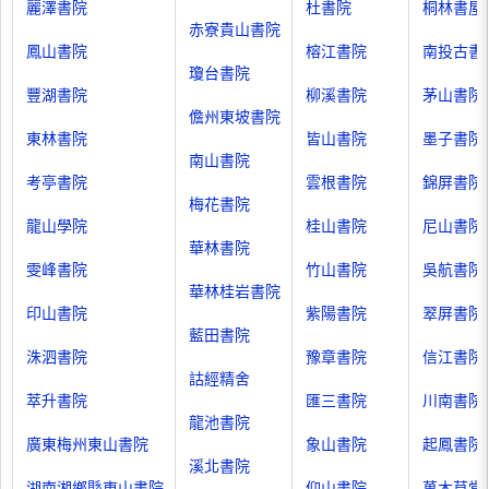
麗澤書院
杜書院
桐林書屋
赤寮貴山書院
鳳山書院
榕江書院
南投古書
瓊台書院
豐湖書院
柳溪書院
茅山書院
儋州東坡書院
東林書院
皆山書院
墨子書院
南山書院
考亭書院
雲根書院
錦屏書院
梅花書院
龍山學院
桂山書院
尼山書院
華林書院
雯峰書院
竹山書院
吳航書院
華林桂岩書院
印山書院
紫陽書院
翠屏書院
藍田書院
洙泗書院
豫章書院
信江書院
詁經精舍
萃升書院
匯三書院
川南書院
龍池書院
廣東梅州東山書院
象山書院
起鳳書院
溪北書院
湖南湘鄉縣東山書院
仰山書院
萬木草堂