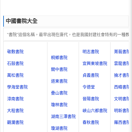
中國書院大全
“書院”這個名稱，最早出現在唐代，也是我國封建社會特有的一種
敬敷書院
明志書院
菁莪書院
桐鄉書院
石鼓書院
宜興東坡書院
雲龍書院
關中書院
萬松書院
貞義書院
掄才書院
道東書院
學海堂書院
令德堂
西疇書院
疊山書院
漳南書院
晉陽書院
文明書院
瓊林書院
大程書院
峽山六都書院
明新書院
湖南三潭書院
觀瀾書院
春秋書院
羅西書院
瓊湖書院