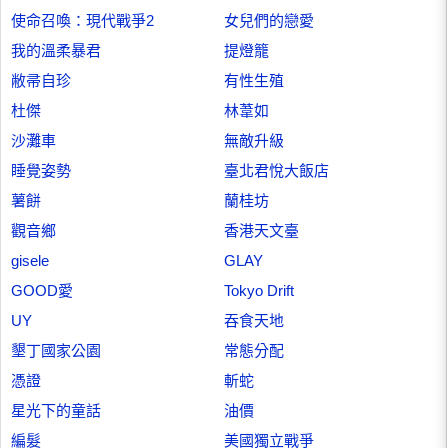
使命召喚：現代戰爭2
女兒們的戀愛
我的溫柔暴君
提燈籠
敝帚自珍
有性生殖
杜傑
林葦如
沙灘車
無敵升級
睡覺姿勢
臺北君悅大飯店
薯餅
蘭桂坊
觀音鄉
香港天文臺
gisele
GLAY
GOOD愛
Tokyo Drift
UY
吞食天地
墾丁國家公園
常態分配
憑證
斬蛇
星光下的童話
油價
編髮
美國獨立戰爭