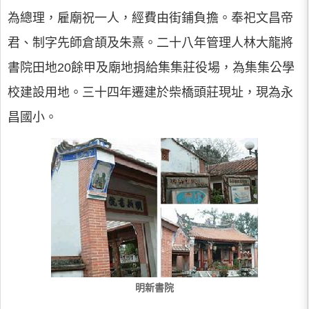
為總理，雇廟祝一人，經費由街鋪負擔。奉祀文昌帝
君、制字先師倉頡及朱熹。二十八年管理人林大龍將
書院田地20餘甲及廟地捐給集集莊役場，為集集公學
校建設用地。三十四年遷建於柴橋頭莊現址，現為永
昌國小。
明新書院