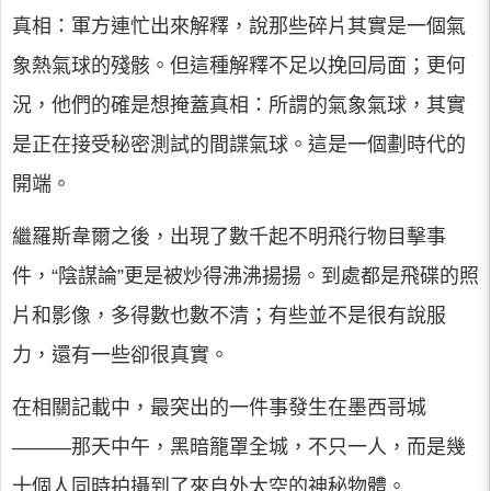
真相：軍方連忙出來解釋，說那些碎片其實是一個氣
象熱氣球的殘骸。但這種解釋不足以挽回局面；更何
況，他們的確是想掩蓋真相：所謂的氣象氣球，其實
是正在接受秘密測試的間諜氣球。這是一個劃時代的
開端。
繼羅斯韋爾之後，出現了數千起不明飛行物目擊事
件，“陰謀論”更是被炒得沸沸揚揚。到處都是飛碟的照
片和影像，多得數也數不清；有些並不是很有說服
力，還有一些卻很真實。
在相關記載中，最突出的一件事發生在墨西哥城
———那天中午，黑暗籠罩全城，不只一人，而是幾
十個人同時拍攝到了來自外太空的神秘物體。