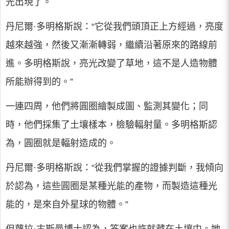
光出現了。
丹尼爾·多明格斯說：“它從我們頭頂正上方經過，亮度
越來越強，然後又漸漸轉弱，繼續沿著原來的路線前
進。多明格斯說，亮光改變了草地，這不是人造物體
所能辦得到的。”
一連四周，他們將圓圈繪製成圖、監測其變化；同
時，他們採集了土壤樣本，檢驗輻射量。多明格斯認
為，圓圈就是輻射造成的。
丹尼爾·多明格斯說：“從我們掌握的證據判斷，我傾向
於認為，這些圓圈是某種光能的產物，而製造這種光
能的，是來自外星球的物體。”
但蘿拉·古斯曼博士認為，答案也許就藏在土壤中。她