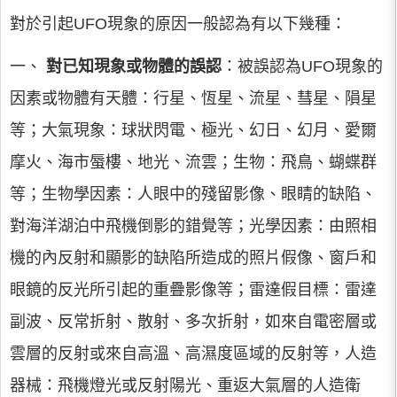
對於引起UFO現象的原因一般認為有以下幾種：
一、
對已知現象或物體的誤認
：被誤認為UFO現象的
因素或物體有天體：行星、恆星、流星、彗星、隕星
等；大氣現象：球狀閃電、極光、幻日、幻月、愛爾
摩火、海市蜃樓、地光、流雲；生物：飛鳥、蝴蝶群
等；生物學因素：人眼中的殘留影像、眼睛的缺陷、
對海洋湖泊中飛機倒影的錯覺等；光學因素：由照相
機的內反射和顯影的缺陷所造成的照片假像、窗戶和
眼鏡的反光所引起的重疊影像等；雷達假目標：雷達
副波、反常折射、散射、多次折射，如來自電密層或
雲層的反射或來自高溫、高濕度區域的反射等，人造
器械：飛機燈光或反射陽光、重返大氣層的人造衛