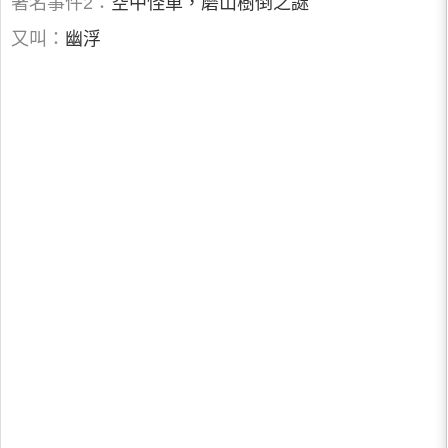
著名事件2：
空中怪車，磨山樹倒之謎
又叫：
幽浮