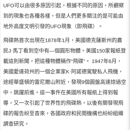
UFO可以由很多原因引起，根據不同的原因，所觀察
到的現象也各種各樣，但是人們更多關注的是可能由
地外高度文明引發的UFO現象（即飛碟）。
飛碟熱首次出現在1878年1月，美國德克薩斯州的農
民J·馬丁看到空中有—個圓形物體。美國150家報紙登
載這則新聞，把這種物體稱作“飛碟”。 1947年6月，
美國愛達荷州的一個企業家K·阿諾德駕駛私人飛機，
途經華盛頓的雷尼爾山附近，發現9個圓盤高速掠過空
中，跳躍前進。這一事件在美國所有報紙上得到報
導，又一次引起了世界性的飛碟熱，以後有關發現飛
碟的報告紛至杳來，各國政府和民間機構也紛紛組織
調查研究。