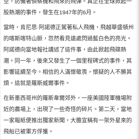
空，防備著偵察機和飛來的飛彈。真正在全球掀起一
股熱潮的事件，發生在1947年的6月。
當時，肯尼思·阿諾德正駕著私人飛機，飛越華盛頓州
的喀斯喀特山脈，忽然看見遠處閃過藍白色的亮光。
阿諾德向當地報社講述了這件事，由此掀起飛碟熱
潮。同一年，後來又發生了一個里程碑式的事件，其
影響延續至今。相信的人滿懷敬畏，懷疑的人不勝其
煩，這就是羅斯威爾事件。
在新墨西哥州的羅斯韋爾郊外，一座美國陸軍機場附
近的農場上，出現了一些奇怪的碎片。第二天，當地
一家報紙便推出獨家新聞，大膽宣稱有一架外星來的
飛船已被軍方俘獲。