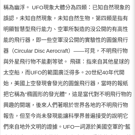
稱為幽浮。 UFO現象大體分為四類：已知自然現象的
誤認，未知自然現象，未知自然生物，第四類是指有
明顯智慧型飛行能力、空軍所製造的沒公開的有高性
能的飛行器，即一些空軍沒公開的實驗性的圓盤飛行
器（Circular Disc Aerocraft）——可見，不明飛行物
與外星飛行物不能劃等號。 飛碟：指來自其他星球的
太空船，而UFO的範圍廣泛得多。20世紀40年代開
始，美國上空發現會發光的圓盤飛行器，當時的報紙
把它稱為“橢圓形的發光體”，這是當代對不明飛行物的
興趣的開端，後來人們著眼於世界各地的不明飛行物
報告，但至今尚未發現能讓科學界普遍接受的說明它
們來自地外文明的證據。UFO一詞源於美國空軍的“藍