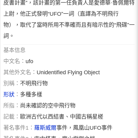
皮書計畫”，該計畫的第一任負責人是愛德華·魯佩爾特
上尉，他正式發明“UFO”一詞（直譯為不明飛行
物），取代了當時所用不準確而且有暗示性的“飛碟”一
詞。
基本信息
中文名：
ufo
其他外文名：
Unidentified Flying Object
別稱：
不明飛行物
形狀
：
多種多樣
所指：
尚未確認的空中飛行物
記載：
歐洲古代以西結書、中國古稱星槎
著名事件1：
羅斯威爾
事件，鳳凰山UFO事件