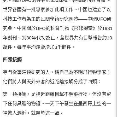
究。關於UFO的專著約350餘種，各種期刊近百種 。
世界各國有一批專家參加此項工作。中國也建立了以
科技工作者為主的民間學術研究團體——中國UFO研
究會。中國關於UFO的科普刊物《飛碟探索》於1981
年創刊。到80年代初為止，全世界共有目擊報告約10
萬件，每年平均還要增加3千餘件。
四類接觸
專門從事這類研究的人，稱自己為不明飛行物學家；
他們將人與天外來客的近距離接觸分成了四類：
第一類接觸，是指近距離目擊不明飛行物，但沒有留
下任何具體的物證。一天下午發生在墨西哥上空的一
場驚人邂逅，就屬於這一類。