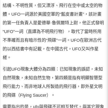
結構、不明性質，但又漂浮、飛行在空中或太空的物
體。UFO一詞源於美國空軍的“藍皮書計畫”，該計畫
的第一任負責人是愛德華·魯佩爾特上尉，他正式發明
“UFO”一詞（直譯為不明飛行物），取代了當時所用
不準確而且有暗示性的“飛碟”一詞。UFO在歐洲古代
的以西結書中有記載，在中國古代，UFO又叫作星
槎。
引起UFO現象大體分為四類：已知現象的誤認，未知
自然現象，未知自然生物，第四類是指有明顯智慧型
飛行能力、而非地球人所製造的飛行器，即外星文明
的飛碟（Flying Saucer）。
需要指出的是，ufo與飛碟不可相互替代。與其它現象