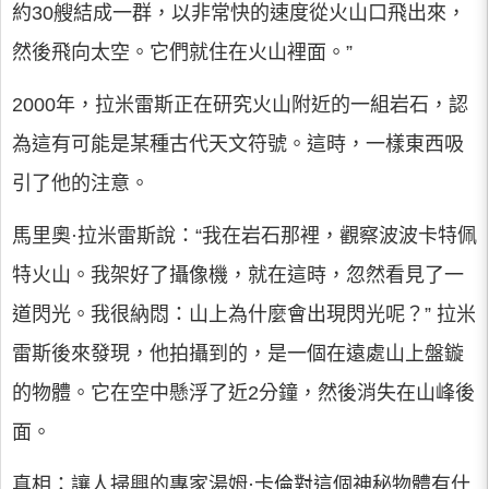
約30艘結成一群，以非常快的速度從火山口飛出來，
然後飛向太空。它們就住在火山裡面。”
2000年，拉米雷斯正在研究火山附近的一組岩石，認
為這有可能是某種古代天文符號。這時，一樣東西吸
引了他的注意。
馬里奧·拉米雷斯說：“我在岩石那裡，觀察波波卡特佩
特火山。我架好了攝像機，就在這時，忽然看見了一
道閃光。我很納悶：山上為什麼會出現閃光呢？” 拉米
雷斯後來發現，他拍攝到的，是一個在遠處山上盤鏇
的物體。它在空中懸浮了近2分鐘，然後消失在山峰後
面。
真相：讓人掃興的專家湯姆·卡倫對這個神秘物體有什