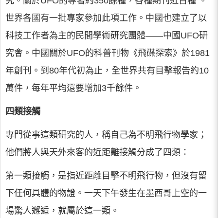
究。關於UFO的專著約350餘種，各種期刊近百種 。
世界各國有一批專家參加此項工作。中國也建立了以
科技工作者為主的民間學術研究團體——中國UFO研
究會。中國關於UFO的科普刊物《飛碟探索》於1981
年創刊。到80年代初為止，全世界共有目擊報告約10
萬件，每年平均還要增加3千餘件。
四類接觸
專門從事這類研究的人，稱自己為不明飛行物學家；
他們將人與天外來客的近距離接觸分成了四類：
第一類接觸，是指近距離目擊不明飛行物，但沒有留
下任何具體的物證。一天下午發生在墨西哥上空的一
場驚人邂逅，就屬於這一類。