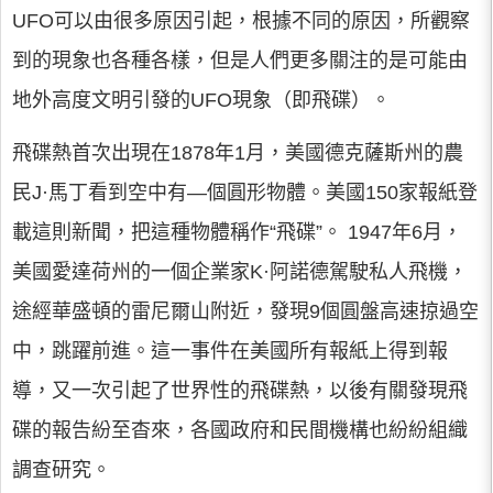
UFO可以由很多原因引起，根據不同的原因，所觀察
到的現象也各種各樣，但是人們更多關注的是可能由
地外高度文明引發的UFO現象（即飛碟）。
飛碟熱首次出現在1878年1月，美國德克薩斯州的農
民J·馬丁看到空中有—個圓形物體。美國150家報紙登
載這則新聞，把這種物體稱作“飛碟”。 1947年6月，
美國愛達荷州的一個企業家K·阿諾德駕駛私人飛機，
途經華盛頓的雷尼爾山附近，發現9個圓盤高速掠過空
中，跳躍前進。這一事件在美國所有報紙上得到報
導，又一次引起了世界性的飛碟熱，以後有關發現飛
碟的報告紛至杳來，各國政府和民間機構也紛紛組織
調查研究。