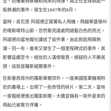
空，防備著偵察機和飛來的飛彈。真正在全球掀起一
股熱潮的事件，發生在1947年的6月。
當時，肯尼思·阿諾德正駕著私人飛機，飛越華盛頓州
的喀斯喀特山脈，忽然看見遠處閃過藍白色的亮光。
阿諾德向當地報社講述了這件事，由此掀起飛碟熱
潮。同一年，後來又發生了一個里程碑式的事件，其
影響延續至今。相信的人滿懷敬畏，懷疑的人不勝其
煩，這就是羅斯威爾事件。
在新墨西哥州的羅斯韋爾郊外，一座美國陸軍機場附
近的農場上，出現了一些奇怪的碎片。第二天，當地
一家報紙便推出獨家新聞，大膽宣稱有一架外星來的
飛船已被軍方俘獲。