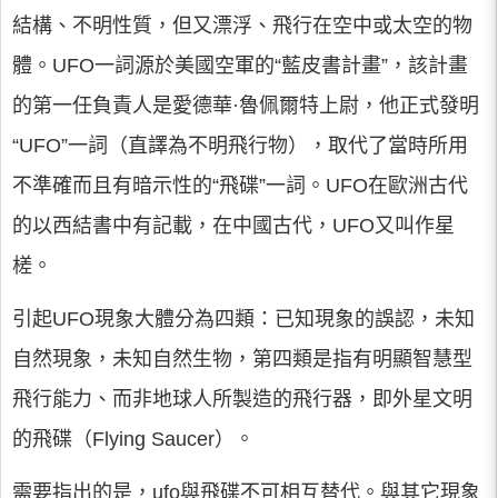
結構、不明性質，但又漂浮、飛行在空中或太空的物
體。UFO一詞源於美國空軍的“藍皮書計畫”，該計畫
的第一任負責人是愛德華·魯佩爾特上尉，他正式發明
“UFO”一詞（直譯為不明飛行物），取代了當時所用
不準確而且有暗示性的“飛碟”一詞。UFO在歐洲古代
的以西結書中有記載，在中國古代，UFO又叫作星
槎。
引起UFO現象大體分為四類：已知現象的誤認，未知
自然現象，未知自然生物，第四類是指有明顯智慧型
飛行能力、而非地球人所製造的飛行器，即外星文明
的飛碟（Flying Saucer）。
需要指出的是，ufo與飛碟不可相互替代。與其它現象