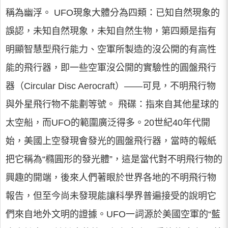
稱為幽浮。 UFO現象大體分為四類：已知自然現象的
誤認，未知自然現象，未知自然生物，第四類是指有
明顯智慧型飛行能力、空軍所製造的沒公開的有高性
能的飛行器，即一些空軍沒公開的實驗性的圓盤飛行
器（Circular Disc Aerocraft）——可見，不明飛行物
與外星飛行物不能劃等號。 飛碟：指來自其他星球的
太空船，而UFO的範圍廣泛得多。20世紀40年代開
始，美國上空發現會發光的圓盤飛行器，當時的報紙
把它稱為“橢圓形的發光體”，這是當代對不明飛行物的
興趣的開端，後來人們著眼於世界各地的不明飛行物
報告，但至今尚未發現能讓科學界普遍接受的說明它
們來自地外文明的證據。UFO一詞源於美國空軍的“藍