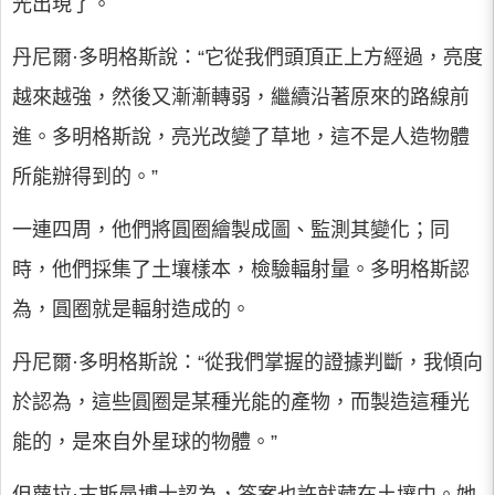
光出現了。
丹尼爾·多明格斯說：“它從我們頭頂正上方經過，亮度
越來越強，然後又漸漸轉弱，繼續沿著原來的路線前
進。多明格斯說，亮光改變了草地，這不是人造物體
所能辦得到的。”
一連四周，他們將圓圈繪製成圖、監測其變化；同
時，他們採集了土壤樣本，檢驗輻射量。多明格斯認
為，圓圈就是輻射造成的。
丹尼爾·多明格斯說：“從我們掌握的證據判斷，我傾向
於認為，這些圓圈是某種光能的產物，而製造這種光
能的，是來自外星球的物體。”
但蘿拉·古斯曼博士認為，答案也許就藏在土壤中。她