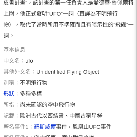
皮書計畫”，該計畫的第一任負責人是愛德華·魯佩爾特
上尉，他正式發明“UFO”一詞（直譯為不明飛行
物），取代了當時所用不準確而且有暗示性的“飛碟”一
詞。
基本信息
中文名：
ufo
其他外文名：
Unidentified Flying Object
別稱：
不明飛行物
形狀
：
多種多樣
所指：
尚未確認的空中飛行物
記載：
歐洲古代以西結書、中國古稱星槎
著名事件1：
羅斯威爾
事件，鳳凰山UFO事件