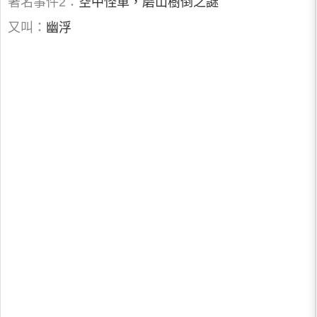
著名事件2：
空中怪車，磨山樹倒之謎
又叫：
幽浮