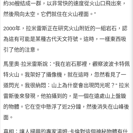
約30艘結成一群，以非常快的速度從火山口飛出來，
然後飛向太空。它們就住在火山裡面。”
2000年，拉米雷斯正在研究火山附近的一組岩石，認
為這有可能是某種古代天文符號。這時，一樣東西吸
引了他的注意。
馬里奧·拉米雷斯說：“我在岩石那裡，觀察波波卡特佩
特火山。我架好了攝像機，就在這時，忽然看見了一
道閃光。我很納悶：山上為什麼會出現閃光呢？” 拉米
雷斯後來發現，他拍攝到的，是一個在遠處山上盤鏇
的物體。它在空中懸浮了近2分鐘，然後消失在山峰後
面。
真相：讓人掃興的專家湯姆·卡倫對這個神秘物體有什