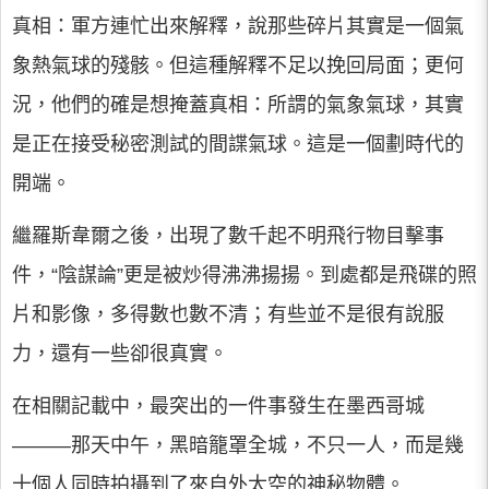
真相：軍方連忙出來解釋，說那些碎片其實是一個氣
象熱氣球的殘骸。但這種解釋不足以挽回局面；更何
況，他們的確是想掩蓋真相：所謂的氣象氣球，其實
是正在接受秘密測試的間諜氣球。這是一個劃時代的
開端。
繼羅斯韋爾之後，出現了數千起不明飛行物目擊事
件，“陰謀論”更是被炒得沸沸揚揚。到處都是飛碟的照
片和影像，多得數也數不清；有些並不是很有說服
力，還有一些卻很真實。
在相關記載中，最突出的一件事發生在墨西哥城
———那天中午，黑暗籠罩全城，不只一人，而是幾
十個人同時拍攝到了來自外太空的神秘物體。