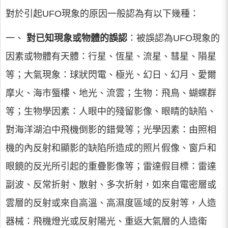
對於引起UFO現象的原因一般認為有以下幾種：
一、
對已知現象或物體的誤認
：被誤認為UFO現象的
因素或物體有天體：行星、恆星、流星、彗星、隕星
等；大氣現象：球狀閃電、極光、幻日、幻月、愛爾
摩火、海市蜃樓、地光、流雲；生物：飛鳥、蝴蝶群
等；生物學因素：人眼中的殘留影像、眼睛的缺陷、
對海洋湖泊中飛機倒影的錯覺等；光學因素：由照相
機的內反射和顯影的缺陷所造成的照片假像、窗戶和
眼鏡的反光所引起的重疊影像等；雷達假目標：雷達
副波、反常折射、散射、多次折射，如來自電密層或
雲層的反射或來自高溫、高濕度區域的反射等，人造
器械：飛機燈光或反射陽光、重返大氣層的人造衛