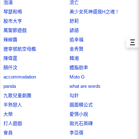
泡湯
流亡
琴瑟和鳴
美少女死神還我H之魂！
股市大亨
舒莉
萬聖節遊戲
諺語
辣椒醬
追幸福
Ξ
遼寧號航空母艦
金秀賢
陳偉霆
韓湘
顏仟汶
體脂肪率
accommodation
Moto G
panda
what are words
九歌兒童劇團
勾針
半熟戀人
圓面積公式
大榮
愛情小說
打人遊戲
拋光石英磚
會員
李亞蒨