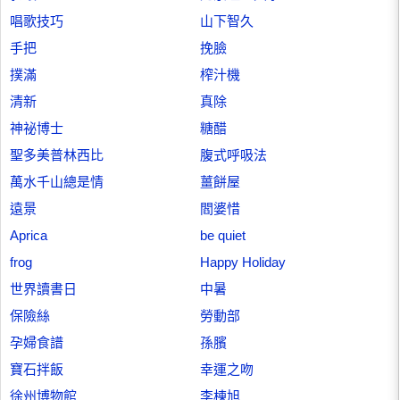
唱歌技巧
山下智久
手把
挽臉
撲滿
榨汁機
清新
真除
神祕博士
糖醋
聖多美普林西比
腹式呼吸法
萬水千山總是情
薑餅屋
遠景
閻婆惜
Aprica
be quiet
frog
Happy Holiday
世界讀書日
中暑
保險絲
勞動部
孕婦食譜
孫臏
寶石拌飯
幸運之吻
徐州博物館
李棟旭