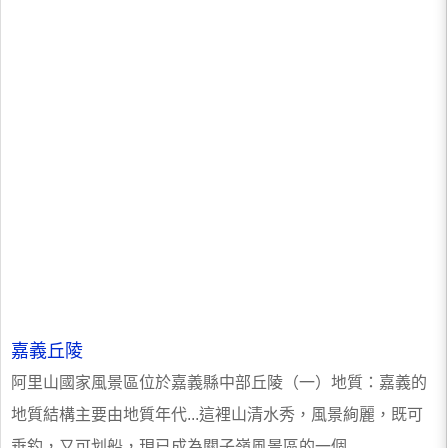
嘉義丘陵
阿里山國家風景區位於嘉義縣中部丘陵（一）地質：嘉義的
地質結構主要由地質年代...這裡山清水秀，風景絢麗，既可
垂釣，又可划船，現已成為關子嶺風景區的一個...