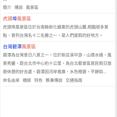
簡介 傳說 風景區
虎頭
埠
風景區
虎頭埠風景區位於台南縣新化鎮東的虎頭山麓,相臨很多景
點，曾列台灣名十二名勝之一，是人們度假的好地方。
台灣碧潭
風景區
碧潭為台灣昔日八景之一，位於新店溪中游，山環水繞，風
景秀麗，距台北市中心約十公里，為台北都會區居民假日旅
遊休憩的好去處。碧潭因河岸寬廣，水色橙碧，平靜如...
命名由來 橋樑 特色 軼事傳說 交通指南