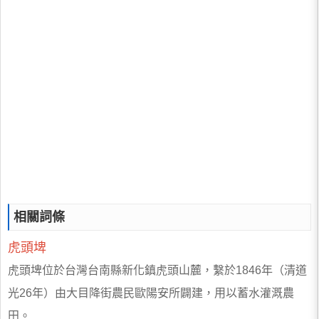
相關詞條
虎頭埤
虎頭埤位於台灣台南縣新化鎮虎頭山麓，繫於1846年（清道
光26年）由大目降街農民歐陽安所闢建，用以蓄水灌溉農
田。