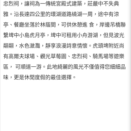
忠烈祠，讓祠為一傳統宮殿式建築，莊嚴中不失典
雅。沿長達四公里的環湖道路繞湖一周，途中有涼
亭、餐廳坐落於林蔭間，可供休憩進 食，岸邊吊橋聯
繫埤中小島虎月亭，埤中可租用小舟游湖，但見波光
翷翷，水色瀲灩，靜享浪漫詩意情懷。虎頭埤附近尚
有高爾夫球場、觀光草莓園、忠烈祠、騎馬場等遊樂
區， 可順道一游。此地綺麗的風光不僅值得您細細品
味，更是休閒度假的最佳選擇。