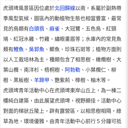
虎頭埤風景區因位處於
北回歸線
以南，系屬於副熱帶
季風型氣候，園區內的動植物生態也相當豐富，最常
見的鳥類有
白頭翁
、
麻雀
、大冠鷺、五色鳥、紅頸
鳩、紅冠水雞、竹雞、繡眼畫眉等；水庫內的常見魚
類有
鯉魚
、
吳郭魚
、鯽魚、珍珠石斑等；植物方面則
以人工栽培林為主，種類包含了相思樹、橄欖樹、大
葉山欖、南洋杉、梧桐樹、
阿勃勒
、小葉欖仁、柳
樹、黑板樹、
羊蹄甲
、艷紫荊、樟樹、柚木等。
虎頭埤青年活動中心在虎頭埤東岸山丘上，為一棟二
樓純白建築，由此展望虎頭埤，視野頗佳。活動中心
對面的梯狀丘陵上，辟有露營區，以相思樹相隔，綠
草為地，環境優雅。由青年活動中心前行５分鐘可抵