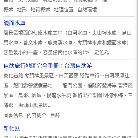
概述 地形 地質概述 地理位置 自然環境
鏡面水庫
風景區境面的七座水庫之中（白河水庫、尖山埤水庫、烏山
頭水庫、曾文水庫、鹿寮溪水庫、虎頭埤水庫和鏡面水庫）
容量最小的一座，容量僅南化水庫的1%，定位為...
自助旅行地圖完全手冊：台灣自助游
寮化石館 虎頭埤風景區、白河觀蓮 腳踏車行～白河蓮潭社
區... 龍門露營渡假基地——龍門公園、福隆蔚藍海岸 碧潭風
景區、烏來...園區、後龍水牛城 香格里拉樂園 明德水鄉、三
灣鄉、獅頭山風景區...
圖書信息 內容簡介 目錄
新化區