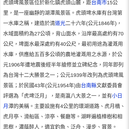
虎頭埤風景區位於新化鎮虎頭山麓，距
台南市
15公
里，是一座幽靜的湖潭風景區。虎頭埤水庫有台灣第
一水庫之稱，建造於清
道光
二十六年(公元1846年)，
水域面積約為27公頃，背山面水，沿岸最高處約有70
公尺，埤面水最深處約有40公尺，最初用途為灌溉用
水庫，供應給五百多公頃的農地灌溉用之水源，於公
元1906年遭地震後經半年搶修並立碑紀念，同年即列
為台灣十二大勝景之一；公元1939年改列為虎頭埤風
景區；於民國43年(公元1954年)由
台南縣
文獻委員會
評選為「虎埤泛月」，是南瀛八大景之一，並有
小日
月
潭的美稱。主要設施有4公里的環湖道路、虎月橋、
虎月亭、滑船區、涼亭、餐廳等。湖畔遍植樟樹和相
思樹，濃蔭醉人，適宜釣魚、泛舟、漫步、賞景。