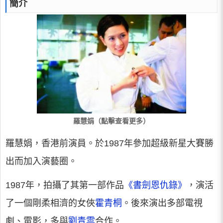
簡介
羅慧娟（點擊查看更多）
羅慧娟，香港前演員。於1987年參加超級新星大賽勝
出而加入演藝圈。
1987年，拍攝了其第一部作品
《書劍恩仇錄》
，演活
了一個剛柔相濟的女俠
霍青桐
。後來演出多部電視
劇、電影，多與
劉青雲
合作。