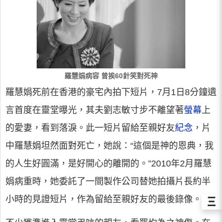
羅慧娟病容 曾挨60針笑對死神
羅慧娟死前在香港的豪宅內拍下短片，7月1日8分鐘遺
言首度在靈堂曝光，其夫劉志敏寸步不離望著
螢幕
上
的愛妻，看到落淚。此一短片留給至親好友
紀念
，片
中羅慧娟坦然面對死亡，她說：“這個是神的恩典，我
的人生好圓滿，是好開心的離開的。”2010年2月羅慧
娟病重時，她委託了一間製作公司替她拍攝片長約半
Ξ
小時的見證短片，作為留給至親好友的最後錄像。