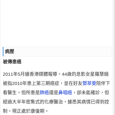
病歷
被傳患癌
2011年5月據香港媒體報導，44歲的息影女星羅慧娟
被指2010年患上第三期癌症，並在好友
鄧萃雯
陪伴下
看醫生。但所患是
肺癌
還是
鼻咽癌
，卻未能確診，但
經過大半年密集式的化療醫治，據悉其病情已得到控
制，現正處於康復期。