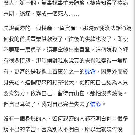
廢人；第三個，無事找事忙去體檢，被告知得了癌病
末期，絕症，變成一個死人……
先說香港的一個特產，“負資產”，那時候我沒法想通為
何我的首期置業供款沒了，往後的供款也沒了。即使
不要那一層房子，還要拿錢出來買單。這個讓我心裡
有很多憤怒。那時候對我來說真的覺得我變得一無所
有，更甚的是我遇上百萬分之一的
機會
，因意外而終
身失聰。這個帶來的打擊很大，從前的自己認為人只
要肯努力，依靠自己，留得青山在，那怕沒柴燒呢。
但自己耳聾了，我對自己完全失去了
信心
。
沒有一個身邊的人，如何親密的人都不明白你。很多
說不出的辛苦，因為別人不明白，所以我就裝作沒