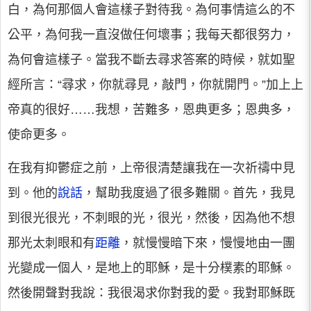
白，為何那個人會這樣子對待我。為何事情這么的不
公平，為何我一直沒做任何壞事；我每天都很努力，
為何會這樣子。當我不斷去尋求答案的時候，就如聖
經所言：“尋求，你就尋見，敲門，你就開門。”加上上
帝真的很好……我想，苦難多，恩典更多；恩典多，
使命更多。
在我有抑鬱症之前，上帝很清楚讓我在一次祈禱中見
到。他的
說話
，幫助我度過了很多難關。首先，我見
到很光很光，不刺眼的光，很光，然後，因為他不想
那光太刺眼和有
距離
，就慢慢暗下來，慢慢地由一團
光變成一個人，是地上的耶穌，是十分樸素的耶穌。
然後開聲對我說：我很渴求你對我的愛。我對耶穌既