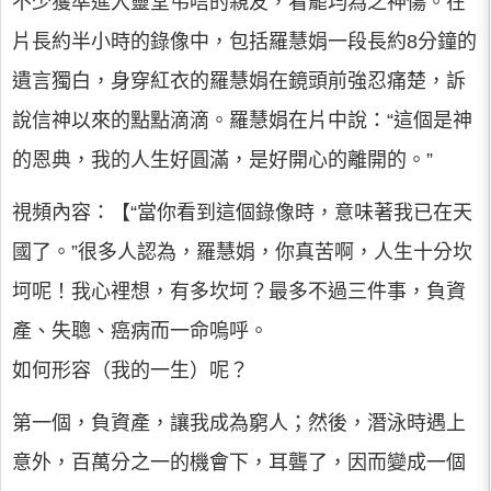
不少獲準進入靈堂弔唁的親友，看罷均為之神傷。在
片長約半小時的錄像中，包括羅慧娟一段長約8分鐘的
遺言獨白，身穿紅衣的羅慧娟在鏡頭前強忍痛楚，訴
說信神以來的點點滴滴。羅慧娟在片中說：“這個是神
的恩典，我的人生好圓滿，是好開心的離開的。”
視頻內容：【“當你看到這個錄像時，意味著我已在天
國了。”很多人認為，羅慧娟，你真苦啊，人生十分坎
坷呢！我心裡想，有多坎坷？最多不過三件事，負資
產、失聰、癌病而一命嗚呼。
如何形容（我的一生）呢？
第一個，負資產，讓我成為窮人；然後，潛泳時遇上
意外，百萬分之一的機會下，耳聾了，因而變成一個