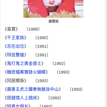
羅慧娟
《喜寶》 （1988）
《
千王家族
》 （1990）
《志在出位》
（1991）
《
特技雙雄
》 （1991）
《
鬼打鬼之黃金道士
》 （1992）
《
機密檔案實錄火蝴蝶
》 （1993）
《同居關係》 （1993）
《
廣東五虎之鐵拳無敵孫中山
》 （1993）
《
搭錯情人上錯床
》 （1993）
《
特異女朋友
》 （1993）