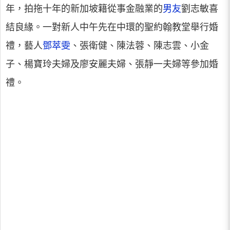
年，拍拖十年的新加坡籍從事金融業的
男友
劉志敏喜
結良緣。一對新人中午先在中環的聖約翰教堂舉行婚
禮，藝人
鄧萃雯
、張衛健、陳法蓉、陳志雲、小金
子、楊寶玲夫婦及廖安麗夫婦、張靜一夫婦等參加婚
禮。