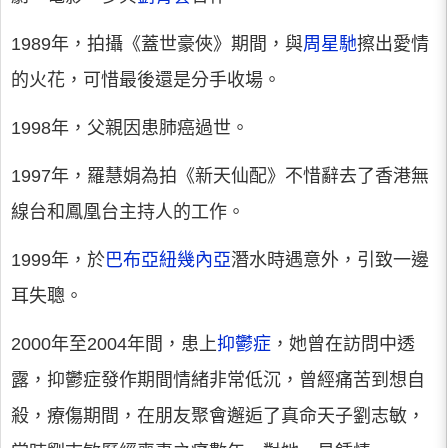
1989年，拍攝《蓋世豪俠》期間，與
周星馳
擦出愛情
的火花，可惜最後還是分手收場。
1998年，父親因患肺癌過世。
1997年，羅慧娟為拍《新天仙配》不惜辭去了香港無
線台和鳳凰台主持人的工作。
1999年，於
巴布亞紐幾內亞
潛水時遇意外，引致一邊
耳失聰。
2000年至2004年間，患上
抑鬱症
，她曾在訪問中透
露，抑鬱症發作期間情緒非常低沉，曾經痛苦到想自
殺，療傷期間，在朋友聚會邂逅了真命天子劉志敏，