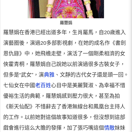
羅慧娟
羅慧娟在香港已經出道多年，生肖屬馬，自20歲進入
演藝圈後，演過20多部影視劇，在她的成名作《書劍
恩仇錄》中，她飛檐走壁，演活了一個剛柔相濟的女
俠霍青桐，羅慧娟自己說她以前演過很多古裝女子，
但多是“武女”，演
典雅
、文靜的古代女子還是頭一回。
七仙女在中國
老百姓
心目中是美麗賢淑、為幸福不惜
優裕生活的典範，羅慧娟感到壓力很大，甚至為拍
《新天仙配》不惜辭去了香港無線台和鳳凰台主持人
的工作。以前她對這個故事知道很多，但沒想到這部
戲會進行這么大膽的發揮，加了張巧嘴這個
情敵
妹妹