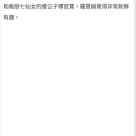
和痴戀七仙女的傻公子傅官寶，羅慧娟覺得非常新鮮
有趣。