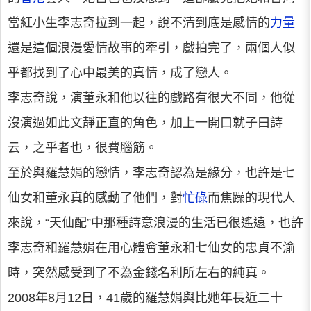
當紅小生李志奇拉到一起，說不清到底是感情的
力量
還是這個浪漫愛情故事的牽引，戲拍完了，兩個人似
乎都找到了心中最美的真情，成了戀人。
李志奇說，演董永和他以往的戲路有很大不同，他從
沒演過如此文靜正直的角色，加上一開口就子曰詩
云，之乎者也，很費腦筋。
至於與羅慧娟的戀情，李志奇認為是緣分，也許是七
仙女和董永真的感動了他們，對
忙碌
而焦躁的現代人
來說，“天仙配”中那種詩意浪漫的生活已很遙遠，也許
李志奇和羅慧娟在用心體會董永和七仙女的忠貞不渝
時，突然感受到了不為金錢名利所左右的純真。
2008年8月12日，41歲的羅慧娟與比她年長近二十