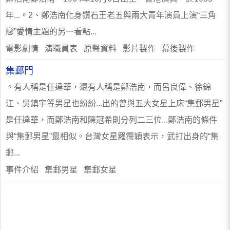
年...。2、鄭浩南化身鑽石王老五與兩大青年演員上演“三角
戀”愛情主題的另一看點...
電影劇情 演職員表 原聲資料 影片製作 幕後製作
集郵門
。有人稱是任達華，還有人稱是鄭浩南，而呂良偉、徐錦
江、吳鎮宇等男星也紛紛...出的曾與五大女星上床“集郵男星”
是任達華，而鄭浩南和陳冠希則分列二三位...鄭浩南的條件
與“集郵男星”最相似。台灣女星羅霈穎表示，武打出身的“集
郵...
事件介紹 集郵男星 集郵女星