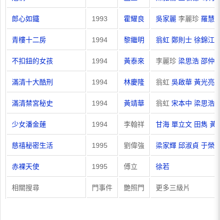
郎心如鐵
1993
霍耀良
吳家麗
李麗珍
羅慧
青樓十二房
1994
黎繼明
翁虹
鄭則士
徐錦江
不扣鈕的女孩
1994
黃泰來
李麗珍
梁思浩
邵仲
滿清十大酷刑
1994
林慶隆
翁虹
吳啟華
黃光亮
滿清禁宮秘史
1994
黃靖華
翁虹
宋本中
梁思浩
少女潘金蓮
1994
李翰祥
甘海
單立文
田雋
黃
慈禧秘密生活
1995
劉偉強
梁家輝
邱淑貞
于榮
赤裸天使
1995
傅立
徐若
相關搜尋
門事件
艷照門
更多三級片