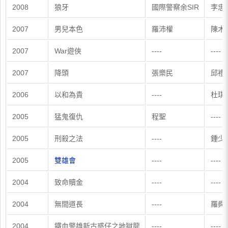
2008
狼牙
國際警察余SIR
李忠
2007
男兒本色
羅沛權
陳木
2007
War遊俠
----
----
2007
降頭
張樂民
邱禮
2006
以和為貴
----
杜琪
2005
猛鬼復仇
程聖
----
2005
刑殺之法
----
鍾少
2005
雙雄會
----
----
2004
致命贖金
----
----
2004
無間道長
----
羅舜
2004
鐵血警雄新古惑仔之地獄龍
----
----