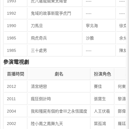
1993
虎穴屠龍關東太陽會
----
----
1992
鬼域的故事新龍爭虎鬥
----
----
1990
刀馬旦
寧北海
徐克
1985
飛虎奇兵
沙膽
余允
1985
三十處男
----
陳友
參演電視劇
首播時間
劇名
扮演角色
2012
清宮絕戀
賽佳
何東
2011
瘋狂倒計時
張寶生
黎濤
2004
我和殭屍有個約會Ⅲ之永恆國度
人王伏羲
鄭偉
2002
陸小鳳之鳳舞九天
葉孤鴻
羅廷