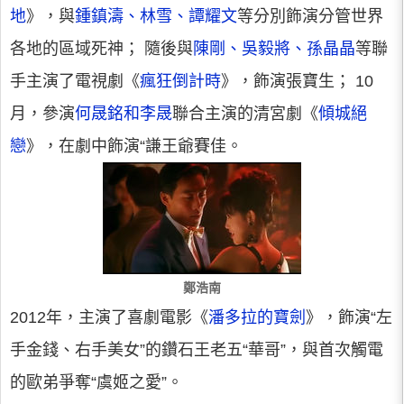
地
》，與
鍾鎮濤、林雪、譚耀文
等分別飾演分管世界
各地的區域死神； 隨後與
陳剛、吳毅將、孫晶晶
等聯
手主演了電視劇《
瘋狂倒計時
》，飾演張寶生； 10
月，參演
何晟銘和李晟
聯合主演的清宮劇《
傾城絕
戀
》，在劇中飾演“謙王爺賽佳。
鄭浩南
2012年，主演了喜劇電影《
潘多拉的寶劍
》，飾演“左
手金錢、右手美女”的鑽石王老五“華哥”，與首次觸電
的歐弟爭奪“虞姬之愛”。