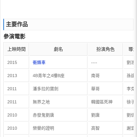
主要作品
參演電影
上映時間
劇名
扮演角色
導
2015
衝鋒車
----
劉浩
2013
4B青年之4樓B座
南哥
孫達
2011
潘多拉的寶劍
華哥
李克
2011
無界之地
韓國區死神
徐子
2010
赤發鬼劉唐
劉唐
劉信
2010
榮譽的證明
高智
謝宜