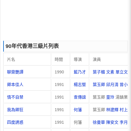
90年代香港三級片列表
片名
時間
導演
演員
聊齋艷譚
1990
藍乃才
葉子楣
文素
單立文
卿本佳人
1991
楊志堅
葉玉卿
邱月清
曾小
情不自禁
1991
查傳誼
葉玉卿
童玲
湯鎮業
我為卿狂
1991
何藩
葉玉卿
林建輝
村上
四度誘惑
1991
何藩
徐曼華
陳安文
李月