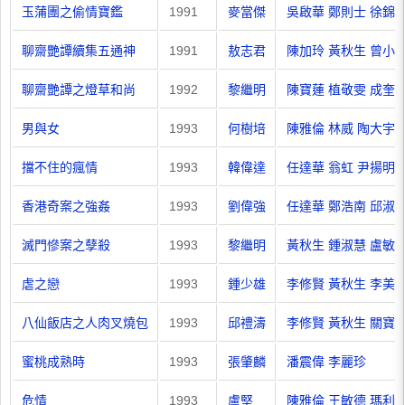
玉蒲團之偷情寶鑑
1991
麥當傑
吳啟華
鄭則士
徐錦
聊齋艷譚續集五通神
1991
敖志君
陳加玲
黃秋生
曾小
聊齋艷譚之燈草和尚
1992
黎繼明
陳寶蓮
植敬雯
成奎
男與女
1993
何樹培
陳雅倫
林威
陶大宇
擋不住的瘋情
1993
韓偉達
任達華
翁虹
尹揚明
香港奇案之強姦
1993
劉偉強
任達華
鄭浩南
邱淑
滅門慘案之孽殺
1993
黎繼明
黃秋生
鍾淑慧
盧敏
虐之戀
1993
鍾少雄
李修賢
黃秋生
李美
八仙飯店之人肉叉燒包
1993
邱禮濤
李修賢
黃秋生
關寶
蜜桃成熟時
1993
張肇麟
潘震偉
李麗珍
危情
1993
盧堅
陳雅倫
王敏德
瑪利