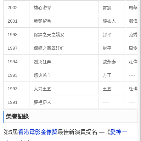
2002
雄心密令
雷震
周華
2001
新楚留香
薛衣人
鄭偉
1998
保鏢之天之嬌女
封平
范秀
1997
保鏢之翡翠娃娃
封平
周令
1994
烈火狂奔
歐永泰
莊偉
1993
怒火羔羊
方正
----
1993
大刀王五
王五
杜琪
1991
夢裡伊人
----
----
榮譽記錄
第5屆
香港電影金像獎
最佳新演員提名 —《
愛神一