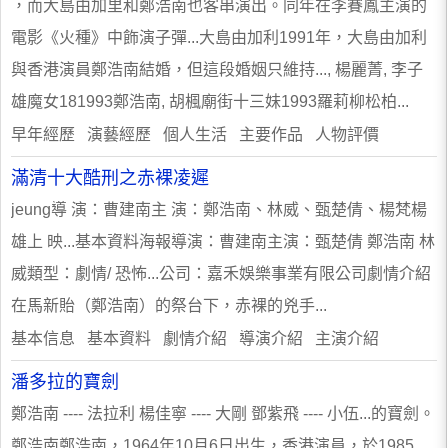
，而大島由加里和鄭浩南也客串演出。同年在李賽鳳主演的
電影《火種》中飾演子彈...大島由加利1991年，大島由加利
與香港演員鄭浩南結婚，但這段婚姻只維持..., 楊麗菁, 李子
雄魔女181993鄭浩南, 胡楓廟街十三妹1993羅莉柳松柏...
早年經歷 演藝經歷 個人生活 主要作品 人物評價
滿清十大酷刑之赤裸凌遲
jeung導 演：曹建南主 演：鄭浩南、林威、甄楚倩、楊梵楊
雄上 映...基本資料海報導演：曹建南主演：甄楚倩 鄭浩南 林
威類型：劇情/ 恐怖...公司：嘉禾娛樂事業有限公司劇情介紹
在馬新貽（鄭浩南）的祭台下，赤裸的兇手...
​基本信息 基本資料 劇情介紹 導演介紹 主演介紹
潘多拉的寶劍
鄭浩南 ---- 法拉利 楊佳寧 ---- 大剛 鄧紫飛 ---- 小伍...的寶劍。
鄭浩南鄭浩南，1964年10月6日出生，香港演員，於1985