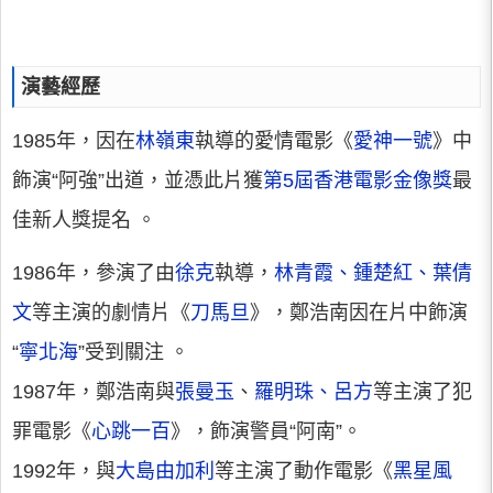
演藝經歷
1985年，因在
林嶺東
執導的愛情電影《
愛神一號
》中
飾演“阿強”出道，並憑此片獲
第5屆香港電影金像獎
最
佳新人獎提名
。
1986年，參演了由
徐克
執導，
林青霞、鍾楚紅、葉倩
文
等主演的劇情片《
刀馬旦
》，鄭浩南因在片中飾演
“
寧北海
”受到關注
。
1987年，鄭浩南與
張曼玉
、
羅明珠、呂方
等主演了犯
罪電影《
心跳一百
》，飾演警員“阿南”。
1992年，與
大島由加利
等主演了動作電影《
黑星風