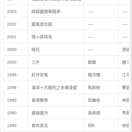
2003
綁錯義嫂著錯草
----
----
2002
龍鳳恩仇錄
----
----
2001
壞小孩特攻
----
----
2000
暗花
----
游達
2000
刀手
螳螂
鍾少
1999
紅伶奇冤
楊月樓
江平
1998
滿清十大酷刑之赤裸凌遲
馬新貽
曹建
1990
香港舞男
梁繼祖
林德
1990
邊緣歲月
孫英傑
李惠
1990
救命宣言
阿B
林德