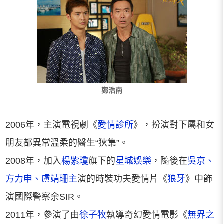
鄭浩南
2006年，主演電視劇《
愛情診所
》，扮演對下屬和女
朋友都異常溫柔的醫生“狄集”。
2008年，加入
楊紫瓊
旗下的
星城娛樂
，隨後在
吳京、
方力申、盧靖珊主
演的時裝功夫愛情片《
狼牙
》中飾
演國際警察余SIR。
2011年，參演了由
徐子牧
執導奇幻愛情電影《
無界之