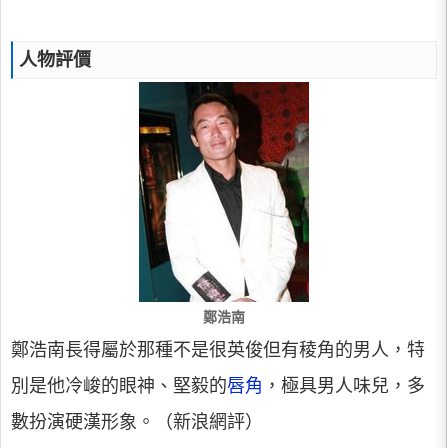
人物評價
鄭浩南
鄭浩南長得屬於那種不是很英俊但有稜角的男人，特
別是他冷峻的眼神、堅毅的
唇角
，極具男人味兒，多
數扮演硬漢形象。（新浪網評）