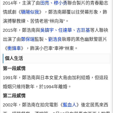
2014年，主演了由
田亮、穆小勇
聯合製片的青春勵志
情感劇《
驕陽似我
》，鄭浩南顛覆以往熒幕形象，飾
演搏擊教練、苦情老爸“林向海”。
2015年，鄭浩南與
吳鎮宇、任達華、古巨基
等人聯袂
出演了由
鄭保瑞
監製、
劉浩良
執導的黑色幽默警匪片
《
衝鋒車
》，飾演小巴車“車神”林東。
個人生活
第一段感情
1991年，鄭浩南與日本女星大島由加利結婚，但這段
婚姻只維持數年，於1994年離婚。
第二段感情
2002年，鄭浩南在拍完電影《
藍血人
》後定居馬來西