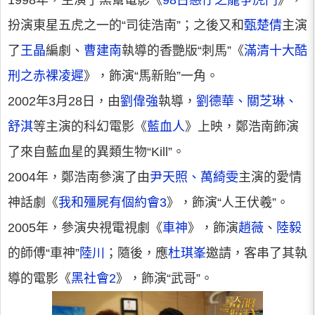
1998年，主演了黑幫電影《
98古惑仔之龍爭虎鬥
》，
扮演東星五虎之一的“司徒浩南”；之後又和
甄楚倩
主演
了
王晶
編劇、
曹建南
執導的香艷版“刺馬”《
滿清十大酷
刑之赤裸凌遲
》，飾演“馬新貽”一角。
2002年3月28日，由
劉偉強
執導，
劉德華、關芝琳、
舒淇
等主演的科幻電影《
藍血人
》上映，鄭浩南飾演
了來自藍血星的異類生物“Kill”。
2004年，鄭浩南參演了由
尹天照、萬綺雯
主演的愛情
神話劇《
我和殭屍有個約會3
》，飾演“人王伏羲”。
2005年，參演央視電視劇《
車神
》，飾演
趙薇
、
陸毅
的師傅“車神”
陸川
；隨後，應
杜琪峯
邀請，客串了其執
導的電影《
黑社會2
》，飾演“武哥”。