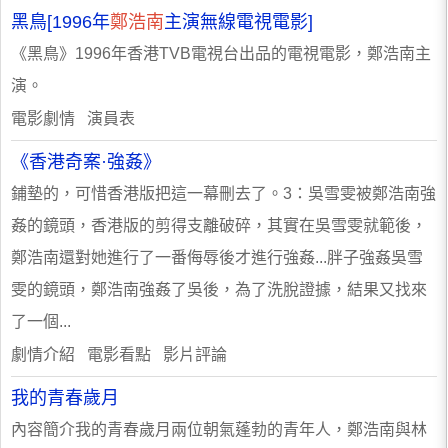
黑鳥[1996年
鄭浩南
主演無線電視電影]
《黑鳥》1996年香港TVB電視台出品的電視電影，鄭浩南主
演。
電影劇情 演員表
《香港奇案·強姦》
鋪墊的，可惜香港版把這一幕刪去了。3：吳雪雯被鄭浩南強
姦的鏡頭，香港版的剪得支離破碎，其實在吳雪雯就範後，
鄭浩南還對她進行了一番侮辱後才進行強姦...胖子強姦吳雪
雯的鏡頭，鄭浩南強姦了吳後，為了洗脫證據，結果又找來
了一個...
劇情介紹 電影看點 影片評論
我的青春歲月
內容簡介我的青春歲月兩位朝氣蓬勃的青年人，鄭浩南與林