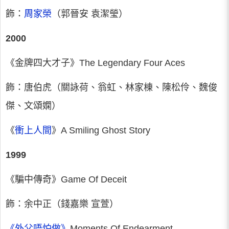
飾：
周家榮
（郭晉安 袁潔瑩）
2000
《金牌四大才子》The Legendary Four Aces
飾：唐伯虎（關詠荷、翁虹、林家棟、陳松伶、魏俊
傑、文頌嫻）
《
衝上人間
》A Smiling Ghost Story
1999
《騙中傳奇》Game Of Deceit
飾：余中正（錢嘉樂 宣萱）
《外父唔怕做》
Moments Of Endearment