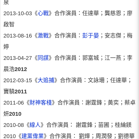
泉
2013-10-03《
心戰
》合作演員：任達華；龔慈恩；廖
啟智
2013-08-16《
激戰
》合作演員：
彭于晏
；安志傑；梅
婷
2013-04-27《
同謀
》合作演員：郭富城；江一燕；李
晨浩
2012
2012-03-15《
大追捕
》合作演員：文詠珊；任達華；
竇驍
2011
2011-06《
財神客棧
》合作演員：謝霆鋒；黃奕；蔡卓
妍
2010
2010-08《
線人
》合作演員： 謝霆鋒；苗圃；桂綸鎂
2010《
建黨偉業
》合作演員： 劉燁；周潤發；劉德華