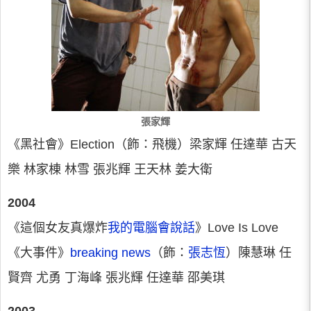
張家輝
《黑社會》Election（飾：飛機）梁家輝 任達華 古天
樂 林家棟 林雪 張兆輝 王天林 姜大衛
2004
《這個女友真爆炸
我的電腦會說話
》Love Is Love
《大事件》
breaking news
（飾：
張志恆
）陳慧琳 任
賢齊 尤勇 丁海峰 張兆輝 任達華 邵美琪