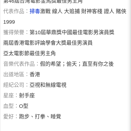
第46屆台灣電影金馬獎最佳男主角
代表作品：
掃毒
激戰 線人 大追捕 財神客棧 證人 賭俠
1999
獲得榮譽：
第10屆華鼎獎中國最佳電影男演員獎
兩屆香港電影評論學會大獎最佳男演員
亞太電影節最佳男主角
音樂代表作品：
假的希望；偷天；直至有你之後
出道地區：
香港
經紀公司：
亞視和無線電視
星座：
射手座
血型：
O型
愛好：
跑步、打拳、睡覺