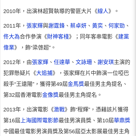
2010年，出演林超賢執導的警匪大片《
線人
》。
2011年，
張家輝
與
謝霆鋒
、
蔡卓妍
、
黃奕
、
何家勁
、
佟大為
合作參演《
財神客棧
》；同年客串電影《
建黨
偉業
》，飾“梁啓超”。
2012年，由
張家輝
、
任達華
、
文詠珊
、
謝安琪
主演的
犯罪懸疑片《
大追捕
》，張家輝在片中飾演一位啞巴
殺手“王遠陽”，獲得第49屆
金馬獎
最佳男主角提名、
第32屆香港電影
金像獎
最佳男主角提名。
2013年，出演電影《
激戰
》飾“程輝”，憑藉該片獲得
第16屆
上海國際電影節
最佳男演員獎、第10屆
華鼎獎
中國最佳電影男演員獎及第56屆亞太影展最佳男主角