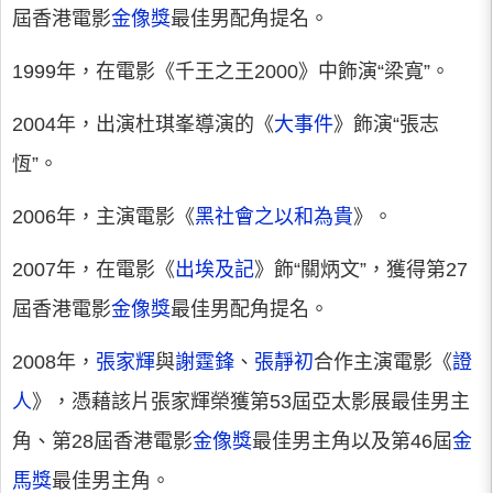
屆香港電影
金像獎
最佳男配角提名。
1999年，在電影《千王之王2000》中飾演“梁寬”。
2004年，出演杜琪峯導演的《
大事件
》飾演“張志
恆”。
2006年，主演電影《
黑社會之以和為貴
》。
2007年，在電影《
出埃及記
》飾“關炳文”，獲得第27
屆香港電影
金像獎
最佳男配角提名。
2008年，
張家輝
與
謝霆鋒
、
張靜初
合作主演電影《
證
人
》，憑藉該片張家輝榮獲第53屆亞太影展最佳男主
角、第28屆香港電影
金像獎
最佳男主角以及第46屆
金
馬獎
最佳男主角。