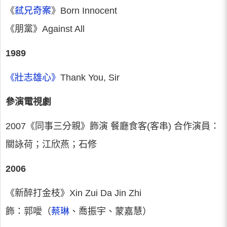
《
弒兄奇案
》Born Innocent
《朋黨》Against All
1989
《壯志雄心》
Thank You, Sir
參演電視劇
2007《同事三分親》飾演 餐廳食客(客串) 合作演員：
關詠荷；江欣燕；石修
2006
《新醉打金枝》Xin Zui Da Jin Zhi
飾：郭噯（
蔡琳
、喬振宇、蒙嘉慧）