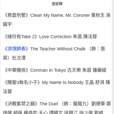
張家輝
《救姜刑警》Clean My Name, Mr. Coroner 黃秋生 吳
鎮宇
《緣份有Take 2》Love Correction 朱茵 陳法蓉
《流氓師表》
The Teacher Without Chalk （飾：張
英）杜汶澤
《中華賭俠》Conman In Tokyo 古天樂 朱茵 鍾麗緹
《賭聖3無名小子》My Name Is Nobody 王晶 舒淇 陳
法蓉
《決戰紫禁之巔》The Duel （飾：龍龍九）劉德華 鄭
伊健 趙薇 楊恭如 天心 譚耀文 徐錦江 徐少強 劉威