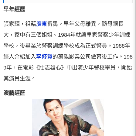
早年經歷
張家輝，祖籍
廣東
番禺。早年父母離異，隨母親長
大，家中有三個姐姐。1984年就讀皇家警察少年訓練
學校，後畢業於警察訓練學校成為正式警員。1988年
經人介紹加入
李修賢
的萬能影業公司做幕後工作。198
9年，在電影《壯志雄心》中出演少年警校學員，開始
其演員生涯。
演藝經歷