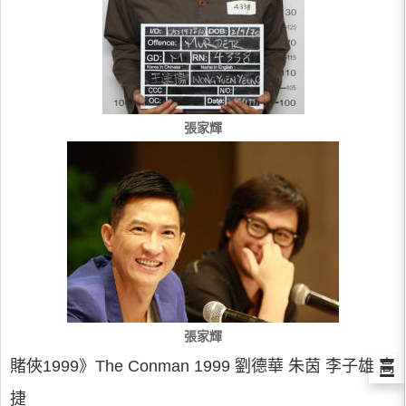
張家輝
張家輝
Ξ
賭俠1999》The Conman 1999 劉德華 朱茵 李子雄 高
捷