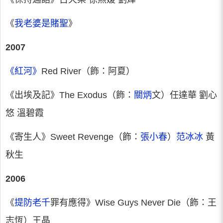
《
我老婆是賭聖
》
2007
《紅河》
Red River（飾：阿夏）
《出埃及記》The Exodus（飾：
關炳
文）任達華 劉心
悠 溫碧霞
《寄生人》Sweet Revenge（飾：
張小春
）
范冰冰
黃
秋生
2006
《
提防老千
罪有應得》Wise Guys Never Die（飾：王
志恆）王晶