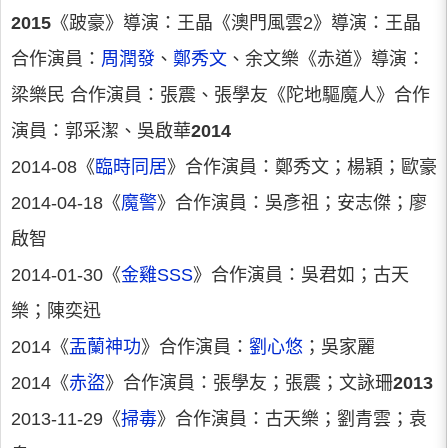
2015
《跛豪》導演：王晶《澳門風雲2》導演：王晶
合作演員：
周潤發
、
鄭秀文
、余文樂《赤道》導演：
梁樂民 合作演員：張震、張學友《陀地驅魔人》合作
演員：郭采潔、吳啟華
2014
2014-08《
臨時同居
》合作演員：鄭秀文；楊穎；歐豪
2014-04-18《
魔警
》合作演員：吳彥祖；安志傑；廖
啟智
2014-01-30《
金雞SSS
》合作演員：吳君如；古天
樂；陳奕迅
2014《
盂蘭神功
》合作演員：
劉心悠
；吳家麗
2014《
赤盜
》合作演員：張學友；張震；文詠珊
2013
2013-11-29《
掃毒
》合作演員：古天樂；劉青雲；袁