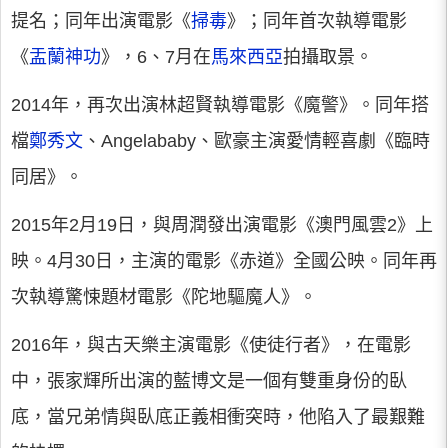
提名；同年出演電影《
掃毒
》；同年首次執導電影
《
盂蘭神功
》，6、7月在
馬來西亞
拍攝取景。
2014年，再次出演林超賢執導電影《魔警》。同年搭
檔
鄭秀文
、Angelababy、歐豪主演愛情輕喜劇《臨時
同居》。
2015年2月19日，與周潤發出演電影《澳門風雲2》上
映。4月30日，主演的電影《赤道》全國公映。同年再
次執導驚悚題材電影《陀地驅魔人》。
2016年，與古天樂主演電影《使徒行者》，在電影
中，張家輝所出演的藍博文是一個有雙重身份的臥
底，當兄弟情與臥底正義相衝突時，他陷入了最艱難