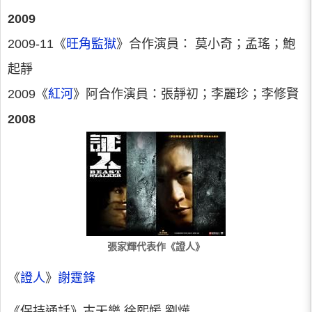
2009
2009-11《
旺角監獄
》合作演員： 莫小奇；孟瑤；鮑
起靜
2009《
紅河
》阿合作演員：張靜初；李麗珍；李修賢
2008
張家輝代表作《證人》
《
證人
》
謝霆鋒
《保持通話》古天樂 徐熙媛 劉燁