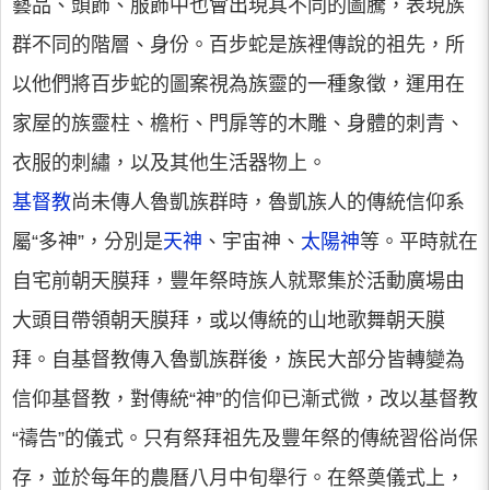
藝品、頭飾、服飾中也會出現其不同的圖騰，表現族
群不同的階層、身份。百步蛇是族裡傳說的祖先，所
以他們將百步蛇的圖案視為族靈的一種象徵，運用在
家屋的族靈柱、檐桁、門扉等的木雕、身體的刺青、
衣服的刺繡，以及其他生活器物上。
基督教
尚未傳人魯凱族群時，魯凱族人的傳統信仰系
屬“多神”，分別是
天神
、宇宙神、
太陽神
等。平時就在
自宅前朝天膜拜，豐年祭時族人就聚集於活動廣場由
大頭目帶領朝天膜拜，或以傳統的山地歌舞朝天膜
拜。自基督教傳入魯凱族群後，族民大部分皆轉變為
信仰基督教，對傳統“神”的信仰已漸式微，改以基督教
“禱告”的儀式。只有祭拜祖先及豐年祭的傳統習俗尚保
存，並於每年的農曆八月中旬舉行。在祭奠儀式上，