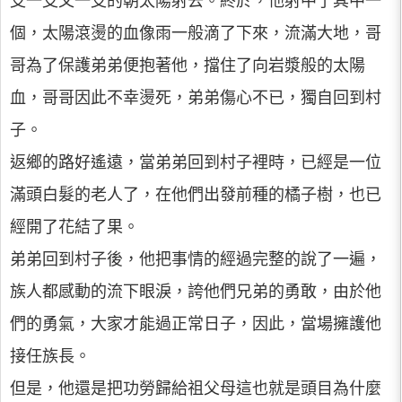
支一支又一支的朝太陽射去。終於，他射中了其中一
個，太陽滾燙的血像雨一般滴了下來，流滿大地，哥
哥為了保護弟弟便抱著他，擋住了向岩漿般的太陽
血，哥哥因此不幸燙死，弟弟傷心不已，獨自回到村
子。
返鄉的路好遙遠，當弟弟回到村子裡時，已經是一位
滿頭白髮的老人了，在他們出發前種的橘子樹，也已
經開了花結了果。
弟弟回到村子後，他把事情的經過完整的說了一遍，
族人都感動的流下眼淚，誇他們兄弟的勇敢，由於他
們的勇氣，大家才能過正常日子，因此，當場擁護他
接任族長。
但是，他還是把功勞歸給祖父母這也就是頭目為什麼