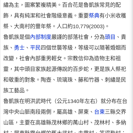
繡為主，圖案繁複精美。百合花是魯凱族常見的配
飾，具有純潔和社會階級意義。重要
祭典
有小米收穫
祭、大南村的豐年祭。人口約10,779(2003)。
魯凱族是個
內部制度
嚴謹的部落社會，分為
頭目
、貴
族、
勇士
、
平民
四個世襲等級，等級可以隨著婚姻而
改變，社會內部重男輕女。宗教信仰為造物主和祖
靈，其中頭目家族起源傳說的百步蛇，更是族人祭祀
和敬重的對象。陶壺、琉璃珠、藤和竹器、刺繡是民
族工藝品。
魯凱族在明洪武時代（公元1340年左右）就分布在台
灣中央山脈南段兩側，屬高雄、屏東、
台東
三縣交界
山區，主要在高雄縣茂林鄉的萬山村、茂林村、多納