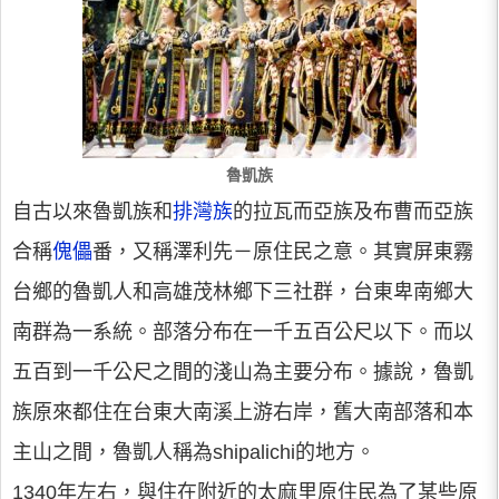
魯凱族
自古以來魯凱族和
排灣族
的拉瓦而亞族及布曹而亞族
合稱
傀儡
番，又稱澤利先－原住民之意。其實屏東霧
台鄉的魯凱人和高雄茂林鄉下三社群，台東卑南鄉大
南群為一系統。部落分布在一千五百公尺以下。而以
五百到一千公尺之間的淺山為主要分布。據說，魯凱
族原來都住在台東大南溪上游右岸，舊大南部落和本
主山之間，魯凱人稱為shipalichi的地方。
1340年左右，與住在附近的太麻里原住民為了某些原