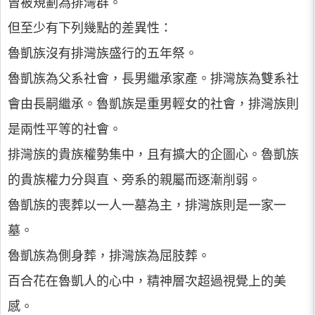
曾被規劃為排灣群。
但至少有下列幾點的差異性：
魯凱族沒有排灣族盛行的五年祭。
魯凱族為父系社會，長男繼承家產。排灣族為雙系社
會由長嗣繼承。魯凱族是重男輕女的社會，排灣族則
是兩性平等的社會。
排灣族的貴族權勢集中，且有擴大的企圖心。魯凱族
的貴族權力分與直、旁系的親屬而逐漸削弱。
魯凱族的喪葬以一人一墓為主，排灣族則是一家一
墓。
魯凱族為側身葬，排灣族為屈肢葬。
百合花在魯凱人的心中，精神層次超過視覺上的美
感。