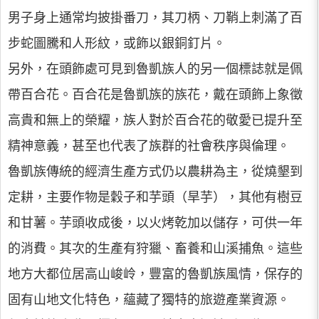
男子身上通常均披掛番刀，其刀柄、刀鞘上刺滿了百
步蛇圖騰和人形紋，或飾以銀銅釘片。
另外，在頭飾處可見到魯凱族人的另一個標誌就是佩
帶百合花。百合花是魯凱族的族花，戴在頭飾上象徵
高貴和無上的榮耀，族人對於百合花的敬愛已提升至
精神意義，甚至也代表了族群的社會秩序與倫理。
魯凱族傳統的經濟生產方式仍以農耕為主，從燒墾到
定耕，主要作物是穀子和芋頭（旱芋），其他有樹豆
和甘薯。芋頭收成後，以火烤乾加以儲存，可供一年
的消費。其次的生產有狩獵、畜養和山溪捕魚。這些
地方大都位居高山峻岭，豐富的魯凱族風情，保存的
固有山地文化特色，蘊藏了獨特的旅遊產業資源。