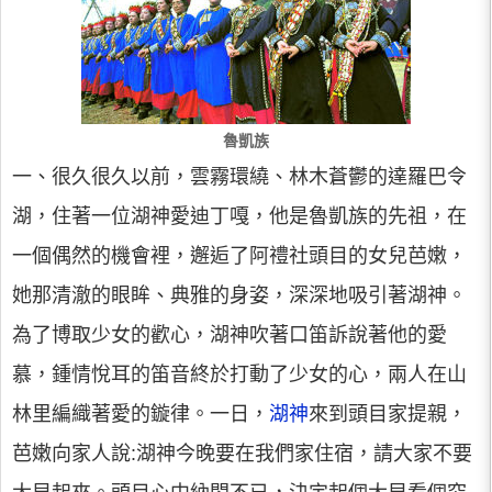
魯凱族
一、很久很久以前，雲霧環繞、林木蒼鬱的達羅巴令
湖，住著一位湖神愛迪丁嘎，他是魯凱族的先祖，在
一個偶然的機會裡，邂逅了阿禮社頭目的女兒芭嫩，
她那清澈的眼眸、典雅的身姿，深深地吸引著湖神。
為了博取少女的歡心，湖神吹著口笛訴說著他的愛
慕，鍾情悅耳的笛音終於打動了少女的心，兩人在山
林里編織著愛的鏇律。一日，
湖神
來到頭目家提親，
芭嫩向家人說:湖神今晚要在我們家住宿，請大家不要