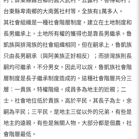
村；屏東縣霧台鄉的舊大武村、去露村、答得勒村；
台東縣卑南鄉的大南舊社村等。全族有1萬多人。
其社會組織是一種社會階層制度，建立在土地制度和
長男繼承上，土地所有權的獲得也是靠長男繼承。魯
凱族與排灣族的社會組織相同，但在嗣承上，魯凱族
只由長男嗣承（與阿美族正好相反）；而排灣族則長
嗣均可繼承，不分男女。因此可以說，魯凱族社會階
層制度是長子繼承制度造成的。這種社會階層共分三
層：一貴族，特權階級，成員多為地主的近親；二
士，社會地位低於貴族，高於平民，其長子為士，余
嗣為平民；三平民，是地主三從以外的兄弟，有些是
地主的遠親，有些是無關人物，大部分都是佃農，社
會階層最低。