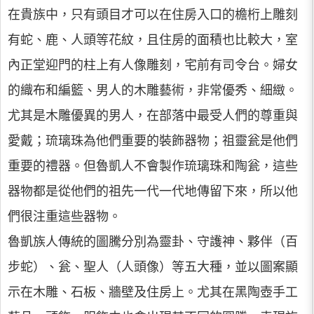
在貴族中，只有頭目才可以在住房入口的檐桁上雕刻
有蛇、鹿、人頭等花紋，且住房的面積也比較大，室
內正堂迎門的柱上有人像雕刻，宅前有司令台。婦女
的織布和編籃、男人的木雕藝術，非常優秀、細緻。
尤其是木雕優異的男人，在部落中最受人們的尊重與
愛戴；琉璃珠為他們重要的裝飾器物；祖靈瓮是他們
重要的禮器。但魯凱人不會製作琉璃珠和陶瓮，這些
器物都是從他們的祖先一代一代地傳留下來，所以他
們很注重這些器物。
魯凱族人傳統的圖騰分別為靈卦、守護神、夥伴（百
步蛇）、瓮、聖人（人頭像）等五大種，並以圖案顯
示在木雕、石板、牆壁及住房上。尤其在黑陶壺手工