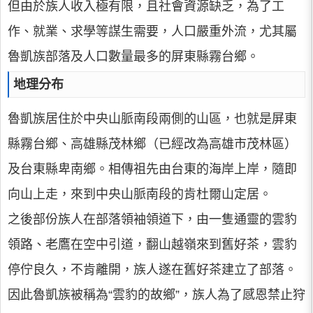
但由於族人收入極有限，且社會資源缺乏，為了工
作、就業、求學等謀生需要，人口嚴重外流，尤其屬
魯凱族部落及人口數量最多的屏東縣霧台鄉。
地理分布
魯凱族居住於中央山脈南段兩側的山區，也就是屏東
縣霧台鄉、高雄縣茂林鄉（已經改為高雄市茂林區）
及台東縣卑南鄉。相傳祖先由台東的海岸上岸，隨即
向山上走，來到中央山脈南段的肯杜爾山定居。
之後部份族人在部落領袖領道下，由一隻通靈的雲豹
領路、老鷹在空中引道，翻山越嶺來到舊好茶，雲豹
停佇良久，不肯離開，族人遂在舊好茶建立了部落。
因此魯凱族被稱為“雲豹的故鄉”，族人為了感恩禁止狩