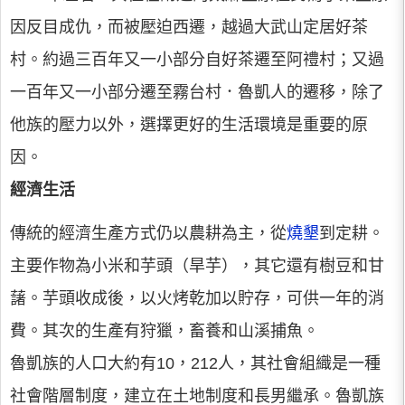
因反目成仇，而被壓迫西遷，越過大武山定居好茶
村。約過三百年又一小部分自好茶遷至阿禮村；又過
一百年又一小部分遷至霧台村．魯凱人的遷移，除了
他族的壓力以外，選擇更好的生活環境是重要的原
因。
經濟生活
傳統的經濟生產方式仍以農耕為主，從
燒墾
到定耕。
主要作物為小米和芋頭（旱芋），其它還有樹豆和甘
藷。芋頭收成後，以火烤乾加以貯存，可供一年的消
費。其次的生產有狩獵，畜養和山溪捕魚。
魯凱族的人口大約有10，212人，其社會組織是一種
社會階層制度，建立在土地制度和長男繼承。魯凱族