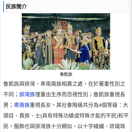
民族簡介
魯凱族
魯凱族與排灣、卑南兩族相異之處，在於著重性別之
不同；
排灣族
僅重出生序而忽視性別；魯凱族重視長
男；
卑南族
重視長女。其社會階級共分為4個等級：大
頭目、貴族、士(具有特殊功績或特殊才能的平民)和平
民。服飾也與排灣族十分類似，以十字線繡、琉璃珠