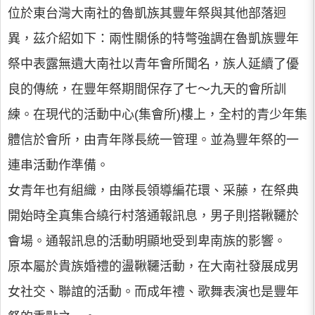
位於東台灣大南社的魯凱族其豐年祭與其他部落迥
異，茲介紹如下：兩性關係的特彆強調在魯凱族豐年
祭中表露無遺大南社以青年會所聞名，族人延續了優
良的傳統，在豐年祭期間保存了七～九天的會所訓
練。在現代的活動中心(集會所)樓上，全村的青少年集
體信於會所，由青年隊長統一管理。並為豐年祭的一
連串活動作準備。
女青年也有組織，由隊長領導編花環、采藤，在祭典
開始時全真集合繞行村落通報訊息，男子則搭鞦韆於
會場。通報訊息的活動明顯地受到卑南族的影響。
原本屬於貴族婚禮的盪鞦韆活動，在大南社發展成男
女社交、聯誼的活動。而成年禮、歌舞表演也是豐年