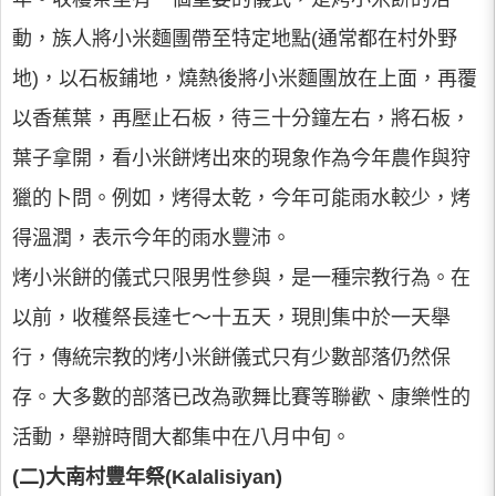
動，族人將小米麵團帶至特定地點(通常都在村外野
地)，以石板鋪地，燒熱後將小米麵團放在上面，再覆
以香蕉葉，再壓止石板，待三十分鐘左右，將石板，
葉子拿開，看小米餅烤出來的現象作為今年農作與狩
獵的卜問。例如，烤得太乾，今年可能雨水較少，烤
得溫潤，表示今年的雨水豐沛。
烤小米餅的儀式只限男性參與，是一種宗教行為。在
以前，收穫祭長達七～十五天，現則集中於一天舉
行，傳統宗教的烤小米餅儀式只有少數部落仍然保
存。大多數的部落已改為歌舞比賽等聯歡、康樂性的
活動，舉辦時間大都集中在八月中旬。
(二)大南村豐年祭(Kalalisiyan)