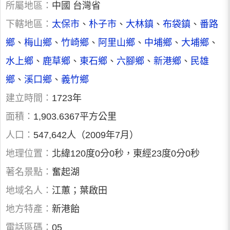
所屬地區：
中國 台灣省
下轄地區：
太保市
、
朴子市
、
大林鎮
、
布袋鎮
、
番路
鄉
、
梅山鄉
、
竹崎鄉
、
阿里山鄉
、
中埔鄉
、
大埔鄉
、
水上鄉
、
鹿草鄉
、
東石鄉
、
六腳鄉
、
新港鄉
、
民雄
鄉
、
溪口鄉
、
義竹鄉
建立時間：
1723年
面積：
1,903.6367平方公里
人口：
547,642人（2009年7月）
地理位置：
北緯120度0分0秒，東經23度0分0秒
著名景點：
奮起湖
地域名人：
江蕙；葉啟田
地方特產：
新港飴
電話區碼：
05