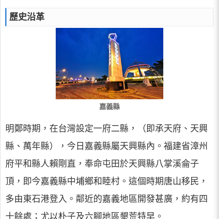
歷史沿革
嘉義縣
明鄭時期，在台灣設定一府二縣，（即承天府、天興
縣、萬年縣），今日嘉義縣屬天興縣內。福建省漳州
府平和縣人賴剛直，奉命屯田於天興縣八掌溪侖子
頂，即今嘉義縣中埔鄉和睦村。這個時期唐山移民，
多由東石港登入。鄰近的嘉義地區開發甚廣，約有四
十餘處；尤以朴子及六腳地區墾荒特早。