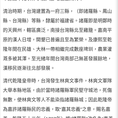
清治時期，台灣建置為一府三縣，（即諸羅縣、鳳山
縣、台灣縣）等縣，隸屬於福建省。諸羅即是明鄭時
的天興州，轄區廣泛，南接台灣縣北至雞籠。嘉南平
原的漢人日增，開墾已普遍且至為繁榮。及康熙至乾
隆年間在民雄、大林一帶相繼完成數座埤圳，農業灌
溉多被其澤。至光緒年間台灣南部己無甚發展餘地，
漢移民逐漸往北部發展。
清代乾隆皇帝時，台灣發生林爽文事件，林爽文軍隊
大舉本縣地區，由於當時諸羅縣軍民堅守城池，死傷
無數，使林爽文等人不能染指諸羅縣城；因此乾隆帝
為嘉許諸羅縣民的忠義，取“嘉其忠義”之意，賜名嘉