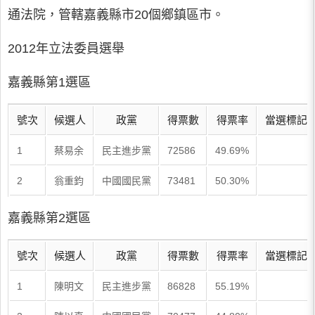
通法院，管轄嘉義縣市20個鄉鎮區市。
2012年立法委員選舉
嘉義縣第1選區
號次
候選人
政黨
得票數
得票率
當選標記
1
蔡易余
民主進步黨
72586
49.69%
2
翁重鈞
中國國民黨
73481
50.30%
嘉義縣第2選區
號次
候選人
政黨
得票數
得票率
當選標記
1
陳明文
民主進步黨
86828
55.19%