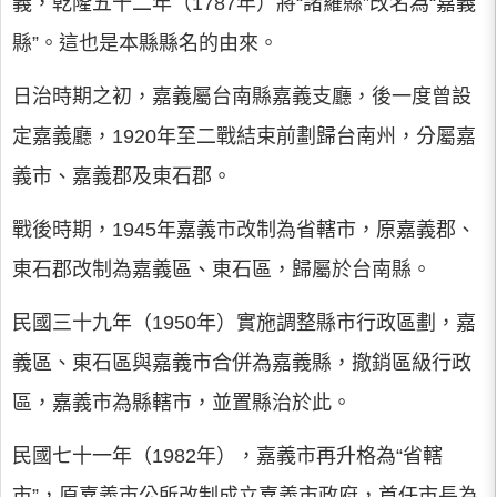
義，乾隆五十二年（1787年）將“諸羅縣”改名為“嘉義
縣”。這也是本縣縣名的由來。
日治時期之初，嘉義屬台南縣嘉義支廳，後一度曾設
定嘉義廳，1920年至二戰結束前劃歸台南州，分屬嘉
義市、嘉義郡及東石郡。
戰後時期，1945年嘉義市改制為省轄市，原嘉義郡、
東石郡改制為嘉義區、東石區，歸屬於台南縣。
民國三十九年（1950年）實施調整縣市行政區劃，嘉
義區、東石區與嘉義市合併為嘉義縣，撤銷區級行政
區，嘉義市為縣轄市，並置縣治於此。
民國七十一年（1982年），嘉義市再升格為“省轄
市”，原嘉義市公所改制成立嘉義市政府，首任市長為