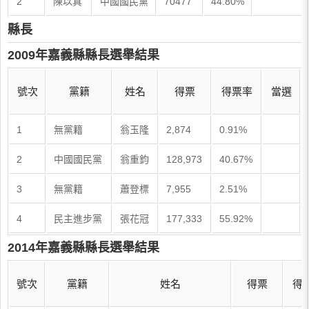
2
陳以真
中國國民黨
70477
44.80%
縣長
2009年嘉義縣縣長選舉結果
號次
黨籍
姓名
得票
得票率
當選
1
無黨籍
翁玉隆
2,874
0.91%
2
中國國民黨
翁重鈞
128,973
40.67%
3
無黨籍
蕭登標
7,955
2.51%
4
民主進步黨
張花冠
177,333
55.92%
2014年嘉義縣縣長選舉結果
號次
黨籍
姓名
得票
得