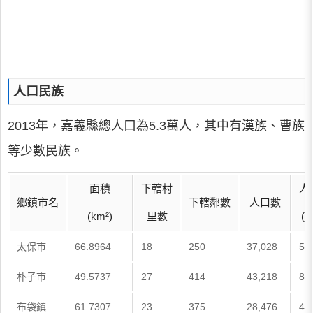
人口民族
2013年，嘉義縣總人口為5.3萬人，其中有漢族、曹族
等少數民族。
面積
下轄村
人
鄉鎮市名
下轄鄰數
人口數
(km²)
里數
(人
太保市
66.8964
18
250
37,028
55
朴子市
49.5737
27
414
43,218
87
布袋鎮
61.7307
23
375
28,476
46