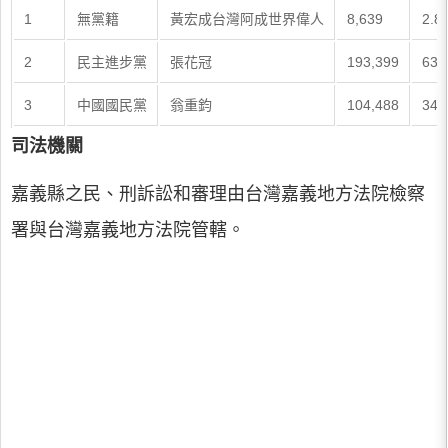
1
無黨籍
黃宏成台灣阿成世界偉人
8,639
2.8
2
民主進步黨
張花冠
193,399
63.
3
中國國民黨
翁重鈞
104,488
34.
司法機關
嘉義縣之民、刑訴訟和審理由台灣嘉義地方法院檢察
署與台灣嘉義地方法院管轄。