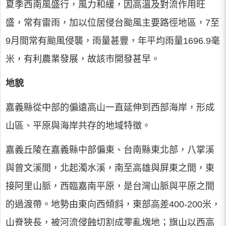
夏季西南風盛行，風力和緩，因高溫及對流作用旺
盛，常有雷雨，加以位居侵台颱風主要路徑地區，7至
9月間常有颱風侵襲，雨量甚豐，年平均雨量1696.9毫
米，有利農業發展，故該市開發甚早。
地貌
嘉義縣從中部的偏遠高山一直延伸到西部海岸，形成
山區、平原與海岸共存的地域特徵。
嘉義丘陵在嘉義縣中部偏東、台南縣東北部，八掌溪
與曾文溪間，北起濁水溪，南至高雄與屏東之間，東
接阿里山脈，西臨嘉南平原，是台灣山脈與平原之間
的過渡帶。地勢由東向西傾斜，東部高差400-200米，
山脊狹長，被河流侵蝕切割成零亂塊地；旗山以西高